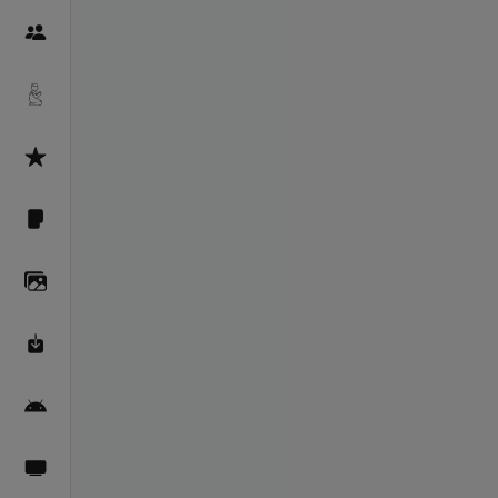
Пайғамбарон
Дуоҳо
Асмоул Ҳусно
Фарзи айн
Галерея
Махзани Маърифат
Барномаи мобилӣ
Пахшҳои зинда