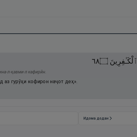
٨٦
۝
لْكَـٰفِرِينَ
ина-л-қавми-л кафирӣн.
д аз гурӯҳи кофирон наҷот деҳ».
Идома додан