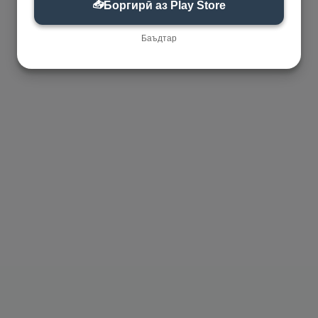
📥
Боргирӣ аз Play Store
Баъдтар