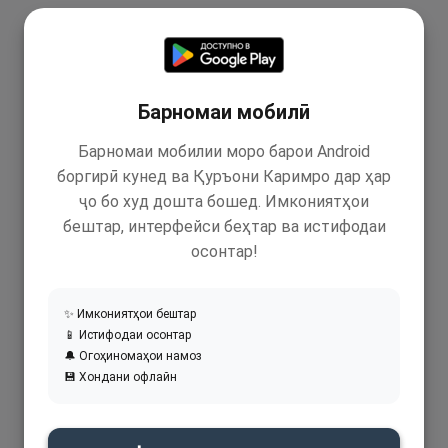
Барномаи мобилӣ
Барномаи мобилии моро барои Android
боргирӣ кунед ва Қуръони Каримро дар ҳар
ҷо бо худ дошта бошед. Имкониятҳои
бештар, интерфейси беҳтар ва истифодаи
осонтар!
✨ Имкониятҳои бештар
📱 Истифодаи осонтар
🔔 Огоҳиномаҳои намоз
💾 Хондани офлайн