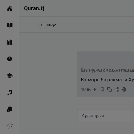
Quran.tj
Асосӣ
10
Юнус
Қуръон
Саҳеҳи Бухорӣ
Вақтҳои намоз
Ва наҷҷина би раҳматика м
Омӯзиш
Ва моро ба раҳмати Ху
10
:
86
Қироат
Иқтибосҳо аз Қуръон
Сураи пурра
Зикрҳо