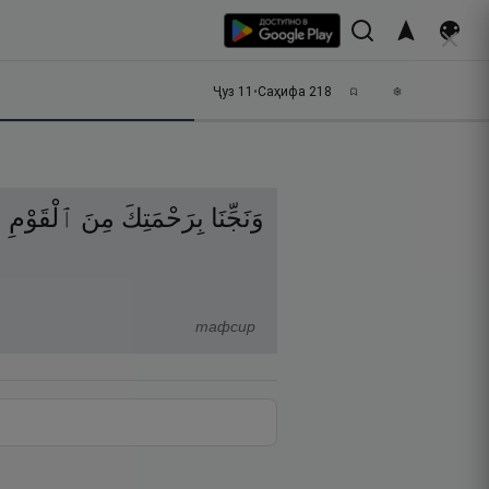
Ҷуз
11
•
Саҳифа
218
وَنَجِّنَا
بِرَحْمَتِكَ
مِنَ
ٱلْقَوْمِ
ٱ
тафсир