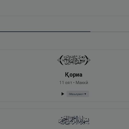
Қориа
11
оят •
Маккӣ
Маълумот
▼
ℹ️