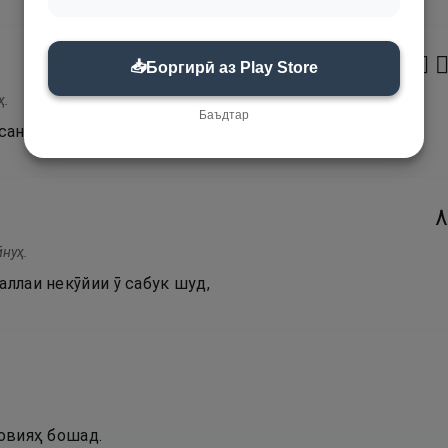
٧
۝
ۢ
📥
Боргирӣ аз Play Store
ҳ.
Баъдтар
исандида бошад.
٨
нуҳ.
аллаи некӯйии ӯ сабук шуд,
Ҳовияҳ бошад.