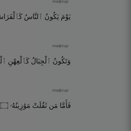
тафсир
يَوْمَ
يَكُونُ
ٱلنَّاسُ
كَٱلْفَرَا
тафсир
وَتَكُونُ
ٱلْجِبَالُ
كَٱلْعِهْنِ
ٱلْ
тафсир
٦
۝
مَوَٰزِينُهُۥ
ثَقُلَتْ
مَن
فَأَمَّا