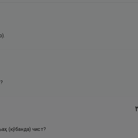
о).
а?
ъаҳ (кӯбанда) чист?