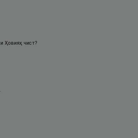
ки Ҳовияҳ чист?
.