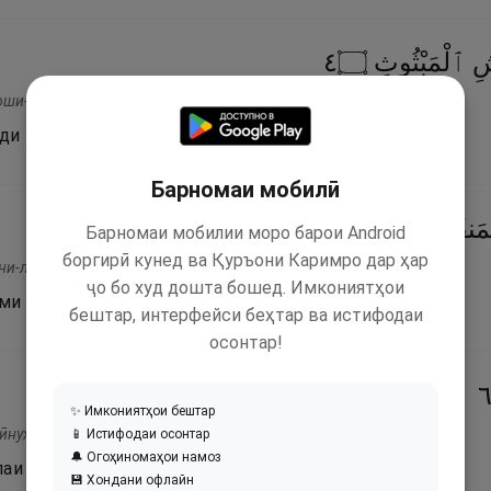
٤
۝
ٱلْمَبْثُوثِ
شِ
оши-л-мабсус.
ди парвонаҳои пароканда бошанд.
Барномаи мобилӣ
٥
۝
مَنفُوشِ
Барномаи мобилии моро барои Android
боргирӣ кунед ва Қуръони Каримро дар ҳар
ҳни-л-манфуш.
ҷо бо худ дошта бошед. Имкониятҳои
ми рангини ҳаллоҷишуда бошанд.
бештар, интерфейси беҳтар ва истифодаи
осонтар!
✨ Имкониятҳои бештар
ӣнуҳ.
📱 Истифодаи осонтар
🔔 Огоҳиномаҳои намоз
аи тарозуи ҳасаноти ӯ гарон шавад,
💾 Хондани офлайн