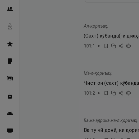
Пайғамбарон
Ал-қориъаҳ.
Дуоҳо
(Сахт) кӯбанда(-и дилҳ
Асмоул Ҳусно
101
:
1
Фарзи айн
Ма-л-қориъаҳ.
Галерея
Чист он (сахт) кӯбанд
101
:
2
Махзани Маърифат
Барномаи мобилӣ
Ва ма адрока ма-л қориъаҳ.
Ва ту чӣ донӣ, ки қори
Пахшҳои зинда