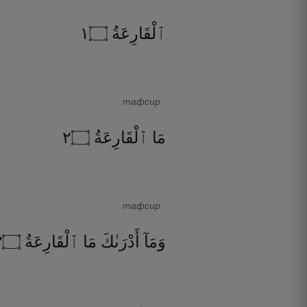
١
۝
ٱلْقَارِعَةُ
тафсир
٢
۝
ٱلْقَارِعَةُ
مَا
тафсир
٣
۝
ٱلْقَارِعَةُ
مَا
أَدْرَىٰكَ
وَمَآ