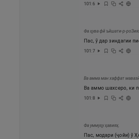
101
:
6
Фа ҳува фӣ ъӣшати-р-роЗия
Пас, ӯ дар зиндагии п
101
:
7
Ва амма ман хаффат мавазӣ
Ва аммо шахсеро, ки п
101
:
8
Фа уммуҳу ҳавияҳ.
Пас, модари (ҷойи) ӯ 