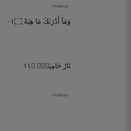
тафсир
١٠
۝
هِيَهْ
مَا
أَدْرَىٰكَ
وَمَآ
١١
۝
حَامِيَةٌۢ
نَارٌ
тафсир