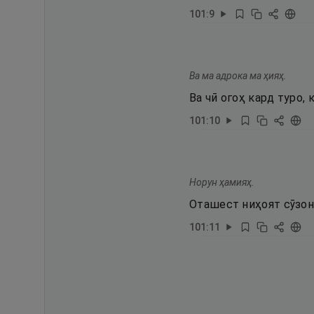
101
:
9
Ва ма адрока ма ҳияҳ.
Ва чӣ огоҳ кард туро, 
101
:
10
Норун ҳамияҳ.
Оташест ниҳоят сӯзон
101
:
11