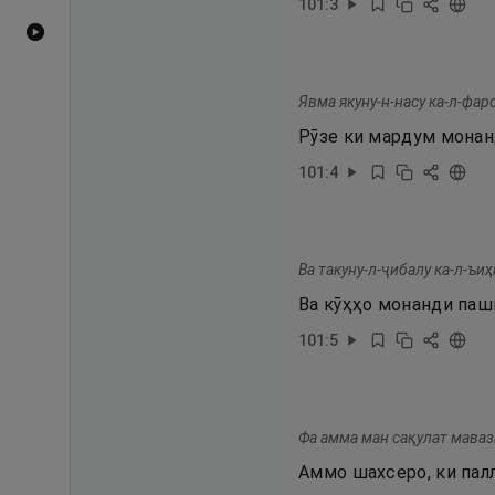
101
:
3
Видеоҳои YouTube
Явма якуну-н-насу ка-л-фар
Рӯзе ки мардум монан
101
:
4
Ва такуну-л-ҷибалу ка-л-ъи
Ва кӯҳҳо монанди паш
101
:
5
Фа амма ман сақулат маваз
Аммо шахсеро, ки палл