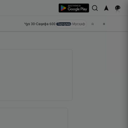
Ҷуз
30
•
Саҳифа
600
Тарҷума
Мусҳаф