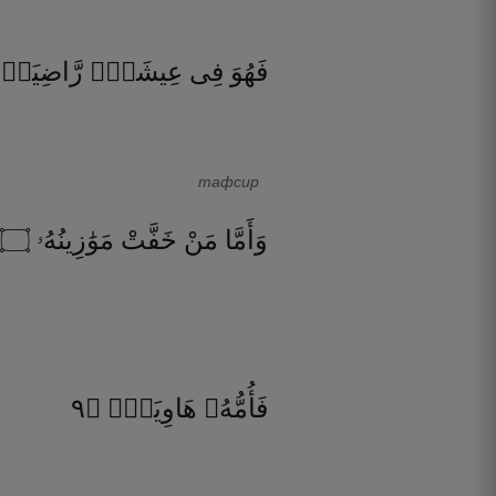
فَهُوَ
فِى
عِيشَةٍۢ
رَّاضِيَةٍ
тафсир
۝
مَوَٰزِينُهُۥ
خَفَّتْ
مَنْ
وَأَمَّا
٩
۝
هَاوِيَةٌۭ
فَأُمُّهُۥ