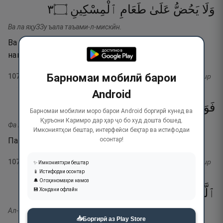
٣
۝
ٱلْمِسْكِينِ
طَعَامِ
عَلَىٰ
يَحُضُّ
وَلَا
Ва ла яҳуЗЗу ъала таъами-л-мискӣн.
Ва мардумро ба таъом додани мискин тарғиб
намекунад.
Барномаи мобилӣ барои
107
:
3
тафсир
Android
٤
۝
لِّلْمُصَلِّينَ
فَوَيْلٌۭ
Барномаи мобилии моро барои Android боргирӣ кунед ва
Қуръони Каримро дар ҳар ҷо бо худ дошта бошед.
Фа вайлу-л лил мусаллӣн.
Имкониятҳои бештар, интерфейси беҳтар ва истифодаи
осонтар!
Пас, вой бар он намозгузорон!
107
:
4
тафсир
✨ Имкониятҳои бештар
📱 Истифодаи осонтар
🔔 Огоҳиномаҳои намоз
💾 Хондани офлайн
٥
۝
سَاهُونَ
صَلَاتِهِمْ
عَن
هُمْ
ٱلَّذِينَ
Ал-лазӣна ҳум ъан салатиҳим саҳун.
📥
Боргирӣ аз Play Store