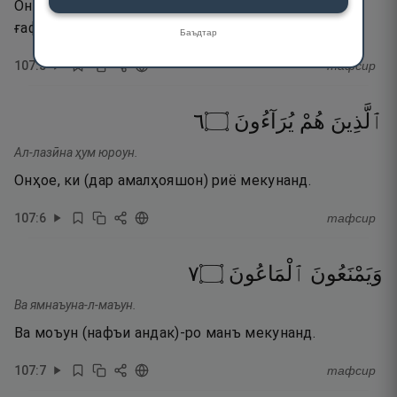
Он гуна намозгузороне, ки аз намозҳои худ дар
ғафлатанд,
Баъдтар
107
:
5
тафсир
٦
۝
يُرَآءُونَ
هُمْ
ٱلَّذِينَ
Ал-лазӣна ҳум юроун.
Онҳое, ки (дар амалҳояшон) риё мекунанд.
107
:
6
тафсир
٧
۝
ٱلْمَاعُونَ
وَيَمْنَعُونَ
Ва ямнаъуна-л-маъун.
Ва моъун (нафъи андак)-ро манъ мекунанд.
107
:
7
тафсир