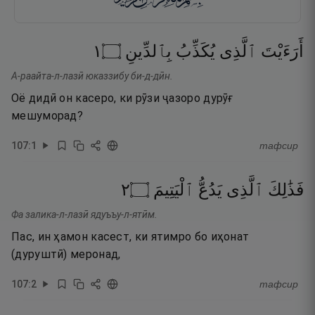
١
۝
بِٱلدِّينِ
يُكَذِّبُ
ٱلَّذِى
أَرَءَيْتَ
А-раайта-л-лазӣ юказзибу би-д-дӣн.
Оё дидӣ он касеро, ки рӯзи ҷазоро дурӯғ
мешуморад?
107
:
1
тафсир
٢
۝
ٱلْيَتِيمَ
يَدُعُّ
ٱلَّذِى
فَذَٰلِكَ
Фа залика-л-лазӣ ядуъъу-л-ятӣм.
Пас, ин ҳамон касест, ки ятимро бо иҳонат
(дуруштӣ) меронад,
107
:
2
тафсир