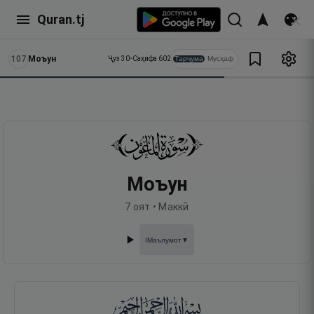
Quran.tj
107
Моъун
Тарҷума
Мусҳаф
Ҷуз
30
•
Саҳифа
602
Моъун
7
оят •
Маккӣ
Маълумот
▼
ℹ️