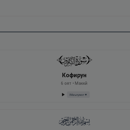
Кофирун
6
оят •
Маккӣ
Маълумот
▼
ℹ️