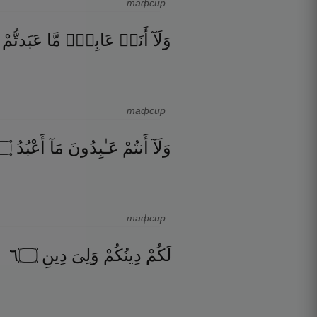
тафсир
وَلَآ
أَنَا۠
عَابِدٌۭ
مَّا
عَبَدتُّمْ
тафсир
۝
أَعْبُدُ
مَآ
عَـٰبِدُونَ
أَنتُمْ
وَلَآ
тафсир
٦
۝
دِينِ
وَلِىَ
دِينُكُمْ
لَكُمْ