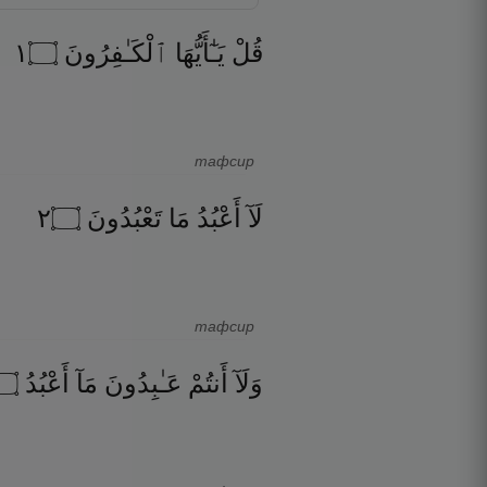
١
۝
ٱلْكَـٰفِرُونَ
يَـٰٓأَيُّهَا
قُلْ
тафсир
٢
۝
تَعْبُدُونَ
مَا
أَعْبُدُ
لَآ
тафсир
۝
أَعْبُدُ
مَآ
عَـٰبِدُونَ
أَنتُمْ
وَلَآ