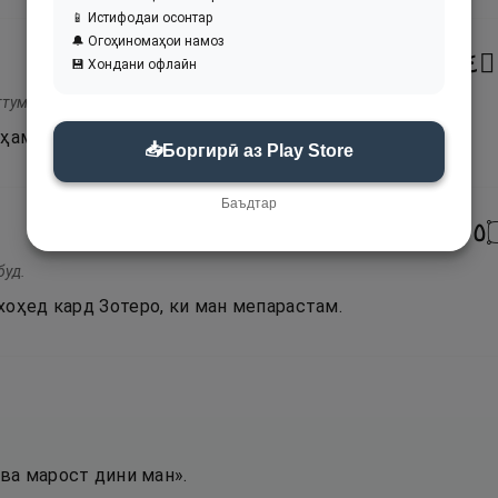
📱 Истифодаи осонтар
🔔 Огоҳиномаҳои намоз
٤
۝
💾 Хондани офлайн
ттум.
оҳам кард он чӣ шумо мепарастед.
📥
Боргирӣ аз Play Store
Баъдтар
٥
буд.
хоҳед кард Зотеро, ки ман мепарастам.
а марост дини ман».