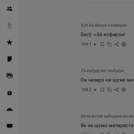
Пайғамбарон
Қул йа айюҳа-л-кафирун.
Дуоҳо
Бигӯ: «Эй кофирон!
Асмоул Ҳусно
109
:
1
Фарзи айн
Ла аъбуду ма таъбудун.
Галерея
Он чизеро ки шумо ме
109
:
2
Махзани Маърифат
Барномаи мобилӣ
Ва ла антум ъабидуна ма аъ
Ва на шумо мепарасте
Пахшҳои зинда