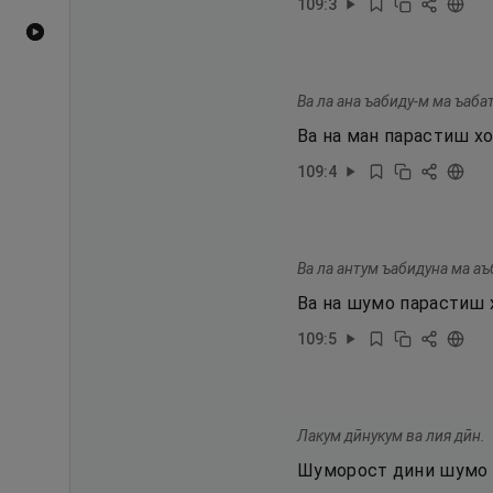
109
:
3
Видеоҳои YouTube
Ва ла ана ъабиду-м ма ъаба
Ва на ман парастиш х
109
:
4
Ва ла антум ъабидуна ма аъ
Ва на шумо парастиш 
109
:
5
Лакум дӣнукум ва лия дӣн.
Шуморост дини шумо в