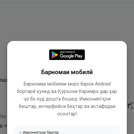
Барномаи мобилӣ
парастед, ман намепарастам.
Барномаи мобилии моро барои Android
боргирӣ кунед ва Қуръони Каримро дар ҳар
ҷо бо худ дошта бошед. Имкониятҳои
٣
бештар, интерфейси беҳтар ва истифодаи
осонтар!
буд.
д он Зотеро, ки ман мепарастам.
✨ Имкониятҳои бештар