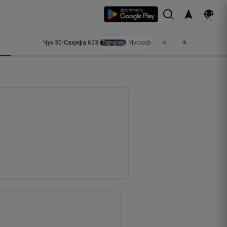
Ҷуз
30
•
Саҳифа
603
Тарҷума
Мусҳаф