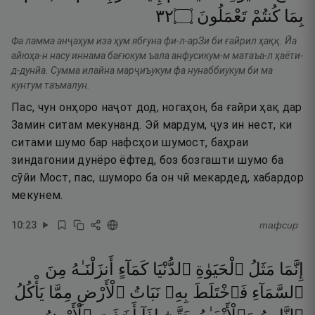
٢٣
۝
تَعْمَلُونَ
كُنتُمْ
بِمَا
Фа ламма анҷаҳум иза ҳум ябғуна фи-л-арЗи би ғайрил ҳаққ. Йа
айюҳа-н насу иннама бағюкум ъала анфусикум-м матаъа-л ҳаёти-
д-дунйа. Сумма илайна марҷиъукум фа нунаббиукум би ма
кунтум таъмалун.
Пас, чун онҳоро наҷот дод, ногаҳон, ба ғайри ҳақ дар
Замин ситам мекунанд. Эй мардум, ҷуз ин нест, ки
ситами шумо бар нафсҳои шумост, баҳраи
зиндагонии дунёро ёфтед, боз бозгашти шумо ба
сӯйи Мост, пас, шуморо ба он чӣ мекардед, хабардор
мекунем.
10
:
23
тафсир
إِنَّمَا
مَثَلُ
ٱلْحَيَوٰةِ
ٱلدُّنْيَا
كَمَآءٍ
أَنزَلْنَـٰهُ
مِنَ
ٱلسَّمَآءِ
فَٱخْتَلَطَ
بِهِۦ
نَبَاتُ
ٱلْأَرْضِ
مِمَّا
يَأْكُلُ