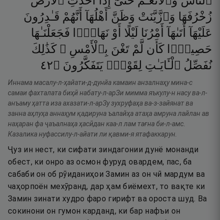
ٱلنَّاسُ
وَٱلْأَنْعَـٰمُ
حَتَّىٰٓ
إِذَآ
أَخَذَتِ
ٱلْأَرْضُ
زُخْرُفَهَا
وَٱزَّيَّنَتْ
وَظَنَّ
أَهْلُهَآ
أَنَّهُمْ
قَـٰدِرُونَ
عَلَيْهَآ
أَتَىٰهَآ
أَمْرُنَا
لَيْلًا
أَوْ
نَهَارًۭا
فَجَعَلْنَـٰهَا
حَصِيدًۭا
كَأَن
لَّمْ
تَغْنَ
بِٱلْأَمْسِ ۚ
كَذَٰلِكَ
٢٤
۝
يَتَفَكَّرُونَ
لِقَوْمٍۢ
ٱلْـَٔايَـٰتِ
نُفَصِّلُ
Иннама масалу-л-ҳайати-д-дунйа камаин анзалнаҳу мина-с
самаи фахталата биҳӣ набату-л-арЗи мимма яъкулу-н насу ва-л-
анъаму ҳатта иза ахазати-л-арЗу зухруфаҳа ва-з-зайянат ва
занна аҳлуҳа аннаҳум қадируна ъалайҳа атаҳа амруна лайлан ав
наҳаран фа ҷаъалнаҳа ҳасӣдан каа-л лам тағна би-л-амс.
Казалика нуфассилу-л-айати ли қавми-я ятафаккарун.
Ҷуз ин нест, ки сифати зиндагонии дунё монанди
обест, ки онро аз осмон фуруд овардем, пас, ба
сабаби он об рӯиданиҳои Замин аз он чӣ мардум ва
чаҳорпоён мехӯранд, дар ҳам биёмехт, то вақте ки
Замин зинати худро фаро гирифт ва ороста шуд. Ва
сокинони он гумон карданд, ки бар нафъи он