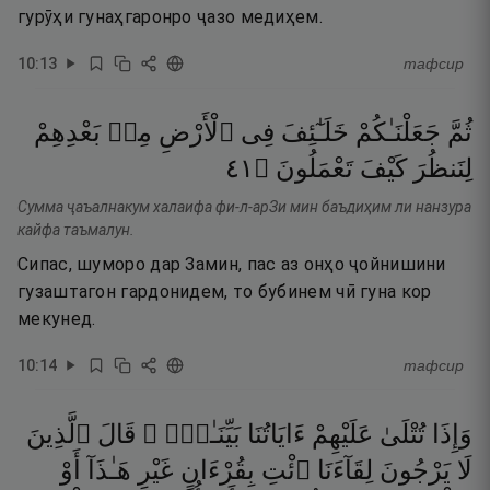
гурӯҳи гунаҳгаронро ҷазо медиҳем.
10
:
13
тафсир
ثُمَّ
جَعَلْنَـٰكُمْ
خَلَـٰٓئِفَ
فِى
ٱلْأَرْضِ
مِنۢ
بَعْدِهِمْ
١٤
۝
تَعْمَلُونَ
كَيْفَ
لِنَنظُرَ
Сумма ҷаъалнакум халаифа фи-л-арЗи мин баъдиҳим ли нанзура
кайфа таъмалун.
Сипас, шуморо дар Замин, пас аз онҳо ҷойнишини
гузаштагон гардонидем, то бубинем чӣ гуна кор
мекунед.
10
:
14
тафсир
وَإِذَا
تُتْلَىٰ
عَلَيْهِمْ
ءَايَاتُنَا
بَيِّنَـٰتٍۢ ۙ
قَالَ
ٱلَّذِينَ
لَا
يَرْجُونَ
لِقَآءَنَا
ٱئْتِ
بِقُرْءَانٍ
غَيْرِ
هَـٰذَآ
أَوْ