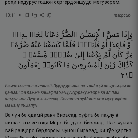
роҳи нодурусташон саргардоншуда мегузорем.
10
:
11
тафсир
وَإِذَا
مَسَّ
ٱلْإِنسَـٰنَ
ٱلضُّرُّ
دَعَانَا
لِجَنۢبِهِۦٓ
أَوْ
قَاعِدًا
أَوْ
قَآئِمًۭا
فَلَمَّا
كَشَفْنَا
عَنْهُ
ضُرَّهُۥ
مَرَّ
كَأَن
لَّمْ
يَدْعُنَآ
إِلَىٰ
ضُرٍّۢ
مَّسَّهُۥ ۚ
كَذَٰلِكَ
زُيِّنَ
لِلْمُسْرِفِينَ
مَا
كَانُوا۟
يَعْمَلُونَ
١٢
۝
Ва иза масса-л-инсана-З-Зурру даъана ли ҷанбиҳӣ ав қаъидан ав
қаиман фа ламма кашафна ъанҳу Зурраҳу марра ка ал лам
ядъуна ила Зурри-м массаҳ. Казалика зуййина лил мусрифӣна
ма кану яъмалун.
Ва чун ба одамӣ ранҷ бирасад, хуфта ба паҳлу ё
нишаста ё истода Моро бо дуъо бихонад. Пас, чун аз
вай ранҷеро бардорем, чунон биравад, ки гӯё ҳаргиз