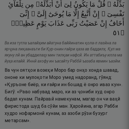
بَدِّلْهُ ۚ
قُلْ
مَا
يَكُونُ
لِىٓ
أَنْ
أُبَدِّلَهُۥ
مِن
تِلْقَآئِ
نَفْسِىٓ ۖ
إِنْ
أَتَّبِعُ
إِلَّا
مَا
يُوحَىٰٓ
إِلَىَّ ۖ
إِنِّىٓ
أَخَافُ
إِنْ
عَصَيْتُ
رَبِّى
عَذَابَ
يَوْمٍ
عَظِيمٍۢ
١٥
۝
Ва иза тутла ъалайҳим айатуна баййинатин қола-л лазӣна ла
ярҷуна лиқаанаъти би Қур-онин ғайри ҳаза ав баддилҳ. Қул ма
якуну лӣ ан убаддилаҳу мин тилқаи нафсӣ. Ин аттабиъу илла ма
йуҳа илайй. Иннӣ ахофу ин ъасайту Раббӣ ъазаба явмин ъазӣм.
Ва чун оятҳои возеҳи Моро бар онҳо хонда шавад,
ононе ки мулоқоти Моро умед надоранд, гӯянд:
«Қуръоне биёр, ки ғайри ин бошад ё онро иваз кун».
Бигӯ: «Раво набувад маро, ки аз ҷониби худ онро
бадал кунам. Пайравӣ намекунам, магар он чи ваҳй
фиристода шуд ба сӯйи ман. Ҳаройина, агар Рабби
худро нофармонӣ кунам, аз азоби рӯзи бузург
метарсам».