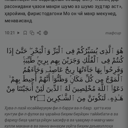
расонидани ҷазои макри шумо аз шумо зудтар аст»,
ҳаройина, фиристодагони Мо он чӣ макр мекунед,
менависанд.
10
:
21
тафсир
هُوَ
ٱلَّذِى
يُسَيِّرُكُمْ
فِى
ٱلْبَرِّ
وَٱلْبَحْرِ ۖ
حَتَّىٰٓ
إِذَا
كُنتُمْ
فِى
ٱلْفُلْكِ
وَجَرَيْنَ
بِهِم
بِرِيحٍۢ
طَيِّبَةٍۢ
وَفَرِحُوا۟
بِهَا
جَآءَتْهَا
رِيحٌ
عَاصِفٌۭ
وَجَآءَهُمُ
ٱلْمَوْجُ
مِن
كُلِّ
مَكَانٍۢ
وَظَنُّوٓا۟
أَنَّهُمْ
أُحِيطَ
بِهِمْ ۙ
دَعَوُا۟
ٱللَّهَ
مُخْلِصِينَ
لَهُ
ٱلدِّينَ
لَئِنْ
أَنجَيْتَنَا
مِنْ
٢٢
۝
ٱلشَّـٰكِرِينَ
مِنَ
لَنَكُونَنَّ
هَـٰذِهِۦ
Ҳува-л-лазӣ юсаййирукум фи-л-барри ва-л-баҳр. ҳатта иза
кунтум фи-л-фулки ва ҷарайна биҳим бирӣҳин таййибати-в ва
фариҳу биҳа ҷаатҳа рӣҳун ъасифу-в ва ҷааҳуму-л-мавҷу мин
кулли макани-в ва занну аннаҳум уҳӣта биҳим даъавуллоҳа