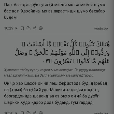
Пас, Аллоҳ аз рӯи гувоҳӣ миёни мо ва миёни шумо
бас аст. Ҳаройина, мо аз парастиши шумо бехабар
будем.
10
:
29
тафсир
هُنَالِكَ
تَبْلُوا۟
كُلُّ
نَفْسٍۢ
مَّآ
أَسْلَفَتْ ۚ
وَرُدُّوٓا۟
إِلَى
ٱللَّهِ
مَوْلَىٰهُمُ
ٱلْحَقِّ ۖ
وَضَلَّ
٣٠
۝
يَفْتَرُونَ
كَانُوا۟
مَّا
عَنْهُم
Ҳуналика таблу куллу нафси-м ма аслафат. Ва рудду илаллоҳи
мавлаҳуму-л-ҳаққ. Ва Залла ъанҳум-м ма кану яфтарун.
Он ҷо ҳар шахсе он чӣ пеш фиристода буд, дарёбад
ва (ҳама) ба сӯйи Худо Молики ҳақиқии онҳост,
бозгардонида шаванд ва аз онҳо он чӣ ба дурӯғ
шарики Худо қарор дода буданд, гум гардад.
10
:
30
тафсир