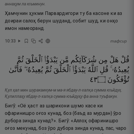
аннаҳум ла юъминун.
Ҳамчунин ҳукми Парвардигори ту ба касоне ки аз
доираи салоҳ берун шуданд, собит шуд, ки онҳо
имон намеоранд.
10
:
33
тафсир
قُلْ
هَلْ
مِن
شُرَكَآئِكُم
مَّن
يَبْدَؤُا۟
ٱلْخَلْقَ
ثُمَّ
يُعِيدُهُۥ ۚ
قُلِ
ٱللَّهُ
يَبْدَؤُا۟
ٱلْخَلْقَ
ثُمَّ
يُعِيدُهُۥ ۖ
فَأَنَّىٰ
٣٤
۝
تُؤْفَكُونَ
Қул ҳал мин шуракаикум-м ма-я ябдау-л-халқа сумма юъӣдуҳ.
Қулиллаҳу ябдау-л-халқа сумма юъӣдуҳу фа анна туъфакун.
Бигӯ: «Оё ҳаст аз шарикони шумо касе ки
офаринишро оғоз кунад, боз (баъд аз мурдан) ӯро
дубора зинда кунад?». Бигӯ: «Аллоҳ офаринишро
оғоз мекунад, боз ӯро дубора зинда кунад, пас, чаро