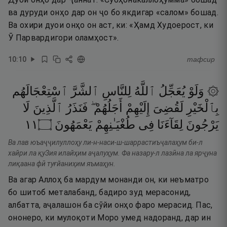
ва дуруди онҳо дар он ҷо бо якдигар «салом» бошад.
Ва охири дуои онҳо он аст, ки: «Ҳамд Худоерост, ки
Ӯ Парвардигори оламҳост».
10
:
10
тафсир
۞ وَلَوْ
يُعَجِّلُ
ٱللَّهُ
لِلنَّاسِ
ٱلشَّرَّ
ٱسْتِعْجَالَهُم
بِٱلْخَيْرِ
لَقُضِىَ
إِلَيْهِمْ
أَجَلُهُمْ ۖ
فَنَذَرُ
ٱلَّذِينَ
لَا
١١
۝
يَعْمَهُونَ
طُغْيَـٰنِهِمْ
فِى
لِقَآءَنَا
يَرْجُونَ
Ва лав юъаҷҷилуллоҳу ли-н-наси-ш-шаррастиъҷалаҳум би-л
хайри ла қуЗия илайҳим аҷалуҳум. Фа назару-л лазӣна ла ярҷуна
лиқаана фӣ туғйаниҳим яъмаҳун.
Ва агар Аллоҳ ба мардум монанди он, ки неъматро
бо шитоб металабанд, бадиро зуд мерасонид,
албатта, аҷалашон ба сӯйи онҳо фаро мерасид. Пас,
ононеро, ки мулоқоти Моро умед надоранд, дар ин