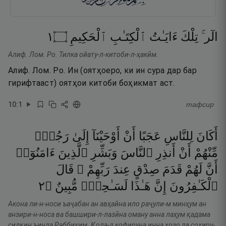
١
۝
ٱلْحَكِيمِ
ٱلْكِتَـٰبِ
ءَايَـٰتُ
تِلْكَ
الٓر ۚ
Алиф. Лом. Ро. Тилка ойату-л-китоби-л-ҳакӣм.
Алиф. Лом. Ро. Ин (оятҳоеро, ки ин сура дар бар
гирифтааст) оятҳои китоби боҳикмат аст.
10
:
1
тафсир
أَكَانَ
لِلنَّاسِ
عَجَبًا
أَنْ
أَوْحَيْنَآ
إِلَىٰ
رَجُلٍۢ
مِّنْهُمْ
أَنْ
أَنذِرِ
ٱلنَّاسَ
وَبَشِّرِ
ٱلَّذِينَ
ءَامَنُوٓا۟
أَنَّ
لَهُمْ
قَدَمَ
صِدْقٍ
عِندَ
رَبِّهِمْ ۗ
قَالَ
٢
۝
مُّبِينٌ
لَسَـٰحِرٌۭ
هَـٰذَا
إِنَّ
ٱلْكَـٰفِرُونَ
Акона ли-н-носи ъаҷабан ан авҳайна ило раҷули-м минҳум ан
анзири-н-носа ва башшири-л-лазӣна оману анна лаҳум қадама
сидқин ъинда Раббиҳим. Қола-л кофируна инна ҳозо ла соҳиру-