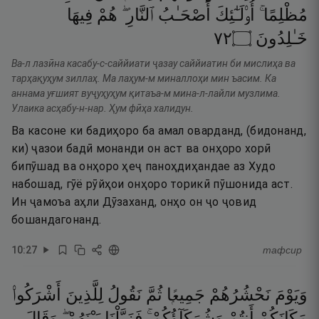
مُظْلِمًا ۚ
أُو۟لَـٰٓئِكَ
أَصْحَـٰبُ
ٱلنَّارِ ۖ
هُمْ
فِيهَا
٢٧
۝
خَـٰلِدُونَ
Ва-л лазӣна касабу-с-саййиати ҷазау саййиатин би мислиҳа ва
тарҳақуҳум зиллаҳ. Ма лаҳум-м миналлоҳи мин ъасим. Ка
аннама уғшият вуҷуҳуҳум қитаъа-м мина-л-лайли музлима.
Улаика асҳабу-н-нар. Ҳум фӣҳа халидун.
Ва касоне ки бадиҳоро ба амал оварданд, (бидонанд,
ки) ҷазои бадӣ монанди он аст ва онҳоро хорӣ
бипӯшад ва онҳоро ҳеҷ паноҳдиҳандае аз Худо
набошад, гӯё рӯйҳои онҳоро торикӣ пӯшонида аст.
Ин ҷамоъа аҳли Дӯзаханд, онҳо он ҷо ҷовид
бошандагонанд.
10
:
27
тафсир
وَيَوْمَ
نَحْشُرُهُمْ
جَمِيعًۭا
ثُمَّ
نَقُولُ
لِلَّذِينَ
أَشْرَكُوا۟
مَكَانَكُمْ
أَنتُمْ
وَشُرَكَآؤُكُمْ ۚ
فَزَيَّلْنَا
بَيْنَهُمْ ۖ
وَقَالَ