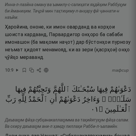
Инна-л-лазӣна оману ва ъамилу-с-салиҳати яҳдӣҳим Раббуҳум
би ӣманиҳим. Таҷрӣ мин таҳтиҳиму-л-анҳару фӣ ҷаннати-н
наъӣм.
Ҳаройина, ононе, ки имон оварданд ва корҳои
шоиста кардаанд, Парвардигор онҳоро ба сабаби
имонашон (ба мақоми наҷот) дар бӯстонҳои пурнозу
неъмат ҳидоят менамояд, ки аз зери (қасрҳои) онҳо
ҷӯйҳо мераванд.
10
:
9
тафсир
دَعْوَىٰهُمْ
فِيهَا
سُبْحَـٰنَكَ
ٱللَّهُمَّ
وَتَحِيَّتُهُمْ
فِيهَا
سَلَـٰمٌۭ ۚ
وَءَاخِرُ
دَعْوَىٰهُمْ
أَنِ
ٱلْحَمْدُ
لِلَّهِ
رَبِّ
١٠
۝
ٱلْعَـٰلَمِينَ
Даъваҳум фӣҳа субҳанакаллаҳумма ва таҳийятуҳум фӣҳа салам.
Ва охиру даъваҳум ани-л ҳамду лиллаҳи Рабби-л-ъаламӣн.
Дуои онҳо дар Ҷаннат: «Субҳонакаллоҳумма» бошад