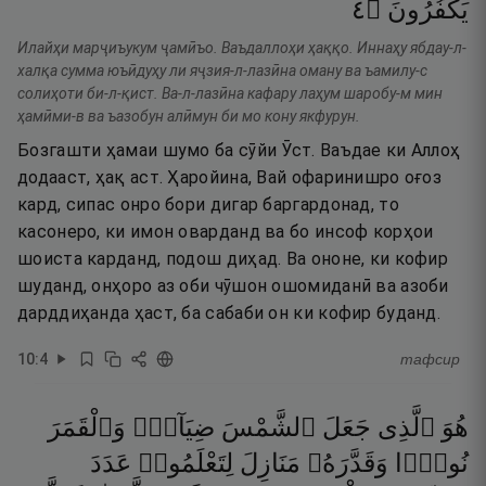
٤
۝
يَكْفُرُونَ
Илайҳи марҷиъукум ҷамӣъо. Ваъдаллоҳи ҳаққо. Иннаҳу ябдау-л-
халқа сумма юъӣдуҳу ли яҷзия-л-лазӣна оману ва ъамилу-с
солиҳоти би-л-қист. Ва-л-лазӣна кафару лаҳум шаробу-м мин
ҳамӣми-в ва ъазобун алӣмун би мо кону якфурун.
Бозгашти ҳамаи шумо ба сӯйи Ӯст. Ваъдае ки Аллоҳ
додааст, ҳақ аст. Ҳаройина, Вай офаринишро оғоз
кард, сипас онро бори дигар баргардонад, то
касонеро, ки имон оварданд ва бо инсоф корҳои
шоиста карданд, подош диҳад. Ва ононе, ки кофир
шуданд, онҳоро аз оби чӯшон ошомиданӣ ва азоби
дарддиҳанда ҳаст, ба сабаби он ки кофир буданд.
10
:
4
тафсир
هُوَ
ٱلَّذِى
جَعَلَ
ٱلشَّمْسَ
ضِيَآءًۭ
وَٱلْقَمَرَ
نُورًۭا
وَقَدَّرَهُۥ
مَنَازِلَ
لِتَعْلَمُوا۟
عَدَدَ