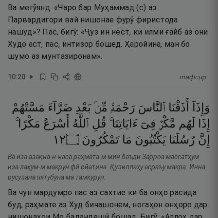
Ва мегӯянд: «Чаро бар Муҳаммад (с) аз
Парвардигори вай нишонае фурӯ фиристода
нашуд»? Пас, бигӯ: «Ҷуз ин нест, ки илми ғайб аз они
Худо аст, пас, интизор бошед. Ҳаройина, ман бо
шумо аз мунтазиронам».
10
:
20
тафсир
وَإِذَآ
أَذَقْنَا
ٱلنَّاسَ
رَحْمَةًۭ
مِّنۢ
بَعْدِ
ضَرَّآءَ
مَسَّتْهُمْ
إِذَا
لَهُم
مَّكْرٌۭ
فِىٓ
ءَايَاتِنَا ۚ
قُلِ
ٱللَّهُ
أَسْرَعُ
مَكْرًا ۚ
٢١
۝
تَمْكُرُونَ
مَا
يَكْتُبُونَ
رُسُلَنَا
إِنَّ
Ва иза азақна-н-наса раҳмата-м мин баъди Зарроа массатҳум
иза лаҳум-м макрун фӣ ойатина. Қулиллаҳу асраъу макра. Инна
русулана яктубуна ма тамкурун.
Ва чун мардумро пас аз сахтие ки ба онҳо расида
буд, раҳмате аз Худ бичашонем, ногаҳон онҳоро дар
нишонаҳои Мо бадандешӣ бошад. Бигӯ: «Аллоҳ дар