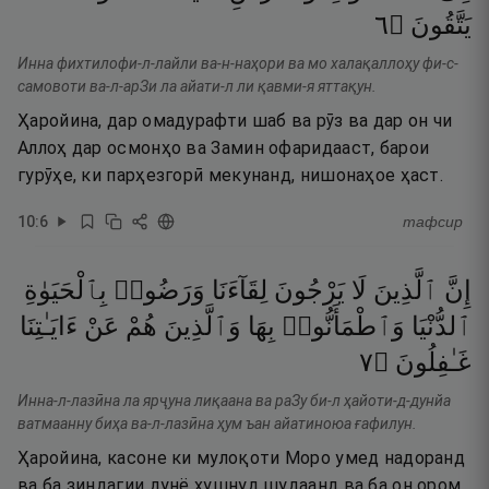
٦
۝
يَتَّقُونَ
Инна фихтилофи-л-лайли ва-н-наҳори ва мо халақаллоҳу фи-с-
самовоти ва-л-арЗи ла айати-л ли қавми-я яттақун.
Ҳаройина, дар омадурафти шаб ва рӯз ва дар он чи
Аллоҳ дар осмонҳо ва Замин офаридааст, барои
гурӯҳе, ки парҳезгорӣ мекунанд, нишонаҳое ҳаст.
10
:
6
тафсир
إِنَّ
ٱلَّذِينَ
لَا
يَرْجُونَ
لِقَآءَنَا
وَرَضُوا۟
بِٱلْحَيَوٰةِ
ٱلدُّنْيَا
وَٱطْمَأَنُّوا۟
بِهَا
وَٱلَّذِينَ
هُمْ
عَنْ
ءَايَـٰتِنَا
٧
۝
غَـٰفِلُونَ
Инна-л-лазӣна ла ярҷуна лиқаана ва раЗу би-л ҳайоти-д-дунйа
ватмаанну биҳа ва-л-лазӣна ҳум ъан айатиноюа ғафилун.
Ҳаройина, касоне ки мулоқоти Моро умед надоранд
ва ба зиндагии дунё хушнуд шудаанд ва ба он ором