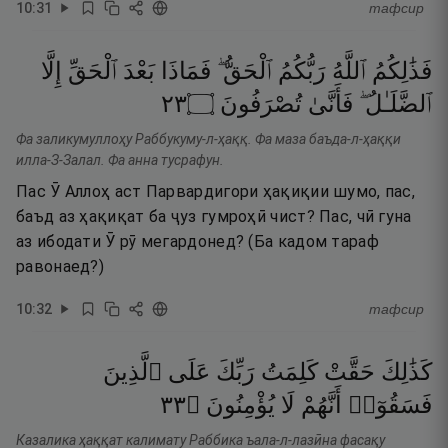
10
:
31
тафсир
فَذَٰلِكُمُ
ٱللَّهُ
رَبُّكُمُ
ٱلْحَقُّ ۖ
فَمَاذَا
بَعْدَ
ٱلْحَقِّ
إِلَّا
٣٢
۝
تُصْرَفُونَ
فَأَنَّىٰ
ٱلضَّلَـٰلُ ۖ
Фа заликумуллоҳу Раббукуму-л-ҳаққ. Фа маза баъда-л-ҳаққи
илла-З-Залал. Фа анна тусрафун.
Пас Ӯ Аллоҳ аст Парвардигори ҳақиқии шумо, пас,
баъд аз ҳақиқат ба ҷуз гумроҳӣ чист? Пас, чӣ гуна
аз ибодати Ӯ рӯ мегардонед? (Ба кадом тараф
равонаед?)
10
:
32
тафсир
كَذَٰلِكَ
حَقَّتْ
كَلِمَتُ
رَبِّكَ
عَلَى
ٱلَّذِينَ
٣٣
۝
يُؤْمِنُونَ
لَا
أَنَّهُمْ
فَسَقُوٓا۟
Казалика ҳаққат калимату Раббика ъала-л-лазӣна фасақу