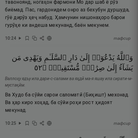
тавоноянд, ногаҳон фармони Мо дар шаб ё рӯз
биёмад. Пас, гардонидем онро аз бехубун дуршуда,
гӯё дирӯз ҳеҷ набуд. Ҳамчунин нишонаҳоро барои
гурӯҳе ки андеша мекунанд, баён мекунем.
10
:
24
тафсир
وَٱللَّهُ
يَدْعُوٓا۟
إِلَىٰ
دَارِ
ٱلسَّلَـٰمِ
وَيَهْدِى
مَن
٢٥
۝
مُّسْتَقِيمٍۢ
صِرَٰطٍۢ
إِلَىٰ
يَشَآءُ
Валлоҳу ядъу ила дари-с-салами ва яҳдӣ ма-я яшау ила сирати-м-
мустақӣм.
Ва Худо ба сӯйи сарои саломатӣ (Биҳишт) мехонад.
Ва ҳар киро хоҳад, ба сӯйи роҳи рост ҳидоят
мекунад.
10
:
25
тафсир