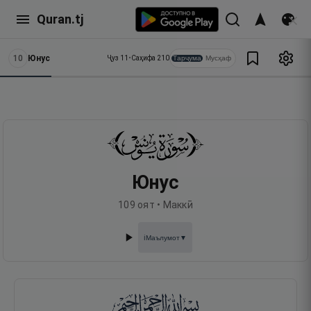
Quran.tj
10
Юнус
Тарҷума
Мусҳаф
Ҷуз
11
•
Саҳифа
210
Юнус
109
оят •
Маккӣ
Маълумот
▼
ℹ️