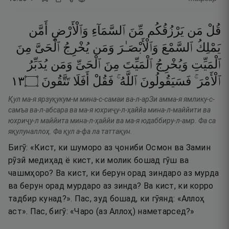
قُلْ
مَن
يَرْزُقُكُم
مِّنَ
ٱلسَّمَآءِ
وَٱلْأَرْضِ
أَمَّن
يَمْلِكُ
ٱلسَّمْعَ
وَٱلْأَبْصَـٰرَ
وَمَن
يُخْرِجُ
ٱلْحَىَّ
مِنَ
ٱلْمَيِّتِ
وَيُخْرِجُ
ٱلْمَيِّتَ
مِنَ
ٱلْحَىِّ
وَمَن
يُدَبِّرُ
٣١
۝
تَتَّقُونَ
أَفَلَا
فَقُلْ
ٱللَّهُ ۚ
فَسَيَقُولُونَ
ٱلْأَمْرَ ۚ
Қул ма-я ярзуқукум-м мина-с-самаи ва-л-арЗи амма-я ямлику-с-
самъа ва-л-абсара ва ма-я юхриҷу-л-ҳаййа мина-л-маййити ва
юхриҷу-л маййита мина-л-ҳаййи ва ма-я юдаббиру-л-амр. Фа са
яқулуналлоҳ. Фа қул а-фа ла таттақун.
Бигӯ: «Кист, ки шуморо аз ҷониби Осмон ва Замин
рӯзӣ медиҳад ё кист, ки молик бошад гӯш ва
чашмҳоро? Ва кист, ки берун орад зиндаро аз мурда
ва берун орад мурдаро аз зинда? Ва кист, ки корро
тадбир кунад?». Пас, зуд бошад, ки гӯянд: «Аллоҳ
аст». Пас, бигӯ: «Чаро (аз Аллоҳ) наметарсед?»