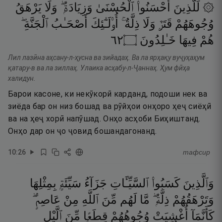
۞ لِّلَّذِينَ
أَحْسَنُوا۟
ٱلْحُسْنَىٰ
وَزِيَادَةٌۭ ۖ
وَلَا
يَرْهَقُ
وُجُوهَهُمْ
قَتَرٌۭ
وَلَا
ذِلَّةٌ ۚ
أُو۟لَـٰٓئِكَ
أَصْحَـٰبُ
ٱلْجَنَّةِ ۖ
٢٦
۝
خَـٰلِدُونَ
فِيهَا
هُمْ
Лил лазӣна аҳсану-л-ҳусна ва зийадаҳ. Ва ла ярҳақу вуҷуҳаҳум
қатару-в ва ла зиллаҳ. Улаика асҳабу-л-Ҷаннаҳ. Ҳум фӣҳа
халидун.
Барои касоне, ки некӯкорӣ карданд, подоши нек ва
зиёда бар он низ бошад ва рӯйҳои онҳоро ҳеҷ сиёҳӣ
ва на ҳеҷ хорӣ напӯшад. Онҳо асҳоби Биҳиштанд.
Онҳо дар он ҷо ҷовид бошандагонанд.
10
:
26
тафсир
وَٱلَّذِينَ
كَسَبُوا۟
ٱلسَّيِّـَٔاتِ
جَزَآءُ
سَيِّئَةٍۭ
بِمِثْلِهَا
وَتَرْهَقُهُمْ
ذِلَّةٌۭ ۖ
مَّا
لَهُم
مِّنَ
ٱللَّهِ
مِنْ
عَاصِمٍۢ ۖ
كَأَنَّمَآ
أُغْشِيَتْ
وُجُوهُهُمْ
قِطَعًۭا
مِّنَ
ٱلَّيْلِ