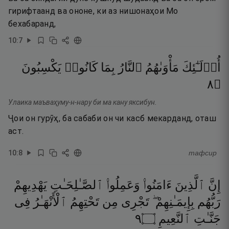
гирифтаанд ва ононе, ки аз нишонаҳои Мо
бехабаранд,
10
:
7
أُو۟لَـٰٓئِكَ
مَأْوَىٰهُمُ
ٱلنَّارُ
بِمَا
كَانُوا۟
يَكْسِبُونَ
٨
۝
Улаика маъваҳуму-н-нару би ма кану яксибун.
Ҷои он гурӯҳ, ба сабаби он чи касб мекарданд, оташ
аст.
10
:
8
тафсир
إِنَّ
ٱلَّذِينَ
ءَامَنُوا۟
وَعَمِلُوا۟
ٱلصَّـٰلِحَـٰتِ
يَهْدِيهِمْ
رَبُّهُم
بِإِيمَـٰنِهِمْ ۖ
تَجْرِى
مِن
تَحْتِهِمُ
ٱلْأَنْهَـٰرُ
فِى
٩
۝
ٱلنَّعِيمِ
جَنَّـٰتِ