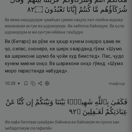
٢٨
۝
تَعْبُدُونَ
إِيَّانَا
كُنتُمْ
مَّا
شُرَكَآؤُهُم
Ва явма наҳшуруҳум ҷамӣъан сумма нақулу лил лазӣна ашраку
маканакум антум ва шуракаукум. Фа зайялна байнаҳум. Ва қола
шуракауҳум-м ма кунтум иййана таъбудун.
Ва (битарс) аз рӯзе ки ҳашр кунем онҳоро ҳама як
ҷо, сипас, ононеро, ки ширк оварданд гӯем: «Шумо
ва шарикони шумо ба ҷойи худ биистед». Пас, ҷудо
кунем миёни онҳо. Ва шарикони онҳо гӯянд: «Шумо
моро парастанда набудед».
10
:
28
тафсир
فَكَفَىٰ
بِٱللَّهِ
شَهِيدًۢا
بَيْنَنَا
وَبَيْنَكُمْ
إِن
كُنَّا
عَنْ
٢٩
۝
لَغَـٰفِلِينَ
عِبَادَتِكُمْ
Фа кафа биллаҳи шаҳӣдан байнана ва байнакум ин кунна ъан
ъибадатикум ла ғафилӣн.