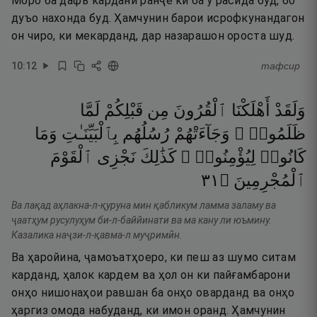
Моро ба дафъ кардани ранҷе ки ба ӯ расида буд, бо
дуъо нахонда буд. Ҳамчунин барои исрофкунандагон
он чиро, ки мекарданд, дар назарашон ороста шуд.
10
:
12
тафсир
وَلَقَدْ
أَهْلَكْنَا
ٱلْقُرُونَ
مِن
قَبْلِكُمْ
لَمَّا
ظَلَمُوا۟ ۙ
وَجَآءَتْهُمْ
رُسُلُهُم
بِٱلْبَيِّنَـٰتِ
وَمَا
كَانُوا۟
لِيُؤْمِنُوا۟ ۚ
كَذَٰلِكَ
نَجْزِى
ٱلْقَوْمَ
١٣
۝
ٱلْمُجْرِمِينَ
Ва лақад аҳлакна-л-қуруна мин қабликум ламма заламу ва
ҷаатҳум русулуҳум би-л-баййинати ва ма кану ли юъмину.
Казалика наҷзи-л-қавма-л муҷримӣн.
Ва ҳаройина, ҷамоъатҳоеро, ки пеш аз шумо ситам
карданд, ҳалок кардем ва ҳол он ки пайғамбарони
онҳо нишонаҳои равшан ба онҳо оварданд ва онҳо
ҳаргиз омода набуданд, ки имон оранд. Ҳамчунин