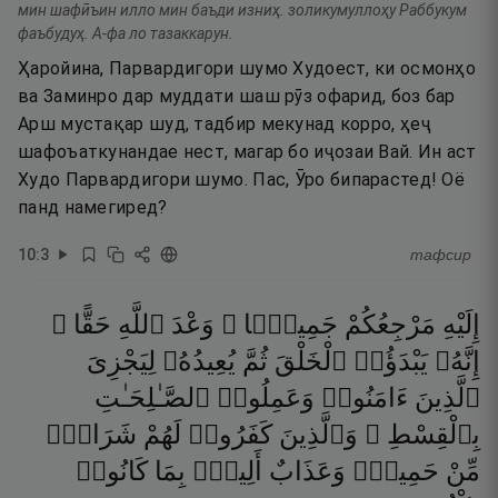
мин шафӣъин илло мин баъди изниҳ. золикумуллоҳу Раббукум
фаъбудуҳ. А-фа ло тазаккарун.
Ҳаройина, Парвардигори шумо Худоест, ки осмонҳо
ва Заминро дар муддати шаш рӯз офарид, боз бар
Арш мустақар шуд, тадбир мекунад корро, ҳеҷ
шафоъаткунандае нест, магар бо иҷозаи Вай. Ин аст
Худо Парвардигори шумо. Пас, Ӯро бипарастед! Оё
панд намегиред?
10
:
3
тафсир
إِلَيْهِ
مَرْجِعُكُمْ
جَمِيعًۭا ۖ
وَعْدَ
ٱللَّهِ
حَقًّا ۚ
إِنَّهُۥ
يَبْدَؤُا۟
ٱلْخَلْقَ
ثُمَّ
يُعِيدُهُۥ
لِيَجْزِىَ
ٱلَّذِينَ
ءَامَنُوا۟
وَعَمِلُوا۟
ٱلصَّـٰلِحَـٰتِ
بِٱلْقِسْطِ ۚ
وَٱلَّذِينَ
كَفَرُوا۟
لَهُمْ
شَرَابٌۭ
مِّنْ
حَمِيمٍۢ
وَعَذَابٌ
أَلِيمٌۢ
بِمَا
كَانُوا۟