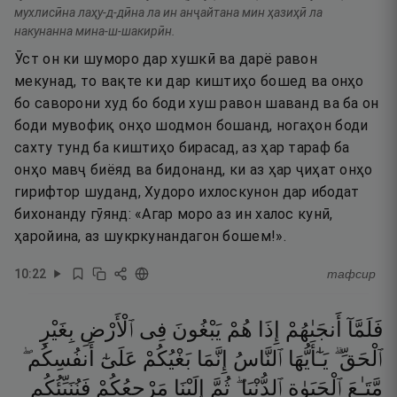
мухлисӣна лаҳу-д-дӣна ла ин анҷайтана мин ҳазиҳӣ ла
накунанна мина-ш-шакирӣн.
Ӯст он ки шуморо дар хушкӣ ва дарё равон
мекунад, то вақте ки дар киштиҳо бошед ва онҳо
бо саворони худ бо боди хуш равон шаванд ва ба он
боди мувофиқ онҳо шодмон бошанд, ногаҳон боди
сахту тунд ба киштиҳо бирасад, аз ҳар тараф ба
онҳо мавҷ биёяд ва бидонанд, ки аз ҳар ҷиҳат онҳо
гирифтор шуданд, Худоро ихлоскунон дар ибодат
бихонанду гӯянд: «Агар моро аз ин халос кунӣ,
ҳаройина, аз шукркунандагон бошем!».
10
:
22
тафсир
فَلَمَّآ
أَنجَىٰهُمْ
إِذَا
هُمْ
يَبْغُونَ
فِى
ٱلْأَرْضِ
بِغَيْرِ
ٱلْحَقِّ ۗ
يَـٰٓأَيُّهَا
ٱلنَّاسُ
إِنَّمَا
بَغْيُكُمْ
عَلَىٰٓ
أَنفُسِكُم ۖ
مَّتَـٰعَ
ٱلْحَيَوٰةِ
ٱلدُّنْيَا ۖ
ثُمَّ
إِلَيْنَا
مَرْجِعُكُمْ
فَنُنَبِّئُكُم