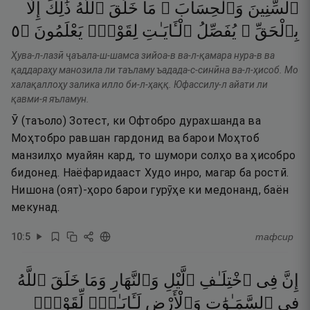
ٱلسِّنِينَ
وَٱلْحِسَابَ ۚ
مَا
خَلَقَ
ٱللَّهُ
ذَٰلِكَ
إِلَّا
٥
۝
يَعْلَمُونَ
لِقَوْمٍۢ
ٱلْـَٔايَـٰتِ
يُفَصِّلُ
بِٱلْحَقِّ ۚ
Ҳува-л-лазӣ ҷаъала-ш-шамса зийоа-в ва-л-қамара нура-в ва
қаддараҳу манозила ли таъламу ъадада-с-синӣна ва-л-ҳисоб. Мо
халақаллоҳу залика илло би-л-ҳаққ. Юфассилу-л айати ли
қавми-я яъламун.
Ӯ (таъоло) Зотест, ки Офтобро дурахшанда ва
Моҳтобро равшан гардонид ва барои Моҳтоб
манзилҳо муайян кард, то шумори солҳо ва ҳисобро
бидонед. Наёфаридааст Худо инро, магар ба ростӣ.
Нишона (оят)-ҳоро барои гурӯҳе ки медонанд, баён
мекунад.
10
:
5
тафсир
إِنَّ
فِى
ٱخْتِلَـٰفِ
ٱلَّيْلِ
وَٱلنَّهَارِ
وَمَا
خَلَقَ
ٱللَّهُ
فِى
ٱلسَّمَـٰوَٰتِ
وَٱلْأَرْضِ
لَـَٔايَـٰتٍۢ
لِّقَوْمٍۢ