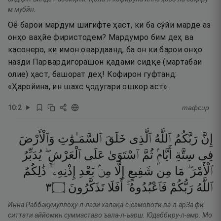
м мубӣн.
Оё барои мардум шигифте ҳаст, ки ба сӯйи марде аз
онҳо ваҳйе фиристодем? Мардумро бим деҳ ва
касонеро, ки имон овардаанд, ба он ки барои онҳо
назди Парвардигорашон қадами сидқе (мартабаи
олие) ҳаст, башорат деҳ! Кофирон гуфтанд:
«Ҳаройина, ин шахс ҷодугари ошкор аст».
10
:
2
тафсир
إِنَّ
رَبَّكُمُ
ٱللَّهُ
ٱلَّذِى
خَلَقَ
ٱلسَّمَـٰوَٰتِ
وَٱلْأَرْضَ
فِى
سِتَّةِ
أَيَّامٍۢ
ثُمَّ
ٱسْتَوَىٰ
عَلَى
ٱلْعَرْشِ ۖ
يُدَبِّرُ
ٱلْأَمْرَ ۖ
مَا
مِن
شَفِيعٍ
إِلَّا
مِنۢ
بَعْدِ
إِذْنِهِۦ ۚ
ذَٰلِكُمُ
٣
۝
تَذَكَّرُونَ
أَفَلَا
فَٱعْبُدُوهُ ۚ
رَبُّكُمْ
ٱللَّهُ
Инна Раббакумуллоҳу-л-лазӣ халақа-с-самовоти ва-л-арЗа фӣ
ситтати аййомин суммаставо ъала-л-ъарш. Юдаббиру-л-амр. Мо