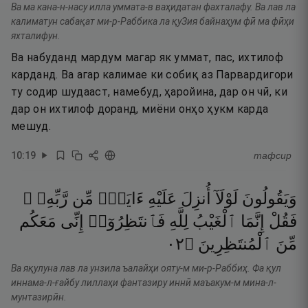
Ва ма кана-н-насу илла уммата-в ваҳидатан фахталафу. Ва лав ла
калиматун сабақат ми-р-Раббика ла қуЗия байнаҳум фӣ ма фӣҳи
яхталифун.
Ва набуданд мардум магар як уммат, пас, ихтилоф
карданд. Ва агар калимае ки собиқ аз Парвардигори
ту содир шудааст, намебуд, ҳаройина, дар он чӣ, ки
дар он ихтилоф доранд, миёни онҳо ҳукм карда
мешуд.
10
:
19
тафсир
وَيَقُولُونَ
لَوْلَآ
أُنزِلَ
عَلَيْهِ
ءَايَةٌۭ
مِّن
رَّبِّهِۦ ۖ
فَقُلْ
إِنَّمَا
ٱلْغَيْبُ
لِلَّهِ
فَٱنتَظِرُوٓا۟
إِنِّى
مَعَكُم
٢٠
۝
ٱلْمُنتَظِرِينَ
مِّنَ
Ва яқулуна лав ла унзила ъалайҳи ояту-м ми-р-Раббиҳ. Фа қул
иннама-л-ғайбу лиллаҳи фантазиру иннӣ маъакум-м мина-л-
мунтазирӣн.