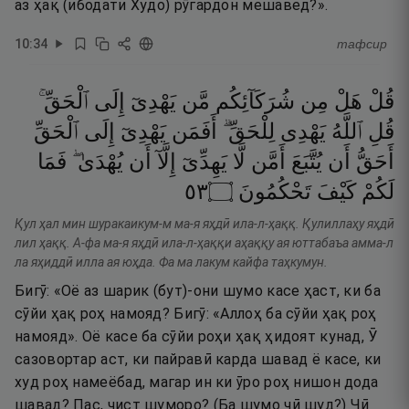
аз ҳақ (ибодати Худо) рӯгардон мешавед?».
10
:
34
тафсир
قُلْ
هَلْ
مِن
شُرَكَآئِكُم
مَّن
يَهْدِىٓ
إِلَى
ٱلْحَقِّ ۚ
قُلِ
ٱللَّهُ
يَهْدِى
لِلْحَقِّ ۗ
أَفَمَن
يَهْدِىٓ
إِلَى
ٱلْحَقِّ
أَحَقُّ
أَن
يُتَّبَعَ
أَمَّن
لَّا
يَهِدِّىٓ
إِلَّآ
أَن
يُهْدَىٰ ۖ
فَمَا
٣٥
۝
تَحْكُمُونَ
كَيْفَ
لَكُمْ
Қул ҳал мин шуракаикум-м ма-я яҳдӣ ила-л-ҳаққ. Қулиллаҳу яҳдӣ
лил ҳаққ. А-фа ма-я яҳдӣ ила-л-ҳаққи аҳаққу ая юттабаъа амма-л
ла яҳиддӣ илла ая юҳда. Фа ма лакум кайфа таҳкумун.
Бигӯ: «Оё аз шарик (бут)-они шумо касе ҳаст, ки ба
сӯйи ҳақ роҳ намояд? Бигӯ: «Аллоҳ ба сӯйи ҳақ роҳ
намояд». Оё касе ба сӯйи роҳи ҳақ ҳидоят кунад, Ӯ
сазовортар аст, ки пайравӣ карда шавад ё касе, ки
худ роҳ намеёбад, магар ин ки ӯро роҳ нишон дода
шавад? Пас, чист шуморо? (Ба шумо чӣ шуд?) Чӣ