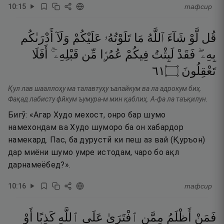
10
:
15
тафсир
قُل
لَّوْ
شَآءَ
ٱللَّهُ
مَا
تَلَوْتُهُۥ
عَلَيْكُمْ
وَلَآ
أَدْرَىٰكُم
بِهِۦ ۖ
فَقَدْ
لَبِثْتُ
فِيكُمْ
عُمُرًۭا
مِّن
قَبْلِهِۦٓ ۚ
أَفَلَا
١٦
۝
تَعْقِلُونَ
Қул лав шааллоҳу ма талавтуҳу ъалайкум ва ла адрокум биҳ.
Фақад лабисту фӣкум ъумура-м мин қаблиҳ. А-фа ла таъқилун.
Бигӯ: «Агар Худо мехост, онро бар шумо
намехондам ва Худо шуморо ба он хабардор
намекард. Пас, ба дурустӣ ки пеш аз вай (Қуръон)
дар миёни шумо умре истодам, чаро бо ақл
дарнамеёбед?».
10
:
16
тафсир
فَمَنْ
أَظْلَمُ
مِمَّنِ
ٱفْتَرَىٰ
عَلَى
ٱللَّهِ
كَذِبًا
أَوْ