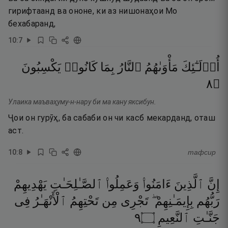
гирифтаанд ва ононе, ки аз нишонаҳои Мо
бехабаранд,
10
:
7
أُو۟لَـٰٓئِكَ
مَأْوَىٰهُمُ
ٱلنَّارُ
بِمَا
كَانُوا۟
يَكْسِبُونَ
٨
۝
Улаика маъваҳуму-н-нару би ма кану яксибун.
Ҷои он гурӯҳ, ба сабаби он чи касб мекарданд, оташ
аст.
10
:
8
тафсир
إِنَّ
ٱلَّذِينَ
ءَامَنُوا۟
وَعَمِلُوا۟
ٱلصَّـٰلِحَـٰتِ
يَهْدِيهِمْ
رَبُّهُم
بِإِيمَـٰنِهِمْ ۖ
تَجْرِى
مِن
تَحْتِهِمُ
ٱلْأَنْهَـٰرُ
فِى
٩
۝
ٱلنَّعِيمِ
جَنَّـٰتِ