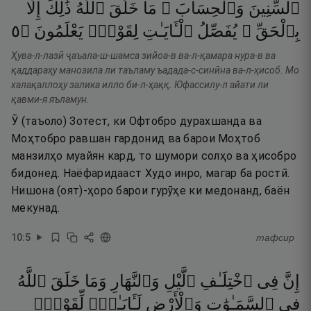
ٱلسِّنِينَ
وَٱلْحِسَابَ ۚ
مَا
خَلَقَ
ٱللَّهُ
ذَٰلِكَ
إِلَّا
٥
۝
يَعْلَمُونَ
لِقَوْمٍۢ
ٱلْـَٔايَـٰتِ
يُفَصِّلُ
بِٱلْحَقِّ ۚ
Ҳува-л-лазӣ ҷаъала-ш-шамса зийоа-в ва-л-қамара нура-в ва
қаддараҳу манозила ли таъламу ъадада-с-синӣна ва-л-ҳисоб. Мо
халақаллоҳу залика илло би-л-ҳаққ. Юфассилу-л айати ли
қавми-я яъламун.
Ӯ (таъоло) Зотест, ки Офтобро дурахшанда ва
Моҳтобро равшан гардонид ва барои Моҳтоб
манзилҳо муайян кард, то шумори солҳо ва ҳисобро
бидонед. Наёфаридааст Худо инро, магар ба ростӣ.
Нишона (оят)-ҳоро барои гурӯҳе ки медонанд, баён
мекунад.
10
:
5
тафсир
إِنَّ
فِى
ٱخْتِلَـٰفِ
ٱلَّيْلِ
وَٱلنَّهَارِ
وَمَا
خَلَقَ
ٱللَّهُ
فِى
ٱلسَّمَـٰوَٰتِ
وَٱلْأَرْضِ
لَـَٔايَـٰتٍۢ
لِّقَوْمٍۢ