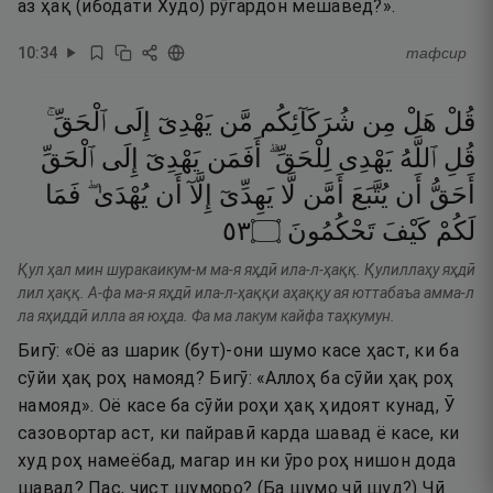
аз ҳақ (ибодати Худо) рӯгардон мешавед?».
10
:
34
тафсир
قُلْ
هَلْ
مِن
شُرَكَآئِكُم
مَّن
يَهْدِىٓ
إِلَى
ٱلْحَقِّ ۚ
قُلِ
ٱللَّهُ
يَهْدِى
لِلْحَقِّ ۗ
أَفَمَن
يَهْدِىٓ
إِلَى
ٱلْحَقِّ
أَحَقُّ
أَن
يُتَّبَعَ
أَمَّن
لَّا
يَهِدِّىٓ
إِلَّآ
أَن
يُهْدَىٰ ۖ
فَمَا
٣٥
۝
تَحْكُمُونَ
كَيْفَ
لَكُمْ
Қул ҳал мин шуракаикум-м ма-я яҳдӣ ила-л-ҳаққ. Қулиллаҳу яҳдӣ
лил ҳаққ. А-фа ма-я яҳдӣ ила-л-ҳаққи аҳаққу ая юттабаъа амма-л
ла яҳиддӣ илла ая юҳда. Фа ма лакум кайфа таҳкумун.
Бигӯ: «Оё аз шарик (бут)-они шумо касе ҳаст, ки ба
сӯйи ҳақ роҳ намояд? Бигӯ: «Аллоҳ ба сӯйи ҳақ роҳ
намояд». Оё касе ба сӯйи роҳи ҳақ ҳидоят кунад, Ӯ
сазовортар аст, ки пайравӣ карда шавад ё касе, ки
худ роҳ намеёбад, магар ин ки ӯро роҳ нишон дода
шавад? Пас, чист шуморо? (Ба шумо чӣ шуд?) Чӣ