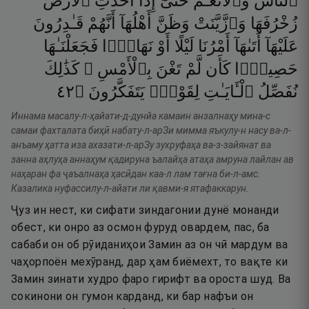
ٱلنَّاسُ
وَٱلْأَنْعَـٰمُ
حَتَّىٰٓ
إِذَآ
أَخَذَتِ
ٱلْأَرْضُ
زُخْرُفَهَا
وَٱزَّيَّنَتْ
وَظَنَّ
أَهْلُهَآ
أَنَّهُمْ
قَـٰدِرُونَ
عَلَيْهَآ
أَتَىٰهَآ
أَمْرُنَا
لَيْلًا
أَوْ
نَهَارًۭا
فَجَعَلْنَـٰهَا
حَصِيدًۭا
كَأَن
لَّمْ
تَغْنَ
بِٱلْأَمْسِ ۚ
كَذَٰلِكَ
٢٤
۝
يَتَفَكَّرُونَ
لِقَوْمٍۢ
ٱلْـَٔايَـٰتِ
نُفَصِّلُ
Иннама масалу-л-ҳайати-д-дунйа камаин анзалнаҳу мина-с
самаи фахталата биҳӣ набату-л-арЗи мимма яъкулу-н насу ва-л-
анъаму ҳатта иза ахазати-л-арЗу зухруфаҳа ва-з-зайянат ва
занна аҳлуҳа аннаҳум қадируна ъалайҳа атаҳа амруна лайлан ав
наҳаран фа ҷаъалнаҳа ҳасӣдан каа-л лам тағна би-л-амс.
Казалика нуфассилу-л-айати ли қавми-я ятафаккарун.
Ҷуз ин нест, ки сифати зиндагонии дунё монанди
обест, ки онро аз осмон фуруд овардем, пас, ба
сабаби он об рӯиданиҳои Замин аз он чӣ мардум ва
чаҳорпоён мехӯранд, дар ҳам биёмехт, то вақте ки
Замин зинати худро фаро гирифт ва ороста шуд. Ва
сокинони он гумон карданд, ки бар нафъи он