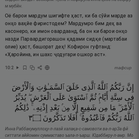
м мубӣн.
Оё барои мардум шигифте ҳаст, ки ба сӯйи марде аз
онҳо ваҳйе фиристодем? Мардумро бим деҳ ва
касонеро, ки имон овардаанд, ба он ки барои онҳо
назди Парвардигорашон қадами сидқе (мартабаи
олие) ҳаст, башорат деҳ! Кофирон гуфтанд:
«Ҳаройина, ин шахс ҷодугари ошкор аст».
10
:
2
тафсир
إِنَّ
رَبَّكُمُ
ٱللَّهُ
ٱلَّذِى
خَلَقَ
ٱلسَّمَـٰوَٰتِ
وَٱلْأَرْضَ
فِى
سِتَّةِ
أَيَّامٍۢ
ثُمَّ
ٱسْتَوَىٰ
عَلَى
ٱلْعَرْشِ ۖ
يُدَبِّرُ
ٱلْأَمْرَ ۖ
مَا
مِن
شَفِيعٍ
إِلَّا
مِنۢ
بَعْدِ
إِذْنِهِۦ ۚ
ذَٰلِكُمُ
٣
۝
تَذَكَّرُونَ
أَفَلَا
فَٱعْبُدُوهُ ۚ
رَبُّكُمْ
ٱللَّهُ
Инна Раббакумуллоҳу-л-лазӣ халақа-с-самовоти ва-л-арЗа фӣ
ситтати аййомин суммаставо ъала-л-ъарш. Юдаббиру-л-амр. Мо