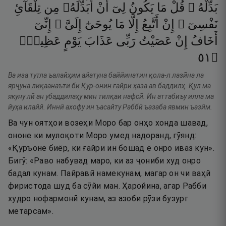
بَدِّلْهُ ۚ
قُلْ
مَا
يَكُونُ
لِىٓ
أَنْ
أُبَدِّلَهُۥ
مِن
تِلْقَآئِ
نَفْسِىٓ ۖ
إِنْ
أَتَّبِعُ
إِلَّا
مَا
يُوحَىٰٓ
إِلَىَّ ۖ
إِنِّىٓ
أَخَافُ
إِنْ
عَصَيْتُ
رَبِّى
عَذَابَ
يَوْمٍ
عَظِيمٍۢ
١٥
۝
Ва иза тутла ъалайҳим айатуна баййинатин қола-л лазӣна ла
ярҷуна лиқаанаъти би Қур-онин ғайри ҳаза ав баддилҳ. Қул ма
якуну лӣ ан убаддилаҳу мин тилқаи нафсӣ. Ин аттабиъу илла ма
йуҳа илайй. Иннӣ ахофу ин ъасайту Раббӣ ъазаба явмин ъазӣм.
Ва чун оятҳои возеҳи Моро бар онҳо хонда шавад,
ононе ки мулоқоти Моро умед надоранд, гӯянд:
«Қуръоне биёр, ки ғайри ин бошад ё онро иваз кун».
Бигӯ: «Раво набувад маро, ки аз ҷониби худ онро
бадал кунам. Пайравӣ намекунам, магар он чи ваҳй
фиристода шуд ба сӯйи ман. Ҳаройина, агар Рабби
худро нофармонӣ кунам, аз азоби рӯзи бузург
метарсам».