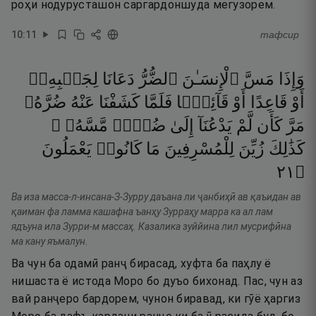
роҳи нодурусташон саргардоншуда мегузорем.
10
:
11
тафсир
وَإِذَا
مَسَّ
ٱلْإِنسَـٰنَ
ٱلضُّرُّ
دَعَانَا
لِجَنۢبِهِۦٓ
أَوْ
قَاعِدًا
أَوْ
قَآئِمًۭا
فَلَمَّا
كَشَفْنَا
عَنْهُ
ضُرَّهُۥ
مَرَّ
كَأَن
لَّمْ
يَدْعُنَآ
إِلَىٰ
ضُرٍّۢ
مَّسَّهُۥ ۚ
كَذَٰلِكَ
زُيِّنَ
لِلْمُسْرِفِينَ
مَا
كَانُوا۟
يَعْمَلُونَ
١٢
۝
Ва иза масса-л-инсана-З-Зурру даъана ли ҷанбиҳӣ ав қаъидан ав
қаиман фа ламма кашафна ъанҳу Зурраҳу марра ка ал лам
ядъуна ила Зурри-м массаҳ. Казалика зуййина лил мусрифӣна
ма кану яъмалун.
Ва чун ба одамӣ ранҷ бирасад, хуфта ба паҳлу ё
нишаста ё истода Моро бо дуъо бихонад. Пас, чун аз
вай ранҷеро бардорем, чунон биравад, ки гӯё ҳаргиз