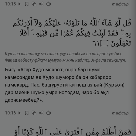
10
:
15
тафсир
قُل
لَّوْ
شَآءَ
ٱللَّهُ
مَا
تَلَوْتُهُۥ
عَلَيْكُمْ
وَلَآ
أَدْرَىٰكُم
بِهِۦ ۖ
فَقَدْ
لَبِثْتُ
فِيكُمْ
عُمُرًۭا
مِّن
قَبْلِهِۦٓ ۚ
أَفَلَا
١٦
۝
تَعْقِلُونَ
Қул лав шааллоҳу ма талавтуҳу ъалайкум ва ла адрокум биҳ.
Фақад лабисту фӣкум ъумура-м мин қаблиҳ. А-фа ла таъқилун.
Бигӯ: «Агар Худо мехост, онро бар шумо
намехондам ва Худо шуморо ба он хабардор
намекард. Пас, ба дурустӣ ки пеш аз вай (Қуръон)
дар миёни шумо умре истодам, чаро бо ақл
дарнамеёбед?».
10
:
16
тафсир
فَمَنْ
أَظْلَمُ
مِمَّنِ
ٱفْتَرَىٰ
عَلَى
ٱللَّهِ
كَذِبًا
أَوْ