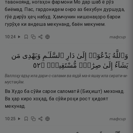
тавоноянд, ногаҳон фармони Мо дар шаб ё рӯз
биёмад. Пас, гардонидем онро аз бехубун дуршуда,
гӯё дирӯз ҳеҷ набуд. Ҳамчунин нишонаҳоро барои
гурӯҳе ки андеша мекунанд, баён мекунем.
10
:
24
тафсир
وَٱللَّهُ
يَدْعُوٓا۟
إِلَىٰ
دَارِ
ٱلسَّلَـٰمِ
وَيَهْدِى
مَن
٢٥
۝
مُّسْتَقِيمٍۢ
صِرَٰطٍۢ
إِلَىٰ
يَشَآءُ
Валлоҳу ядъу ила дари-с-салами ва яҳдӣ ма-я яшау ила сирати-м-
мустақӣм.
Ва Худо ба сӯйи сарои саломатӣ (Биҳишт) мехонад.
Ва ҳар киро хоҳад, ба сӯйи роҳи рост ҳидоят
мекунад.
10
:
25
тафсир