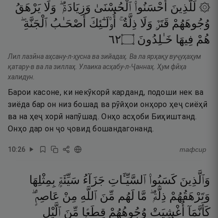
۞ لِّلَّذِينَ
أَحْسَنُوا۟
ٱلْحُسْنَىٰ
وَزِيَادَةٌۭ ۖ
وَلَا
يَرْهَقُ
وُجُوهَهُمْ
قَتَرٌۭ
وَلَا
ذِلَّةٌ ۚ
أُو۟لَـٰٓئِكَ
أَصْحَـٰبُ
ٱلْجَنَّةِ ۖ
٢٦
۝
خَـٰلِدُونَ
فِيهَا
هُمْ
Лил лазӣна аҳсану-л-ҳусна ва зийадаҳ. Ва ла ярҳақу вуҷуҳаҳум
қатару-в ва ла зиллаҳ. Улаика асҳабу-л-Ҷаннаҳ. Ҳум фӣҳа
халидун.
Барои касоне, ки некӯкорӣ карданд, подоши нек ва
зиёда бар он низ бошад ва рӯйҳои онҳоро ҳеҷ сиёҳӣ
ва на ҳеҷ хорӣ напӯшад. Онҳо асҳоби Биҳиштанд.
Онҳо дар он ҷо ҷовид бошандагонанд.
10
:
26
тафсир
وَٱلَّذِينَ
كَسَبُوا۟
ٱلسَّيِّـَٔاتِ
جَزَآءُ
سَيِّئَةٍۭ
بِمِثْلِهَا
وَتَرْهَقُهُمْ
ذِلَّةٌۭ ۖ
مَّا
لَهُم
مِّنَ
ٱللَّهِ
مِنْ
عَاصِمٍۢ ۖ
كَأَنَّمَآ
أُغْشِيَتْ
وُجُوهُهُمْ
قِطَعًۭا
مِّنَ
ٱلَّيْلِ