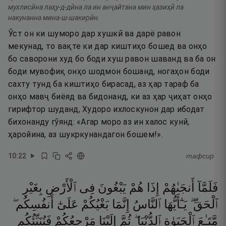
мухлисӣна лаҳу-д-дӣна ла ин анҷайтана мин ҳазиҳӣ ла
накунанна мина-ш-шакирӣн.
Ӯст он ки шуморо дар хушкӣ ва дарё равон
мекунад, то вақте ки дар киштиҳо бошед ва онҳо
бо саворони худ бо боди хуш равон шаванд ва ба он
боди мувофиқ онҳо шодмон бошанд, ногаҳон боди
сахту тунд ба киштиҳо бирасад, аз ҳар тараф ба
онҳо мавҷ биёяд ва бидонанд, ки аз ҳар ҷиҳат онҳо
гирифтор шуданд, Худоро ихлоскунон дар ибодат
бихонанду гӯянд: «Агар моро аз ин халос кунӣ,
ҳаройина, аз шукркунандагон бошем!».
10
:
22
тафсир
فَلَمَّآ
أَنجَىٰهُمْ
إِذَا
هُمْ
يَبْغُونَ
فِى
ٱلْأَرْضِ
بِغَيْرِ
ٱلْحَقِّ ۗ
يَـٰٓأَيُّهَا
ٱلنَّاسُ
إِنَّمَا
بَغْيُكُمْ
عَلَىٰٓ
أَنفُسِكُم ۖ
مَّتَـٰعَ
ٱلْحَيَوٰةِ
ٱلدُّنْيَا ۖ
ثُمَّ
إِلَيْنَا
مَرْجِعُكُمْ
فَنُنَبِّئُكُم