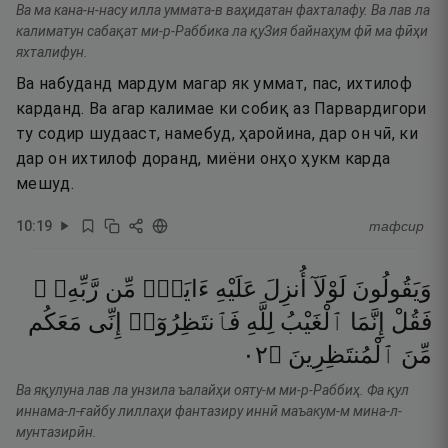
Ва ма кана-н-насу илла уммата-в ваҳидатан фахталафу. Ва лав ла
калиматун сабақат ми-р-Раббика ла қуЗия байнаҳум фӣ ма фӣҳи
яхталифун.
Ва набуданд мардум магар як уммат, пас, ихтилоф
карданд. Ва агар калимае ки собиқ аз Парвардигори
ту содир шудааст, намебуд, ҳаройина, дар он чӣ, ки
дар он ихтилоф доранд, миёни онҳо ҳукм карда
мешуд.
10
:
19
тафсир
وَيَقُولُونَ
لَوْلَآ
أُنزِلَ
عَلَيْهِ
ءَايَةٌۭ
مِّن
رَّبِّهِۦ ۖ
فَقُلْ
إِنَّمَا
ٱلْغَيْبُ
لِلَّهِ
فَٱنتَظِرُوٓا۟
إِنِّى
مَعَكُم
٢٠
۝
ٱلْمُنتَظِرِينَ
مِّنَ
Ва яқулуна лав ла унзила ъалайҳи ояту-м ми-р-Раббиҳ. Фа қул
иннама-л-ғайбу лиллаҳи фантазиру иннӣ маъакум-м мина-л-
мунтазирӣн.