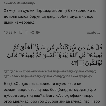
аннаҳум ла юъминун.
Ҳамчунин ҳукми Парвардигори ту ба касоне ки аз
доираи салоҳ берун шуданд, собит шуд, ки онҳо
имон намеоранд.
10
:
33
тафсир
قُلْ
هَلْ
مِن
شُرَكَآئِكُم
مَّن
يَبْدَؤُا۟
ٱلْخَلْقَ
ثُمَّ
يُعِيدُهُۥ ۚ
قُلِ
ٱللَّهُ
يَبْدَؤُا۟
ٱلْخَلْقَ
ثُمَّ
يُعِيدُهُۥ ۖ
فَأَنَّىٰ
٣٤
۝
تُؤْفَكُونَ
Қул ҳал мин шуракаикум-м ма-я ябдау-л-халқа сумма юъӣдуҳ.
Қулиллаҳу ябдау-л-халқа сумма юъӣдуҳу фа анна туъфакун.
Бигӯ: «Оё ҳаст аз шарикони шумо касе ки
офаринишро оғоз кунад, боз (баъд аз мурдан) ӯро
дубора зинда кунад?». Бигӯ: «Аллоҳ офаринишро
оғоз мекунад, боз ӯро дубора зинда кунад, пас, чаро