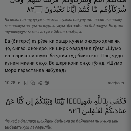
٢٨
۝
تَعْبُدُونَ
إِيَّانَا
كُنتُمْ
مَّا
شُرَكَآؤُهُم
Ва явма наҳшуруҳум ҷамӣъан сумма нақулу лил лазӣна ашраку
маканакум антум ва шуракаукум. Фа зайялна байнаҳум. Ва қола
шуракауҳум-м ма кунтум иййана таъбудун.
Ва (битарс) аз рӯзе ки ҳашр кунем онҳоро ҳама як
ҷо, сипас, ононеро, ки ширк оварданд гӯем: «Шумо
ва шарикони шумо ба ҷойи худ биистед». Пас, ҷудо
кунем миёни онҳо. Ва шарикони онҳо гӯянд: «Шумо
моро парастанда набудед».
10
:
28
тафсир
فَكَفَىٰ
بِٱللَّهِ
شَهِيدًۢا
بَيْنَنَا
وَبَيْنَكُمْ
إِن
كُنَّا
عَنْ
٢٩
۝
لَغَـٰفِلِينَ
عِبَادَتِكُمْ
Фа кафа биллаҳи шаҳӣдан байнана ва байнакум ин кунна ъан
ъибадатикум ла ғафилӣн.