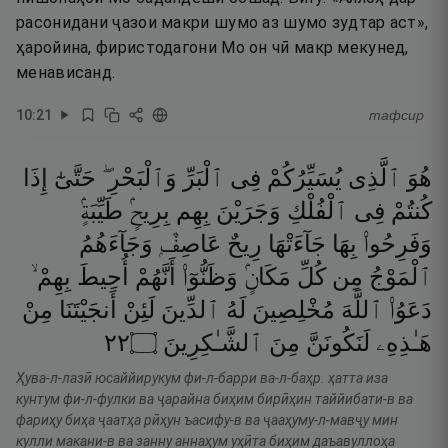
расонидани ҷазои макри шумо аз шумо зудтар аст»,
ҳаройина, фиристодагони Мо он чӣ макр мекунед,
менависанд.
10
:
21
тафсир
هُوَ
ٱلَّذِى
يُسَيِّرُكُمْ
فِى
ٱلْبَرِّ
وَٱلْبَحْرِ ۖ
حَتَّىٰٓ
إِذَا
كُنتُمْ
فِى
ٱلْفُلْكِ
وَجَرَيْنَ
بِهِم
بِرِيحٍۢ
طَيِّبَةٍۢ
وَفَرِحُوا۟
بِهَا
جَآءَتْهَا
رِيحٌ
عَاصِفٌۭ
وَجَآءَهُمُ
ٱلْمَوْجُ
مِن
كُلِّ
مَكَانٍۢ
وَظَنُّوٓا۟
أَنَّهُمْ
أُحِيطَ
بِهِمْ ۙ
دَعَوُا۟
ٱللَّهَ
مُخْلِصِينَ
لَهُ
ٱلدِّينَ
لَئِنْ
أَنجَيْتَنَا
مِنْ
٢٢
۝
ٱلشَّـٰكِرِينَ
مِنَ
لَنَكُونَنَّ
هَـٰذِهِۦ
Ҳува-л-лазӣ юсаййирукум фи-л-барри ва-л-баҳр. ҳатта иза
кунтум фи-л-фулки ва ҷарайна биҳим бирӣҳин таййибати-в ва
фариҳу биҳа ҷаатҳа рӣҳун ъасифу-в ва ҷааҳуму-л-мавҷу мин
кулли макани-в ва занну аннаҳум уҳӣта биҳим даъавуллоҳа