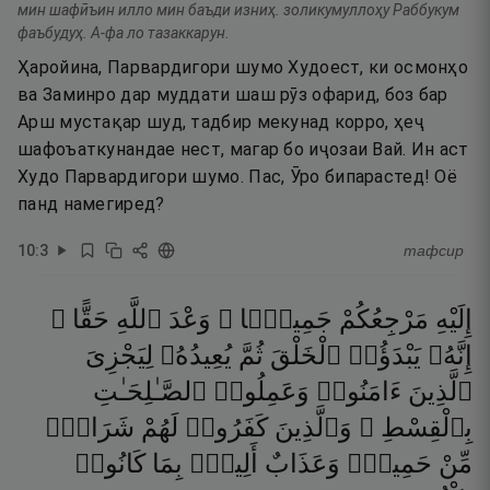
мин шафӣъин илло мин баъди изниҳ. золикумуллоҳу Раббукум
фаъбудуҳ. А-фа ло тазаккарун.
Ҳаройина, Парвардигори шумо Худоест, ки осмонҳо
ва Заминро дар муддати шаш рӯз офарид, боз бар
Арш мустақар шуд, тадбир мекунад корро, ҳеҷ
шафоъаткунандае нест, магар бо иҷозаи Вай. Ин аст
Худо Парвардигори шумо. Пас, Ӯро бипарастед! Оё
панд намегиред?
10
:
3
тафсир
إِلَيْهِ
مَرْجِعُكُمْ
جَمِيعًۭا ۖ
وَعْدَ
ٱللَّهِ
حَقًّا ۚ
إِنَّهُۥ
يَبْدَؤُا۟
ٱلْخَلْقَ
ثُمَّ
يُعِيدُهُۥ
لِيَجْزِىَ
ٱلَّذِينَ
ءَامَنُوا۟
وَعَمِلُوا۟
ٱلصَّـٰلِحَـٰتِ
بِٱلْقِسْطِ ۚ
وَٱلَّذِينَ
كَفَرُوا۟
لَهُمْ
شَرَابٌۭ
مِّنْ
حَمِيمٍۢ
وَعَذَابٌ
أَلِيمٌۢ
بِمَا
كَانُوا۟