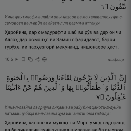
٦
۝
يَتَّقُونَ
Инна фихтилофи-л-лайли ва-н-наҳори ва мо халақаллоҳу фи-с-
самовоти ва-л-арЗи ла айати-л ли қавми-я яттақун.
Ҳаройина, дар омадурафти шаб ва рӯз ва дар он чи
Аллоҳ дар осмонҳо ва Замин офаридааст, барои
гурӯҳе, ки парҳезгорӣ мекунанд, нишонаҳое ҳаст.
10
:
6
тафсир
إِنَّ
ٱلَّذِينَ
لَا
يَرْجُونَ
لِقَآءَنَا
وَرَضُوا۟
بِٱلْحَيَوٰةِ
ٱلدُّنْيَا
وَٱطْمَأَنُّوا۟
بِهَا
وَٱلَّذِينَ
هُمْ
عَنْ
ءَايَـٰتِنَا
٧
۝
غَـٰفِلُونَ
Инна-л-лазӣна ла ярҷуна лиқаана ва раЗу би-л ҳайоти-д-дунйа
ватмаанну биҳа ва-л-лазӣна ҳум ъан айатиноюа ғафилун.
Ҳаройина, касоне ки мулоқоти Моро умед надоранд
ва ба зиндагии дунё хушнуд шудаанд ва ба он ором