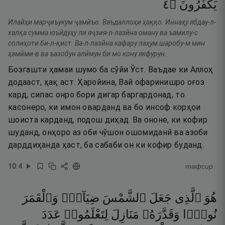
٤
۝
يَكْفُرُونَ
Илайҳи марҷиъукум ҷамӣъо. Ваъдаллоҳи ҳаққо. Иннаҳу ябдау-л-
халқа сумма юъӣдуҳу ли яҷзия-л-лазӣна оману ва ъамилу-с
солиҳоти би-л-қист. Ва-л-лазӣна кафару лаҳум шаробу-м мин
ҳамӣми-в ва ъазобун алӣмун би мо кону якфурун.
Бозгашти ҳамаи шумо ба сӯйи Ӯст. Ваъдае ки Аллоҳ
додааст, ҳақ аст. Ҳаройина, Вай офаринишро оғоз
кард, сипас онро бори дигар баргардонад, то
касонеро, ки имон оварданд ва бо инсоф корҳои
шоиста карданд, подош диҳад. Ва ононе, ки кофир
шуданд, онҳоро аз оби чӯшон ошомиданӣ ва азоби
дарддиҳанда ҳаст, ба сабаби он ки кофир буданд.
10
:
4
тафсир
هُوَ
ٱلَّذِى
جَعَلَ
ٱلشَّمْسَ
ضِيَآءًۭ
وَٱلْقَمَرَ
نُورًۭا
وَقَدَّرَهُۥ
مَنَازِلَ
لِتَعْلَمُوا۟
عَدَدَ