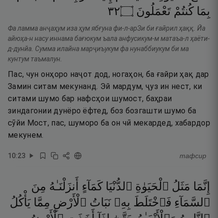
٢٣
۝
تَعْمَلُونَ
كُنتُمْ
بِمَا
Фа ламма анҷаҳум иза ҳум ябғуна фи-л-арЗи би ғайрил ҳаққ. Йа
айюҳа-н насу иннама бағюкум ъала анфусикум-м матаъа-л ҳаёти-
д-дунйа. Сумма илайна марҷиъукум фа нунаббиукум би ма
кунтум таъмалун.
Пас, чун онҳоро наҷот дод, ногаҳон, ба ғайри ҳақ дар
Замин ситам мекунанд. Эй мардум, ҷуз ин нест, ки
ситами шумо бар нафсҳои шумост, баҳраи
зиндагонии дунёро ёфтед, боз бозгашти шумо ба
сӯйи Мост, пас, шуморо ба он чӣ мекардед, хабардор
мекунем.
10
:
23
тафсир
إِنَّمَا
مَثَلُ
ٱلْحَيَوٰةِ
ٱلدُّنْيَا
كَمَآءٍ
أَنزَلْنَـٰهُ
مِنَ
ٱلسَّمَآءِ
فَٱخْتَلَطَ
بِهِۦ
نَبَاتُ
ٱلْأَرْضِ
مِمَّا
يَأْكُلُ