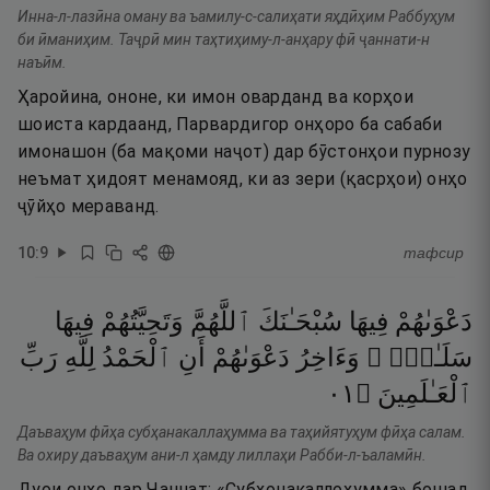
Инна-л-лазӣна оману ва ъамилу-с-салиҳати яҳдӣҳим Раббуҳум
би ӣманиҳим. Таҷрӣ мин таҳтиҳиму-л-анҳару фӣ ҷаннати-н
наъӣм.
Ҳаройина, ононе, ки имон оварданд ва корҳои
шоиста кардаанд, Парвардигор онҳоро ба сабаби
имонашон (ба мақоми наҷот) дар бӯстонҳои пурнозу
неъмат ҳидоят менамояд, ки аз зери (қасрҳои) онҳо
ҷӯйҳо мераванд.
10
:
9
тафсир
دَعْوَىٰهُمْ
فِيهَا
سُبْحَـٰنَكَ
ٱللَّهُمَّ
وَتَحِيَّتُهُمْ
فِيهَا
سَلَـٰمٌۭ ۚ
وَءَاخِرُ
دَعْوَىٰهُمْ
أَنِ
ٱلْحَمْدُ
لِلَّهِ
رَبِّ
١٠
۝
ٱلْعَـٰلَمِينَ
Даъваҳум фӣҳа субҳанакаллаҳумма ва таҳийятуҳум фӣҳа салам.
Ва охиру даъваҳум ани-л ҳамду лиллаҳи Рабби-л-ъаламӣн.
Дуои онҳо дар Ҷаннат: «Субҳонакаллоҳумма» бошад