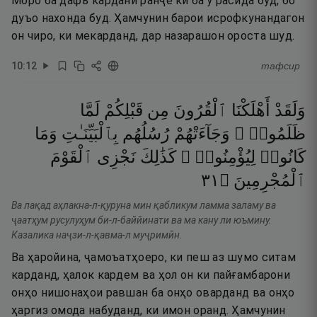
Моро ба дафъ кардани ранҷе ки ба ӯ расида буд, бо
дуъо нахонда буд. Ҳамчунин барои исрофкунандагон
он чиро, ки мекарданд, дар назарашон ороста шуд.
10
:
12
тафсир
وَلَقَدْ
أَهْلَكْنَا
ٱلْقُرُونَ
مِن
قَبْلِكُمْ
لَمَّا
ظَلَمُوا۟ ۙ
وَجَآءَتْهُمْ
رُسُلُهُم
بِٱلْبَيِّنَـٰتِ
وَمَا
كَانُوا۟
لِيُؤْمِنُوا۟ ۚ
كَذَٰلِكَ
نَجْزِى
ٱلْقَوْمَ
١٣
۝
ٱلْمُجْرِمِينَ
Ва лақад аҳлакна-л-қуруна мин қабликум ламма заламу ва
ҷаатҳум русулуҳум би-л-баййинати ва ма кану ли юъмину.
Казалика наҷзи-л-қавма-л муҷримӣн.
Ва ҳаройина, ҷамоъатҳоеро, ки пеш аз шумо ситам
карданд, ҳалок кардем ва ҳол он ки пайғамбарони
онҳо нишонаҳои равшан ба онҳо оварданд ва онҳо
ҳаргиз омода набуданд, ки имон оранд. Ҳамчунин