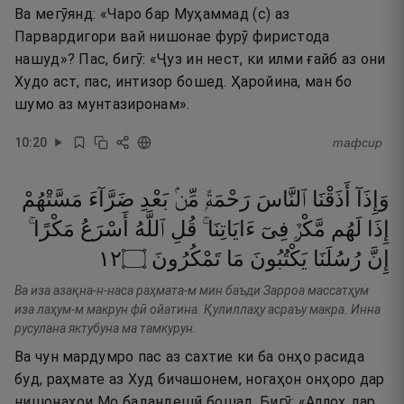
Ва мегӯянд: «Чаро бар Муҳаммад (с) аз
Парвардигори вай нишонае фурӯ фиристода
нашуд»? Пас, бигӯ: «Ҷуз ин нест, ки илми ғайб аз они
Худо аст, пас, интизор бошед. Ҳаройина, ман бо
шумо аз мунтазиронам».
10
:
20
тафсир
وَإِذَآ
أَذَقْنَا
ٱلنَّاسَ
رَحْمَةًۭ
مِّنۢ
بَعْدِ
ضَرَّآءَ
مَسَّتْهُمْ
إِذَا
لَهُم
مَّكْرٌۭ
فِىٓ
ءَايَاتِنَا ۚ
قُلِ
ٱللَّهُ
أَسْرَعُ
مَكْرًا ۚ
٢١
۝
تَمْكُرُونَ
مَا
يَكْتُبُونَ
رُسُلَنَا
إِنَّ
Ва иза азақна-н-наса раҳмата-м мин баъди Зарроа массатҳум
иза лаҳум-м макрун фӣ ойатина. Қулиллаҳу асраъу макра. Инна
русулана яктубуна ма тамкурун.
Ва чун мардумро пас аз сахтие ки ба онҳо расида
буд, раҳмате аз Худ бичашонем, ногаҳон онҳоро дар
нишонаҳои Мо бадандешӣ бошад. Бигӯ: «Аллоҳ дар