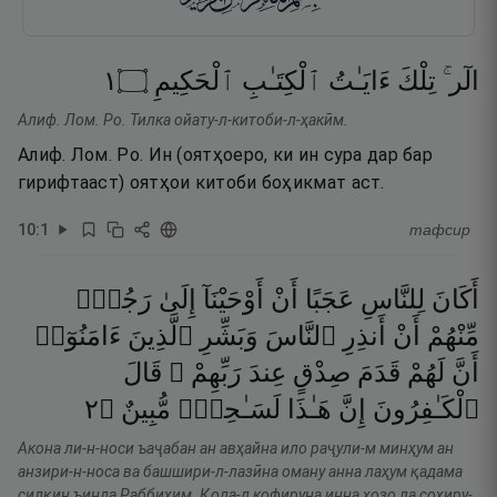
١
۝
ٱلْحَكِيمِ
ٱلْكِتَـٰبِ
ءَايَـٰتُ
تِلْكَ
الٓر ۚ
Алиф. Лом. Ро. Тилка ойату-л-китоби-л-ҳакӣм.
Алиф. Лом. Ро. Ин (оятҳоеро, ки ин сура дар бар
гирифтааст) оятҳои китоби боҳикмат аст.
10
:
1
тафсир
أَكَانَ
لِلنَّاسِ
عَجَبًا
أَنْ
أَوْحَيْنَآ
إِلَىٰ
رَجُلٍۢ
مِّنْهُمْ
أَنْ
أَنذِرِ
ٱلنَّاسَ
وَبَشِّرِ
ٱلَّذِينَ
ءَامَنُوٓا۟
أَنَّ
لَهُمْ
قَدَمَ
صِدْقٍ
عِندَ
رَبِّهِمْ ۗ
قَالَ
٢
۝
مُّبِينٌ
لَسَـٰحِرٌۭ
هَـٰذَا
إِنَّ
ٱلْكَـٰفِرُونَ
Акона ли-н-носи ъаҷабан ан авҳайна ило раҷули-м минҳум ан
анзири-н-носа ва башшири-л-лазӣна оману анна лаҳум қадама
сидқин ъинда Раббиҳим. Қола-л кофируна инна ҳозо ла соҳиру-