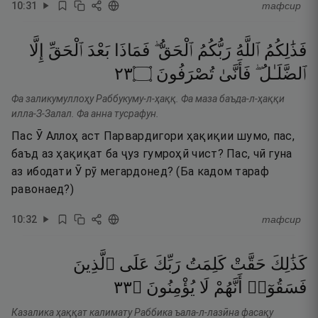
10
:
31
тафсир
فَذَٰلِكُمُ
ٱللَّهُ
رَبُّكُمُ
ٱلْحَقُّ ۖ
فَمَاذَا
بَعْدَ
ٱلْحَقِّ
إِلَّا
٣٢
۝
تُصْرَفُونَ
فَأَنَّىٰ
ٱلضَّلَـٰلُ ۖ
Фа заликумуллоҳу Раббукуму-л-ҳаққ. Фа маза баъда-л-ҳаққи
илла-З-Залал. Фа анна тусрафун.
Пас Ӯ Аллоҳ аст Парвардигори ҳақиқии шумо, пас,
баъд аз ҳақиқат ба ҷуз гумроҳӣ чист? Пас, чӣ гуна
аз ибодати Ӯ рӯ мегардонед? (Ба кадом тараф
равонаед?)
10
:
32
тафсир
كَذَٰلِكَ
حَقَّتْ
كَلِمَتُ
رَبِّكَ
عَلَى
ٱلَّذِينَ
٣٣
۝
يُؤْمِنُونَ
لَا
أَنَّهُمْ
فَسَقُوٓا۟
Казалика ҳаққат калимату Раббика ъала-л-лазӣна фасақу