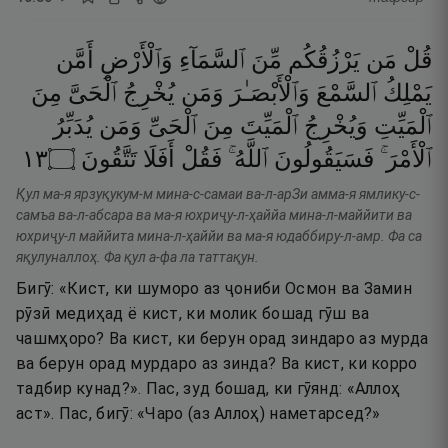
قُلْ
مَن
يَرْزُقُكُم
مِّنَ
ٱلسَّمَآءِ
وَٱلْأَرْضِ
أَمَّن
يَمْلِكُ
ٱلسَّمْعَ
وَٱلْأَبْصَـٰرَ
وَمَن
يُخْرِجُ
ٱلْحَىَّ
مِنَ
ٱلْمَيِّتِ
وَيُخْرِجُ
ٱلْمَيِّتَ
مِنَ
ٱلْحَىِّ
وَمَن
يُدَبِّرُ
٣١
۝
تَتَّقُونَ
أَفَلَا
فَقُلْ
ٱللَّهُ ۚ
فَسَيَقُولُونَ
ٱلْأَمْرَ ۚ
Қул ма-я ярзуқукум-м мина-с-самаи ва-л-арЗи амма-я ямлику-с-
самъа ва-л-абсара ва ма-я юхриҷу-л-ҳаййа мина-л-маййити ва
юхриҷу-л маййита мина-л-ҳаййи ва ма-я юдаббиру-л-амр. Фа са
яқулуналлоҳ. Фа қул а-фа ла таттақун.
Бигӯ: «Кист, ки шуморо аз ҷониби Осмон ва Замин
рӯзӣ медиҳад ё кист, ки молик бошад гӯш ва
чашмҳоро? Ва кист, ки берун орад зиндаро аз мурда
ва берун орад мурдаро аз зинда? Ва кист, ки корро
тадбир кунад?». Пас, зуд бошад, ки гӯянд: «Аллоҳ
аст». Пас, бигӯ: «Чаро (аз Аллоҳ) наметарсед?»