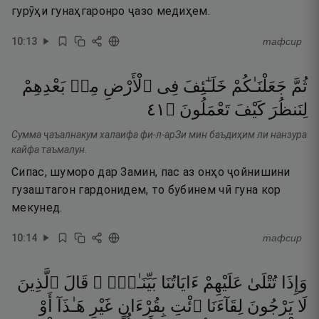
гурӯҳи гунаҳгаронро ҷазо медиҳем.
10
:
13
тафсир
ثُمَّ
جَعَلْنَـٰكُمْ
خَلَـٰٓئِفَ
فِى
ٱلْأَرْضِ
مِنۢ
بَعْدِهِمْ
١٤
۝
تَعْمَلُونَ
كَيْفَ
لِنَنظُرَ
Сумма ҷаъалнакум халаифа фи-л-арЗи мин баъдиҳим ли нанзура
кайфа таъмалун.
Сипас, шуморо дар Замин, пас аз онҳо ҷойнишини
гузаштагон гардонидем, то бубинем чӣ гуна кор
мекунед.
10
:
14
тафсир
وَإِذَا
تُتْلَىٰ
عَلَيْهِمْ
ءَايَاتُنَا
بَيِّنَـٰتٍۢ ۙ
قَالَ
ٱلَّذِينَ
لَا
يَرْجُونَ
لِقَآءَنَا
ٱئْتِ
بِقُرْءَانٍ
غَيْرِ
هَـٰذَآ
أَوْ