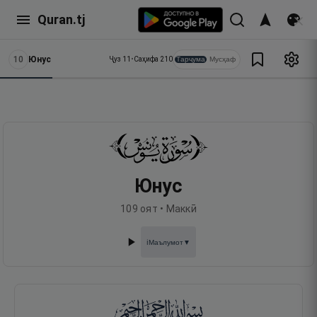
Quran.tj
10
Юнус
Тарҷума
Мусҳаф
Ҷуз
11
•
Саҳифа
210
Юнус
109
оят •
Маккӣ
Маълумот
▼
ℹ️