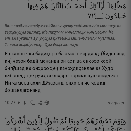
مُظْلِمًا ۚ
أُو۟لَـٰٓئِكَ
أَصْحَـٰبُ
ٱلنَّارِ ۖ
هُمْ
فِيهَا
٢٧
۝
خَـٰلِدُونَ
Ва-л лазӣна касабу-с-саййиати ҷазау саййиатин би мислиҳа ва
тарҳақуҳум зиллаҳ. Ма лаҳум-м миналлоҳи мин ъасим. Ка
аннама уғшият вуҷуҳуҳум қитаъа-м мина-л-лайли музлима.
Улаика асҳабу-н-нар. Ҳум фӣҳа халидун.
Ва касоне ки бадиҳоро ба амал оварданд, (бидонанд,
ки) ҷазои бадӣ монанди он аст ва онҳоро хорӣ
бипӯшад ва онҳоро ҳеҷ паноҳдиҳандае аз Худо
набошад, гӯё рӯйҳои онҳоро торикӣ пӯшонида аст.
Ин ҷамоъа аҳли Дӯзаханд, онҳо он ҷо ҷовид
бошандагонанд.
10
:
27
тафсир
وَيَوْمَ
نَحْشُرُهُمْ
جَمِيعًۭا
ثُمَّ
نَقُولُ
لِلَّذِينَ
أَشْرَكُوا۟
مَكَانَكُمْ
أَنتُمْ
وَشُرَكَآؤُكُمْ ۚ
فَزَيَّلْنَا
بَيْنَهُمْ ۖ
وَقَالَ