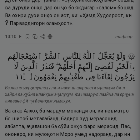
ва дуруди онҳо дар он ҷо бо якдигар «салом» бошад.
Ва охири дуои онҳо он аст, ки: «Ҳамд Худоерост, ки
Ӯ Парвардигори оламҳост».
10
:
10
тафсир
۞ وَلَوْ
يُعَجِّلُ
ٱللَّهُ
لِلنَّاسِ
ٱلشَّرَّ
ٱسْتِعْجَالَهُم
بِٱلْخَيْرِ
لَقُضِىَ
إِلَيْهِمْ
أَجَلُهُمْ ۖ
فَنَذَرُ
ٱلَّذِينَ
لَا
١١
۝
يَعْمَهُونَ
طُغْيَـٰنِهِمْ
فِى
لِقَآءَنَا
يَرْجُونَ
Ва лав юъаҷҷилуллоҳу ли-н-наси-ш-шаррастиъҷалаҳум би-л
хайри ла қуЗия илайҳим аҷалуҳум. Фа назару-л лазӣна ла ярҷуна
лиқаана фӣ туғйаниҳим яъмаҳун.
Ва агар Аллоҳ ба мардум монанди он, ки неъматро
бо шитоб металабанд, бадиро зуд мерасонид,
албатта, аҷалашон ба сӯйи онҳо фаро мерасид. Пас,
ононеро, ки мулоқоти Моро умед надоранд, дар ин