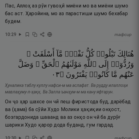
Пас, Аллоҳ аз рӯи гувоҳӣ миёни мо ва миёни шумо
бас аст. Ҳаройина, мо аз парастиши шумо бехабар
будем.
10
:
29
тафсир
هُنَالِكَ
تَبْلُوا۟
كُلُّ
نَفْسٍۢ
مَّآ
أَسْلَفَتْ ۚ
وَرُدُّوٓا۟
إِلَى
ٱللَّهِ
مَوْلَىٰهُمُ
ٱلْحَقِّ ۖ
وَضَلَّ
٣٠
۝
يَفْتَرُونَ
كَانُوا۟
مَّا
عَنْهُم
Ҳуналика таблу куллу нафси-м ма аслафат. Ва рудду илаллоҳи
мавлаҳуму-л-ҳаққ. Ва Залла ъанҳум-м ма кану яфтарун.
Он ҷо ҳар шахсе он чӣ пеш фиристода буд, дарёбад
ва (ҳама) ба сӯйи Худо Молики ҳақиқии онҳост,
бозгардонида шаванд ва аз онҳо он чӣ ба дурӯғ
шарики Худо қарор дода буданд, гум гардад.
10
:
30
тафсир