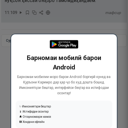
нуқсон ҳиссаи онҳоро тамомдиҳандаем.
11
:
109
тафсир
Сураи пурра
Идома додан
Барномаи мобилӣ барои
Android
Барномаи мобилии моро барои Android боргирӣ кунед ва
Қуръони Каримро дар ҳар ҷо бо худ дошта бошед.
Имкониятҳои бештар, интерфейси беҳтар ва истифодаи
осонтар!
✨ Имкониятҳои бештар
📱 Истифодаи осонтар
🔔 Огоҳиномаҳои намоз
💾 Хондани офлайн