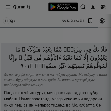
Quran.tj
11
Ҳуд
Ҷуз
12
•
Саҳифа
234
فَلَا
تَكُ
فِى
مِرْيَةٍۢ
مِّمَّا
يَعْبُدُ
هَـٰٓؤُلَآءِ ۚ
مَا
يَعْبُدُونَ
إِلَّا
كَمَا
يَعْبُدُ
ءَابَآؤُهُم
مِّن
قَبْلُ ۚ
وَإِنَّا
١٠٩
۝
مَنقُوصٍۢ
غَيْرَ
نَصِيبَهُمْ
لَمُوَفُّوهُمْ
Фа ла таку фӣ миряти-м мим ма яъбуду ҳаулаъ. Ма яъбудуна илла
кама яъбуду обауҳум-м мин қабл. Ва инна ла муваффуҳум
насӣбаҳум ғайра манқус.
Пас, аз он чӣ ин гуруҳ мепарастиданд, дар шубҳа
мабош. Намепарастанд, магар чуноне ки падарони
онҳо пеш аз ин мепарастиданд ва Мо, албатта, бе