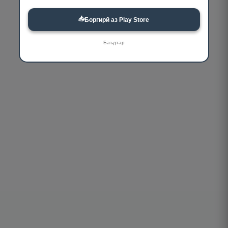
📥
Боргирӣ аз Play Store
Баъдтар