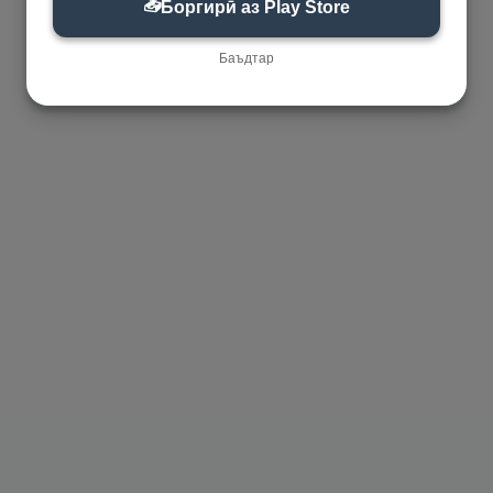
📥
Боргирӣ аз Play Store
Баъдтар