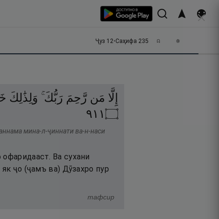
Ҷуз
12
•
Саҳифа
235
إِلَّا
مَن
رَّحِمَ
رَبُّكَ ۚ
وَلِذَٰلِكَ
خ ۗ
١١٩
۝
ҳаннама мина-л-ҷиннати ва-н-наси
 офаридааст. Ва сухани
 як ҷо (ҷамъ ва) Дӯзахро пур
тафсир