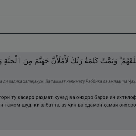
َلَقَهُمْ
وَتَمَّتْ
كَلِمَةُ
رَبِّكَ
لَأَمْلَأَنَّ
جَهَنَّمَ
مِنَ
ٱلْجِنَّةِ
و
Ва ли залика халақаҳум. Ва таммат калимату Раббика ла амлаанна Ҷа
ори ту касеро раҳмат кунад ва онҳоро барои ин ихтилоф
н тамом шуд, ки албатта, аз ҷин ва одамон ҳамаи онҳоро