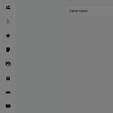
Пайғамбарон
Сураи пурра
Дуоҳо
Асмоул Ҳусно
Фарзи айн
Галерея
Махзани Маърифат
Барномаи мобилӣ
Пахшҳои зинда