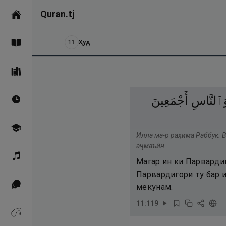
Quran.tj
Асосӣ
11
Ҳуд
Қуръон
Саҳеҳи Бухорӣ
َٱلنَّاسِ
أَجْمَعِينَ
Вақтҳои намоз
Омӯзиш
Илла ма-р раҳима Раббук. 
аҷмаъӣн.
Қироат
Магар ин ки Парвардиг
Парвардигори ту бар и
Иқтибосҳо аз Қуръон
мекунам.
11
:
119
Зикрҳо