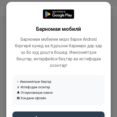
Идома додан
Барномаи мобилӣ
Барномаи мобилии моро барои Android
боргирӣ кунед ва Қуръони Каримро дар ҳар
ҷо бо худ дошта бошед. Имкониятҳои
бештар, интерфейси беҳтар ва истифодаи
осонтар!
✨ Имкониятҳои бештар
📱 Истифодаи осонтар
🔔 Огоҳиномаҳои намоз
💾 Хондани офлайн