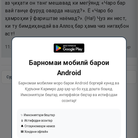
аз ҷиҳати он танг мешавад ки мегӯянд: «Чаро бар
вай ганҷе фуруд оварда нашуд?». Ё «Чаро бо
ҳамроҳии ӯ фариштае наёмад?». (На!) Ҷуз ин нест,
ки ту бимдиҳандаӣ ва Аллоҳ бар ҳама чиз нигаҳбон
аст!
11
:
12
тафсир
Барномаи мобилӣ барои
Android
Сураи пурра
Идома додан
Барномаи мобилии моро барои Android боргирӣ кунед ва
Қуръони Каримро дар ҳар ҷо бо худ дошта бошед.
Имкониятҳои бештар, интерфейси беҳтар ва истифодаи
осонтар!
✨ Имкониятҳои бештар
📱 Истифодаи осонтар
🔔 Огоҳиномаҳои намоз
💾 Хондани офлайн