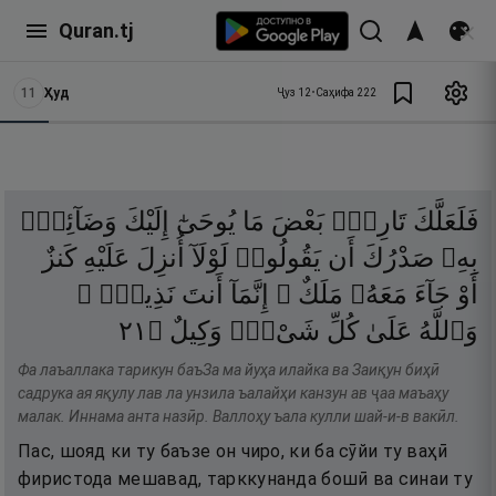
Quran.tj
11
Ҳуд
Ҷуз
12
•
Саҳифа
222
فَلَعَلَّكَ
تَارِكٌۢ
بَعْضَ
مَا
يُوحَىٰٓ
إِلَيْكَ
وَضَآئِقٌۢ
بِهِۦ
صَدْرُكَ
أَن
يَقُولُوا۟
لَوْلَآ
أُنزِلَ
عَلَيْهِ
كَنزٌ
أَوْ
جَآءَ
مَعَهُۥ
مَلَكٌ ۚ
إِنَّمَآ
أَنتَ
نَذِيرٌۭ ۚ
١٢
۝
وَكِيلٌ
شَىْءٍۢ
كُلِّ
عَلَىٰ
وَٱللَّهُ
Фа лаъаллака тарикун баъЗа ма йуҳа илайка ва Заиқун биҳӣ
садрука ая яқулу лав ла унзила ъалайҳи канзун ав ҷаа маъаҳу
малак. Иннама анта назӣр. Валлоҳу ъала кулли шай-и-в вакӣл.
Пас, шояд ки ту баъзе он чиро, ки ба сӯйи ту ваҳӣ
фиристода мешавад, тарккунанда бошӣ ва синаи ту