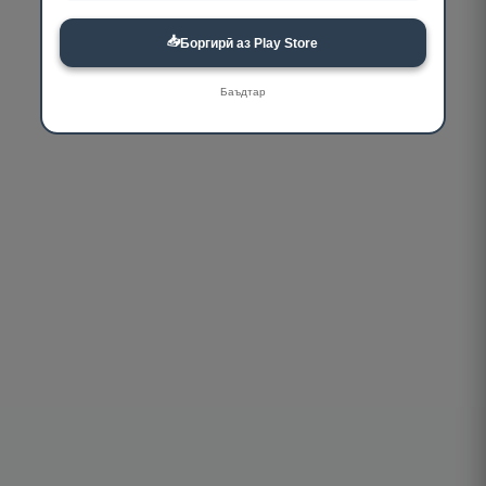
📥
Боргирӣ аз Play Store
Баъдтар