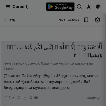
Quran.tj
11
Ҳуд
Ҷуз
11
•
Саҳифа
221
أَلَّا
تَعْبُدُوٓا۟
إِلَّا
ٱللَّهَ ۚ
إِنَّنِى
لَكُم
مِّنْهُ
نَذِيرٌۭ
٢
۝
وَبَشِيرٌۭ
Алла таъбуду иллаллоҳ. Иннанӣ лакумм минҳу назӣру-в ва
башӣр.
(То ин ки Пайғамбар гӯяд:) «Ибодат накунед, магар
Аллоҳро! Ҳаройина, ман шуморо аз ҷониби Вай
бимдиҳанда ва муждарасонандаам.
11
:
2
тафсир