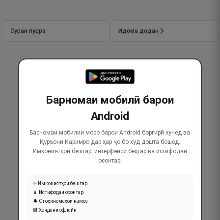
Сураи пурра
Идома додан
Барномаи мобилӣ барои
Android
Барномаи мобилии моро барои Android боргирӣ кунед ва
Қуръони Каримро дар ҳар ҷо бо худ дошта бошед.
Имкониятҳои бештар, интерфейси беҳтар ва истифодаи
осонтар!
✨ Имкониятҳои бештар
📱 Истифодаи осонтар
🔔 Огоҳиномаҳои намоз
💾 Хондани офлайн