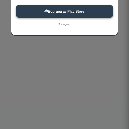
📥
Боргирӣ аз Play Store
Баъдтар