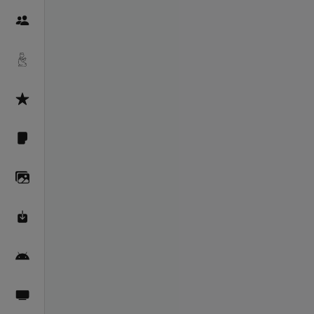
Пайғамбарон
Дуоҳо
Асмоул Ҳусно
Фарзи айн
Галерея
Махзани Маърифат
Барномаи мобилӣ
Пахшҳои зинда