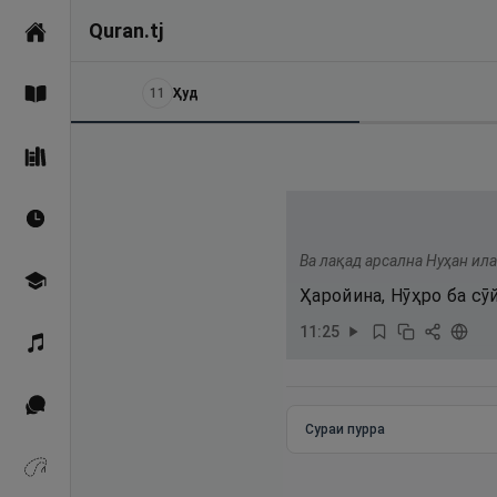
Quran.tj
Асосӣ
11
Ҳуд
Қуръон
Саҳеҳи Бухорӣ
Вақтҳои намоз
Ва лақад арсална Нуҳан ил
Омӯзиш
Ҳаройина, Нӯҳро ба с
11
:
25
Қироат
Иқтибосҳо аз Қуръон
Сураи пурра
Зикрҳо