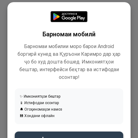
Барномаи мобилӣ
Барномаи мобилии моро барои Android
боргирӣ кунед ва Қуръони Каримро дар ҳар
ҷо бо худ дошта бошед. Имкониятҳои
бештар, интерфейси беҳтар ва истифодаи
осонтар!
✨ Имкониятҳои бештар
📱 Истифодаи осонтар
🔔 Огоҳиномаҳои намоз
💾 Хондани офлайн