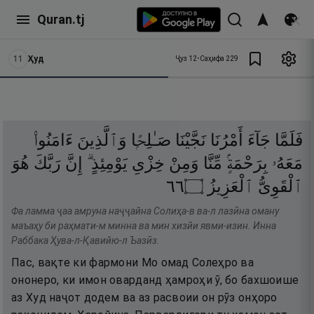
Quran.tj
11
Ҳуд
Ҷуз
12
•
Саҳифа
229
فَلَمَّا
جَآءَ
أَمْرُنَا
نَجَّيْنَا
صَـٰلِحًۭا
وَٱلَّذِينَ
ءَامَنُوا۟
مَعَهُۥ
بِرَحْمَةٍۢ
مِّنَّا
وَمِنْ
خِزْىِ
يَوْمِئِذٍ ۗ
إِنَّ
رَبَّكَ
هُوَ
٦٦
۝
ٱلْعَزِيزُ
ٱلْقَوِىُّ
Фа ламма ҷаа амруна наҷҷайна Солиҳа-в ва-л лазӣна оману
маъаҳу би раҳмати-м минна ва мин хизйи явми-изин. Инна
Раббака Ҳува-л-Қавийю-л Ъазӣз.
Пас, вақте ки фармони Мо омад Солеҳро ва
ононеро, ки имон оварданд ҳамроҳи ӯ, бо бахшоише
аз Худ наҷот додем ва аз расвоии он рӯз онҳоро