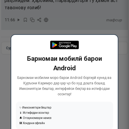
раҳонидем. Ҳаройина, Парвардигори ту ҳамон аст
тавонову ғолиб!
11
:
66
тафсир
Сураи пурра
Идома додан
Барномаи мобилӣ барои
Android
Барномаи мобилии моро барои Android боргирӣ кунед ва
Қуръони Каримро дар ҳар ҷо бо худ дошта бошед.
Имкониятҳои бештар, интерфейси беҳтар ва истифодаи
осонтар!
✨ Имкониятҳои бештар
📱 Истифодаи осонтар
🔔 Огоҳиномаҳои намоз
💾 Хондани офлайн