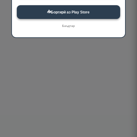
📥
Боргирӣ аз Play Store
Баъдтар