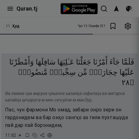
Quran.tj
11
Ҳуд
Ҷуз
12
•
Саҳифа
231
فَلَمَّا
جَآءَ
أَمْرُنَا
جَعَلْنَا
عَـٰلِيَهَا
سَافِلَهَا
وَأَمْطَرْنَا
عَلَيْهَا
حِجَارَةًۭ
مِّن
سِجِّيلٍۢ
مَّنضُودٍۢ
٨٢
۝
Фа ламма ҷаа амруна ҷаъална ъалияҳа сафилаҳа ва амтарна
ъалайҳа ҳиҷарата-м мин сиҷҷӣли-м манЗуд.
Пас, чун фармони Мо омад, забари онро зери он
гардонидем ва бар онҳо сангҳо аз гили пухташуда
пай дар пай боронидем,
11
:
82