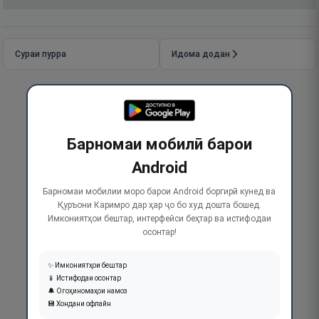
Сураи пурра
Идома додан
Барномаи мобилӣ барои
Android
Барномаи мобилии моро барои Android боргирӣ кунед ва
Қуръони Каримро дар ҳар ҷо бо худ дошта бошед.
Имкониятҳои бештар, интерфейси беҳтар ва истифодаи
осонтар!
✨ Имкониятҳои бештар
📱 Истифодаи осонтар
🔔 Огоҳиномаҳои намоз
💾 Хондани офлайн