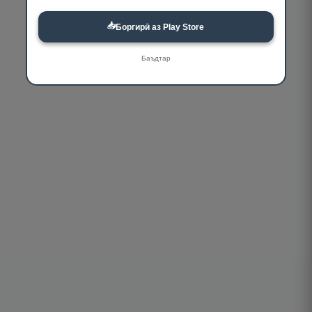
📥
Боргирӣ аз Play Store
Баъдтар