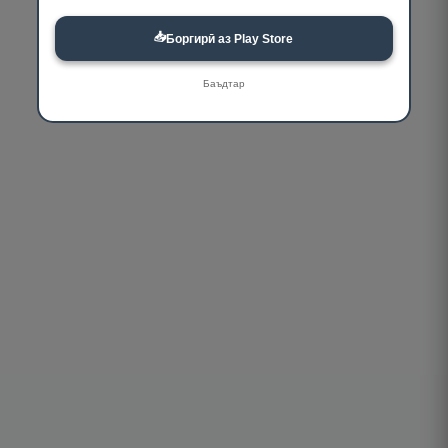
📥
Боргирӣ аз Play Store
Баъдтар