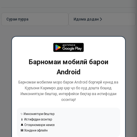
Сураи пурра
Идома додан
Барномаи мобилӣ барои
Android
Барномаи мобилии моро барои Android боргирӣ кунед ва
Қуръони Каримро дар ҳар ҷо бо худ дошта бошед.
Имкониятҳои бештар, интерфейси беҳтар ва истифодаи
осонтар!
✨ Имкониятҳои бештар
📱 Истифодаи осонтар
🔔 Огоҳиномаҳои намоз
💾 Хондани офлайн