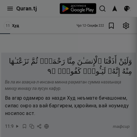
Quran.tj
11
Ҳуд
Ҷуз
12
•
Саҳифа
222
وَلَئِنْ
أَذَقْنَا
ٱلْإِنسَـٰنَ
مِنَّا
رَحْمَةًۭ
ثُمَّ
نَزَعْنَـٰهَا
٩
۝
كَفُورٌۭ
لَيَـُٔوسٌۭ
إِنَّهُۥ
مِنْهُ
Ва ла ин азақна-л-инсана минна раҳматан сумма назаънаҳа
минҳу иннаҳу ла яусун кафур.
Ва агар одамиро аз назди Худ неъмате бичашонем,
сипас онро аз вай баргирем, ҳаройина, вай ноумеду
носипос аст.
11
:
9
тафсир