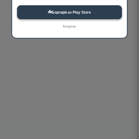
📥
Боргирӣ аз Play Store
Баъдтар