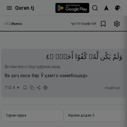
Quran.tj
112
Ихлос
Ҷуз
30
•
Саҳифа
604
٤
۝
أَحَدٌۢ
كُفُوًا
لَّهُۥ
يَكُن
وَلَمْ
Ва лам яку-л лаҳу куфуван аҳад.
Ва ҳеҷ касе бар Ӯ ҳамто намебошад».
112
:
4
тафсир
Сураи пурра
Идома додан