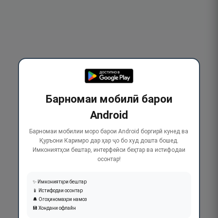
Барномаи мобилӣ барои
Android
Барномаи мобилии моро барои Android боргирӣ кунед ва
Қуръони Каримро дар ҳар ҷо бо худ дошта бошед.
Имкониятҳои бештар, интерфейси беҳтар ва истифодаи
осонтар!
✨ Имкониятҳои бештар
📱 Истифодаи осонтар
🔔 Огоҳиномаҳои намоз
💾 Хондани офлайн