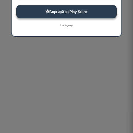
📥
Боргирӣ аз Play Store
Баъдтар