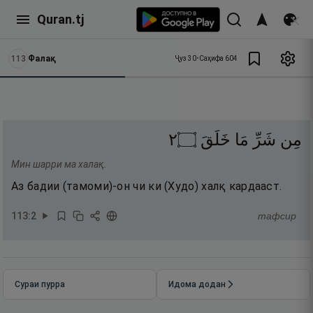
Quran.tj
113
Фалақ
Ҷуз
30
•
Саҳифа
604
٢
۝
خَلَقَ
مَا
شَرِّ
مِن
Мин шарри ма халақ.
Аз бадии (тамоми)-он чи ки (Худо) халқ кардааст.
113
:
2
тафсир
Сураи пурра
Идома додан