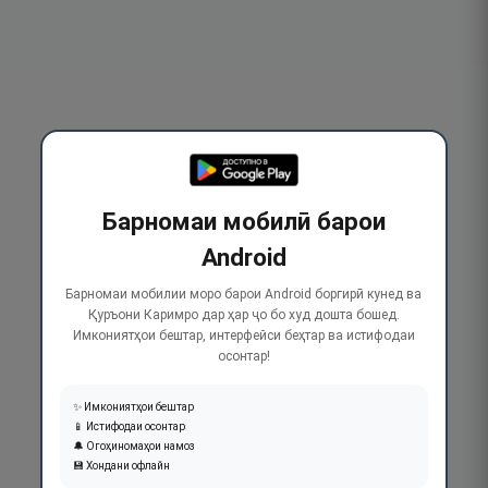
Барномаи мобилӣ барои
Android
Барномаи мобилии моро барои Android боргирӣ кунед ва
Қуръони Каримро дар ҳар ҷо бо худ дошта бошед.
Имкониятҳои бештар, интерфейси беҳтар ва истифодаи
осонтар!
✨ Имкониятҳои бештар
📱 Истифодаи осонтар
🔔 Огоҳиномаҳои намоз
💾 Хондани офлайн