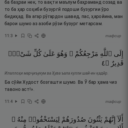
ба баҳраи нек, то вақти маълум баҳраманд созад ва
то ба ҳар соҳиби бузургӣ подоши бузургии ӯро
бидиҳад. Ва агар рӯгардон шавед, пас, ҳаройина, ман
барои шумо аз азоби рӯзи бузург метарсам.
11
:
3
тафсир
إِلَى
ٱللَّهِ
مَرْجِعُكُمْ ۖ
وَهُوَ
عَلَىٰ
كُلِّ
شَىْءٍۢ
٤
۝
قَدِيرٌ
Илаллоҳи марҷиъукум ва Ҳува ъала кулли шай-ин қадӣр.
Ба сӯйи Худост бозгашти шумо. Ва Ӯ бар ҳама чиз
тавоно аст!».
11
:
4
тафсир
أَلَآ
إِنَّهُمْ
يَثْنُونَ
صُدُورَهُمْ
لِيَسْتَخْفُوا۟
مِنْهُ ۚ