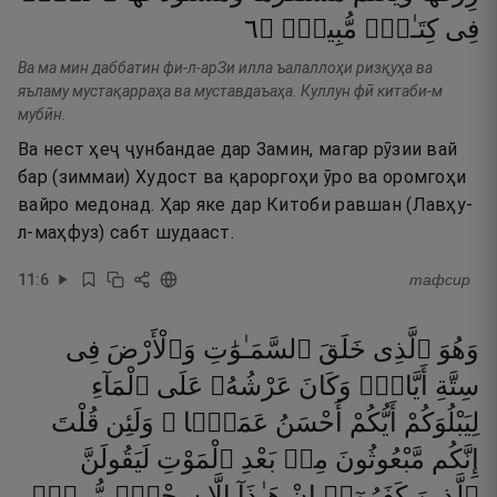
٦
۝
مُّبِينٍۢ
كِتَـٰبٍۢ
فِى
Ва ма мин даббатин фи-л-арЗи илла ъалаллоҳи ризқуҳа ва
яъламу мустақарраҳа ва муставдаъаҳа. Куллун фӣ китаби-м
мубӣн.
Ва нест ҳеҷ ҷунбандае дар Замин, магар рӯзии вай
бар (зиммаи) Худост ва қароргоҳи ӯро ва оромгоҳи
вайро медонад. Ҳар яке дар Китоби равшан (Лавҳу-
л-маҳфуз) сабт шудааст.
11
:
6
тафсир
وَهُوَ
ٱلَّذِى
خَلَقَ
ٱلسَّمَـٰوَٰتِ
وَٱلْأَرْضَ
فِى
سِتَّةِ
أَيَّامٍۢ
وَكَانَ
عَرْشُهُۥ
عَلَى
ٱلْمَآءِ
لِيَبْلُوَكُمْ
أَيُّكُمْ
أَحْسَنُ
عَمَلًۭا ۗ
وَلَئِن
قُلْتَ
إِنَّكُم
مَّبْعُوثُونَ
مِنۢ
بَعْدِ
ٱلْمَوْتِ
لَيَقُولَنَّ
ٱلَّذِينَ
كَفَرُوٓا۟
إِنْ
هَـٰذَآ
إِلَّا
سِحْرٌۭ
مُّبِينٌۭ