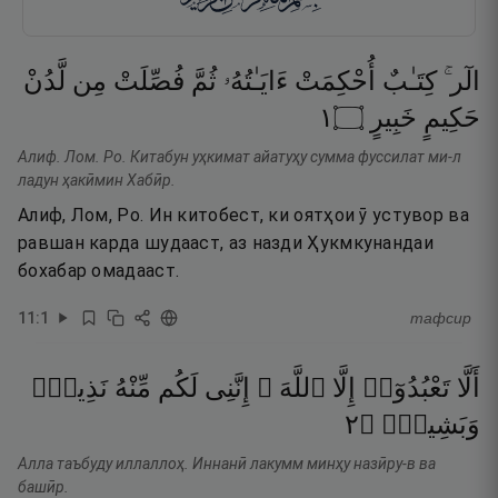
الٓر ۚ
كِتَـٰبٌ
أُحْكِمَتْ
ءَايَـٰتُهُۥ
ثُمَّ
فُصِّلَتْ
مِن
لَّدُنْ
١
۝
خَبِيرٍ
حَكِيمٍ
Алиф. Лом. Ро. Китабун уҳкимат айатуҳу сумма фуссилат ми-л
ладун ҳакӣмин Хабӣр.
Алиф, Лом, Ро. Ин китобест, ки оятҳои ӯ устувор ва
равшан карда шудааст, аз назди Ҳукмкунандаи
бохабар омадааст.
11
:
1
тафсир
أَلَّا
تَعْبُدُوٓا۟
إِلَّا
ٱللَّهَ ۚ
إِنَّنِى
لَكُم
مِّنْهُ
نَذِيرٌۭ
٢
۝
وَبَشِيرٌۭ
Алла таъбуду иллаллоҳ. Иннанӣ лакумм минҳу назӣру-в ва
башӣр.