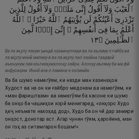
ٱلْغَيْبَ
وَلَآ
أَقُولُ
إِنِّى
مَلَكٌۭ
وَلَآ
أَقُولُ
لِلَّذِينَ
تَزْدَرِىٓ
أَعْيُنُكُمْ
لَن
يُؤْتِيَهُمُ
ٱللَّهُ
خَيْرًا ۖ
ٱللَّهُ
أَعْلَمُ
بِمَا
فِىٓ
أَنفُسِهِمْ ۖ
إِنِّىٓ
إِذًۭا
لَّمِنَ
٣١
۝
ٱلظَّـٰلِمِينَ
Ва ла ақулу лакум ъиндӣ хазаинуллаҳи ва ла аъламу-л ғайба ва
ла ақулу иннӣ малаку-в ва ла ақулу лил лазӣна таздарӣ
аъюнукум лая-юътияҳумуллоҳу хайра. Аллоҳу аъламу би ма фӣ
анфусиҳим. Иннӣ иза-л ламина-з-золимӣн.
Ва ба шумо намегӯям, ки назди ман хазинаҳои
Худост ва на он ки ғайбро медонам ва намегӯям, ки
«ман фариштаам» ва намегӯям ба касоне ки шумо
ба онҳо ба чашмҳои хорӣ менигаред, «онҳоро Худо
ҳеҷ неъмате нахоҳад дод», Худо ба он чӣ дар замири
онҳост, донотар аст. Агар чунин гӯям, ҳаройина, ман
он гоҳ аз ситамгарон бошам!».