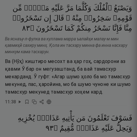
وَيَصْنَعُ
ٱلْفُلْكَ
وَكُلَّمَا
مَرَّ
عَلَيْهِ
مَلَأٌۭ
مِّن
قَوْمِهِۦ
سَخِرُوا۟
مِنْهُ ۚ
قَالَ
إِن
تَسْخَرُوا۟
٣٨
۝
تَسْخَرُونَ
كَمَا
مِنكُمْ
نَسْخَرُ
فَإِنَّا
مِنَّا
Ва яснаъу-л-фулка ва куллама марра ъалайҳи малау-м мин
қавмиҳӣ сахиру минҳ. Қола ин тасхару минна фа инна насхару
минкум кама тасхарун.
Ва (Нӯҳ) киштиро месохт ва ҳар гоҳ, сардорони аз
қавми Ӯ бар он мегузаштанд, ба вай тамасхур
мекарданд. Ӯ гуфт: «Агар шумо ҳоло ба мо тамасхур
мекунед, пас, ҳаройина, мо ба шумо чуноне ки шумо
тамасхур мекунед тамасхур хоҳем кард.
11
:
38
فَسَوْفَ
تَعْلَمُونَ
مَن
يَأْتِيهِ
عَذَابٌۭ
يُخْزِيهِ
٣٩
۝
مُّقِيمٌ
عَذَابٌۭ
عَلَيْهِ
وَيَحِلُّ