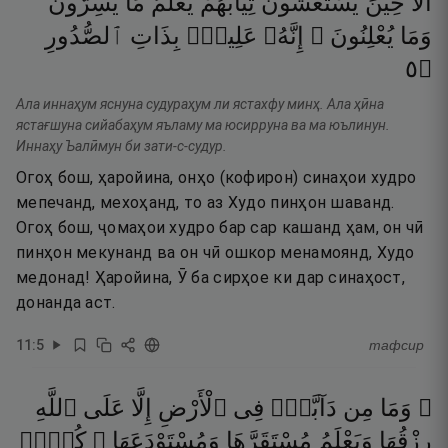
أَلَا
حِينَ
يَسْتَغْشُونَ
ثِيَابَهُمْ
يَعْلَمُ
مَا
يُسِرُّونَ
وَمَا
يُعْلِنُونَ ۚ
إِنَّهُۥ
عَلِيمٌۢ
بِذَاتِ
ٱلصُّدُورِ
٥
۝
Ала иннаҳум яснуна судураҳум ли ястахфу минҳ. Ала ҳӣна
ястағшуна сийабаҳум яъламу ма юсирруна ва ма юълинун.
Иннаҳу Ъалӣмун би зати-с-судур.
Огоҳ бош, ҳаройина, онҳо (кофирон) синаҳои худро
мепечанд, мехоҳанд, то аз Худо пинҳон шаванд.
Огоҳ бош, ҷомаҳои худро бар сар кашанд ҳам, он чӣ
пинҳон мекунанд ва он чӣ ошкор менамоянд, Худо
медонад! Ҳаройина, Ӯ ба сирҳое ки дар синаҳост,
донанда аст.
11
:
5
тафсир
۞ وَمَا
مِن
دَآبَّةٍۢ
فِى
ٱلْأَرْضِ
إِلَّا
عَلَى
ٱللَّهِ
رِزْقُهَا
وَيَعْلَمُ
مُسْتَقَرَّهَا
وَمُسْتَوْدَعَهَا ۚ
كُلٌّۭ