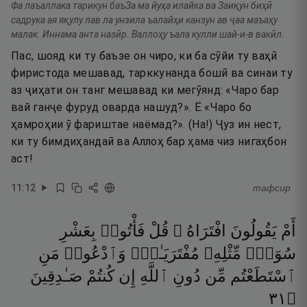
Фа лаъаллака тарикун баъЗа ма йуҳа илайка ва Заиқун биҳӣ
садрука ая яқулу лав ла унзила ъалайҳи канзун ав ҷаа маъаҳу
малак. Иннама анта назӣр. Валлоҳу ъала кулли шай-и-в вакӣл.
Пас, шояд ки ту баъзе он чиро, ки ба сӯйи ту ваҳӣ
фиристода мешавад, тарккунанда бошӣ ва синаи ту
аз ҷиҳати он танг мешавад ки мегӯянд: «Чаро бар
вай ганҷе фуруд оварда нашуд?». Ё «Чаро бо
ҳамроҳии ӯ фариштае наёмад?». (На!) Ҷуз ин нест,
ки ту бимдиҳандаӣ ва Аллоҳ бар ҳама чиз нигаҳбон
аст!
11
:
12
тафсир
أَمْ
يَقُولُونَ
افْتَرَاهُ ۖ
قُلْ
فَأْتُوا۟
بِعَشْرِ
سُوَرٍۢ
مِّثْلِهِۦ
مُفْتَرَيَـٰتٍۢ
وَٱدْعُوا۟
مَنِ
ٱسْتَطَعْتُم
مِّن
دُونِ
ٱللَّهِ
إِن
كُنتُمْ
صَـٰدِقِينَ
١٣
۝