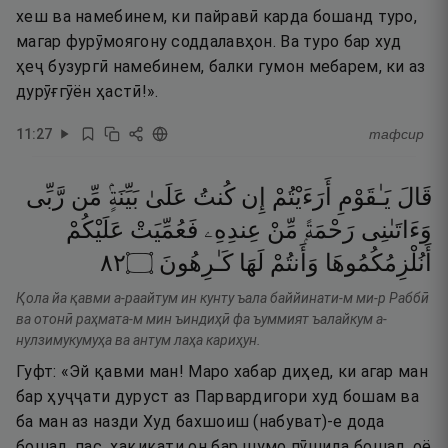
хеш ва намебинем, ки пайравӣ карда бошанд туро,
магар фурӯмоягону соддалавҳон. Ва туро бар худ
ҳеҷ бузургӣ намебинем, балки гумон мебарем, ки аз
дурӯғгӯён ҳастӣ!».
11
:
27
тафсир
قَالَ
يَـٰقَوْمِ
أَرَءَيْتُمْ
إِن
كُنتُ
عَلَىٰ
بَيِّنَةٍۢ
مِّن
رَّبِّى
وَءَاتَىٰنِى
رَحْمَةًۭ
مِّنْ
عِندِهِۦ
فَعُمِّيَتْ
عَلَيْكُمْ
٢٨
۝
كَـٰرِهُونَ
لَهَا
وَأَنتُمْ
أَنُلْزِمُكُمُوهَا
Қола йа қавми а-раайтум ин кунту ъала баййинати-м ми-р Раббӣ
ва отонӣ раҳмата-м мин ъиндиҳӣ фа ъуммият ъалайкум а-
нулзимукумуҳа ва антум лаҳа кариҳун.
Гуфт: «Эй қавми ман! Маро хабар диҳед, ки агар ман
бар ҳуҷҷати дуруст аз Парвардигори худ бошам ва
ба ман аз назди Худ бахшоиш (набуват)-е дода
бошад, пас, ҳақиқати он бар шумо пӯшида бошад, оё