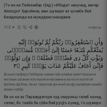
(То ин ки Пайғамбар гӯяд:) «Ибодат накунед, магар
Аллоҳро! Ҳаройина, ман шуморо аз ҷониби Вай
бимдиҳанда ва муждарасонандаам.
11
:
2
тафсир
وَأَنِ
ٱسْتَغْفِرُوا۟
رَبَّكُمْ
ثُمَّ
تُوبُوٓا۟
إِلَيْهِ
يُمَتِّعْكُم
مَّتَـٰعًا
حَسَنًا
إِلَىٰٓ
أَجَلٍۢ
مُّسَمًّۭى
وَيُؤْتِ
كُلَّ
ذِى
فَضْلٍۢ
فَضْلَهُۥ ۖ
وَإِن
تَوَلَّوْا۟
٣
۝
كَبِيرٍ
يَوْمٍۢ
عَذَابَ
عَلَيْكُمْ
أَخَافُ
فَإِنِّىٓ
Ва анистағфиру Раббакум сумма тубу илайҳи юматтиъкум-м
матаъан ҳасанан ила аҷали-м мусамма-в ва юъти кулла зӣ
фаЗлин фаЗлаҳ. Ва ин таваллав фа иннӣ ахофу ъалайкум ъазаба
явмин кабӣр.
Ва он ки аз Парвардигори худ омурзиш талаб кунед,
сипас, бо тавба ба сӯйи Вай руҷӯъ кунед, то шуморо