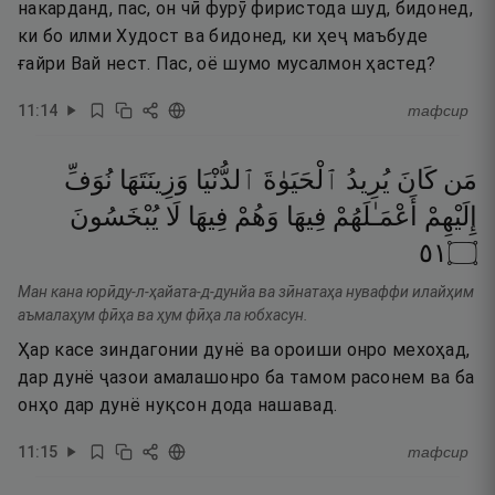
накарданд, пас, он чӣ фурӯ фиристода шуд, бидонед,
ки бо илми Худост ва бидонед, ки ҳеҷ маъбуде
ғайри Вай нест. Пас, оё шумо мусалмон ҳастед?
11
:
14
тафсир
مَن
كَانَ
يُرِيدُ
ٱلْحَيَوٰةَ
ٱلدُّنْيَا
وَزِينَتَهَا
نُوَفِّ
إِلَيْهِمْ
أَعْمَـٰلَهُمْ
فِيهَا
وَهُمْ
فِيهَا
لَا
يُبْخَسُونَ
١٥
۝
Ман кана юрӣду-л-ҳайата-д-дунйа ва зӣнатаҳа нуваффи илайҳим
аъмалаҳум фӣҳа ва ҳум фӣҳа ла юбхасун.
Ҳар касе зиндагонии дунё ва ороиши онро мехоҳад,
дар дунё ҷазои амалашонро ба тамом расонем ва ба
онҳо дар дунё нуқсон дода нашавад.
11
:
15
тафсир