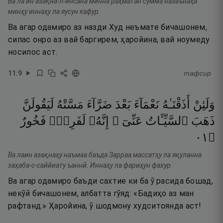
Ва ла ин азақна-л-инсана минна раҳматан сумма назаънаҳа
минҳу иннаҳу ла яусун кафур.
Ва агар одамиро аз назди Худ неъмате бичашонем,
сипас онро аз вай баргирем, ҳаройина, вай ноумеду
носипос аст.
11
:
9
тафсир
وَلَئِنْ
أَذَقْنَـٰهُ
نَعْمَآءَ
بَعْدَ
ضَرَّآءَ
مَسَّتْهُ
لَيَقُولَنَّ
ذَهَبَ
ٱلسَّيِّـَٔاتُ
عَنِّىٓ ۚ
إِنَّهُۥ
لَفَرِحٌۭ
فَخُورٌ
١٠
۝
Ва лаин азақнаҳу наъмаа баъда Зарраа массатҳу ла яқуланна
заҳаба-с-саййиату ъаннӣ. Иннаҳу ла фариҳун фахур.
Ва агар одамиро баъди сахтие ки ба ӯ расида бошад,
некӯӣ бичашонем, албатта гӯяд: «Бадиҳо аз ман
рафтанд.» Ҳаройина, ӯ шодмону худситоянда аст!