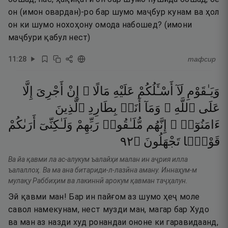
он (имон овардан)-ро бар шумо маҷбур кунам ва ҳол
он ки шумо нохоҳону омода набошед? (имони
маҷбури қабул нест)
11
:
28
тафсир
وَيَـٰقَوْمِ
لَآ
أَسْـَٔلُكُمْ
عَلَيْهِ
مَالًا ۖ
إِنْ
أَجْرِىَ
إِلَّا
عَلَى
ٱللَّهِ ۚ
وَمَآ
أَنَا۠
بِطَارِدِ
ٱلَّذِينَ
ءَامَنُوٓا۟ ۚ
إِنَّهُم
مُّلَـٰقُوا۟
رَبِّهِمْ
وَلَـٰكِنِّىٓ
أَرَىٰكُمْ
٢٩
۝
تَجْهَلُونَ
قَوْمًۭا
Ва йа қавми ла ас-алукум ъалайҳи малан ин аҷрия илла
ъалаллоҳ. Ва ма ана битариди-л-лазӣна аману. Иннаҳум-м
мулақу Раббиҳим ва лакиннӣ арокум қавман таҷҳалун.
Эй қавми ман! Бар ин пайғом аз шумо ҳеҷ моле
савол намекунам, нест музди ман, магар бар Худо
ва ман аз назди худ ронандаи ононе ки гаравидаанд,