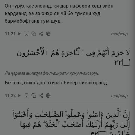
Он гурӯҳ касонеанд, ки дар нафсҳои хеш зиён
кардаанд ва аз онҳо он чӣ бо гумони худ
бармебофтанд гум шуд.
11
:
21
тафсир
لَا
جَرَمَ
أَنَّهُمْ
فِى
ٱلْـَٔاخِرَةِ
هُمُ
ٱلْأَخْسَرُونَ
٢٢
۝
Ла ҷарама аннаҳум фи-л-ахирати ҳуму-л-ахсарун.
Бе шак, онҳо дар охират бисёр зиёнкоранд.
11
:
22
тафсир
إِنَّ
ٱلَّذِينَ
ءَامَنُوا۟
وَعَمِلُوا۟
ٱلصَّـٰلِحَـٰتِ
وَأَخْبَتُوٓا۟
إِلَىٰ
رَبِّهِمْ
أُو۟لَـٰٓئِكَ
أَصْحَـٰبُ
ٱلْجَنَّةِ ۖ
هُمْ
فِيهَا
٢٣
۝
خَـٰلِدُونَ