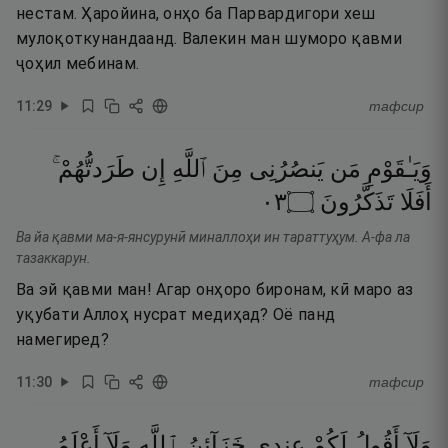
нестам. Ҳаройина, онҳо ба Парвардигори хеш
мулоқоткунандаанд. Валекин ман шуморо қавми
ҷоҳил мебинам.
11
:
29
тафсир
وَيَـٰقَوْمِ
مَن
يَنصُرُنِى
مِنَ
ٱللَّهِ
إِن
طَرَدتُّهُمْ ۚ
٣٠
۝
تَذَكَّرُونَ
أَفَلَا
Ва йа қавми ма-я-янсурунӣ миналлоҳи ин тараттуҳум. А-фа ла
тазаккарун.
Ва эй қавми ман! Агар онҳоро биронам, кӣ маро аз
уқубати Аллоҳ нусрат медиҳад? Оё панд
намегиред?
11
:
30
тафсир
وَلَآ
أَقُولُ
لَكُمْ
عِندِى
خَزَآئِنُ
ٱللَّهِ
وَلَآ
أَعْلَمُ