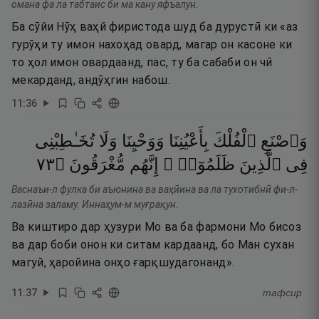
омана фа ла табтаис би ма кану яфъалун.
Ба сӯйи Нӯҳ ваҳй фиристода шуд ба дурустӣ ки «аз
гурӯҳи ту имон нахоҳад овард, магар он касоне ки
то ҳол имон овардаанд, пас, ту ба сабаби он чӣ
мекарданд, андӯҳгин набош.
11
:
36
وَٱصْنَعِ
ٱلْفُلْكَ
بِأَعْيُنِنَا
وَوَحْيِنَا
وَلَا
تُخَـٰطِبْنِى
٣٧
۝
مُّغْرَقُونَ
إِنَّهُم
ظَلَمُوٓا۟ ۚ
ٱلَّذِينَ
فِى
Васнаъи-л фулка би аъюнина ва ваҳӣина ва ла тухотибнӣ фи-л-
лазӣна заламу. Иннаҳум-м муғрақун.
Ва киштиро дар ҳузури Мо ва ба фармони Мо бисоз
ва дар боби онон ки ситам кардаанд, бо Ман сухан
магуй, ҳаройина онҳо ғарқшудагонанд».
11
:
37
тафсир