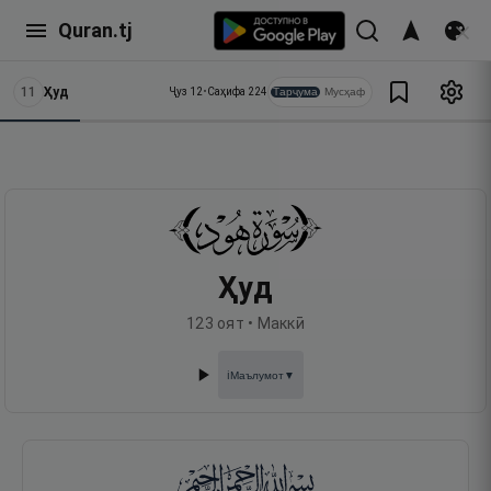
Quran.tj
11
Ҳуд
Тарҷума
Мусҳаф
Ҷуз
12
•
Саҳифа
224
Ҳуд
123
оят •
Маккӣ
Маълумот
▼
ℹ️