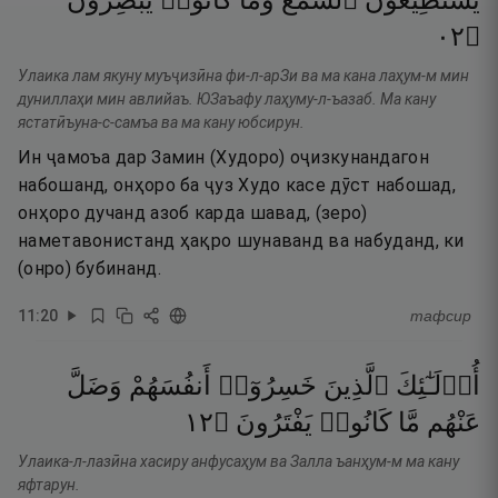
يَسْتَطِيعُونَ
ٱلسَّمْعَ
وَمَا
كَانُوا۟
يُبْصِرُونَ
٢٠
۝
Улаика лам якуну муъҷизӣна фи-л-арЗи ва ма кана лаҳум-м мин
дуниллаҳи мин авлийаъ. ЮЗаъафу лаҳуму-л-ъазаб. Ма кану
ястатӣъуна-с-самъа ва ма кану юбсирун.
Ин ҷамоъа дар Замин (Худоро) оҷизкунандагон
набошанд, онҳоро ба ҷуз Худо касе дӯст набошад,
онҳоро дучанд азоб карда шавад, (зеро)
наметавонистанд ҳақро шунаванд ва набуданд, ки
(онро) бубинанд.
11
:
20
тафсир
أُو۟لَـٰٓئِكَ
ٱلَّذِينَ
خَسِرُوٓا۟
أَنفُسَهُمْ
وَضَلَّ
٢١
۝
يَفْتَرُونَ
كَانُوا۟
مَّا
عَنْهُم
Улаика-л-лазӣна хасиру анфусаҳум ва Залла ъанҳум-м ма кану
яфтарун.