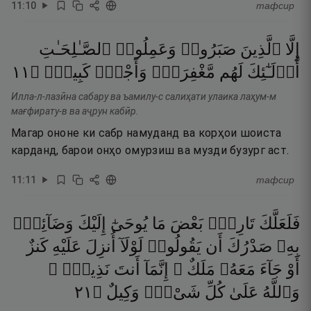
11
:
10
тафсир
إِلَّا
ٱلَّذِينَ
صَبَرُوا۟
وَعَمِلُوا۟
ٱلصَّـٰلِحَـٰتِ
١١
۝
كَبِيرٌۭ
وَأَجْرٌۭ
مَّغْفِرَةٌۭ
لَهُم
أُو۟لَـٰٓئِكَ
Илла-л-лазӣна сабару ва ъамилу-с салиҳати улаика лаҳум-м
мағфирату-в ва аҷрун кабӣр.
Магар ононе ки сабр намуданд ва корҳои шоиста
карданд, барои онҳо омурзиш ва музди бузург аст.
11
:
11
тафсир
فَلَعَلَّكَ
تَارِكٌۢ
بَعْضَ
مَا
يُوحَىٰٓ
إِلَيْكَ
وَضَآئِقٌۢ
بِهِۦ
صَدْرُكَ
أَن
يَقُولُوا۟
لَوْلَآ
أُنزِلَ
عَلَيْهِ
كَنزٌ
أَوْ
جَآءَ
مَعَهُۥ
مَلَكٌ ۚ
إِنَّمَآ
أَنتَ
نَذِيرٌۭ ۚ
١٢
۝
وَكِيلٌ
شَىْءٍۢ
كُلِّ
عَلَىٰ
وَٱللَّهُ