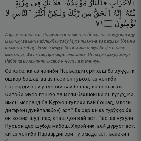
ٱلْأَحْزَابِ
فَٱلنَّارُ
مَوْعِدُهُۥ ۚ
فَلَا
تَكُ
فِى
مِرْيَةٍۢ
مِّنْهُ ۚ
إِنَّهُ
ٱلْحَقُّ
مِن
رَّبِّكَ
وَلَـٰكِنَّ
أَكْثَرَ
ٱلنَّاسِ
لَا
١٧
۝
يُؤْمِنُونَ
А-фа ман кана ъала баййинати-м ми-р-Раббиҳӣ ва ятлуҳу шаҳиду-
м минҳу ва мин қаблиҳӣ китабу Муса имама-в ва раҳмаҳ. Улаика
юъминуна биҳ. Ва ма-я якфур биҳӣ мина-л-аҳзаби фа-н-нару
мавъидуҳ. Фа ла таку фӣ миряти-м минҳ. Иннаҳу-л ҳаққу ми-р-
Раббика ва лакинна аксара-н-наси ла юъминун.
Оё касе, ки аз ҷониби Парвардигори хеш бо ҳуҷҷати
ошкор бошад ва аз паси он гувоҳе аз ҷониби
Парвардигори ӯ гувоҳи вай бошад ва пеш аз он
Китоби Мӯсо пешво ва мояи бахшоиши он гурӯҳ, ки
имон меоранд ба Қуръон гувоҳи вай бошад, мисли
дигарон (дунёталабон) аст? Ва ҳар ки аз гурӯҳҳо ба
он кофир шуд, пас, оташ ҷои вай аст. Пас, аз нузули
Қуръон дар шубҳа мабош. Ҳаройина, вай дуруст аст,
ки аз ҷониби Парвардигори ту омада аст, валекин