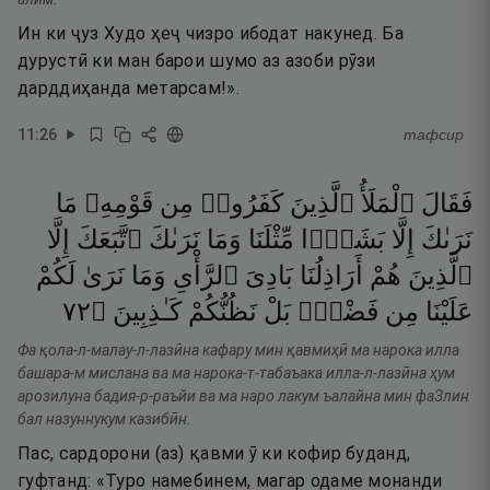
Ин ки ҷуз Худо ҳеҷ чизро ибодат накунед. Ба
дурустӣ ки ман барои шумо аз азоби рӯзи
дарддиҳанда метарсам!».
11
:
26
тафсир
فَقَالَ
ٱلْمَلَأُ
ٱلَّذِينَ
كَفَرُوا۟
مِن
قَوْمِهِۦ
مَا
نَرَىٰكَ
إِلَّا
بَشَرًۭا
مِّثْلَنَا
وَمَا
نَرَىٰكَ
ٱتَّبَعَكَ
إِلَّا
ٱلَّذِينَ
هُمْ
أَرَاذِلُنَا
بَادِىَ
ٱلرَّأْىِ
وَمَا
نَرَىٰ
لَكُمْ
٢٧
۝
كَـٰذِبِينَ
نَظُنُّكُمْ
بَلْ
فَضْلٍۭ
مِن
عَلَيْنَا
Фа қола-л-малау-л-лазӣна кафару мин қавмиҳӣ ма нарока илла
башара-м мислана ва ма нарока-т-табаъака илла-л-лазӣна ҳум
арозилуна бадия-р-раъйи ва ма наро лакум ъалайна мин фаЗлин
бал назуннукум казибӣн.
Пас, сардорони (аз) қавми ӯ ки кофир буданд,
гуфтанд: «Туро намебинем, магар одаме монанди