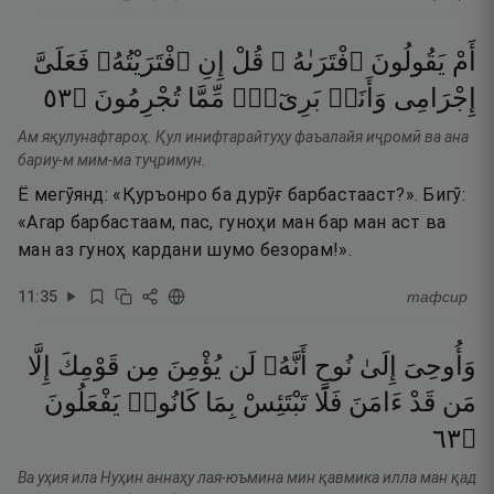
أَمْ
يَقُولُونَ
ٱفْتَرَىٰهُ ۖ
قُلْ
إِنِ
ٱفْتَرَيْتُهُۥ
فَعَلَىَّ
٣٥
۝
تُجْرِمُونَ
مِّمَّا
بَرِىٓءٌۭ
وَأَنَا۠
إِجْرَامِى
Ам яқулунафтароҳ. Қул инифтарайтуҳу фаъалайя иҷромӣ ва ана
бариу-м мим-ма туҷримун.
Ё мегӯянд: «Қуръонро ба дурӯғ барбастааст?». Бигӯ:
«Агар барбастаам, пас, гуноҳи ман бар ман аст ва
ман аз гуноҳ кардани шумо безорам!».
11
:
35
тафсир
وَأُوحِىَ
إِلَىٰ
نُوحٍ
أَنَّهُۥ
لَن
يُؤْمِنَ
مِن
قَوْمِكَ
إِلَّا
مَن
قَدْ
ءَامَنَ
فَلَا
تَبْتَئِسْ
بِمَا
كَانُوا۟
يَفْعَلُونَ
٣٦
۝
Ва уҳия ила Нуҳин аннаҳу лая-юъмина мин қавмика илла ман қад