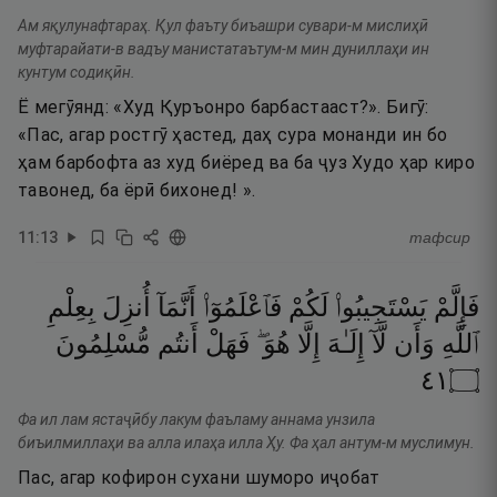
Ам яқулунафтараҳ. Қул фаъту биъашри сувари-м мислиҳӣ
муфтарайати-в вадъу манистатаътум-м мин дуниллаҳи ин
кунтум содиқӣн.
Ё мегӯянд: «Худ Қуръонро барбастааст?». Бигӯ:
«Пас, агар ростгӯ ҳастед, даҳ сура монанди ин бо
ҳам барбофта аз худ биёред ва ба ҷуз Худо ҳар киро
тавонед, ба ёрӣ бихонед! ».
11
:
13
тафсир
فَإِلَّمْ
يَسْتَجِيبُوا۟
لَكُمْ
فَٱعْلَمُوٓا۟
أَنَّمَآ
أُنزِلَ
بِعِلْمِ
ٱللَّهِ
وَأَن
لَّآ
إِلَـٰهَ
إِلَّا
هُوَ ۖ
فَهَلْ
أَنتُم
مُّسْلِمُونَ
١٤
۝
Фа ил лам ястаҷӣбу лакум фаъламу аннама унзила
биъилмиллаҳи ва алла илаҳа илла Ҳу. Фа ҳал антум-м муслимун.
Пас, агар кофирон сухани шуморо иҷобат