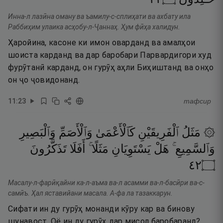
Инна-л лазӣна оману ва ъамилу-с-сплиҳати ва ахбату ила
Раббиҳим улаика асҳобу-л-Ҷаннаҳ. Ҳум фӣҳа халидун.
Ҳаройина, касоне ки имон оварданд ва амалҳои
шоиста карданд ва дар баробари Парвардигори худ
фурӯтанӣ карданд, он гурӯҳ аҳли Биҳиштанд ва онҳо
он ҷо ҷовидонанд.
11
:
23
тафсир
۞ مَثَلُ
ٱلْفَرِيقَيْنِ
كَٱلْأَعْمَىٰ
وَٱلْأَصَمِّ
وَٱلْبَصِيرِ
وَٱلسَّمِيعِ ۚ
هَلْ
يَسْتَوِيَانِ
مَثَلًا ۚ
أَفَلَا
تَذَكَّرُونَ
٢٤
۝
Масалу-л-фарӣқайни ка-л-аъма ва-л асамми ва-л-басӣри ва-с-
самӣъ. Ҳал яставийани масала. А-фа ла тазаккарун.
Сифати ин ду гурӯҳ монанди кӯру кар ва бинову
шунавост. Оё ин ду гурӯҳ дар мисол баробаранд?