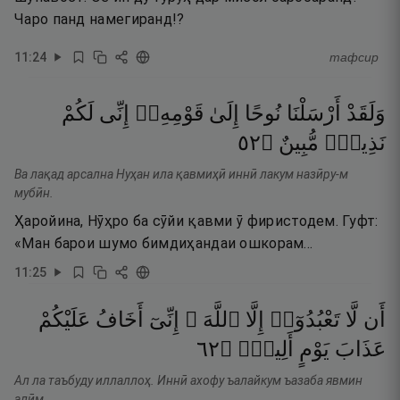
Чаро панд намегиранд!?
11
:
24
тафсир
وَلَقَدْ
أَرْسَلْنَا
نُوحًا
إِلَىٰ
قَوْمِهِۦٓ
إِنِّى
لَكُمْ
٢٥
۝
مُّبِينٌ
نَذِيرٌۭ
Ва лақад арсална Нуҳан ила қавмиҳӣ иннӣ лакум назӣру-м
мубӣн.
Ҳаройина, Нӯҳро ба сӯйи қавми ӯ фиристодем. Гуфт:
«Ман барои шумо бимдиҳандаи ошкорам…
11
:
25
أَن
لَّا
تَعْبُدُوٓا۟
إِلَّا
ٱللَّهَ ۖ
إِنِّىٓ
أَخَافُ
عَلَيْكُمْ
٢٦
۝
أَلِيمٍۢ
يَوْمٍ
عَذَابَ
Ал ла таъбуду иллаллоҳ. Иннӣ ахофу ъалайкум ъазаба явмин
алӣм.