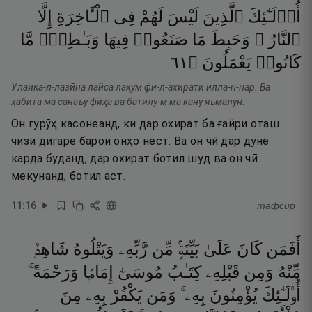
أُو۟لَـٰٓئِكَ
ٱلَّذِينَ
لَيْسَ
لَهُمْ
فِى
ٱلْـَٔاخِرَةِ
إِلَّا
ٱلنَّارُ ۖ
وَحَبِطَ
مَا
صَنَعُوا۟
فِيهَا
وَبَـٰطِلٌۭ
مَّا
١٦
۝
يَعْمَلُونَ
كَانُوا۟
Улаика-л-лазӣна лайса лаҳум фи-л-ахирати илла-н-нар. Ва
ҳабита ма санаъу фӣҳа ва батилу-м ма кану яъмалун.
Он гурӯҳ касонеанд, ки дар охират ба ғайри оташ
чизи дигаре барои онҳо нест. Ва он чӣ дар дунё
карда буданд, дар охират ботил шуд ва он чӣ
мекунанд, ботил аст.
11
:
16
тафсир
أَفَمَن
كَانَ
عَلَىٰ
بَيِّنَةٍۢ
مِّن
رَّبِّهِۦ
وَيَتْلُوهُ
شَاهِدٌۭ
مِّنْهُ
وَمِن
قَبْلِهِۦ
كِتَـٰبُ
مُوسَىٰٓ
إِمَامًۭا
وَرَحْمَةً ۚ
أُو۟لَـٰٓئِكَ
يُؤْمِنُونَ
بِهِۦ ۚ
وَمَن
يَكْفُرْ
بِهِۦ
مِنَ