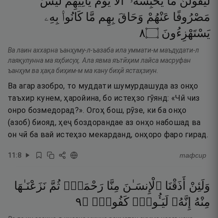
لَّيَقُولُنَّ
مَا
يَحْبِسُهُۥٓ ۗ
أَلَا
يَوْمَ
يَأْتِيهِمْ
لَيْسَ
مَصْرُوفًا
عَنْهُمْ
وَحَاقَ
بِهِم
مَّا
كَانُوا۟
بِهِۦ
٨
۝
يَسْتَهْزِءُونَ
Ва лаин аххарна ъанҳуму-л-ъазаба ила уммати-м маъдудати-л
лаяқулунна ма яҳбисуҳ. Ала явма яътӣҳим лайса масруфан
ъанҳум ва ҳақа биҳим-м ма кану биҳӣ ястаҳзиун.
Ва агар азобро, то муддати шумурдашуда аз онҳо
таъхир кунем, ҳаройина, бо истеҳзо гӯянд: «Чӣ чиз
онро бозмедорад?». Огоҳ бош, рӯзе, ки ба онҳо
(азоб) биояд, ҳеҷ боздорандае аз онҳо набошад ва
он чӣ ба вай истеҳзо мекарданд, онҳоро фаро гирад.
11
:
8
тафсир
وَلَئِنْ
أَذَقْنَا
ٱلْإِنسَـٰنَ
مِنَّا
رَحْمَةًۭ
ثُمَّ
نَزَعْنَـٰهَا
٩
۝
كَفُورٌۭ
لَيَـُٔوسٌۭ
إِنَّهُۥ
مِنْهُ