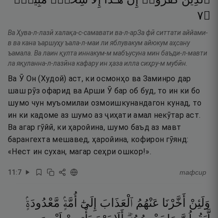
٧
۝
Ва Ҳува-л-лазӣ халақа-с-самавати ва-л-арЗа фӣ ситтати аййами-
в ва кана ъаршуҳу ъала-л-маи ли яблувакум айюкум аҳсану
ъамала. Ва лаин қулта иннакум-м мабъусуна мин баъди-л-мавти
ла яқуланна-л-лазӣна кафару ин ҳаза илла сиҳру-м мубӣн.
Ва Ӯ Он (Худой) аст, ки осмонҳо ва Заминро дар
шаш рӯз офарид ва Арши Ӯ бар об буд, то ин ки бо
шумо чун муъомилаи озмоишкунандагон кунад, то
ин ки кадоме аз шумо аз ҷиҳати амал некӯтар аст.
Ва агар гӯйӣ, ки ҳаройина, шумо баъд аз мавт
барангехта мешавед, ҳаройина, кофирон гӯянд:
«Нест ин сухан, магар сеҳри ошкор!».
11
:
7
тафсир
وَلَئِنْ
أَخَّرْنَا
عَنْهُمُ
ٱلْعَذَابَ
إِلَىٰٓ
أُمَّةٍۢ
مَّعْدُودَةٍۢ