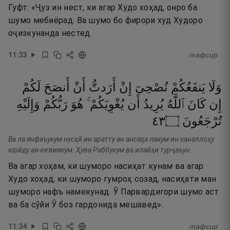
Гуфт: «Ҷуз ин нест, ки агар Худо хоҳад, онро ба
шумо мебиёрад. Ва шумо бо фирори худ Худоро
оҷизкунанда нестед.
11
:
33
тафсир
وَلَا
يَنفَعُكُمْ
نُصْحِىٓ
إِنْ
أَرَدتُّ
أَنْ
أَنصَحَ
لَكُمْ
إِن
كَانَ
ٱللَّهُ
يُرِيدُ
أَن
يُغْوِيَكُمْ ۚ
هُوَ
رَبُّكُمْ
وَإِلَيْهِ
٣٤
۝
تُرْجَعُونَ
Ва ла янфаъукум нусҳӣ ин аратту ан ансаҳа лакум ин каналлоҳу
юрӣду ая-юғвиякум. Ҳува Раббукум ва илайҳи турҷаъун.
Ва агар хоҳам, ки шуморо насиҳат кунам ва агар
Худо хоҳад, ки шуморо гумроҳ созад, насиҳати ман
шуморо нафъ намекунад. Ӯ Парвардигори шумо аст
ва ба сӯйи Ӯ боз гардонида мешавед».
11
:
34
тафсир