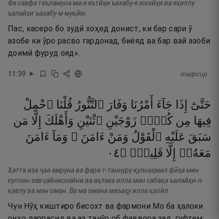
Фа савфа таъламуна ма-я яътӣҳи ъазабу-я юхзӣҳи ва яҳиллу
ъалайҳи ъазабу-м муқӣм.
Пас, касеро бо зудӣ хоҳед донист, ки бар сари ӯ
азобе ки ӯро расво гардонад, биёяд ва бар вай азоби
доимӣ фуруд ояд».
11
:
39
тафсир
حَتَّىٰٓ
إِذَا
جَآءَ
أَمْرُنَا
وَفَارَ
ٱلتَّنُّورُ
قُلْنَا
ٱحْمِلْ
فِيهَا
مِن
كُلٍّۢ
زَوْجَيْنِ
ٱثْنَيْنِ
وَأَهْلَكَ
إِلَّا
مَن
سَبَقَ
عَلَيْهِ
ٱلْقَوْلُ
وَمَنْ
ءَامَنَ ۚ
وَمَآ
ءَامَنَ
٤٠
۝
قَلِيلٌۭ
إِلَّا
مَعَهُۥٓ
Ҳатта иза ҷаа амруна ва фара-т-таннуру қулнаҳмил фӣҳа мин
куллин завҷайниснайни ва аҳлака илла ман сабақа ъалайҳи-л-
қавлу ва ман оман. Ва ма омана маъаҳу илла қалӣл.
Чун Нӯҳ киштиро бисохт ва фармони Мо ба ҳалоки
онҳо даррасид ва аз танӯр об фаввора зад, гуфтем: