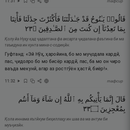
11
:
31
тафсир
قَالُوا۟
يَـٰنُوحُ
قَدْ
جَـٰدَلْتَنَا
فَأَكْثَرْتَ
جِدَٰلَنَا
فَأْتِنَا
٣٢
۝
ٱلصَّـٰدِقِينَ
مِنَ
كُنتَ
إِن
تَعِدُنَآ
بِمَا
Қолу йа Нуҳу қад ҷадалтана фа аксарта ҷидалана фаътина би ма
таъидуна ин кунта мина-с-содиқӣн.
Гуфтанд: «Эй Нӯҳ, ҳаройина, бо мо муҷодала кардӣ,
пас, ҷидолро бо мо бисёр кардӣ, пас, ба мо он чиро
ваъда мекунӣ, агар аз ростгӯён ҳастӣ, биёр!».
11
:
32
тафсир
قَالَ
إِنَّمَا
يَأْتِيكُم
بِهِ
ٱللَّهُ
إِن
شَآءَ
وَمَآ
أَنتُم
٣٣
۝
بِمُعْجِزِينَ
Қола иннама яътӣкум биҳиллаҳу ин шаа ва ма антум би
муъҷизӣн.