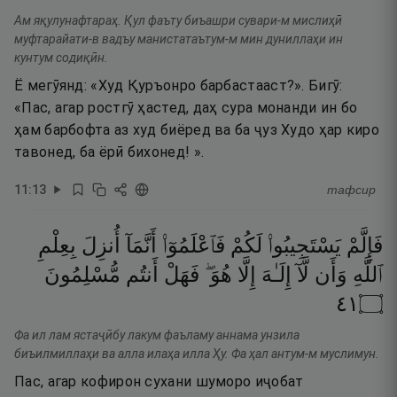
Ам яқулунафтараҳ. Қул фаъту биъашри сувари-м мислиҳӣ
муфтарайати-в вадъу манистатаътум-м мин дуниллаҳи ин
кунтум содиқӣн.
Ё мегӯянд: «Худ Қуръонро барбастааст?». Бигӯ:
«Пас, агар ростгӯ ҳастед, даҳ сура монанди ин бо
ҳам барбофта аз худ биёред ва ба ҷуз Худо ҳар киро
тавонед, ба ёрӣ бихонед! ».
11
:
13
тафсир
فَإِلَّمْ
يَسْتَجِيبُوا۟
لَكُمْ
فَٱعْلَمُوٓا۟
أَنَّمَآ
أُنزِلَ
بِعِلْمِ
ٱللَّهِ
وَأَن
لَّآ
إِلَـٰهَ
إِلَّا
هُوَ ۖ
فَهَلْ
أَنتُم
مُّسْلِمُونَ
١٤
۝
Фа ил лам ястаҷӣбу лакум фаъламу аннама унзила
биъилмиллаҳи ва алла илаҳа илла Ҳу. Фа ҳал антум-м муслимун.
Пас, агар кофирон сухани шуморо иҷобат