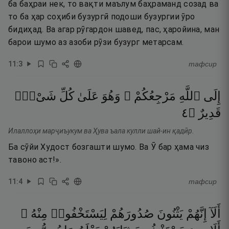
ба баҳраи нек, то вақти маълум баҳраманд созад ва
то ба ҳар соҳиби бузургӣ подоши бузургии ӯро
бидиҳад. Ва агар рӯгардон шавед, пас, ҳаройина, ман
барои шумо аз азоби рӯзи бузург метарсам.
11
:
3
тафсир
إِلَى
ٱللَّهِ
مَرْجِعُكُمْ ۖ
وَهُوَ
عَلَىٰ
كُلِّ
شَىْءٍۢ
٤
۝
قَدِيرٌ
Илаллоҳи марҷиъукум ва Ҳува ъала кулли шай-ин қадӣр.
Ба сӯйи Худост бозгашти шумо. Ва Ӯ бар ҳама чиз
тавоно аст!».
11
:
4
тафсир
أَلَآ
إِنَّهُمْ
يَثْنُونَ
صُدُورَهُمْ
لِيَسْتَخْفُوا۟
مِنْهُ ۚ