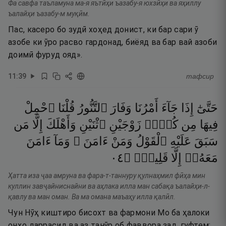
Фа савфа таъламуна ма-я яътӣҳи ъазабу-я юхзӣҳи ва яҳиллу
ъалайҳи ъазабу-м муқӣм.
Пас, касеро бо зудӣ хоҳед донист, ки бар сари ӯ
азобе ки ӯро расво гардонад, биёяд ва бар вай азоби
доимӣ фуруд ояд».
11
:
39
тафсир
حَتَّىٰٓ
إِذَا
جَآءَ
أَمْرُنَا
وَفَارَ
ٱلتَّنُّورُ
قُلْنَا
ٱحْمِلْ
فِيهَا
مِن
كُلٍّۢ
زَوْجَيْنِ
ٱثْنَيْنِ
وَأَهْلَكَ
إِلَّا
مَن
سَبَقَ
عَلَيْهِ
ٱلْقَوْلُ
وَمَنْ
ءَامَنَ ۚ
وَمَآ
ءَامَنَ
٤٠
۝
قَلِيلٌۭ
إِلَّا
مَعَهُۥٓ
Ҳатта иза ҷаа амруна ва фара-т-таннуру қулнаҳмил фӣҳа мин
куллин завҷайниснайни ва аҳлака илла ман сабақа ъалайҳи-л-
қавлу ва ман оман. Ва ма омана маъаҳу илла қалӣл.
Чун Нӯҳ киштиро бисохт ва фармони Мо ба ҳалоки
онҳо даррасид ва аз танӯр об фаввора зад, гуфтем: