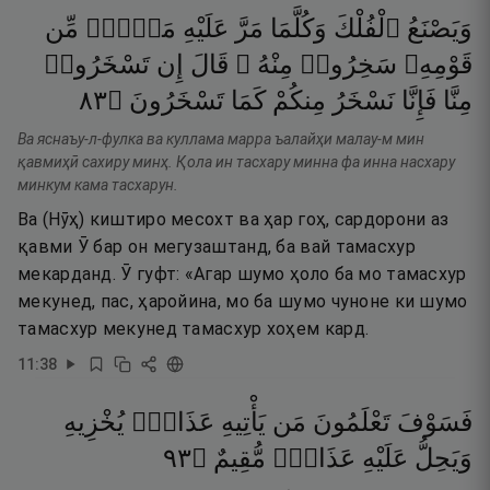
وَيَصْنَعُ
ٱلْفُلْكَ
وَكُلَّمَا
مَرَّ
عَلَيْهِ
مَلَأٌۭ
مِّن
قَوْمِهِۦ
سَخِرُوا۟
مِنْهُ ۚ
قَالَ
إِن
تَسْخَرُوا۟
٣٨
۝
تَسْخَرُونَ
كَمَا
مِنكُمْ
نَسْخَرُ
فَإِنَّا
مِنَّا
Ва яснаъу-л-фулка ва куллама марра ъалайҳи малау-м мин
қавмиҳӣ сахиру минҳ. Қола ин тасхару минна фа инна насхару
минкум кама тасхарун.
Ва (Нӯҳ) киштиро месохт ва ҳар гоҳ, сардорони аз
қавми Ӯ бар он мегузаштанд, ба вай тамасхур
мекарданд. Ӯ гуфт: «Агар шумо ҳоло ба мо тамасхур
мекунед, пас, ҳаройина, мо ба шумо чуноне ки шумо
тамасхур мекунед тамасхур хоҳем кард.
11
:
38
فَسَوْفَ
تَعْلَمُونَ
مَن
يَأْتِيهِ
عَذَابٌۭ
يُخْزِيهِ
٣٩
۝
مُّقِيمٌ
عَذَابٌۭ
عَلَيْهِ
وَيَحِلُّ