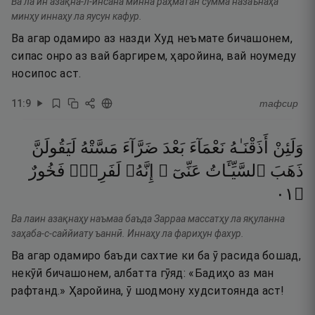
Ва ла ин азақна-л-инсана минна раҳматан сумма назаънаҳа
минҳу иннаҳу ла яусун кафур.
Ва агар одамиро аз назди Худ неъмате бичашонем,
сипас онро аз вай баргирем, ҳаройина, вай ноумеду
носипос аст.
11
:
9
тафсир
وَلَئِنْ
أَذَقْنَـٰهُ
نَعْمَآءَ
بَعْدَ
ضَرَّآءَ
مَسَّتْهُ
لَيَقُولَنَّ
ذَهَبَ
ٱلسَّيِّـَٔاتُ
عَنِّىٓ ۚ
إِنَّهُۥ
لَفَرِحٌۭ
فَخُورٌ
١٠
۝
Ва лаин азақнаҳу наъмаа баъда Зарраа массатҳу ла яқуланна
заҳаба-с-саййиату ъаннӣ. Иннаҳу ла фариҳун фахур.
Ва агар одамиро баъди сахтие ки ба ӯ расида бошад,
некӯӣ бичашонем, албатта гӯяд: «Бадиҳо аз ман
рафтанд.» Ҳаройина, ӯ шодмону худситоянда аст!