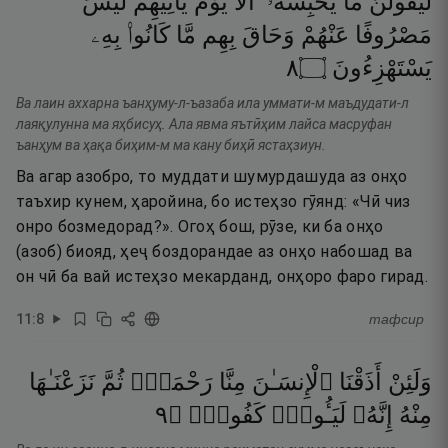
لَّيَقُولُنَّ
مَا
يَحْبِسُهُۥٓ ۗ
أَلَا
يَوْمَ
يَأْتِيهِمْ
لَيْسَ
مَصْرُوفًا
عَنْهُمْ
وَحَاقَ
بِهِم
مَّا
كَانُوا۟
بِهِۦ
٨
۝
يَسْتَهْزِءُونَ
Ва лаин аххарна ъанҳуму-л-ъазаба ила уммати-м маъдудати-л
лаяқулунна ма яҳбисуҳ. Ала явма яътӣҳим лайса масруфан
ъанҳум ва ҳақа биҳим-м ма кану биҳӣ ястаҳзиун.
Ва агар азобро, то муддати шумурдашуда аз онҳо
таъхир кунем, ҳаройина, бо истеҳзо гӯянд: «Чӣ чиз
онро бозмедорад?». Огоҳ бош, рӯзе, ки ба онҳо
(азоб) биояд, ҳеҷ боздорандае аз онҳо набошад ва
он чӣ ба вай истеҳзо мекарданд, онҳоро фаро гирад.
11
:
8
тафсир
وَلَئِنْ
أَذَقْنَا
ٱلْإِنسَـٰنَ
مِنَّا
رَحْمَةًۭ
ثُمَّ
نَزَعْنَـٰهَا
٩
۝
كَفُورٌۭ
لَيَـُٔوسٌۭ
إِنَّهُۥ
مِنْهُ