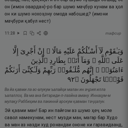
он (имон овардан)-ро бар шумо маҷбур кунам ва ҳол
он ки шумо нохоҳону омода набошед? (имони
маҷбури қабул нест)
11
:
28
тафсир
وَيَـٰقَوْمِ
لَآ
أَسْـَٔلُكُمْ
عَلَيْهِ
مَالًا ۖ
إِنْ
أَجْرِىَ
إِلَّا
عَلَى
ٱللَّهِ ۚ
وَمَآ
أَنَا۠
بِطَارِدِ
ٱلَّذِينَ
ءَامَنُوٓا۟ ۚ
إِنَّهُم
مُّلَـٰقُوا۟
رَبِّهِمْ
وَلَـٰكِنِّىٓ
أَرَىٰكُمْ
٢٩
۝
تَجْهَلُونَ
قَوْمًۭا
Ва йа қавми ла ас-алукум ъалайҳи малан ин аҷрия илла
ъалаллоҳ. Ва ма ана битариди-л-лазӣна аману. Иннаҳум-м
мулақу Раббиҳим ва лакиннӣ арокум қавман таҷҳалун.
Эй қавми ман! Бар ин пайғом аз шумо ҳеҷ моле
савол намекунам, нест музди ман, магар бар Худо
ва ман аз назди худ ронандаи ононе ки гаравидаанд,