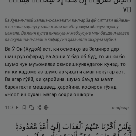
٧
۝
Ва Ҳува-л-лазӣ халақа-с-самавати ва-л-арЗа фӣ ситтати аййами-
в ва кана ъаршуҳу ъала-л-маи ли яблувакум айюкум аҳсану
ъамала. Ва лаин қулта иннакум-м мабъусуна мин баъди-л-мавти
ла яқуланна-л-лазӣна кафару ин ҳаза илла сиҳру-м мубӣн.
Ва Ӯ Он (Худой) аст, ки осмонҳо ва Заминро дар
шаш рӯз офарид ва Арши Ӯ бар об буд, то ин ки бо
шумо чун муъомилаи озмоишкунандагон кунад, то
ин ки кадоме аз шумо аз ҷиҳати амал некӯтар аст.
Ва агар гӯйӣ, ки ҳаройина, шумо баъд аз мавт
барангехта мешавед, ҳаройина, кофирон гӯянд:
«Нест ин сухан, магар сеҳри ошкор!».
11
:
7
тафсир
وَلَئِنْ
أَخَّرْنَا
عَنْهُمُ
ٱلْعَذَابَ
إِلَىٰٓ
أُمَّةٍۢ
مَّعْدُودَةٍۢ