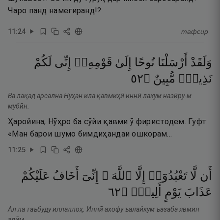
Чаро панд намегиранд!?
11
:
24
тафсир
وَلَقَدْ
أَرْسَلْنَا
نُوحًا
إِلَىٰ
قَوْمِهِۦٓ
إِنِّى
لَكُمْ
٢٥
۝
مُّبِينٌ
نَذِيرٌۭ
Ва лақад арсална Нуҳан ила қавмиҳӣ иннӣ лакум назӣру-м
мубӣн.
Ҳаройина, Нӯҳро ба сӯйи қавми ӯ фиристодем. Гуфт:
«Ман барои шумо бимдиҳандаи ошкорам…
11
:
25
أَن
لَّا
تَعْبُدُوٓا۟
إِلَّا
ٱللَّهَ ۖ
إِنِّىٓ
أَخَافُ
عَلَيْكُمْ
٢٦
۝
أَلِيمٍۢ
يَوْمٍ
عَذَابَ
Ал ла таъбуду иллаллоҳ. Иннӣ ахофу ъалайкум ъазаба явмин
алӣм.