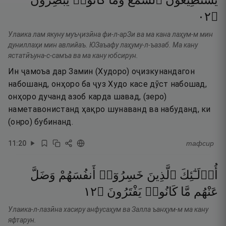
يَسْتَطِيعُونَ
ٱلسَّمْعَ
وَمَا
كَانُوا۟
يُبْصِرُونَ
٢٠
۝
Улаика лам якуну муъҷизӣна фи-л-арЗи ва ма кана лаҳум-м мин
дуниллаҳи мин авлийаъ. ЮЗаъафу лаҳуму-л-ъазаб. Ма кану
ястатӣъуна-с-самъа ва ма кану юбсирун.
Ин ҷамоъа дар Замин (Худоро) оҷизкунандагон
набошанд, онҳоро ба ҷуз Худо касе дӯст набошад,
онҳоро дучанд азоб карда шавад, (зеро)
наметавонистанд ҳақро шунаванд ва набуданд, ки
(онро) бубинанд.
11
:
20
тафсир
أُو۟لَـٰٓئِكَ
ٱلَّذِينَ
خَسِرُوٓا۟
أَنفُسَهُمْ
وَضَلَّ
٢١
۝
يَفْتَرُونَ
كَانُوا۟
مَّا
عَنْهُم
Улаика-л-лазӣна хасиру анфусаҳум ва Залла ъанҳум-м ма кану
яфтарун.