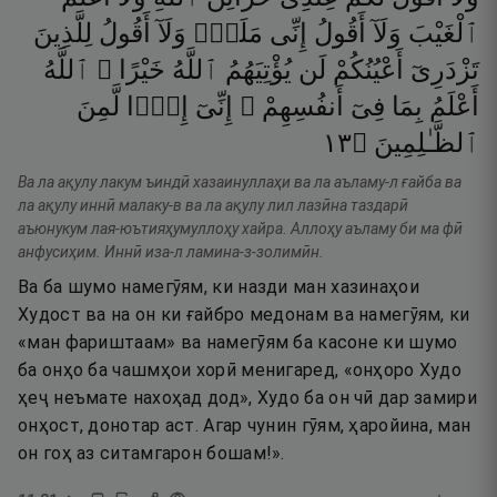
ٱلْغَيْبَ
وَلَآ
أَقُولُ
إِنِّى
مَلَكٌۭ
وَلَآ
أَقُولُ
لِلَّذِينَ
تَزْدَرِىٓ
أَعْيُنُكُمْ
لَن
يُؤْتِيَهُمُ
ٱللَّهُ
خَيْرًا ۖ
ٱللَّهُ
أَعْلَمُ
بِمَا
فِىٓ
أَنفُسِهِمْ ۖ
إِنِّىٓ
إِذًۭا
لَّمِنَ
٣١
۝
ٱلظَّـٰلِمِينَ
Ва ла ақулу лакум ъиндӣ хазаинуллаҳи ва ла аъламу-л ғайба ва
ла ақулу иннӣ малаку-в ва ла ақулу лил лазӣна таздарӣ
аъюнукум лая-юътияҳумуллоҳу хайра. Аллоҳу аъламу би ма фӣ
анфусиҳим. Иннӣ иза-л ламина-з-золимӣн.
Ва ба шумо намегӯям, ки назди ман хазинаҳои
Худост ва на он ки ғайбро медонам ва намегӯям, ки
«ман фариштаам» ва намегӯям ба касоне ки шумо
ба онҳо ба чашмҳои хорӣ менигаред, «онҳоро Худо
ҳеҷ неъмате нахоҳад дод», Худо ба он чӣ дар замири
онҳост, донотар аст. Агар чунин гӯям, ҳаройина, ман
он гоҳ аз ситамгарон бошам!».