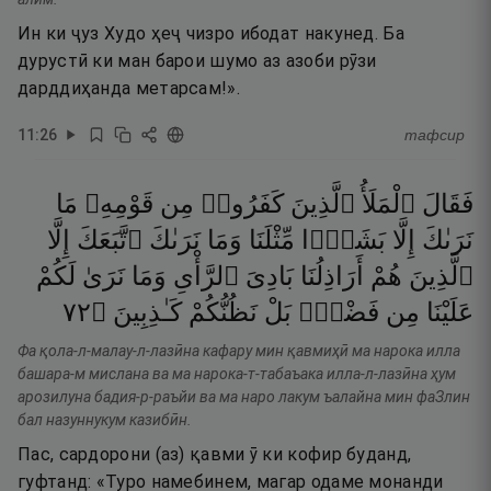
Ин ки ҷуз Худо ҳеҷ чизро ибодат накунед. Ба
дурустӣ ки ман барои шумо аз азоби рӯзи
дарддиҳанда метарсам!».
11
:
26
тафсир
فَقَالَ
ٱلْمَلَأُ
ٱلَّذِينَ
كَفَرُوا۟
مِن
قَوْمِهِۦ
مَا
نَرَىٰكَ
إِلَّا
بَشَرًۭا
مِّثْلَنَا
وَمَا
نَرَىٰكَ
ٱتَّبَعَكَ
إِلَّا
ٱلَّذِينَ
هُمْ
أَرَاذِلُنَا
بَادِىَ
ٱلرَّأْىِ
وَمَا
نَرَىٰ
لَكُمْ
٢٧
۝
كَـٰذِبِينَ
نَظُنُّكُمْ
بَلْ
فَضْلٍۭ
مِن
عَلَيْنَا
Фа қола-л-малау-л-лазӣна кафару мин қавмиҳӣ ма нарока илла
башара-м мислана ва ма нарока-т-табаъака илла-л-лазӣна ҳум
арозилуна бадия-р-раъйи ва ма наро лакум ъалайна мин фаЗлин
бал назуннукум казибӣн.
Пас, сардорони (аз) қавми ӯ ки кофир буданд,
гуфтанд: «Туро намебинем, магар одаме монанди