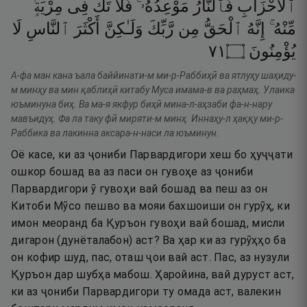
ٱلْأَحْزَابِ
فَٱلنَّارُ
مَوْعِدُهُۥ ۚ
فَلَا
تَكُ
فِى
مِرْيَةٍۢ
مِّنْهُ ۚ
إِنَّهُ
ٱلْحَقُّ
مِن
رَّبِّكَ
وَلَـٰكِنَّ
أَكْثَرَ
ٱلنَّاسِ
لَا
١٧
۝
يُؤْمِنُونَ
А-фа ман кана ъала баййинати-м ми-р-Раббиҳӣ ва ятлуҳу шаҳиду-
м минҳу ва мин қаблиҳӣ китабу Муса имама-в ва раҳмаҳ. Улаика
юъминуна биҳ. Ва ма-я якфур биҳӣ мина-л-аҳзаби фа-н-нару
мавъидуҳ. Фа ла таку фӣ миряти-м минҳ. Иннаҳу-л ҳаққу ми-р-
Раббика ва лакинна аксара-н-наси ла юъминун.
Оё касе, ки аз ҷониби Парвардигори хеш бо ҳуҷҷати
ошкор бошад ва аз паси он гувоҳе аз ҷониби
Парвардигори ӯ гувоҳи вай бошад ва пеш аз он
Китоби Мӯсо пешво ва мояи бахшоиши он гурӯҳ, ки
имон меоранд ба Қуръон гувоҳи вай бошад, мисли
дигарон (дунёталабон) аст? Ва ҳар ки аз гурӯҳҳо ба
он кофир шуд, пас, оташ ҷои вай аст. Пас, аз нузули
Қуръон дар шубҳа мабош. Ҳаройина, вай дуруст аст,
ки аз ҷониби Парвардигори ту омада аст, валекин