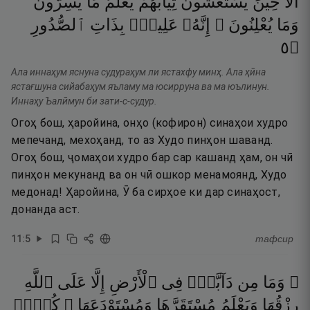
أَلَا
حِينَ
يَسْتَغْشُونَ
ثِيَابَهُمْ
يَعْلَمُ
مَا
يُسِرُّونَ
وَمَا
يُعْلِنُونَ ۚ
إِنَّهُۥ
عَلِيمٌۢ
بِذَاتِ
ٱلصُّدُورِ
٥
۝
Ала иннаҳум яснуна судураҳум ли ястахфу минҳ. Ала ҳӣна
ястағшуна сийабаҳум яъламу ма юсирруна ва ма юълинун.
Иннаҳу Ъалӣмун би зати-с-судур.
Огоҳ бош, ҳаройина, онҳо (кофирон) синаҳои худро
мепечанд, мехоҳанд, то аз Худо пинҳон шаванд.
Огоҳ бош, ҷомаҳои худро бар сар кашанд ҳам, он чӣ
пинҳон мекунанд ва он чӣ ошкор менамоянд, Худо
медонад! Ҳаройина, Ӯ ба сирҳое ки дар синаҳост,
донанда аст.
11
:
5
тафсир
۞ وَمَا
مِن
دَآبَّةٍۢ
فِى
ٱلْأَرْضِ
إِلَّا
عَلَى
ٱللَّهِ
رِزْقُهَا
وَيَعْلَمُ
مُسْتَقَرَّهَا
وَمُسْتَوْدَعَهَا ۚ
كُلٌّۭ