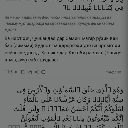
٦
۝
مُّبِينٍۢ
كِتَـٰبٍۢ
فِى
Ва ма мин даббатин фи-л-арЗи илла ъалаллоҳи ризқуҳа ва
яъламу мустақарраҳа ва муставдаъаҳа. Куллун фӣ китаби-м
мубӣн.
Ва нест ҳеҷ ҷунбандае дар Замин, магар рӯзии вай
бар (зиммаи) Худост ва қароргоҳи ӯро ва оромгоҳи
вайро медонад. Ҳар яке дар Китоби равшан (Лавҳу-
л-маҳфуз) сабт шудааст.
11
:
6
тафсир
وَهُوَ
ٱلَّذِى
خَلَقَ
ٱلسَّمَـٰوَٰتِ
وَٱلْأَرْضَ
فِى
سِتَّةِ
أَيَّامٍۢ
وَكَانَ
عَرْشُهُۥ
عَلَى
ٱلْمَآءِ
لِيَبْلُوَكُمْ
أَيُّكُمْ
أَحْسَنُ
عَمَلًۭا ۗ
وَلَئِن
قُلْتَ
إِنَّكُم
مَّبْعُوثُونَ
مِنۢ
بَعْدِ
ٱلْمَوْتِ
لَيَقُولَنَّ
ٱلَّذِينَ
كَفَرُوٓا۟
إِنْ
هَـٰذَآ
إِلَّا
سِحْرٌۭ
مُّبِينٌۭ