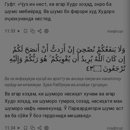
Гуфт: «Ҷуз ин нест, ки агар Худо хоҳад, онро ба
шумо мебиёрад. Ва шумо бо фирори худ Худоро
оҷизкунанда нестед.
11
:
33
тафсир
وَلَا
يَنفَعُكُمْ
نُصْحِىٓ
إِنْ
أَرَدتُّ
أَنْ
أَنصَحَ
لَكُمْ
إِن
كَانَ
ٱللَّهُ
يُرِيدُ
أَن
يُغْوِيَكُمْ ۚ
هُوَ
رَبُّكُمْ
وَإِلَيْهِ
٣٤
۝
تُرْجَعُونَ
Ва ла янфаъукум нусҳӣ ин аратту ан ансаҳа лакум ин каналлоҳу
юрӣду ая-юғвиякум. Ҳува Раббукум ва илайҳи турҷаъун.
Ва агар хоҳам, ки шуморо насиҳат кунам ва агар
Худо хоҳад, ки шуморо гумроҳ созад, насиҳати ман
шуморо нафъ намекунад. Ӯ Парвардигори шумо аст
ва ба сӯйи Ӯ боз гардонида мешавед».
11
:
34
тафсир