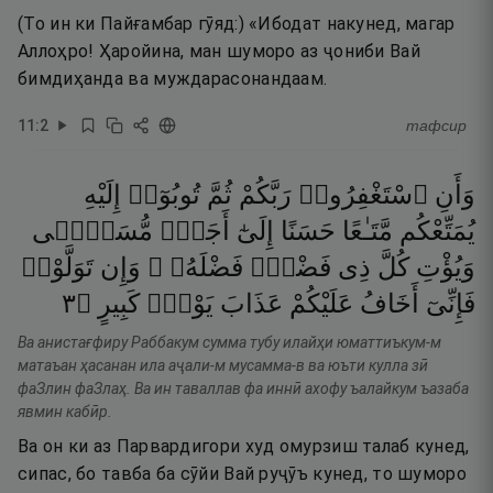
(То ин ки Пайғамбар гӯяд:) «Ибодат накунед, магар
Аллоҳро! Ҳаройина, ман шуморо аз ҷониби Вай
бимдиҳанда ва муждарасонандаам.
11
:
2
тафсир
وَأَنِ
ٱسْتَغْفِرُوا۟
رَبَّكُمْ
ثُمَّ
تُوبُوٓا۟
إِلَيْهِ
يُمَتِّعْكُم
مَّتَـٰعًا
حَسَنًا
إِلَىٰٓ
أَجَلٍۢ
مُّسَمًّۭى
وَيُؤْتِ
كُلَّ
ذِى
فَضْلٍۢ
فَضْلَهُۥ ۖ
وَإِن
تَوَلَّوْا۟
٣
۝
كَبِيرٍ
يَوْمٍۢ
عَذَابَ
عَلَيْكُمْ
أَخَافُ
فَإِنِّىٓ
Ва анистағфиру Раббакум сумма тубу илайҳи юматтиъкум-м
матаъан ҳасанан ила аҷали-м мусамма-в ва юъти кулла зӣ
фаЗлин фаЗлаҳ. Ва ин таваллав фа иннӣ ахофу ъалайкум ъазаба
явмин кабӣр.
Ва он ки аз Парвардигори худ омурзиш талаб кунед,
сипас, бо тавба ба сӯйи Вай руҷӯъ кунед, то шуморо