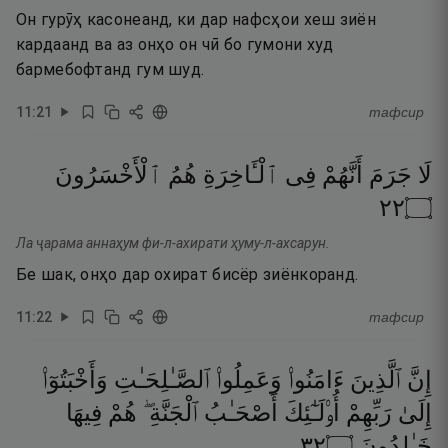
Он гурӯҳ касонеанд, ки дар нафсҳои хеш зиён
кардаанд ва аз онҳо он чӣ бо гумони худ
бармебофтанд гум шуд.
11
:
21
тафсир
لَا
جَرَمَ
أَنَّهُمْ
فِى
ٱلْـَٔاخِرَةِ
هُمُ
ٱلْأَخْسَرُونَ
٢٢
۝
Ла ҷарама аннаҳум фи-л-ахирати ҳуму-л-ахсарун.
Бе шак, онҳо дар охират бисёр зиёнкоранд.
11
:
22
тафсир
إِنَّ
ٱلَّذِينَ
ءَامَنُوا۟
وَعَمِلُوا۟
ٱلصَّـٰلِحَـٰتِ
وَأَخْبَتُوٓا۟
إِلَىٰ
رَبِّهِمْ
أُو۟لَـٰٓئِكَ
أَصْحَـٰبُ
ٱلْجَنَّةِ ۖ
هُمْ
فِيهَا
٢٣
۝
خَـٰلِدُونَ