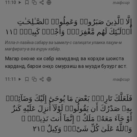
11
:
10
тафсир
إِلَّا
ٱلَّذِينَ
صَبَرُوا۟
وَعَمِلُوا۟
ٱلصَّـٰلِحَـٰتِ
١١
۝
كَبِيرٌۭ
وَأَجْرٌۭ
مَّغْفِرَةٌۭ
لَهُم
أُو۟لَـٰٓئِكَ
Илла-л-лазӣна сабару ва ъамилу-с салиҳати улаика лаҳум-м
мағфирату-в ва аҷрун кабӣр.
Магар ононе ки сабр намуданд ва корҳои шоиста
карданд, барои онҳо омурзиш ва музди бузург аст.
11
:
11
тафсир
فَلَعَلَّكَ
تَارِكٌۢ
بَعْضَ
مَا
يُوحَىٰٓ
إِلَيْكَ
وَضَآئِقٌۢ
بِهِۦ
صَدْرُكَ
أَن
يَقُولُوا۟
لَوْلَآ
أُنزِلَ
عَلَيْهِ
كَنزٌ
أَوْ
جَآءَ
مَعَهُۥ
مَلَكٌ ۚ
إِنَّمَآ
أَنتَ
نَذِيرٌۭ ۚ
١٢
۝
وَكِيلٌ
شَىْءٍۢ
كُلِّ
عَلَىٰ
وَٱللَّهُ