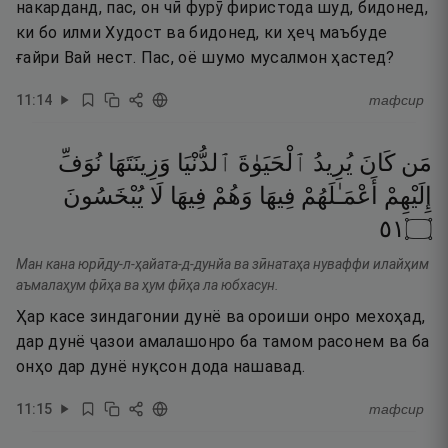
накарданд, пас, он чӣ фурӯ фиристода шуд, бидонед,
ки бо илми Худост ва бидонед, ки ҳеҷ маъбуде
ғайри Вай нест. Пас, оё шумо мусалмон ҳастед?
11
:
14
тафсир
مَن
كَانَ
يُرِيدُ
ٱلْحَيَوٰةَ
ٱلدُّنْيَا
وَزِينَتَهَا
نُوَفِّ
إِلَيْهِمْ
أَعْمَـٰلَهُمْ
فِيهَا
وَهُمْ
فِيهَا
لَا
يُبْخَسُونَ
١٥
۝
Ман кана юрӣду-л-ҳайата-д-дунйа ва зӣнатаҳа нуваффи илайҳим
аъмалаҳум фӣҳа ва ҳум фӣҳа ла юбхасун.
Ҳар касе зиндагонии дунё ва ороиши онро мехоҳад,
дар дунё ҷазои амалашонро ба тамом расонем ва ба
онҳо дар дунё нуқсон дода нашавад.
11
:
15
тафсир