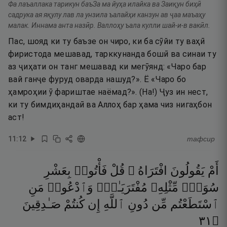
Фа лаъаллака тарикун баъЗа ма йуҳа илайка ва Заиқун биҳӣ
садрука ая яқулу лав ла унзила ъалайҳи канзун ав ҷаа маъаҳу
малак. Иннама анта назӣр. Валлоҳу ъала кулли шай-и-в вакӣл.
Пас, шояд ки ту баъзе он чиро, ки ба сӯйи ту ваҳӣ
фиристода мешавад, тарккунанда бошӣ ва синаи ту
аз ҷиҳати он танг мешавад ки мегӯянд: «Чаро бар
вай ганҷе фуруд оварда нашуд?». Ё «Чаро бо
ҳамроҳии ӯ фариштае наёмад?». (На!) Ҷуз ин нест,
ки ту бимдиҳандаӣ ва Аллоҳ бар ҳама чиз нигаҳбон
аст!
11
:
12
тафсир
أَمْ
يَقُولُونَ
افْتَرَاهُ ۖ
قُلْ
فَأْتُوا۟
بِعَشْرِ
سُوَرٍۢ
مِّثْلِهِۦ
مُفْتَرَيَـٰتٍۢ
وَٱدْعُوا۟
مَنِ
ٱسْتَطَعْتُم
مِّن
دُونِ
ٱللَّهِ
إِن
كُنتُمْ
صَـٰدِقِينَ
١٣
۝