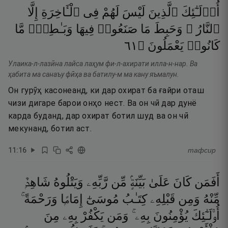
أُو۟لَـٰٓئِكَ
ٱلَّذِينَ
لَيْسَ
لَهُمْ
فِى
ٱلْـَٔاخِرَةِ
إِلَّا
ٱلنَّارُ ۖ
وَحَبِطَ
مَا
صَنَعُوا۟
فِيهَا
وَبَـٰطِلٌۭ
مَّا
١٦
۝
يَعْمَلُونَ
كَانُوا۟
Улаика-л-лазӣна лайса лаҳум фи-л-ахирати илла-н-нар. Ва
ҳабита ма санаъу фӣҳа ва батилу-м ма кану яъмалун.
Он гурӯҳ касонеанд, ки дар охират ба ғайри оташ
чизи дигаре барои онҳо нест. Ва он чӣ дар дунё
карда буданд, дар охират ботил шуд ва он чӣ
мекунанд, ботил аст.
11
:
16
тафсир
أَفَمَن
كَانَ
عَلَىٰ
بَيِّنَةٍۢ
مِّن
رَّبِّهِۦ
وَيَتْلُوهُ
شَاهِدٌۭ
مِّنْهُ
وَمِن
قَبْلِهِۦ
كِتَـٰبُ
مُوسَىٰٓ
إِمَامًۭا
وَرَحْمَةً ۚ
أُو۟لَـٰٓئِكَ
يُؤْمِنُونَ
بِهِۦ ۚ
وَمَن
يَكْفُرْ
بِهِۦ
مِنَ