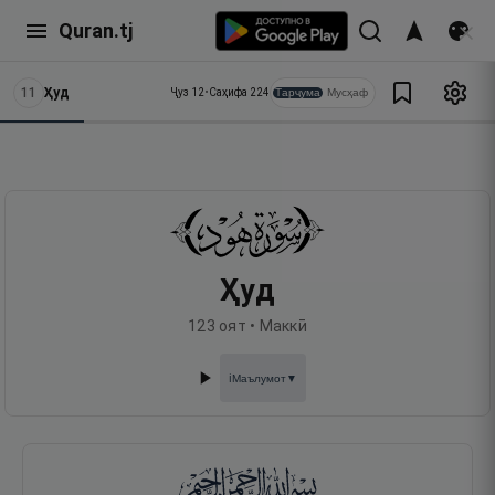
Quran.tj
11
Ҳуд
Тарҷума
Мусҳаф
Ҷуз
12
•
Саҳифа
224
Ҳуд
123
оят •
Маккӣ
Маълумот
▼
ℹ️