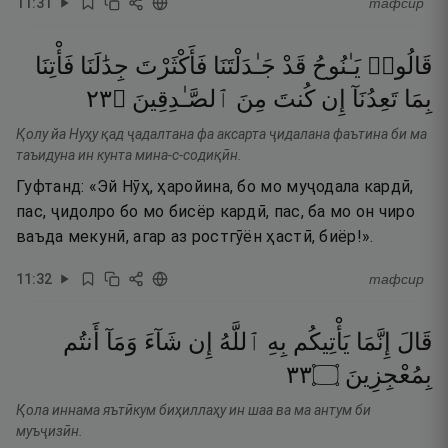
11
:
31
тафсир
قَالُوا۟
يَـٰنُوحُ
قَدْ
جَـٰدَلْتَنَا
فَأَكْثَرْتَ
جِدَٰلَنَا
فَأْتِنَا
٣٢
۝
ٱلصَّـٰدِقِينَ
مِنَ
كُنتَ
إِن
تَعِدُنَآ
بِمَا
Қолу йа Нуҳу қад ҷадалтана фа аксарта ҷидалана фаътина би ма
таъидуна ин кунта мина-с-содиқӣн.
Гуфтанд: «Эй Нӯҳ, ҳаройина, бо мо муҷодала кардӣ,
пас, ҷидолро бо мо бисёр кардӣ, пас, ба мо он чиро
ваъда мекунӣ, агар аз ростгӯён ҳастӣ, биёр!».
11
:
32
тафсир
قَالَ
إِنَّمَا
يَأْتِيكُم
بِهِ
ٱللَّهُ
إِن
شَآءَ
وَمَآ
أَنتُم
٣٣
۝
بِمُعْجِزِينَ
Қола иннама яътӣкум биҳиллаҳу ин шаа ва ма антум би
муъҷизӣн.