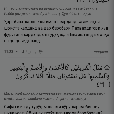
Инна-л лазӣна оману ва ъамилу-с-сплиҳати ва ахбату ила
Раббиҳим улаика асҳобу-л-Ҷаннаҳ. Ҳум фӣҳа халидун.
Ҳаройина, касоне ки имон оварданд ва амалҳои
шоиста карданд ва дар баробари Парвардигори худ
фурӯтанӣ карданд, он гурӯҳ аҳли Биҳиштанд ва онҳо
он ҷо ҷовидонанд.
11
:
23
тафсир
۞ مَثَلُ
ٱلْفَرِيقَيْنِ
كَٱلْأَعْمَىٰ
وَٱلْأَصَمِّ
وَٱلْبَصِيرِ
وَٱلسَّمِيعِ ۚ
هَلْ
يَسْتَوِيَانِ
مَثَلًا ۚ
أَفَلَا
تَذَكَّرُونَ
٢٤
۝
Масалу-л-фарӣқайни ка-л-аъма ва-л асамми ва-л-басӣри ва-с-
самӣъ. Ҳал яставийани масала. А-фа ла тазаккарун.
Сифати ин ду гурӯҳ монанди кӯру кар ва бинову
шунавост. Оё ин ду гурӯҳ дар мисол баробаранд?