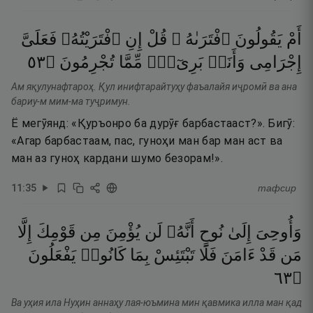
أَمْ
يَقُولُونَ
ٱفْتَرَىٰهُ ۖ
قُلْ
إِنِ
ٱفْتَرَيْتُهُۥ
فَعَلَىَّ
٣٥
۝
تُجْرِمُونَ
مِّمَّا
بَرِىٓءٌۭ
وَأَنَا۠
إِجْرَامِى
Ам яқулунафтароҳ. Қул инифтарайтуҳу фаъалайя иҷромӣ ва ана
бариу-м мим-ма туҷримун.
Ё мегӯянд: «Қуръонро ба дурӯғ барбастааст?». Бигӯ:
«Агар барбастаам, пас, гуноҳи ман бар ман аст ва
ман аз гуноҳ кардани шумо безорам!».
11
:
35
тафсир
وَأُوحِىَ
إِلَىٰ
نُوحٍ
أَنَّهُۥ
لَن
يُؤْمِنَ
مِن
قَوْمِكَ
إِلَّا
مَن
قَدْ
ءَامَنَ
فَلَا
تَبْتَئِسْ
بِمَا
كَانُوا۟
يَفْعَلُونَ
٣٦
۝
Ва уҳия ила Нуҳин аннаҳу лая-юъмина мин қавмика илла ман қад