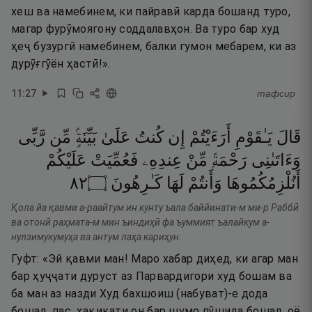
хеш ва намебинем, ки пайравӣ карда бошанд туро,
магар фурӯмоягону соддалавҳон. Ва туро бар худ
ҳеҷ бузургӣ намебинем, балки гумон мебарем, ки аз
дурӯғгӯён ҳастӣ!».
11
:
27
тафсир
قَالَ
يَـٰقَوْمِ
أَرَءَيْتُمْ
إِن
كُنتُ
عَلَىٰ
بَيِّنَةٍۢ
مِّن
رَّبِّى
وَءَاتَىٰنِى
رَحْمَةًۭ
مِّنْ
عِندِهِۦ
فَعُمِّيَتْ
عَلَيْكُمْ
٢٨
۝
كَـٰرِهُونَ
لَهَا
وَأَنتُمْ
أَنُلْزِمُكُمُوهَا
Қола йа қавми а-раайтум ин кунту ъала баййинати-м ми-р Раббӣ
ва отонӣ раҳмата-м мин ъиндиҳӣ фа ъуммият ъалайкум а-
нулзимукумуҳа ва антум лаҳа кариҳун.
Гуфт: «Эй қавми ман! Маро хабар диҳед, ки агар ман
бар ҳуҷҷати дуруст аз Парвардигори худ бошам ва
ба ман аз назди Худ бахшоиш (набуват)-е дода
бошад, пас, ҳақиқати он бар шумо пӯшида бошад, оё