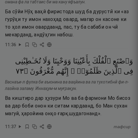
омана фа ла табтаис би ма кану яфъалун.
Ба сӯйи Нӯҳ ваҳй фиристода шуд ба дурустӣ ки «аз
гурӯҳи ту имон нахоҳад овард, магар он касоне ки
то ҳол имон овардаанд, пас, ту ба сабаби он чӣ
мекарданд, андӯҳгин набош.
11
:
36
وَٱصْنَعِ
ٱلْفُلْكَ
بِأَعْيُنِنَا
وَوَحْيِنَا
وَلَا
تُخَـٰطِبْنِى
٣٧
۝
مُّغْرَقُونَ
إِنَّهُم
ظَلَمُوٓا۟ ۚ
ٱلَّذِينَ
فِى
Васнаъи-л фулка би аъюнина ва ваҳӣина ва ла тухотибнӣ фи-л-
лазӣна заламу. Иннаҳум-м муғрақун.
Ва киштиро дар ҳузури Мо ва ба фармони Мо бисоз
ва дар боби онон ки ситам кардаанд, бо Ман сухан
магуй, ҳаройина онҳо ғарқшудагонанд».
11
:
37
тафсир