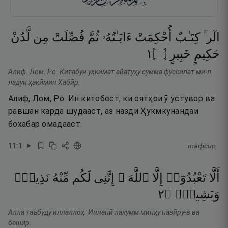
الٓر ۚ
كِتَـٰبٌ
أُحْكِمَتْ
ءَايَـٰتُهُۥ
ثُمَّ
فُصِّلَتْ
مِن
لَّدُنْ
١
۝
خَبِيرٍ
حَكِيمٍ
Алиф. Лом. Ро. Китабун уҳкимат айатуҳу сумма фуссилат ми-л
ладун ҳакӣмин Хабӣр.
Алиф, Лом, Ро. Ин китобест, ки оятҳои ӯ устувор ва
равшан карда шудааст, аз назди Ҳукмкунандаи
бохабар омадааст.
11
:
1
тафсир
أَلَّا
تَعْبُدُوٓا۟
إِلَّا
ٱللَّهَ ۚ
إِنَّنِى
لَكُم
مِّنْهُ
نَذِيرٌۭ
٢
۝
وَبَشِيرٌۭ
Алла таъбуду иллаллоҳ. Иннанӣ лакумм минҳу назӣру-в ва
башӣр.