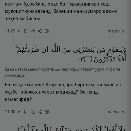
нестам. Ҳаройина, онҳо ба Парвардигори хеш
мулоқоткунандаанд. Валекин ман шуморо қавми
ҷоҳил мебинам.
11
:
29
тафсир
وَيَـٰقَوْمِ
مَن
يَنصُرُنِى
مِنَ
ٱللَّهِ
إِن
طَرَدتُّهُمْ ۚ
٣٠
۝
تَذَكَّرُونَ
أَفَلَا
Ва йа қавми ма-я-янсурунӣ миналлоҳи ин тараттуҳум. А-фа ла
тазаккарун.
Ва эй қавми ман! Агар онҳоро биронам, кӣ маро аз
уқубати Аллоҳ нусрат медиҳад? Оё панд
намегиред?
11
:
30
тафсир
وَلَآ
أَقُولُ
لَكُمْ
عِندِى
خَزَآئِنُ
ٱللَّهِ
وَلَآ
أَعْلَمُ