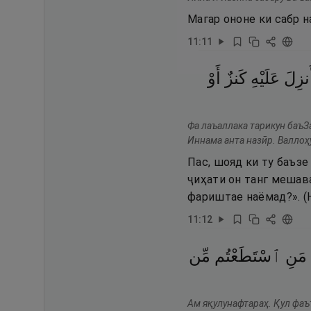
Магар ононе ки сабр н
11
:
11
ُنزِلَ
عَلَيْهِ
كَنزٌ
أَوْ
Фа лаъаллака тарикун баъЗа
Иннама анта назӣр. Валлоҳу
Пас, шояд ки ту баъзе
ҷиҳати он танг мешава
фариштае наёмад?». (Н
11
:
12
مَنِ
ٱسْتَطَعْتُم
مِّن
Ам яқулунафтараҳ. Қул фаъ