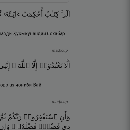
الٓر ۚ
كِتَـٰبٌ
أُحْكِمَتْ
ءَايَـٰتُهُۥ
ثُ
 назди Ҳукмкунандаи бохабар
тафсир
أَلَّا
تَعْبُدُوٓا۟
إِلَّا
ٱللَّهَ ۚ
إِنَّنِ
моро аз ҷониби Вай
тафсир
وَأَنِ
ٱسْتَغْفِرُوا۟
رَبَّكُمْ
ثُمَّ
ذِى
فَضْلٍۢ
فَضْلَهُۥ ۖ
وَإِن