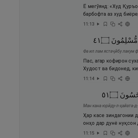
Ё мегӯянд: «Худ Қуръо
барбофта аз худ биёред
11
:
13
١٤
۝
مُّسْلِمُونَ
Фа ил лам ястаҷӣбу лакум 
Пас, агар кофирон сух
Худост ва бидонед, ки
11
:
14
١٥
۝
ْخَسُونَ
Ман кана юрӣду-л-ҳайата-д
Ҳар касе зиндагонии 
онҳо дар дунё нуқсон
11
:
15