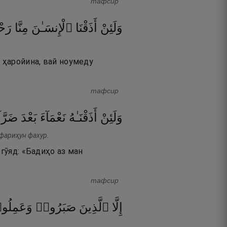
тафсир
وَلَئِنْ
أَذَقْنَا
ٱلْإِنسَـٰنَ
مِنَّا
رَح
, ҳаройина, вай ноумеду
тафсир
وَلَئِنْ
أَذَقْنَـٰهُ
نَعْمَآءَ
بَعْدَ
ضَرَّآ
 фариҳун фахур.
гӯяд: «Бадиҳо аз ман
тафсир
إِلَّا
ٱلَّذِينَ
صَبَرُوا۟
وَعَمِلُ