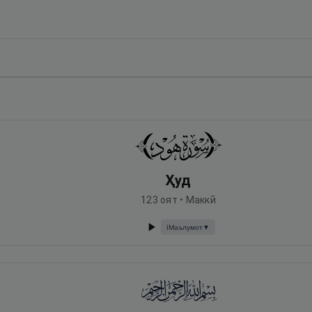
Ҳуд
123
оят •
Маккӣ
Маълумот
▼
ℹ️