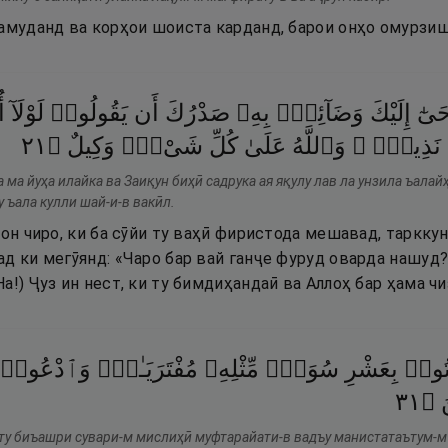
амуданд ва корҳои шоиста карданд, барои онҳо омурзиш 
َىٰٓ
إِلَيْكَ
وَضَآئِقٌۢ
بِهِۦ
صَدْرُكَ
أَن
يَقُولُوا۟
لَوْلَآ
أ
١٢
۝
وَكِيلٌ
شَىْءٍۢ
كُلِّ
عَلَىٰ
وَٱللَّهُ
نَذِيرٌۭ ۚ
 ма йуҳа илайка ва Заиқун биҳӣ садрука ая яқулу лав ла унзила ъалайҳ
 ъала кулли шай-и-в вакӣл.
 он чиро, ки ба сӯйи ту ваҳӣ фиристода мешавад, таркку
д ки мегӯянд: «Чаро бар вай ганҷе фуруд оварда нашуд?
а!) Ҷуз ин нест, ки ту бимдиҳандаӣ ва Аллоҳ бар ҳама чи
ْتُوا۟
بِعَشْرِ
سُوَرٍۢ
مِّثْلِهِۦ
مُفْتَرَيَـٰتٍۢ
وَٱدْعُوا۟
١٣
۝
َ
ту биъашри сувари-м мислиҳӣ муфтарайати-в вадъу манистатаътум-м