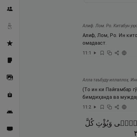
Пайғамбарон
Алиф. Лом. Ро. Китабун уҳ
Дуоҳо
Алиф, Лом, Ро. Ин кит
омадааст.
Асмоул Ҳусно
11
:
1
Фарзи айн
Галерея
Алла таъбуду иллаллоҳ. Ин
(То ин ки Пайғамбар г
Махзани Маърифат
бимдиҳанда ва мужда
11
:
2
Барномаи мобилӣ
َمًّۭى
وَيُؤْتِ
كُلَّ
Пахшҳои зинда