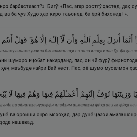
нро барбастааст?». Бигӯ: «Пас, агар ростгӯ ҳастед, даҳ с
 ва ба ҷуз Худо ҳар киро тавонед, ба ёрӣ бихонед! ».
۟
أَنَّمَآ
أُنزِلَ
بِعِلْمِ
ٱللَّهِ
وَأَن
لَّآ
إِلَـٰهَ
إِلَّا
هُوَ ۖ
فَهَلْ
أَنتُم
фаъламу аннама унзила биъилмиллаҳи ва алла илаҳа илла Ҳу. Фа ҳал 
ани шуморо иҷобат накарданд, пас, он чӣ фурӯ фиристода
 ҳеҷ маъбуде ғайри Вай нест. Пас, оё шумо мусалмон ҳа
َا
وَزِينَتَهَا
نُوَفِّ
إِلَيْهِمْ
أَعْمَـٰلَهُمْ
فِيهَا
وَهُمْ
فِيهَا
لَا
يُب
-дунйа ва зӣнатаҳа нуваффи илайҳим аъмалаҳум фӣҳа ва ҳум фӣҳа ла 
дунё ва ороиши онро мехоҳад, дар дунё ҷазои амалашонр
 дода нашавад.