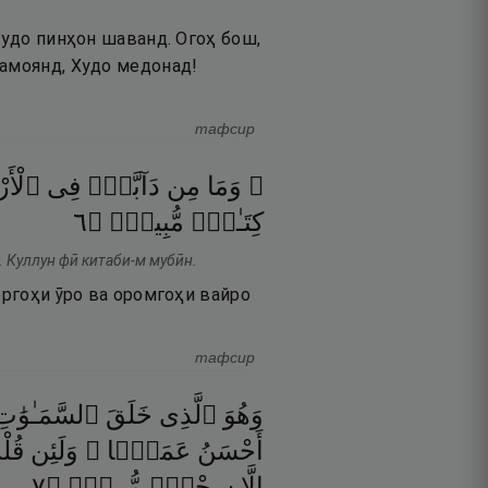
Худо пинҳон шаванд. Огоҳ бош,
намоянд, Худо медонад!
тафсир
۞ وَمَا
مِن
دَآبَّةٍۢ
فِى
ٱلْأَ
٦
۝
مُّبِينٍۢ
كِتَـٰبٍۢ
. Куллун фӣ китаби-м мубӣн.
оргоҳи ӯро ва оромгоҳи вайро
тафсир
وَهُوَ
ٱلَّذِى
خَلَقَ
ٱلسَّمَـٰوَٰت
أَحْسَنُ
عَمَلًۭا ۗ
وَلَئِن
قُلْ
٧
۝
مُّبِينٌۭ
سِحْرٌۭ
إِلَّا