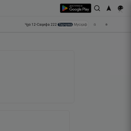
Ҷуз
12
•
Саҳифа
222
Тарҷума
Мусҳаф