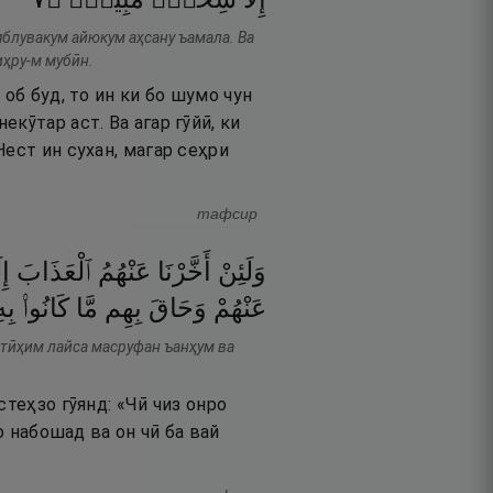
 яблувакум айюкум аҳсану ъамала. Ва
иҳру-м мубӣн.
об буд, то ин ки бо шумо чун
кӯтар аст. Ва агар гӯйӣ, ки
ест ин сухан, магар сеҳри
тафсир
وَلَئِنْ
أَخَّرْنَا
عَنْهُمُ
ٱلْعَذَابَ
إِ
عَنْهُمْ
وَحَاقَ
بِهِم
مَّا
كَانُوا۟
بِه
ътӣҳим лайса масруфан ъанҳум ва
стеҳзо гӯянд: «Чӣ чиз онро
о набошад ва он чӣ ба вай