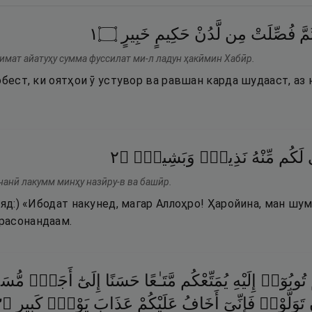
١
۝
خَبِيرٍ
حَكِيمٍ
لَّدُنْ
مِن
فُصِّلَتْ
مَّ
кимат айатуҳу сумма фуссилат ми-л ладун ҳакӣмин Хабӣр.
обест, ки оятҳои ӯ устувор ва равшан карда шудааст, аз
٢
۝
وَبَشِيرٌۭ
نَذِيرٌۭ
مِّنْهُ
لَكُم
ى
нанӣ лакумм минҳу назӣру-в ва башӣр.
ӯяд:) «Ибодат накунед, магар Аллоҳро! Ҳаройина, ман шу
расонандаам.
تُوبُوٓا۟
إِلَيْهِ
يُمَتِّعْكُم
مَّتَـٰعًا
حَسَنًا
إِلَىٰٓ
أَجَلٍۢ
مُّس
٣
۝
كَبِيرٍ
يَوْمٍۢ
عَذَابَ
عَلَيْكُمْ
أَخَافُ
فَإِنِّىٓ
تَوَلَّوْا۟