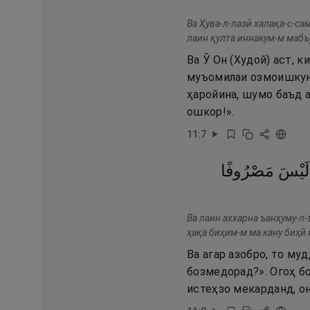
Ва Ҳува-л-лазӣ халақа-с-са
лаин қулта иннакум-м мабъу
Ва Ӯ Он (Худой) аст, 
муъомилаи озмоишкунан
ҳаройина, шумо баъд а
ошкор!».
11
:
7
لَيْسَ
مَصْرُوفًا
Ва лаин аххарна ъанҳуму-л
ҳақа биҳим-м ма кану биҳӣ 
Ва агар азобро, то му
бозмедорад?». Огоҳ бо
истеҳзо мекарданд, он