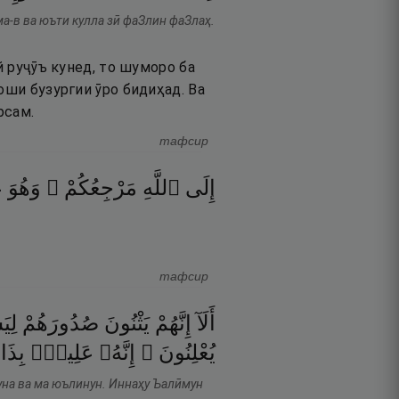
а-в ва юъти кулла зӣ фаЗлин фаЗлаҳ.
й руҷӯъ кунед, то шуморо ба
оши бузургии ӯро бидиҳад. Ва
рсам.
тафсир
إِلَى
ٱللَّهِ
مَرْجِعُكُمْ ۖ
وَهُوَ
ع
тафсир
أَلَآ
إِنَّهُمْ
يَثْنُونَ
صُدُورَهُمْ
لِي
يُعْلِنُونَ ۚ
إِنَّهُۥ
عَلِيمٌۢ
بِذَ
уна ва ма юълинун. Иннаҳу Ъалӣмун