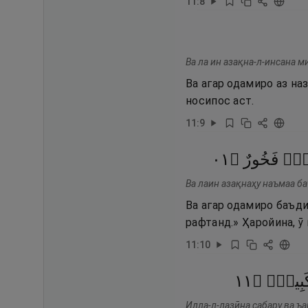
11
:
8
Ва ла ин азақна-л-инсана м
Ва агар одамиро аз на
носипос аст.
11
:
9
١٠
۝
فَخُورٌ
ِحٌۭ
Ва лаин азақнаҳу наъмаа ба
Ва агар одамиро баъди
рафтанд.» Ҳаройина, ӯ
11
:
10
١١
۝
َبِيرٌۭ
Илла-л-лазӣна сабару ва ъа