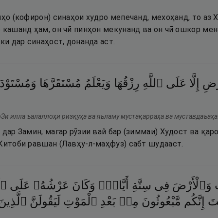
нҳо (кофирон) синаҳои худро мепечанд, мехоҳанд, то аз 
р кашанд ҳам, он чӣ пинҳон мекунанд ва он чӣ ошкор ме
 ки дар синаҳост, донанда аст.
رْضِ
إِلَّا
عَلَى
ٱللَّهِ
رِزْقُهَا
وَيَعْلَمُ
مُسْتَقَرَّهَا
وَمُسْتَوْ ۚ
рЗи илла ъалаллоҳи ризқуҳа ва яъламу мустақарраҳа ва муставдаъаҳа
 дар Замин, магар рӯзии вай бар (зиммаи) Худост ва қар
 Китоби равшан (Лавҳу-л-маҳфуз) сабт шудааст.
ِ
وَٱلْأَرْضَ
فِى
سِتَّةِ
أَيَّامٍۢ
وَكَانَ
عَرْشُهُۥ
عَلَى
ٱلْ
تَ
إِنَّكُم
مَّبْعُوثُونَ
مِنۢ
بَعْدِ
ٱلْمَوْتِ
لَيَقُولَنَّ
ٱلَّذِينَ