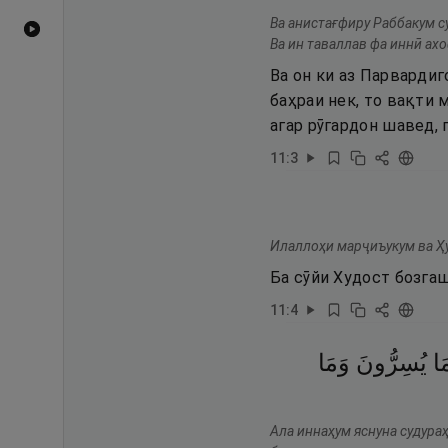
Ва анистағфиру Раббакум с
Видеоҳои YouTube
Ва ин таваллав фа иннӣ ах
Ва он ки аз Парвардиг
баҳраи нек, то вақти 
агар рӯгардон шавед, 
11
:
3
Илаллоҳи марҷиъукум ва Ҳу
Ба сӯйи Худост бозгаш
11
:
4
َا
يُسِرُّونَ
وَمَا
Ала иннаҳум яснуна судура