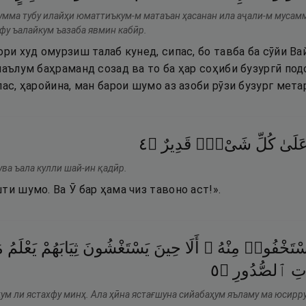
умма тубу илайҳи юматтиъкум-м матаъан ҳасанан ила аҷали-м мусамм
офу ъалайкум ъазаба явмин кабӣр.
ори худ омурзиш талаб кунед, сипас, бо тавба ба сӯйи Ва
маълум баҳраманд созад ва то ба ҳар соҳиби бузургӣ под
пас, ҳаройина, ман барои шумо аз азоби рӯзи бузург мета
٤
۝
قَدِيرٌ
شَىْءٍۢ
كُلِّ
َلَىٰ
ва ъала кулли шай-ин қадӣр.
ти шумо. Ва Ӯ бар ҳама чиз тавоно аст!».
َسْتَخْفُوا۟
مِنْهُ ۚ
أَلَا
حِينَ
يَسْتَغْشُونَ
ثِيَابَهُمْ
يَعْلَمُ
م
٥
۝
ٱلصُّدُورِ
اتِ
ҳум ли ястахфу минҳ. Ала ҳӣна ястағшуна сийабаҳум яъламу ма юсирр