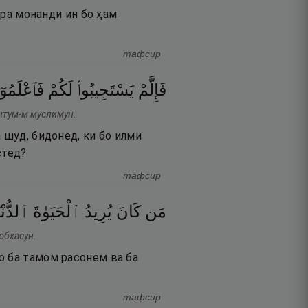
ура монанди ин бо ҳам
тафсир
فَإِلَّمْ
يَسْتَجِيبُوا۟
لَكُمْ
فَٱعْلَمُوٓا
антум-м муслимун.
 шуд, бидонед, ки бо илми
стед?
тафсир
مَن
كَانَ
يُرِيدُ
ٱلْحَيَوٰةَ
ٱلدُّنْي
юбхасун.
о ба тамом расонем ва ба
тафсир