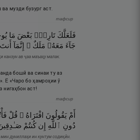
ва музди бузург аст.
тафсир
فَلَعَلَّكَ
تَارِكٌۢ
بَعْضَ
مَا
يُوح
جَآءَ
مَعَهُۥ
مَلَكٌ ۚ
إِنَّمَآ
أَنتَ
и канзун ав ҷаа маъаҳу малак.
нанда бошӣ ва синаи ту аз
». Ё «Чаро бо ҳамроҳии ӯ
з нигаҳбон аст!
тафсир
أَمْ
يَقُولُونَ
افْتَرَاهُ ۖ
قُلْ
فَأ
دُونِ
ٱللَّهِ
إِن
كُنتُمْ
صَـٰدِقِين
 мин дуниллаҳи ин кунтум содиқӣн.