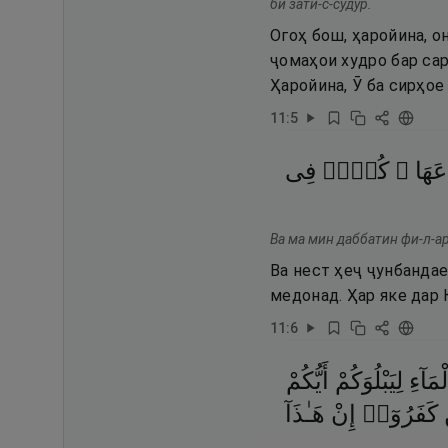
би зати-с-судур.
Огоҳ бош, ҳаройина, о
ҷомаҳои худро бар са
Ҳаройина, Ӯ ба сирҳое
11
:
5
دَعَهَا
كُلٌّۭ
فِى
Ва ма мин даббатин фи-л-а
Ва нест ҳеҷ ҷунбандае
медонад. Ҳар яке дар
11
:
6
مَآءِ
لِيَبْلُوَكُمْ
أَيُّكُمْ
كَفَرُوٓا۟
إِنْ
هَـٰذَآ