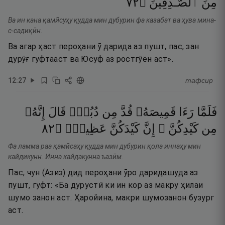
٢٧
۝
ٱلصَّـٰدِقِينَ
مِنَ
Ва ин кана қамӣсуҳу қудда мин дубурин фа казабат ва ҳува мина-
с-садиқӣн.
Ва агар ҳаст пероҳани ӯ дарида аз пушт, пас, зан
дурӯғ гуфтааст ва Юсуф аз ростгӯён аст».
12
:
27
тафсир
فَلَمَّا
رَءَا
قَمِيصَهُۥ
قُدَّ
مِن
دُبُرٍۢ
قَالَ
إِنَّهُۥ
٢٨
۝
عَظِيمٌۭ
كَيْدَكُنَّ
إِنَّ
كَيْدِكُنَّ ۖ
مِن
Фа ламма раа қамӣсаҳу қудда мин дубурин қола иннаҳу мин
кайдикунн. Инна кайдакунна ъазӣм.
Пас, чун (Азиз) дид пероҳани ӯро даридашуда аз
пушт, гуфт: «Ба дурустӣ ки ин кор аз макру ҳилаи
шумо занон аст. Ҳаройина, макри шумозанон бузург
аст.