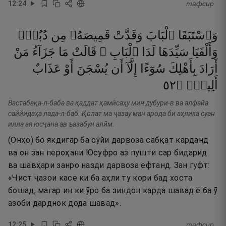
12
:
24
тафсир
وَٱسْتَبَقَا
ٱلْبَابَ
وَقَدَّتْ
قَمِيصَهُۥ
مِن
دُبُرٍۢ
وَأَلْفَيَا
سَيِّدَهَا
لَدَا
ٱلْبَابِ ۚ
قَالَتْ
مَا
جَزَآءُ
مَنْ
أَرَادَ
بِأَهْلِكَ
سُوٓءًا
إِلَّآ
أَن
يُسْجَنَ
أَوْ
عَذَابٌ
٢٥
۝
أَلِيمٌۭ
Вастабақа-л-баба ва қаддат қамӣсаҳу мин дубури-в ва алфайа
саййидаҳа лада-л-баб. Қолат ма ҷазау ман арода би аҳлика суан
илла ая юсҷана ав ъазабун алӣм.
(Онҳо) бо якдигар ба сӯйи дарвоза сабқат карданд
ва он зан пероҳани Юсуфро аз пушти сар бидарид
ва шавҳари занро назди дарвоза ёфтанд. Зан гуфт:
«Чист ҷазои касе ки ба аҳли ту кори бад хоста
бошад, магар ин ки ӯро ба зиндон карда шавад ё ба ӯ
азоби дарднок дода шавад».
12
:
25
тафсир