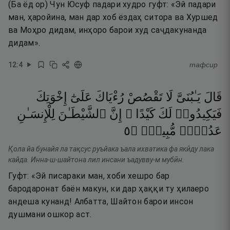
(Ба ёд ор) Чун Юсуф падари худро гуфт: «Эй падари
ман, ҳаройина, ман дар хоб ёздаҳ ситора ва Хуршед
ва Моҳро дидам, инҳоро барои худ саҷдакунанда
дидам».
12
:
4
тафсир
قَالَ
يَـٰبُنَىَّ
لَا
تَقْصُصْ
رُءْيَاكَ
عَلَىٰٓ
إِخْوَتِكَ
فَيَكِيدُوا۟
لَكَ
كَيْدًا ۖ
إِنَّ
ٱلشَّيْطَـٰنَ
لِلْإِنسَـٰنِ
٥
۝
مُّبِينٌۭ
عَدُوٌّۭ
Қола йа бунайя ла тақсус руъйака ъала ихватика фа якӣду лака
кайда. Инна-ш-шайтона лил инсани ъадувву-м мубӣн.
Гуфт: «Эй писараки ман, хоби хешро бар
бародаронат баён макун, ки дар ҳаққи ту ҳилаеро
андеша кунанд! Албатта, Шайтон барои инсон
душмани ошкор аст.