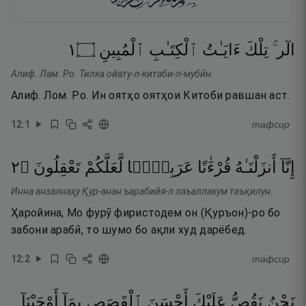
١
۝
ٱلْمُبِينِ
ٱلْكِتَـٰبِ
ءَايَـٰتُ
تِلْكَ
الٓر ۚ
Алиф. Лам. Ро. Тилка ойату-л-китаби-л-мубӣн.
Алиф. Лом. Ро. Ин оятҳо оятҳои Китоби равшан аст.
12
:
1
тафсир
٢
۝
تَعْقِلُونَ
لَّعَلَّكُمْ
عَرَبِيًّۭا
قُرْءَٰنًا
أَنزَلْنَـٰهُ
إِنَّآ
Инна анзалнаҳу Қур-анан ъарабийя-л лаъаллакум таъқилун.
Ҳаройина, Мо фурӯ фиристодем он (Қуръон)-ро бо
забони арабӣ, то шумо бо ақли худ дарёбед.
12
:
2
тафсир
نَحْنُ
نَقُصُّ
عَلَيْكَ
أَحْسَنَ
ٱلْقَصَصِ
بِمَآ
أَوْحَيْنَآ