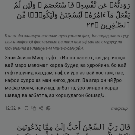
رَٰوَدتُّهُۥ
عَن
نَّفْسِهِۦ
فَٱسْتَعْصَمَ ۖ
وَلَئِن
لَّمْ
يَفْعَلْ
مَآ
ءَامُرُهُۥ
لَيُسْجَنَنَّ
وَلَيَكُونًۭا
مِّنَ
٣٢
۝
ٱلصَّـٰغِرِينَ
Қолат фа заликунна-л-лазӣ лумтуннанӣ фӣҳ. Ва лақад раваттуҳу
ъан-н-нафсиҳӣ фастаъсама ва лаил лам яфъал ма омуруҳу ла
юсҷананна ва лаякуна-м мина-с-сағирӣн.
Зани Азизи Миср гуфт: «Ин он касест, ки дар ишқи
вай маро маломат карда будед ва ҳаройина, бо вай
гуфтушунид кардам, нафси ӯро аз вай хостам, пас,
нафси худро аз ман нигоҳ дошт. Ва агар он чӣ ӯро
мефармоям, накунад, албатта, ӯро зиндон карда
шавад ва албатта, аз хоршудагон бошад!».
12
:
32
тафсир
قَالَ
رَبِّ
ٱلسِّجْنُ
أَحَبُّ
إِلَىَّ
مِمَّا
يَدْعُونَنِىٓ