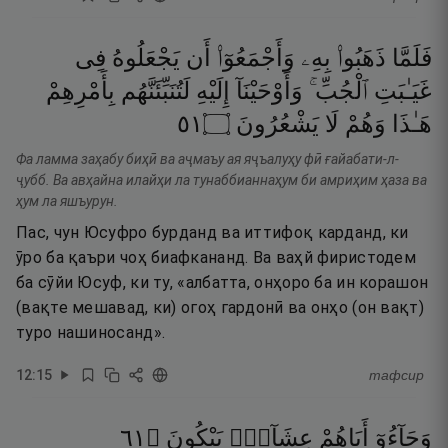
فَلَمَّا
ذَهَبُوا۟
بِهِۦ
وَأَجْمَعُوٓا۟
أَن
يَجْعَلُوهُ
فِى
غَيَـٰبَتِ
ٱلْجُبِّ ۚ
وَأَوْحَيْنَآ
إِلَيْهِ
لَتُنَبِّئَنَّهُم
بِأَمْرِهِمْ
١٥
۝
يَشْعُرُونَ
لَا
وَهُمْ
هَـٰذَا
Фа ламма заҳабу биҳӣ ва аҷмаъу ая яҷъалуҳу фӣ ғайабати-л-
ҷубб. Ва авҳайна илайҳи ла тунаббианнаҳум би амриҳим ҳаза ва
ҳум ла яшъурун.
Пас, чун Юсуфро бурданд ва иттифоқ карданд, ки
ӯро ба қаъри чоҳ биафкананд. Ва ваҳй фиристодем
ба сӯйи Юсуф, ки ту, «албатта, онҳоро ба ин корашон
(вақте мешавад, ки) огоҳ гардонӣ ва онҳо (он вақт)
туро нашиносанд».
12
:
15
тафсир
١٦
۝
يَبْكُونَ
عِشَآءًۭ
أَبَاهُمْ
وَجَآءُوٓ