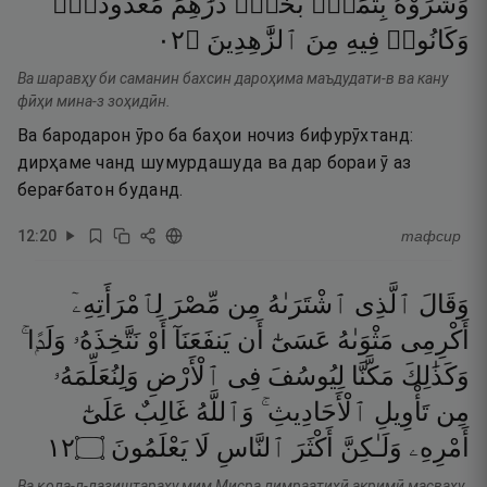
وَشَرَوْهُ
بِثَمَنٍۭ
بَخْسٍۢ
دَرَٰهِمَ
مَعْدُودَةٍۢ
٢٠
۝
ٱلزَّٰهِدِينَ
مِنَ
فِيهِ
وَكَانُوا۟
Ва шаравҳу би саманин бахсин дароҳима маъдудати-в ва кану
фӣҳи мина-з зоҳидӣн.
Ва бародарон ӯро ба баҳои ночиз бифурӯхтанд:
дирҳаме чанд шумурдашуда ва дар бораи ӯ аз
берағбатон буданд.
12
:
20
тафсир
وَقَالَ
ٱلَّذِى
ٱشْتَرَىٰهُ
مِن
مِّصْرَ
لِٱمْرَأَتِهِۦٓ
أَكْرِمِى
مَثْوَىٰهُ
عَسَىٰٓ
أَن
يَنفَعَنَآ
أَوْ
نَتَّخِذَهُۥ
وَلَدًۭا ۚ
وَكَذَٰلِكَ
مَكَّنَّا
لِيُوسُفَ
فِى
ٱلْأَرْضِ
وَلِنُعَلِّمَهُۥ
مِن
تَأْوِيلِ
ٱلْأَحَادِيثِ ۚ
وَٱللَّهُ
غَالِبٌ
عَلَىٰٓ
٢١
۝
يَعْلَمُونَ
لَا
ٱلنَّاسِ
أَكْثَرَ
وَلَـٰكِنَّ
أَمْرِهِۦ
Ва қола-л-лазиштараҳу мим Мисра лимраатиҳӣ акримӣ масваҳу