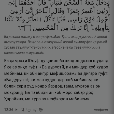
وَدَخَلَ
مَعَهُ
ٱلسِّجْنَ
فَتَيَانِ ۖ
قَالَ
أَحَدُهُمَآ
إِنِّىٓ
أَرَىٰنِىٓ
أَعْصِرُ
خَمْرًۭا ۖ
وَقَالَ
ٱلْـَٔاخَرُ
إِنِّىٓ
أَرَىٰنِىٓ
أَحْمِلُ
فَوْقَ
رَأْسِى
خُبْزًۭا
تَأْكُلُ
ٱلطَّيْرُ
مِنْهُ ۖ
نَبِّئْنَا
٣٦
۝
ٱلْمُحْسِنِينَ
مِنَ
نَرَىٰكَ
إِنَّا
بِتَأْوِيلِهِۦٓ ۖ
Ва дахала маъаҳу-с-сиҷна фатайан. Қола аҳадуҳума иннӣ аронӣ
аъсиру хамра. Ва қола-л-охару иннӣ аронӣ аҳмилу фавқа раъсӣ
хубзан таъкулу-т-тайру минҳ. Наббиъна би таъвӣлиҳӣ инна
нарока мина-л муҳсинӣн.
Ва ҳамроҳи Юсуф ду ҷавон ба зиндон дохил шуданд.
Яке аз онҳо гуфт: «Ба дурустӣ, ки ман дар хоб худро
мебинам, ки оби ангур мефишорам» ва дигаре гуфт:
«Ба дурустӣ, ки ман худро дар хоб мебинам, ки
болои сари худ нонро бардоштаам, мурғон аз он
мехӯранд. Ба таъбири ин хоб моро хабар деҳ.
Ҳаройина, мо туро аз некӯкорон мебинем».
12
:
36
тафсир