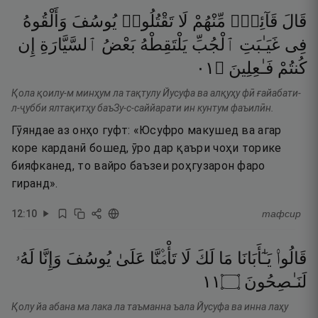
قَالَ
قَآئِلٌۭ
مِّنْهُمْ
لَا
تَقْتُلُوا۟
يُوسُفَ
وَأَلْقُوهُ
فِى
غَيَـٰبَتِ
ٱلْجُبِّ
يَلْتَقِطْهُ
بَعْضُ
ٱلسَّيَّارَةِ
إِن
١٠
۝
فَـٰعِلِينَ
كُنتُمْ
Қола қоилу-м минҳум ла тақтулу Йусуфа ва алқуҳу фӣ ғайабати-
л-ҷубби ялтақитҳу баъЗу-с-саййарати ин кунтум фаъилӣн.
Гӯяндае аз онҳо гуфт: «Юсуфро макушед ва агар
коре карданӣ бошед, ӯро дар қаъри чоҳи торике
бияфканед, то вайро баъзеи роҳгузарон фаро
гиранд».
12
:
10
тафсир
قَالُوا۟
يَـٰٓأَبَانَا
مَا
لَكَ
لَا
تَأْمَ۫نَّا
عَلَىٰ
يُوسُفَ
وَإِنَّا
لَهُۥ
١١
۝
لَنَـٰصِحُونَ
Қолу йа абана ма лака ла таъманна ъала Йусуфа ва инна лаҳу