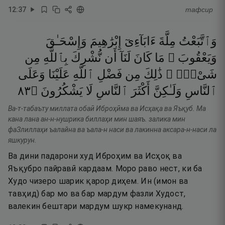
12
:
37
тафсир
وَٱتَّبَعْتُ
مِلَّةَ
ءَابَآءِىٓ
إِبْرَٰهِيمَ
وَإِسْحَـٰقَ
وَيَعْقُوبَ ۚ
مَا
كَانَ
لَنَآ
أَن
نُّشْرِكَ
بِٱللَّهِ
مِن
شَىْءٍۢ ۚ
ذَٰلِكَ
مِن
فَضْلِ
ٱللَّهِ
عَلَيْنَا
وَعَلَى
٣٨
۝
يَشْكُرُونَ
لَا
ٱلنَّاسِ
أَكْثَرَ
وَلَـٰكِنَّ
ٱلنَّاسِ
Ва-т-табаъту миллата обаӣ Иброҳӣма ва Исҳақа ва Яъқуб. Ма
кана лана ан-н-нушрика биллаҳи мин шаяъ. залика мин
фаЗлиллаҳи ъалайна ва ъала-н наси ва лакинна аксара-н-наси ла
яшкурун.
Ва дини падарони худ Иброҳим ва Исҳоқ ва
Яъқубро пайравӣ кардаам. Моро раво нест, ки ба
Худо чизеро шарик қарор диҳем. Ин (имон ва
тавҳид) бар мо ва бар мардум фазли Худост,
валекин бештари мардум шукр намекунанд.