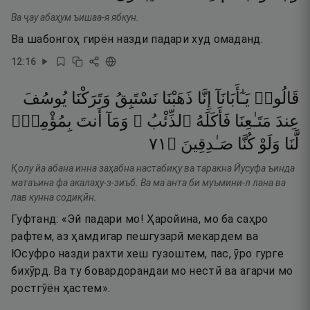
Ва ҷау абаҳум ъишаа-я ябкун.
Ва шабонгоҳ гирён назди падари худ омаданд.
12
:
16
قَالُوا۟
يَـٰٓأَبَانَآ
إِنَّا
ذَهَبْنَا
نَسْتَبِقُ
وَتَرَكْنَا
يُوسُفَ
عِندَ
مَتَـٰعِنَا
فَأَكَلَهُ
ٱلذِّئْبُ ۖ
وَمَآ
أَنتَ
بِمُؤْمِنٍۢ
١٧
۝
صَـٰدِقِينَ
كُنَّا
وَلَوْ
لَّنَا
Қолу йа абана инна заҳабна настабиқу ва таракна Йусуфа ъинда
матаъина фа акалаҳу-з-зиъб. Ва ма анта би муъмини-л лана ва
лав кунна содиқӣн.
Гуфтанд: «Эй падари мо! Ҳаройина, мо ба саҳро
рафтем, аз ҳамдигар пешгузарӣ мекардем ва
Юсуфро назди рахти хеш гузоштем, пас, ӯро гурге
бихӯрд. Ва ту бовардорандаи мо нестӣ ва агарчи мо
ростгӯён ҳастем».