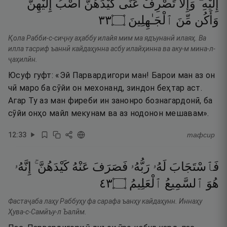
إِلَيْهِ ۖ
وَإِلَّا
تَصْرِفْ
عَنِّى
كَيْدَهُنَّ
أَصْبُ
إِلَيْهِنَّ
٣٣
۝
ٱلْجَـٰهِلِينَ
مِّنَ
وَأَكُن
Қола Рабби-с-сиҷну аҳаббу илайя мим ма ядъунанӣ илаяҳ. Ва
илла тасриф ъаннӣ кайдаҳунна асбу илайҳинна ва аку-м мина-л-
ҷаҳилӣн.
Юсуф гуфт: «Эй Парвардигори ман! Барои ман аз он
чӣ маро ба сӯйи он мехонанд, зиндон беҳтар аст.
Агар Ту аз ман фиреби ин занонро бознагардонӣ, ба
сӯйи онҳо майл мекунам ва аз нодонон мешавам».
12
:
33
тафсир
فَٱسْتَجَابَ
لَهُۥ
رَبُّهُۥ
فَصَرَفَ
عَنْهُ
كَيْدَهُنَّ ۚ
إِنَّهُۥ
٣٤
۝
ٱلْعَلِيمُ
ٱلسَّمِيعُ
هُوَ
Фастаҷаба лаҳу Раббуҳу фа сарафа ъанҳу кайдаҳунн. Иннаҳу
Ҳува-с-Самӣъу-л Ъалӣм.