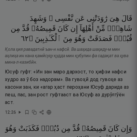
قَالَ
هِىَ
رَٰوَدَتْنِى
عَن
نَّفْسِى ۚ
وَشَهِدَ
شَاهِدٌۭ
مِّنْ
أَهْلِهَآ
إِن
كَانَ
قَمِيصُهُۥ
قُدَّ
مِن
٢٦
۝
ٱلْكَـٰذِبِينَ
مِنَ
وَهُوَ
فَصَدَقَتْ
قُبُلٍۢ
Қола ҳия равадатнӣ ъан-н нафсӣ. Ва шаҳида шаҳиду-м мин
аҳлиҳа ин кана қамӣсуҳу қудда мин қубулин фа садақат ва ҳува
мина-л-казибӣн.
Юсуф гуфт: «Ин зан маро дархост, то ҳифзи нафси
худро аз ӯ боз надорам». Ва гувоҳӣ дод гувоҳе аз
касони зан, ки «агар ҳаст пероҳани Юсуф дарида аз
пеш, пас, зан рост гуфтааст ва Юсуф аз дурӯғгӯён
аст.
12
:
26
وَإِن
كَانَ
قَمِيصُهُۥ
قُدَّ
مِن
دُبُرٍۢ
فَكَذَبَتْ
وَهُوَ