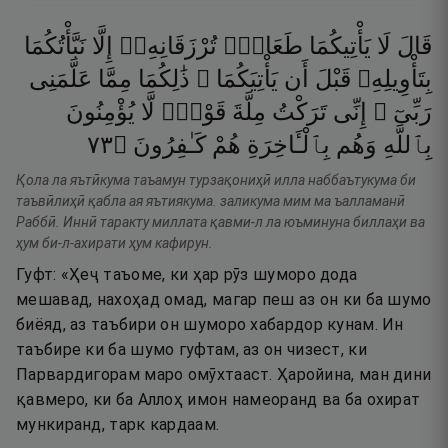
قَالَ
لَا
يَأْتِيكُمَا
طَعَامٌۭ
تُرْزَقَانِهِۦٓ
إِلَّا
نَبَّأْتُكُمَا
بِتَأْوِيلِهِۦ
قَبْلَ
أَن
يَأْتِيَكُمَا ۚ
ذَٰلِكُمَا
مِمَّا
عَلَّمَنِى
رَبِّىٓ ۚ
إِنِّى
تَرَكْتُ
مِلَّةَ
قَوْمٍۢ
لَّا
يُؤْمِنُونَ
٣٧
۝
كَـٰفِرُونَ
هُمْ
بِٱلْـَٔاخِرَةِ
وَهُم
بِٱللَّهِ
Қола ла яътӣкума таъамун турзақониҳӣ илла наббаътукума би
таъвӣлиҳӣ қабла ая яътиякума. заликума мим ма ъалламанӣ
Раббӣ. Иннӣ таракту миллата қавми-л ла юъминуна биллаҳи ва
ҳум би-л-ахирати ҳум кафирун.
Гуфт: «Ҳеҷ таъоме, ки ҳар рӯз шуморо дода
мешавад, нахоҳад омад, магар пеш аз он ки ба шумо
биёяд, аз таъбири он шуморо хабардор кунам. Ин
таъбире ки ба шумо гуфтам, аз он чизест, ки
Парвардигорам маро омӯхтааст. Ҳаройина, ман дини
қавмеро, ки ба Аллоҳ имон намеоранд ва ба охират
мункиранд, тарк кардаам.