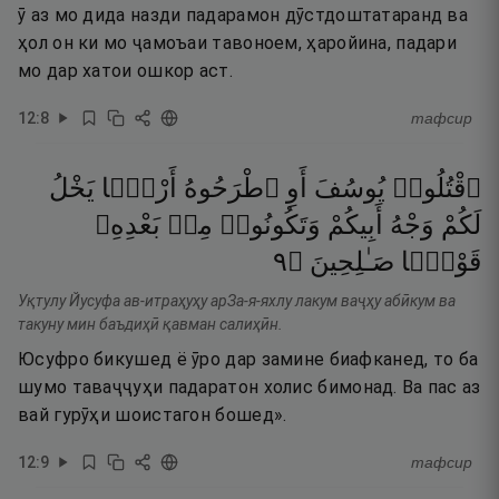
ӯ аз мо дида назди падарамон дӯстдоштатаранд ва
ҳол он ки мо ҷамоъаи тавоноем, ҳаройина, падари
мо дар хатои ошкор аст.
12
:
8
тафсир
ٱقْتُلُوا۟
يُوسُفَ
أَوِ
ٱطْرَحُوهُ
أَرْضًۭا
يَخْلُ
لَكُمْ
وَجْهُ
أَبِيكُمْ
وَتَكُونُوا۟
مِنۢ
بَعْدِهِۦ
٩
۝
صَـٰلِحِينَ
قَوْمًۭا
Уқтулу Йусуфа ав-итраҳуҳу арЗа-я-яхлу лакум ваҷҳу абӣкум ва
такуну мин баъдиҳӣ қавман салиҳӣн.
Юсуфро бикушед ё ӯро дар замине биафканед, то ба
шумо таваҷҷуҳи падаратон холис бимонад. Ва пас аз
вай гурӯҳи шоистагон бошед».
12
:
9
тафсир