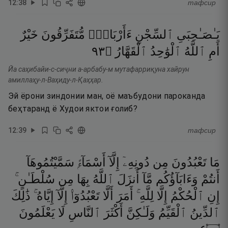
12
:
38
тафсир
يَـٰصَـٰحِبَىِ
ٱلسِّجْنِ
ءَأَرْبَابٌۭ
مُّتَفَرِّقُونَ
خَيْرٌ
٣٩
۝
ٱلْقَهَّارُ
ٱلْوَٰحِدُ
ٱللَّهُ
أَمِ
Йа саҳибайи-с-сиҷни а-арбабу-м мутафарриқуна хайрун
амиллаҳу-л-Ваҳиду-л-Қаҳҳар.
Эй ёрони зиндонии ман, оё маъбудони пароканда
беҳтаранд ё Худои яктои ғолиб?
12
:
39
тафсир
مَا
تَعْبُدُونَ
مِن
دُونِهِۦٓ
إِلَّآ
أَسْمَآءًۭ
سَمَّيْتُمُوهَآ
أَنتُمْ
وَءَابَآؤُكُم
مَّآ
أَنزَلَ
ٱللَّهُ
بِهَا
مِن
سُلْطَـٰنٍ ۚ
إِنِ
ٱلْحُكْمُ
إِلَّا
لِلَّهِ ۚ
أَمَرَ
أَلَّا
تَعْبُدُوٓا۟
إِلَّآ
إِيَّاهُ ۚ
ذَٰلِكَ
ٱلدِّينُ
ٱلْقَيِّمُ
وَلَـٰكِنَّ
أَكْثَرَ
ٱلنَّاسِ
لَا
يَعْلَمُونَ