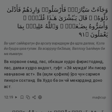
وَجَآءَتْ
سَيَّارَةٌۭ
فَأَرْسَلُوا۟
وَارِدَهُمْ
فَأَدْلَىٰ
دَلْوَهُۥ ۖ
قَالَ
يَـٰبُشْرَىٰ
هَـٰذَا
غُلَـٰمٌۭ ۚ
وَأَسَرُّوهُ
بِضَـٰعَةًۭ ۚ
وَٱللَّهُ
عَلِيمٌۢ
بِمَا
١٩
۝
يَعْمَلُونَ
Ва ҷаат саййаратун фа арсалу варидаҳум фа адла далваҳ. Қола
йа бушра ҳаза ғулам. Ва асарруҳу биЗаъаҳ. Валлоҳу Ъалӣмун би
ма яъмалун.
Ва корвоне омад, пас, обкаши худро фиристоданд,
пас, далви худро андохт, гуфт: «Эй мужда! Ин писар
навҷавоне аст». Ва (аҳли қофила) ӯро чун сармоя
пинҳон сохтанд. Ва Худо ба он чӣ мекарданд доно
аст.
12
:
19
тафсир