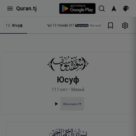
Quran.tj
12
Юсуф
Тарҷума
Мусҳаф
Ҷуз
12
•
Саҳифа
237
Юсуф
111
оят •
Маккӣ
Маълумот
▼
ℹ️