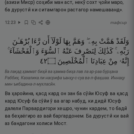
(азизи Миср) соҳиби ман аст, некӯ сохт ҷойи маро,
ба дурустӣ ки ситамгарон растагор намешаванд».
12
:
23
тафсир
وَلَقَدْ
هَمَّتْ
بِهِۦ ۖ
وَهَمَّ
بِهَا
لَوْلَآ
أَن
رَّءَا
بُرْهَـٰنَ
رَبِّهِۦ ۚ
كَذَٰلِكَ
لِنَصْرِفَ
عَنْهُ
ٱلسُّوٓءَ
وَٱلْفَحْشَآءَ ۚ
٢٤
۝
ٱلْمُخْلَصِينَ
عِبَادِنَا
مِنْ
إِنَّهُۥ
Ва лақад ҳаммат биҳӣ ва ҳамма биҳа лав ла ар-раа бурҳана
Раббиҳ. Казалика ли насрифа ъанҳу-с-суа ва-л-фаҳшаа. Иннаҳу
мин ъибадина-л-мухласӣн.
Ва ҳаройина, қасд кард он зан ба сӯйи Юсуф ва қасд
кард Юсуф ба сӯйи ӯ ва агар набуд, ки дидӣ Юсуф
далели Парвардигори хешро, чунин кардем, то бадӣ
ва беҳаёгиро аз вай баргардонем. Ба дурустӣ ки вай
аз бандагони холиси Мост.