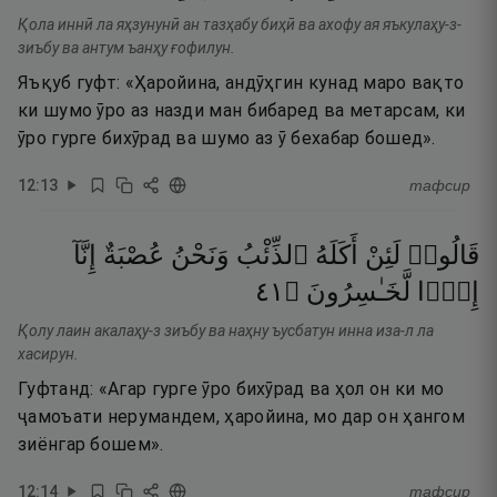
Қола иннӣ ла яҳзунунӣ ан тазҳабу биҳӣ ва ахофу ая яъкулаҳу-з-
зиъбу ва антум ъанҳу ғофилун.
Яъқуб гуфт: «Ҳаройина, андӯҳгин кунад маро вақто
ки шумо ӯро аз назди ман бибаред ва метарсам, ки
ӯро гурге бихӯрад ва шумо аз ӯ бехабар бошед».
12
:
13
тафсир
قَالُوا۟
لَئِنْ
أَكَلَهُ
ٱلذِّئْبُ
وَنَحْنُ
عُصْبَةٌ
إِنَّآ
١٤
۝
لَّخَـٰسِرُونَ
إِذًۭا
Қолу лаин акалаҳу-з зиъбу ва наҳну ъусбатун инна иза-л ла
хасирун.
Гуфтанд: «Агар гурге ӯро бихӯрад ва ҳол он ки мо
ҷамоъати нерумандем, ҳаройина, мо дар он ҳангом
зиёнгар бошем».
12
:
14
тафсир