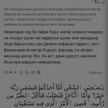
٤٠
۝
Ма таъбудуна мин дуниҳӣ илла асмаан саммайтумуҳа антум ва
абаукум ма анзалаллоҳу биҳа мин султон. Ини-л-ҳукму илла
лиллаҳ. Амара алла таъбуду илла иййаҳ. залика-д-дӣну-л
қаййиму ва лакинна аксара-н-наси ла яъламун.
Намепарастед ба ғайри Худо, магар номҳои чандеро,
ки онҳоро шумо ва падарони шумо ном ниҳодаед.
Худо барои онҳо ҳеҷ далеле нафиристодааст, нест
фармонравоӣ магар Худоро, фармуд, ки ибодат
макунед магар Ӯро. Ин аст дини дуруст, валекин
бештари мардум намедонанд.
12
:
40
тафсир
يَـٰصَـٰحِبَىِ
ٱلسِّجْنِ
أَمَّآ
أَحَدُكُمَا
فَيَسْقِى
رَبَّهُۥ
خَمْرًۭا ۖ
وَأَمَّا
ٱلْـَٔاخَرُ
فَيُصْلَبُ
فَتَأْكُلُ
ٱلطَّيْرُ
مِن
رَّأْسِهِۦ ۚ
قُضِىَ
ٱلْأَمْرُ
ٱلَّذِى
فِيهِ
تَسْتَفْتِيَانِ