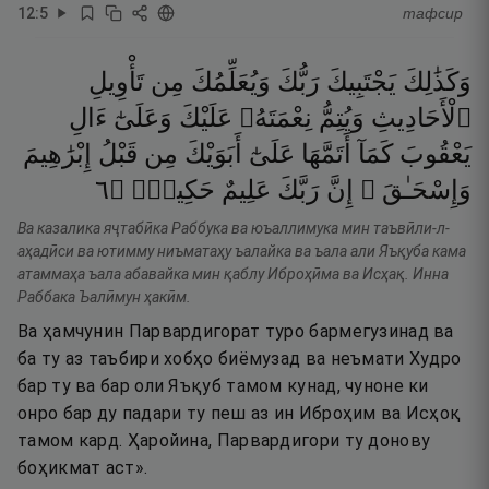
12
:
5
тафсир
وَكَذَٰلِكَ
يَجْتَبِيكَ
رَبُّكَ
وَيُعَلِّمُكَ
مِن
تَأْوِيلِ
ٱلْأَحَادِيثِ
وَيُتِمُّ
نِعْمَتَهُۥ
عَلَيْكَ
وَعَلَىٰٓ
ءَالِ
يَعْقُوبَ
كَمَآ
أَتَمَّهَا
عَلَىٰٓ
أَبَوَيْكَ
مِن
قَبْلُ
إِبْرَٰهِيمَ
٦
۝
حَكِيمٌۭ
عَلِيمٌ
رَبَّكَ
إِنَّ
وَإِسْحَـٰقَ ۚ
Ва казалика яҷтабӣка Раббука ва юъаллимука мин таъвӣли-л-
аҳадӣси ва ютимму ниъматаҳу ъалайка ва ъала али Яъқуба кама
атаммаҳа ъала абавайка мин қаблу Иброҳӣма ва Исҳақ. Инна
Раббака Ъалӣмун ҳакӣм.
Ва ҳамчунин Парвардигорат туро бармегузинад ва
ба ту аз таъбири хобҳо биёмузад ва неъмати Худро
бар ту ва бар оли Яъқуб тамом кунад, чуноне ки
онро бар ду падари ту пеш аз ин Иброҳим ва Исҳоқ
тамом кард. Ҳаройина, Парвардигори ту донову
боҳикмат аст».