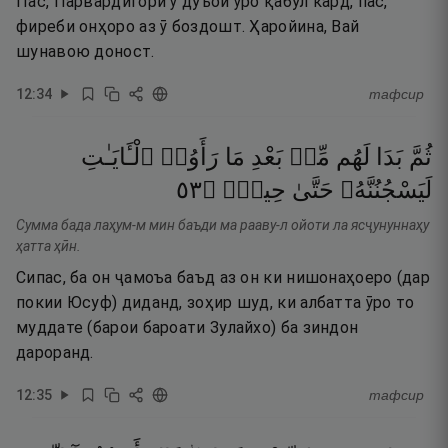
Пас, Парвардигори ӯ дуъои ӯро қабул кард, пас,
фиреби онҳоро аз ӯ боздошт. Ҳаройина, Вай
шунавою доност.
12
:
34
тафсир
ثُمَّ
بَدَا
لَهُم
مِّنۢ
بَعْدِ
مَا
رَأَوُا۟
ٱلْـَٔايَـٰتِ
٣٥
۝
حِينٍۢ
حَتَّىٰ
لَيَسْجُنُنَّهُۥ
Сумма бада лаҳум-м мин баъди ма рааву-л ойоти ла ясҷунуннаҳу
ҳатта ҳӣн.
Сипас, ба он ҷамоъа баъд аз он ки нишонаҳоеро (дар
покии Юсуф) диданд, зоҳир шуд, ки албатта ӯро то
муддате (барои бароати Зулайхо) ба зиндон
дароранд.
12
:
35
тафсир