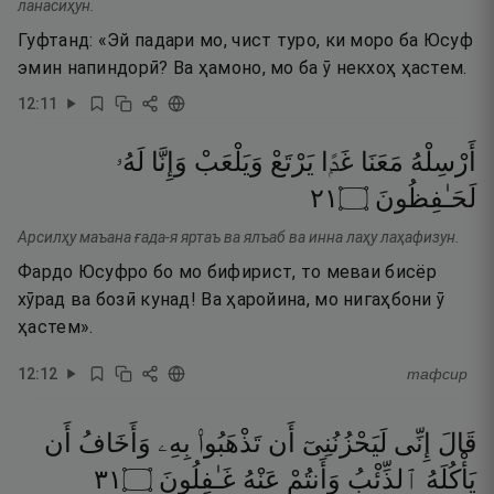
ланасиҳун.
Гуфтанд: «Эй падари мо, чист туро, ки моро ба Юсуф
эмин напиндорӣ? Ва ҳамоно, мо ба ӯ некхоҳ ҳастем.
12
:
11
أَرْسِلْهُ
مَعَنَا
غَدًۭا
يَرْتَعْ
وَيَلْعَبْ
وَإِنَّا
لَهُۥ
١٢
۝
لَحَـٰفِظُونَ
Арсилҳу маъана ғада-я яртаъ ва ялъаб ва инна лаҳу лаҳафизун.
Фардо Юсуфро бо мо бифирист, то меваи бисёр
хӯрад ва бозӣ кунад! Ва ҳаройина, мо нигаҳбони ӯ
ҳастем».
12
:
12
тафсир
قَالَ
إِنِّى
لَيَحْزُنُنِىٓ
أَن
تَذْهَبُوا۟
بِهِۦ
وَأَخَافُ
أَن
١٣
۝
غَـٰفِلُونَ
عَنْهُ
وَأَنتُمْ
ٱلذِّئْبُ
يَأْكُلَهُ