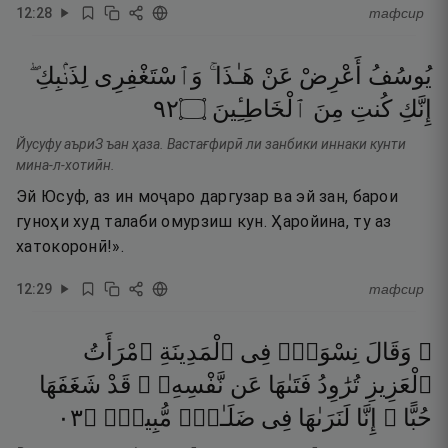
12
:
28
тафсир
يُوسُفُ
أَعْرِضْ
عَنْ
هَـٰذَا ۚ
وَٱسْتَغْفِرِى
لِذَنۢبِكِ ۖ
٢٩
۝
ٱلْخَاطِـِٔينَ
مِنَ
كُنتِ
إِنَّكِ
Йусуфу аъриЗ ъан ҳаза. Вастағфирӣ ли занбики иннаки кунти
мина-л-хотиӣн.
Эй Юсуф, аз ин моҷаро даргузар ва эй зан, барои
гуноҳи худ талаби омурзиш кун. Ҳаройина, ту аз
хатокоронӣ!».
12
:
29
тафсир
۞ وَقَالَ
نِسْوَةٌۭ
فِى
ٱلْمَدِينَةِ
ٱمْرَأَتُ
ٱلْعَزِيزِ
تُرَٰوِدُ
فَتَىٰهَا
عَن
نَّفْسِهِۦ ۖ
قَدْ
شَغَفَهَا
٣٠
۝
مُّبِينٍۢ
ضَلَـٰلٍۢ
فِى
لَنَرَىٰهَا
إِنَّا
حُبًّا ۖ