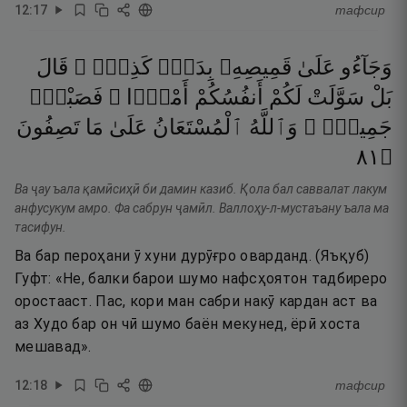
12
:
17
тафсир
وَجَآءُو
عَلَىٰ
قَمِيصِهِۦ
بِدَمٍۢ
كَذِبٍۢ ۚ
قَالَ
بَلْ
سَوَّلَتْ
لَكُمْ
أَنفُسُكُمْ
أَمْرًۭا ۖ
فَصَبْرٌۭ
جَمِيلٌۭ ۖ
وَٱللَّهُ
ٱلْمُسْتَعَانُ
عَلَىٰ
مَا
تَصِفُونَ
١٨
۝
Ва ҷау ъала қамӣсиҳӣ би дамин казиб. Қола бал саввалат лакум
анфусукум амро. Фа сабрун ҷамӣл. Валлоҳу-л-мустаъану ъала ма
тасифун.
Ва бар пероҳани ӯ хуни дурӯғро оварданд. (Яъқуб)
Гуфт: «Не, балки барои шумо нафсҳоятон тадбиреро
оростааст. Пас, кори ман сабри накӯ кардан аст ва
аз Худо бар он чӣ шумо баён мекунед, ёрӣ хоста
мешавад».
12
:
18
тафсир