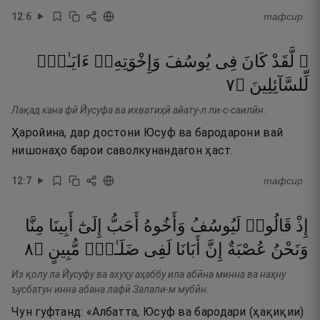
12
:
6
тафсир
۞ لَّقَدْ
كَانَ
فِى
يُوسُفَ
وَإِخْوَتِهِۦٓ
ءَايَـٰتٌۭ
٧
۝
لِّلسَّآئِلِينَ
Лақад кана фӣ Йусуфа ва ихватиҳӣ айату-л ли-с-саилӣн.
Ҳаройина, дар достони Юсуф ва бародарони вай
нишонаҳо барои саволкунандагон ҳаст.
12
:
7
тафсир
إِذْ
قَالُوا۟
لَيُوسُفُ
وَأَخُوهُ
أَحَبُّ
إِلَىٰٓ
أَبِينَا
مِنَّا
٨
۝
مُّبِينٍ
ضَلَـٰلٍۢ
لَفِى
أَبَانَا
إِنَّ
عُصْبَةٌ
وَنَحْنُ
Из қолу ла Йусуфу ва ахуҳу аҳаббу ила абӣна минна ва наҳну
ъусбатун инна абана лафӣ Залали-м мубӣн.
Чун гуфтанд: «Албатта, Юсуф ва бародари (ҳақиқии)