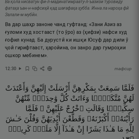
Ва қола нисватун фи-л-мадӣнатимраату-л-ъазӣзи туровиду
фатаҳа ъан-н-нафсиҳӣ қад шағафаҳа ҳубба. Инна ла нароҳа фӣ
Залали-м мубӣн.
Ва дар шаҳр заноне чанд гуфтанд: «Зани Азиз аз
ғуломи худ хостааст (то ӯро) аз (ҳифзи) нафси худ
ғофил кунад. Ба дурустӣ ки ишқи Юсуф дар дили ӯ
ҷой гирифтааст, ҳаройина, он занро дар гумроҳии
ошкор мебинем».
12
:
30
тафсир
فَلَمَّا
سَمِعَتْ
بِمَكْرِهِنَّ
أَرْسَلَتْ
إِلَيْهِنَّ
وَأَعْتَدَتْ
لَهُنَّ
مُتَّكَـًۭٔا
وَءَاتَتْ
كُلَّ
وَٰحِدَةٍۢ
مِّنْهُنَّ
سِكِّينًۭا
وَقَالَتِ
ٱخْرُجْ
عَلَيْهِنَّ ۖ
فَلَمَّا
رَأَيْنَهُۥٓ
أَكْبَرْنَهُۥ
وَقَطَّعْنَ
أَيْدِيَهُنَّ
وَقُلْنَ
حَـٰشَ
لِلَّهِ
مَا
هَـٰذَا
بَشَرًا
إِنْ
هَـٰذَآ
إِلَّا
مَلَكٌۭ
كَرِيمٌۭ