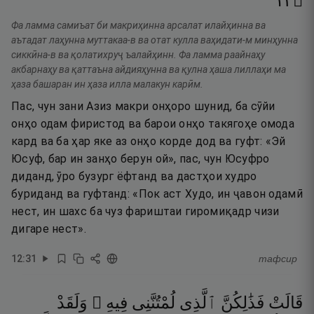
٣١
۝
Фа ламма самиъат би макриҳинна арсалат илайҳинна ва
аътадат лаҳунна муттакаа-в ва отат кулла ваҳидати-м минҳунна
сиккӣна-в ва қолатихруҷ ъалайҳинн. Фа ламма раайнаҳу
акбарнаҳу ва қаттаъна айдияҳунна ва қулна ҳаша лиллаҳи ма
ҳаза башаран ин ҳаза илла малакун карӣм.
Пас, чун зани Азиз макри онҳоро шунид, ба сӯйи
онҳо одам фиристод ва барои онҳо такягоҳе омода
кард ва ба ҳар яке аз онҳо корде дод ва гуфт: «Эй
Юсуф, бар ин занҳо берун ой», пас, чун Юсуфро
диданд, ӯро бузург ёфтанд ва дастҳои худро
буриданд ва гуфтанд: «Пок аст Худо, ин ҷавон одамӣ
нест, ин шахс ба чуз фариштаи гиромиқадр чизи
дигаре нест».
12
:
31
тафсир
قَالَتْ
فَذَٰلِكُنَّ
ٱلَّذِى
لُمْتُنَّنِى
فِيهِ ۖ
وَلَقَدْ