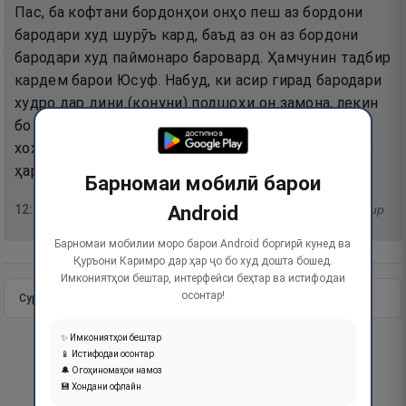
Пас, ба кофтани бордонҳои онҳо пеш аз бордони
бародари худ шурӯъ кард, баъд аз он аз бордони
бародари худ паймонаро баровард. Ҳамчунин тадбир
кардем барои Юсуф. Набуд, ки асир гирад бародари
худро дар дини (қонуни) подшоҳи он замона, лекин
бо хости Худо ӯро асир гирифт, ҳар касеро, ки
хоҳем, дар дараҷаҳо баланд мегардонем. Ва болои
ҳар соҳибилм доное ҳаст.
Барномаи мобилӣ барои
Android
12
:
76
тафсир
Барномаи мобилии моро барои Android боргирӣ кунед ва
Қуръони Каримро дар ҳар ҷо бо худ дошта бошед.
Имкониятҳои бештар, интерфейси беҳтар ва истифодаи
осонтар!
Сураи пурра
Идома додан
✨ Имкониятҳои бештар
📱 Истифодаи осонтар
🔔 Огоҳиномаҳои намоз
💾 Хондани офлайн