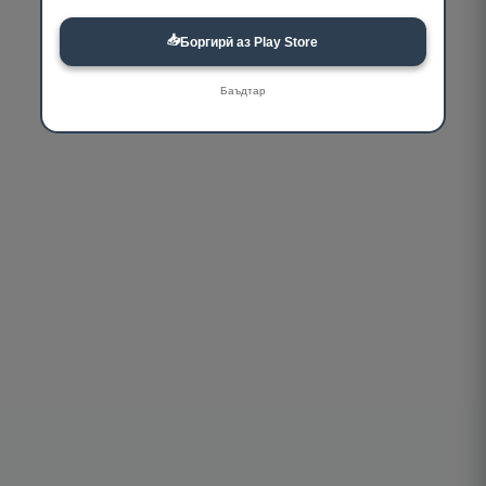
📥
Боргирӣ аз Play Store
Баъдтар