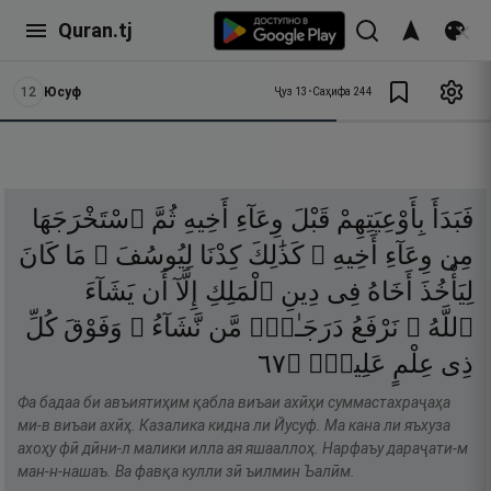
Quran.tj
12
Юсуф
Ҷуз
13
•
Саҳифа
244
فَبَدَأَ
بِأَوْعِيَتِهِمْ
قَبْلَ
وِعَآءِ
أَخِيهِ
ثُمَّ
ٱسْتَخْرَجَهَا
مِن
وِعَآءِ
أَخِيهِ ۚ
كَذَٰلِكَ
كِدْنَا
لِيُوسُفَ ۖ
مَا
كَانَ
لِيَأْخُذَ
أَخَاهُ
فِى
دِينِ
ٱلْمَلِكِ
إِلَّآ
أَن
يَشَآءَ
ٱللَّهُ ۚ
نَرْفَعُ
دَرَجَـٰتٍۢ
مَّن
نَّشَآءُ ۗ
وَفَوْقَ
كُلِّ
٧٦
۝
عَلِيمٌۭ
عِلْمٍ
ذِى
Фа бадаа би авъиятиҳим қабла виъаи ахӣҳи суммастахраҷаҳа
ми-в виъаи ахӣҳ. Казалика кидна ли Йусуф. Ма кана ли яъхуза
ахоҳу фӣ дӣни-л малики илла ая яшааллоҳ. Нарфаъу дараҷати-м
ман-н-нашаъ. Ва фавқа кулли зӣ ъилмин Ъалӣм.