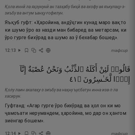
Қола иннӣ ла яҳзунунӣ ан тазҳабу биҳӣ ва ахофу ая яъкулаҳу-з-
зиъбу ва антум ъанҳу ғофилун.
Яъқуб гуфт: «Ҳаройина, андӯҳгин кунад маро вақто
ки шумо ӯро аз назди ман бибаред ва метарсам, ки
ӯро гурге бихӯрад ва шумо аз ӯ бехабар бошед».
12
:
13
тафсир
قَالُوا۟
لَئِنْ
أَكَلَهُ
ٱلذِّئْبُ
وَنَحْنُ
عُصْبَةٌ
إِنَّآ
١٤
۝
لَّخَـٰسِرُونَ
إِذًۭا
Қолу лаин акалаҳу-з зиъбу ва наҳну ъусбатун инна иза-л ла
хасирун.
Гуфтанд: «Агар гурге ӯро бихӯрад ва ҳол он ки мо
ҷамоъати нерумандем, ҳаройина, мо дар он ҳангом
зиёнгар бошем».
12
:
14
тафсир