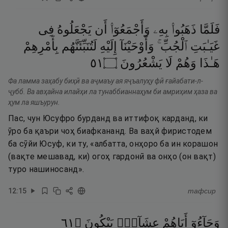
فَلَمَّا
ذَهَبُوا۟
بِهِۦ
وَأَجْمَعُوٓا۟
أَن
يَجْعَلُوهُ
فِى
غَيَـٰبَتِ
ٱلْجُبِّ ۚ
وَأَوْحَيْنَآ
إِلَيْهِ
لَتُنَبِّئَنَّهُم
بِأَمْرِهِمْ
١٥
۝
يَشْعُرُونَ
لَا
وَهُمْ
هَـٰذَا
Фа ламма заҳабу биҳӣ ва аҷмаъу ая яҷъалуҳу фӣ ғайабати-л-
ҷубб. Ва авҳайна илайҳи ла тунаббианнаҳум би амриҳим ҳаза ва
ҳум ла яшъурун.
Пас, чун Юсуфро бурданд ва иттифоқ карданд, ки
ӯро ба қаъри чоҳ биафкананд. Ва ваҳй фиристодем
ба сӯйи Юсуф, ки ту, «албатта, онҳоро ба ин корашон
(вақте мешавад, ки) огоҳ гардонӣ ва онҳо (он вақт)
туро нашиносанд».
12
:
15
тафсир
١٦
۝
يَبْكُونَ
عِشَآءًۭ
أَبَاهُمْ
وَجَآءُوٓ