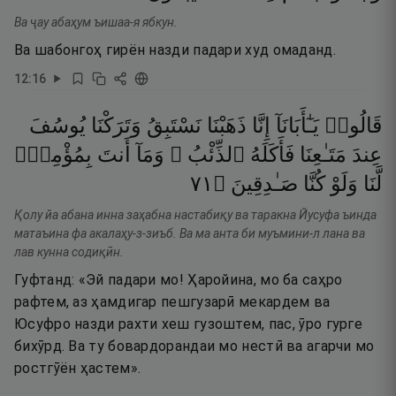
Ва ҷау абаҳум ъишаа-я ябкун.
Ва шабонгоҳ гирён назди падари худ омаданд.
12
:
16
قَالُوا۟
يَـٰٓأَبَانَآ
إِنَّا
ذَهَبْنَا
نَسْتَبِقُ
وَتَرَكْنَا
يُوسُفَ
عِندَ
مَتَـٰعِنَا
فَأَكَلَهُ
ٱلذِّئْبُ ۖ
وَمَآ
أَنتَ
بِمُؤْمِنٍۢ
١٧
۝
صَـٰدِقِينَ
كُنَّا
وَلَوْ
لَّنَا
Қолу йа абана инна заҳабна настабиқу ва таракна Йусуфа ъинда
матаъина фа акалаҳу-з-зиъб. Ва ма анта би муъмини-л лана ва
лав кунна содиқӣн.
Гуфтанд: «Эй падари мо! Ҳаройина, мо ба саҳро
рафтем, аз ҳамдигар пешгузарӣ мекардем ва
Юсуфро назди рахти хеш гузоштем, пас, ӯро гурге
бихӯрд. Ва ту бовардорандаи мо нестӣ ва агарчи мо
ростгӯён ҳастем».