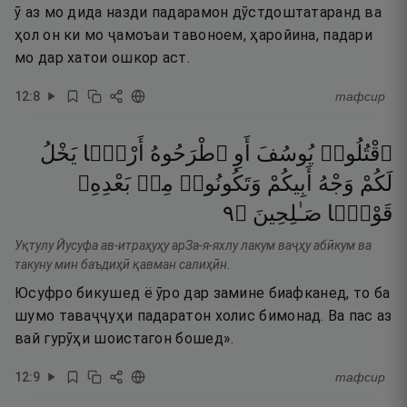
ӯ аз мо дида назди падарамон дӯстдоштатаранд ва
ҳол он ки мо ҷамоъаи тавоноем, ҳаройина, падари
мо дар хатои ошкор аст.
12
:
8
тафсир
ٱقْتُلُوا۟
يُوسُفَ
أَوِ
ٱطْرَحُوهُ
أَرْضًۭا
يَخْلُ
لَكُمْ
وَجْهُ
أَبِيكُمْ
وَتَكُونُوا۟
مِنۢ
بَعْدِهِۦ
٩
۝
صَـٰلِحِينَ
قَوْمًۭا
Уқтулу Йусуфа ав-итраҳуҳу арЗа-я-яхлу лакум ваҷҳу абӣкум ва
такуну мин баъдиҳӣ қавман салиҳӣн.
Юсуфро бикушед ё ӯро дар замине биафканед, то ба
шумо таваҷҷуҳи падаратон холис бимонад. Ва пас аз
вай гурӯҳи шоистагон бошед».
12
:
9
тафсир