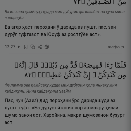
٢٧
۝
ٱلصَّـٰدِقِينَ
مِنَ
Ва ин кана қамӣсуҳу қудда мин дубурин фа казабат ва ҳува мина-
с-садиқӣн.
Ва агар ҳаст пероҳани ӯ дарида аз пушт, пас, зан
дурӯғ гуфтааст ва Юсуф аз ростгӯён аст».
12
:
27
тафсир
فَلَمَّا
رَءَا
قَمِيصَهُۥ
قُدَّ
مِن
دُبُرٍۢ
قَالَ
إِنَّهُۥ
٢٨
۝
عَظِيمٌۭ
كَيْدَكُنَّ
إِنَّ
كَيْدِكُنَّ ۖ
مِن
Фа ламма раа қамӣсаҳу қудда мин дубурин қола иннаҳу мин
кайдикунн. Инна кайдакунна ъазӣм.
Пас, чун (Азиз) дид пероҳани ӯро даридашуда аз
пушт, гуфт: «Ба дурустӣ ки ин кор аз макру ҳилаи
шумо занон аст. Ҳаройина, макри шумозанон бузург
аст.