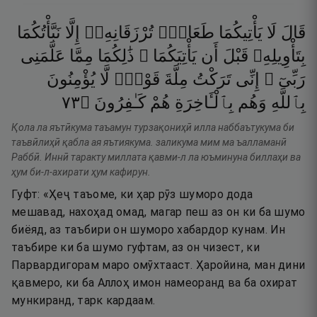
قَالَ
لَا
يَأْتِيكُمَا
طَعَامٌۭ
تُرْزَقَانِهِۦٓ
إِلَّا
نَبَّأْتُكُمَا
بِتَأْوِيلِهِۦ
قَبْلَ
أَن
يَأْتِيَكُمَا ۚ
ذَٰلِكُمَا
مِمَّا
عَلَّمَنِى
رَبِّىٓ ۚ
إِنِّى
تَرَكْتُ
مِلَّةَ
قَوْمٍۢ
لَّا
يُؤْمِنُونَ
٣٧
۝
كَـٰفِرُونَ
هُمْ
بِٱلْـَٔاخِرَةِ
وَهُم
بِٱللَّهِ
Қола ла яътӣкума таъамун турзақониҳӣ илла наббаътукума би
таъвӣлиҳӣ қабла ая яътиякума. заликума мим ма ъалламанӣ
Раббӣ. Иннӣ таракту миллата қавми-л ла юъминуна биллаҳи ва
ҳум би-л-ахирати ҳум кафирун.
Гуфт: «Ҳеҷ таъоме, ки ҳар рӯз шуморо дода
мешавад, нахоҳад омад, магар пеш аз он ки ба шумо
биёяд, аз таъбири он шуморо хабардор кунам. Ин
таъбире ки ба шумо гуфтам, аз он чизест, ки
Парвардигорам маро омӯхтааст. Ҳаройина, ман дини
қавмеро, ки ба Аллоҳ имон намеоранд ва ба охират
мункиранд, тарк кардаам.