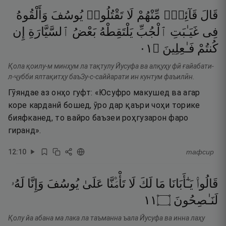
قَالَ
قَآئِلٌۭ
مِّنْهُمْ
لَا
تَقْتُلُوا۟
يُوسُفَ
وَأَلْقُوهُ
فِى
غَيَـٰبَتِ
ٱلْجُبِّ
يَلْتَقِطْهُ
بَعْضُ
ٱلسَّيَّارَةِ
إِن
١٠
۝
فَـٰعِلِينَ
كُنتُمْ
Қола қоилу-м минҳум ла тақтулу Йусуфа ва алқуҳу фӣ ғайабати-
л-ҷубби ялтақитҳу баъЗу-с-саййарати ин кунтум фаъилӣн.
Гӯяндае аз онҳо гуфт: «Юсуфро макушед ва агар
коре карданӣ бошед, ӯро дар қаъри чоҳи торике
бияфканед, то вайро баъзеи роҳгузарон фаро
гиранд».
12
:
10
тафсир
قَالُوا۟
يَـٰٓأَبَانَا
مَا
لَكَ
لَا
تَأْمَ۫نَّا
عَلَىٰ
يُوسُفَ
وَإِنَّا
لَهُۥ
١١
۝
لَنَـٰصِحُونَ
Қолу йа абана ма лака ла таъманна ъала Йусуфа ва инна лаҳу