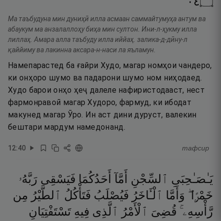
٤٠
۝
Ма таъбудуна мин дуниҳӣ илла асмаан саммайтумуҳа антум ва
абаукум ма анзалаллоҳу биҳа мин султон. Ини-л-ҳукму илла
лиллаҳ. Амара алла таъбуду илла иййаҳ. залика-д-дӣну-л
қаййиму ва лакинна аксара-н-наси ла яъламун.
Намепарастед ба ғайри Худо, магар номҳои чандеро,
ки онҳоро шумо ва падарони шумо ном ниҳодаед.
Худо барои онҳо ҳеҷ далеле нафиристодааст, нест
фармонравоӣ магар Худоро, фармуд, ки ибодат
макунед магар Ӯро. Ин аст дини дуруст, валекин
бештари мардум намедонанд.
12
:
40
тафсир
يَـٰصَـٰحِبَىِ
ٱلسِّجْنِ
أَمَّآ
أَحَدُكُمَا
فَيَسْقِى
رَبَّهُۥ
خَمْرًۭا ۖ
وَأَمَّا
ٱلْـَٔاخَرُ
فَيُصْلَبُ
فَتَأْكُلُ
ٱلطَّيْرُ
مِن
رَّأْسِهِۦ ۚ
قُضِىَ
ٱلْأَمْرُ
ٱلَّذِى
فِيهِ
تَسْتَفْتِيَانِ