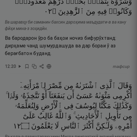
وَشَرَوْهُ
بِثَمَنٍۭ
بَخْسٍۢ
دَرَٰهِمَ
مَعْدُودَةٍۢ
٢٠
۝
ٱلزَّٰهِدِينَ
مِنَ
فِيهِ
وَكَانُوا۟
Ва шаравҳу би саманин бахсин дароҳима маъдудати-в ва кану
фӣҳи мина-з зоҳидӣн.
Ва бародарон ӯро ба баҳои ночиз бифурӯхтанд:
дирҳаме чанд шумурдашуда ва дар бораи ӯ аз
берағбатон буданд.
12
:
20
тафсир
وَقَالَ
ٱلَّذِى
ٱشْتَرَىٰهُ
مِن
مِّصْرَ
لِٱمْرَأَتِهِۦٓ
أَكْرِمِى
مَثْوَىٰهُ
عَسَىٰٓ
أَن
يَنفَعَنَآ
أَوْ
نَتَّخِذَهُۥ
وَلَدًۭا ۚ
وَكَذَٰلِكَ
مَكَّنَّا
لِيُوسُفَ
فِى
ٱلْأَرْضِ
وَلِنُعَلِّمَهُۥ
مِن
تَأْوِيلِ
ٱلْأَحَادِيثِ ۚ
وَٱللَّهُ
غَالِبٌ
عَلَىٰٓ
٢١
۝
يَعْلَمُونَ
لَا
ٱلنَّاسِ
أَكْثَرَ
وَلَـٰكِنَّ
أَمْرِهِۦ
Ва қола-л-лазиштараҳу мим Мисра лимраатиҳӣ акримӣ масваҳу