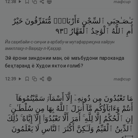
12
:
38
тафсир
يَـٰصَـٰحِبَىِ
ٱلسِّجْنِ
ءَأَرْبَابٌۭ
مُّتَفَرِّقُونَ
خَيْرٌ
٣٩
۝
ٱلْقَهَّارُ
ٱلْوَٰحِدُ
ٱللَّهُ
أَمِ
Йа саҳибайи-с-сиҷни а-арбабу-м мутафарриқуна хайрун
амиллаҳу-л-Ваҳиду-л-Қаҳҳар.
Эй ёрони зиндонии ман, оё маъбудони пароканда
беҳтаранд ё Худои яктои ғолиб?
12
:
39
тафсир
مَا
تَعْبُدُونَ
مِن
دُونِهِۦٓ
إِلَّآ
أَسْمَآءًۭ
سَمَّيْتُمُوهَآ
أَنتُمْ
وَءَابَآؤُكُم
مَّآ
أَنزَلَ
ٱللَّهُ
بِهَا
مِن
سُلْطَـٰنٍ ۚ
إِنِ
ٱلْحُكْمُ
إِلَّا
لِلَّهِ ۚ
أَمَرَ
أَلَّا
تَعْبُدُوٓا۟
إِلَّآ
إِيَّاهُ ۚ
ذَٰلِكَ
ٱلدِّينُ
ٱلْقَيِّمُ
وَلَـٰكِنَّ
أَكْثَرَ
ٱلنَّاسِ
لَا
يَعْلَمُونَ