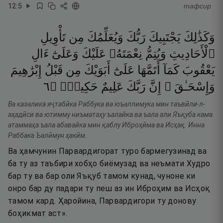
12
:
5
тафсир
وَكَذَٰلِكَ
يَجْتَبِيكَ
رَبُّكَ
وَيُعَلِّمُكَ
مِن
تَأْوِيلِ
ٱلْأَحَادِيثِ
وَيُتِمُّ
نِعْمَتَهُۥ
عَلَيْكَ
وَعَلَىٰٓ
ءَالِ
يَعْقُوبَ
كَمَآ
أَتَمَّهَا
عَلَىٰٓ
أَبَوَيْكَ
مِن
قَبْلُ
إِبْرَٰهِيمَ
٦
۝
حَكِيمٌۭ
عَلِيمٌ
رَبَّكَ
إِنَّ
وَإِسْحَـٰقَ ۚ
Ва казалика яҷтабӣка Раббука ва юъаллимука мин таъвӣли-л-
аҳадӣси ва ютимму ниъматаҳу ъалайка ва ъала али Яъқуба кама
атаммаҳа ъала абавайка мин қаблу Иброҳӣма ва Исҳақ. Инна
Раббака Ъалӣмун ҳакӣм.
Ва ҳамчунин Парвардигорат туро бармегузинад ва
ба ту аз таъбири хобҳо биёмузад ва неъмати Худро
бар ту ва бар оли Яъқуб тамом кунад, чуноне ки
онро бар ду падари ту пеш аз ин Иброҳим ва Исҳоқ
тамом кард. Ҳаройина, Парвардигори ту донову
боҳикмат аст».