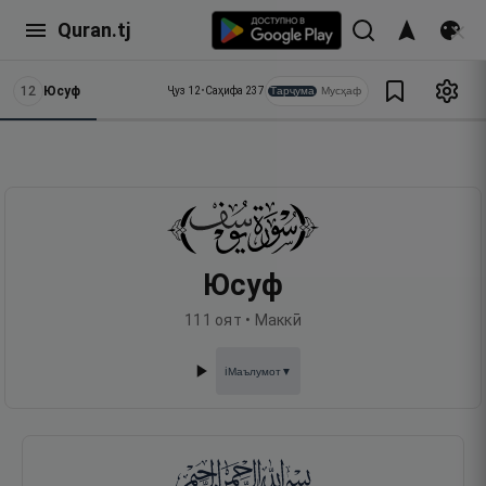
Quran.tj
12
Юсуф
Тарҷума
Мусҳаф
Ҷуз
12
•
Саҳифа
237
Юсуф
111
оят •
Маккӣ
Маълумот
▼
ℹ️