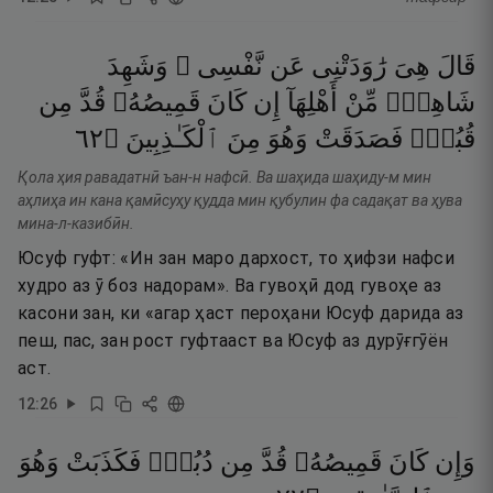
قَالَ
هِىَ
رَٰوَدَتْنِى
عَن
نَّفْسِى ۚ
وَشَهِدَ
شَاهِدٌۭ
مِّنْ
أَهْلِهَآ
إِن
كَانَ
قَمِيصُهُۥ
قُدَّ
مِن
٢٦
۝
ٱلْكَـٰذِبِينَ
مِنَ
وَهُوَ
فَصَدَقَتْ
قُبُلٍۢ
Қола ҳия равадатнӣ ъан-н нафсӣ. Ва шаҳида шаҳиду-м мин
аҳлиҳа ин кана қамӣсуҳу қудда мин қубулин фа садақат ва ҳува
мина-л-казибӣн.
Юсуф гуфт: «Ин зан маро дархост, то ҳифзи нафси
худро аз ӯ боз надорам». Ва гувоҳӣ дод гувоҳе аз
касони зан, ки «агар ҳаст пероҳани Юсуф дарида аз
пеш, пас, зан рост гуфтааст ва Юсуф аз дурӯғгӯён
аст.
12
:
26
وَإِن
كَانَ
قَمِيصُهُۥ
قُدَّ
مِن
دُبُرٍۢ
فَكَذَبَتْ
وَهُوَ