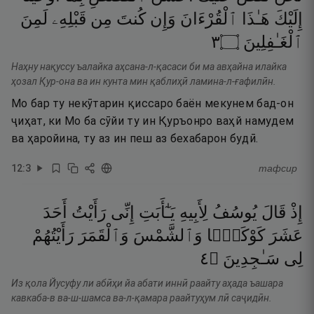
إِلَيْكَ
هَـٰذَا
ٱلْقُرْءَانَ
وَإِن
كُنتَ
مِن
قَبْلِهِۦ
لَمِنَ
٣
۝
ٱلْغَـٰفِلِينَ
Наҳну нақуссу ъалайка аҳсана-л-қасаси би ма авҳайна илайка
ҳозал Қур-она ва ин кунта мин қаблиҳӣ ламина-л-ғафилӣн.
Мо бар ту некӯтарин қиссаро баён мекунем бад-он
ҷиҳат, ки Мо ба сӯйи ту ин Қуръонро ваҳй намудем
ва ҳаройина, ту аз ин пеш аз бехабарон будӣ.
12
:
3
тафсир
إِذْ
قَالَ
يُوسُفُ
لِأَبِيهِ
يَـٰٓأَبَتِ
إِنِّى
رَأَيْتُ
أَحَدَ
عَشَرَ
كَوْكَبًۭا
وَٱلشَّمْسَ
وَٱلْقَمَرَ
رَأَيْتُهُمْ
٤
۝
سَـٰجِدِينَ
لِى
Из қола Йусуфу ли абӣҳи йа абати иннӣ раайту аҳада ъашара
кавкаба-в ва-ш-шамса ва-л-қамара раайтуҳум лӣ саҷидӣн.