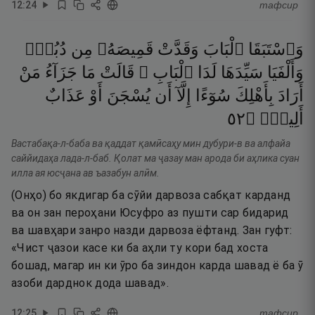
12
:
24
тафсир
وَٱسْتَبَقَا
ٱلْبَابَ
وَقَدَّتْ
قَمِيصَهُۥ
مِن
دُبُرٍۢ
وَأَلْفَيَا
سَيِّدَهَا
لَدَا
ٱلْبَابِ ۚ
قَالَتْ
مَا
جَزَآءُ
مَنْ
أَرَادَ
بِأَهْلِكَ
سُوٓءًا
إِلَّآ
أَن
يُسْجَنَ
أَوْ
عَذَابٌ
٢٥
۝
أَلِيمٌۭ
Вастабақа-л-баба ва қаддат қамӣсаҳу мин дубури-в ва алфайа
саййидаҳа лада-л-баб. Қолат ма ҷазау ман арода би аҳлика суан
илла ая юсҷана ав ъазабун алӣм.
(Онҳо) бо якдигар ба сӯйи дарвоза сабқат карданд
ва он зан пероҳани Юсуфро аз пушти сар бидарид
ва шавҳари занро назди дарвоза ёфтанд. Зан гуфт:
«Чист ҷазои касе ки ба аҳли ту кори бад хоста
бошад, магар ин ки ӯро ба зиндон карда шавад ё ба ӯ
азоби дарднок дода шавад».
12
:
25
тафсир