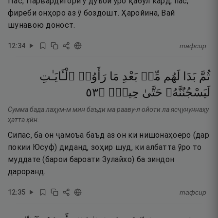
Пас, Парвардигори ӯ дуъои ӯро қабул кард, пас,
фиреби онҳоро аз ӯ боздошт. Ҳаройина, Вай
шунавою доност.
12
:
34
тафсир
ثُمَّ
بَدَا
لَهُم
مِّنۢ
بَعْدِ
مَا
رَأَوُا۟
ٱلْـَٔايَـٰتِ
٣٥
۝
حِينٍۢ
حَتَّىٰ
لَيَسْجُنُنَّهُۥ
Сумма бада лаҳум-м мин баъди ма рааву-л ойоти ла ясҷунуннаҳу
ҳатта ҳӣн.
Сипас, ба он ҷамоъа баъд аз он ки нишонаҳоеро (дар
покии Юсуф) диданд, зоҳир шуд, ки албатта ӯро то
муддате (барои бароати Зулайхо) ба зиндон
дароранд.
12
:
35
тафсир