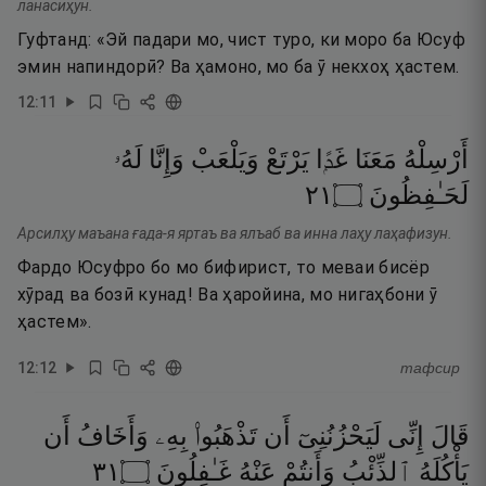
ланасиҳун.
Гуфтанд: «Эй падари мо, чист туро, ки моро ба Юсуф
эмин напиндорӣ? Ва ҳамоно, мо ба ӯ некхоҳ ҳастем.
12
:
11
أَرْسِلْهُ
مَعَنَا
غَدًۭا
يَرْتَعْ
وَيَلْعَبْ
وَإِنَّا
لَهُۥ
١٢
۝
لَحَـٰفِظُونَ
Арсилҳу маъана ғада-я яртаъ ва ялъаб ва инна лаҳу лаҳафизун.
Фардо Юсуфро бо мо бифирист, то меваи бисёр
хӯрад ва бозӣ кунад! Ва ҳаройина, мо нигаҳбони ӯ
ҳастем».
12
:
12
тафсир
قَالَ
إِنِّى
لَيَحْزُنُنِىٓ
أَن
تَذْهَبُوا۟
بِهِۦ
وَأَخَافُ
أَن
١٣
۝
غَـٰفِلُونَ
عَنْهُ
وَأَنتُمْ
ٱلذِّئْبُ
يَأْكُلَهُ