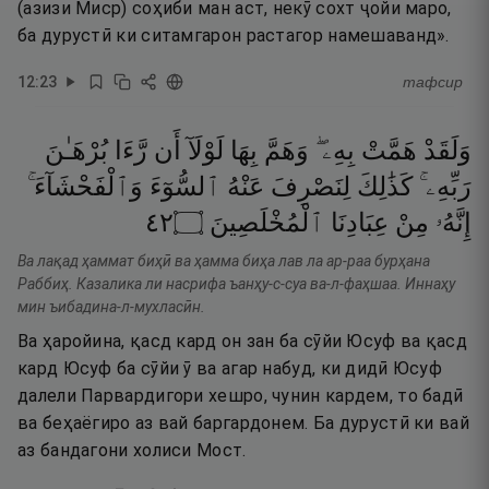
(азизи Миср) соҳиби ман аст, некӯ сохт ҷойи маро,
ба дурустӣ ки ситамгарон растагор намешаванд».
12
:
23
тафсир
وَلَقَدْ
هَمَّتْ
بِهِۦ ۖ
وَهَمَّ
بِهَا
لَوْلَآ
أَن
رَّءَا
بُرْهَـٰنَ
رَبِّهِۦ ۚ
كَذَٰلِكَ
لِنَصْرِفَ
عَنْهُ
ٱلسُّوٓءَ
وَٱلْفَحْشَآءَ ۚ
٢٤
۝
ٱلْمُخْلَصِينَ
عِبَادِنَا
مِنْ
إِنَّهُۥ
Ва лақад ҳаммат биҳӣ ва ҳамма биҳа лав ла ар-раа бурҳана
Раббиҳ. Казалика ли насрифа ъанҳу-с-суа ва-л-фаҳшаа. Иннаҳу
мин ъибадина-л-мухласӣн.
Ва ҳаройина, қасд кард он зан ба сӯйи Юсуф ва қасд
кард Юсуф ба сӯйи ӯ ва агар набуд, ки дидӣ Юсуф
далели Парвардигори хешро, чунин кардем, то бадӣ
ва беҳаёгиро аз вай баргардонем. Ба дурустӣ ки вай
аз бандагони холиси Мост.