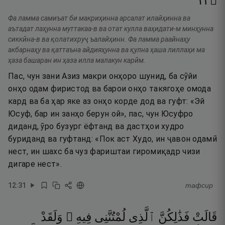
٣١
۝
Фа ламма самиъат би макриҳинна арсалат илайҳинна ва
аътадат лаҳунна муттакаа-в ва отат кулла ваҳидати-м минҳунна
сиккӣна-в ва қолатихруҷ ъалайҳинн. Фа ламма раайнаҳу
акбарнаҳу ва қаттаъна айдияҳунна ва қулна ҳаша лиллаҳи ма
ҳаза башаран ин ҳаза илла малакун карӣм.
Пас, чун зани Азиз макри онҳоро шунид, ба сӯйи
онҳо одам фиристод ва барои онҳо такягоҳе омода
кард ва ба ҳар яке аз онҳо корде дод ва гуфт: «Эй
Юсуф, бар ин занҳо берун ой», пас, чун Юсуфро
диданд, ӯро бузург ёфтанд ва дастҳои худро
буриданд ва гуфтанд: «Пок аст Худо, ин ҷавон одамӣ
нест, ин шахс ба чуз фариштаи гиромиқадр чизи
дигаре нест».
12
:
31
тафсир
قَالَتْ
فَذَٰلِكُنَّ
ٱلَّذِى
لُمْتُنَّنِى
فِيهِ ۖ
وَلَقَدْ