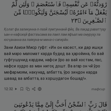
رَٰوَدتُّهُۥ
عَن
نَّفْسِهِۦ
فَٱسْتَعْصَمَ ۖ
وَلَئِن
لَّمْ
يَفْعَلْ
مَآ
ءَامُرُهُۥ
لَيُسْجَنَنَّ
وَلَيَكُونًۭا
مِّنَ
٣٢
۝
ٱلصَّـٰغِرِينَ
Қолат фа заликунна-л-лазӣ лумтуннанӣ фӣҳ. Ва лақад раваттуҳу
ъан-н-нафсиҳӣ фастаъсама ва лаил лам яфъал ма омуруҳу ла
юсҷананна ва лаякуна-м мина-с-сағирӣн.
Зани Азизи Миср гуфт: «Ин он касест, ки дар ишқи
вай маро маломат карда будед ва ҳаройина, бо вай
гуфтушунид кардам, нафси ӯро аз вай хостам, пас,
нафси худро аз ман нигоҳ дошт. Ва агар он чӣ ӯро
мефармоям, накунад, албатта, ӯро зиндон карда
шавад ва албатта, аз хоршудагон бошад!».
12
:
32
тафсир
قَالَ
رَبِّ
ٱلسِّجْنُ
أَحَبُّ
إِلَىَّ
مِمَّا
يَدْعُونَنِىٓ