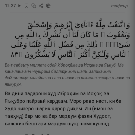
12
:
37
тафсир
وَٱتَّبَعْتُ
مِلَّةَ
ءَابَآءِىٓ
إِبْرَٰهِيمَ
وَإِسْحَـٰقَ
وَيَعْقُوبَ ۚ
مَا
كَانَ
لَنَآ
أَن
نُّشْرِكَ
بِٱللَّهِ
مِن
شَىْءٍۢ ۚ
ذَٰلِكَ
مِن
فَضْلِ
ٱللَّهِ
عَلَيْنَا
وَعَلَى
٣٨
۝
يَشْكُرُونَ
لَا
ٱلنَّاسِ
أَكْثَرَ
وَلَـٰكِنَّ
ٱلنَّاسِ
Ва-т-табаъту миллата обаӣ Иброҳӣма ва Исҳақа ва Яъқуб. Ма
кана лана ан-н-нушрика биллаҳи мин шаяъ. залика мин
фаЗлиллаҳи ъалайна ва ъала-н наси ва лакинна аксара-н-наси ла
яшкурун.
Ва дини падарони худ Иброҳим ва Исҳоқ ва
Яъқубро пайравӣ кардаам. Моро раво нест, ки ба
Худо чизеро шарик қарор диҳем. Ин (имон ва
тавҳид) бар мо ва бар мардум фазли Худост,
валекин бештари мардум шукр намекунанд.