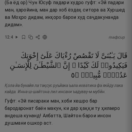
(Ба ёд ор) Чун Юсуф падари худро гуфт: «Эй падари
ман, ҳаройина, ман дар хоб ёздаҳ ситора ва Хуршед
ва Моҳро дидам, инҳоро барои худ саҷдакунанда
дидам».
12
:
4
тафсир
قَالَ
يَـٰبُنَىَّ
لَا
تَقْصُصْ
رُءْيَاكَ
عَلَىٰٓ
إِخْوَتِكَ
فَيَكِيدُوا۟
لَكَ
كَيْدًا ۖ
إِنَّ
ٱلشَّيْطَـٰنَ
لِلْإِنسَـٰنِ
٥
۝
مُّبِينٌۭ
عَدُوٌّۭ
Қола йа бунайя ла тақсус руъйака ъала ихватика фа якӣду лака
кайда. Инна-ш-шайтона лил инсани ъадувву-м мубӣн.
Гуфт: «Эй писараки ман, хоби хешро бар
бародаронат баён макун, ки дар ҳаққи ту ҳилаеро
андеша кунанд! Албатта, Шайтон барои инсон
душмани ошкор аст.