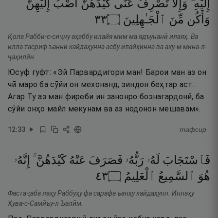
إِلَيْهِ ۖ
وَإِلَّا
تَصْرِفْ
عَنِّى
كَيْدَهُنَّ
أَصْبُ
إِلَيْهِنَّ
٣٣
۝
ٱلْجَـٰهِلِينَ
مِّنَ
وَأَكُن
Қола Рабби-с-сиҷну аҳаббу илайя мим ма ядъунанӣ илаяҳ. Ва
илла тасриф ъаннӣ кайдаҳунна асбу илайҳинна ва аку-м мина-л-
ҷаҳилӣн.
Юсуф гуфт: «Эй Парвардигори ман! Барои ман аз он
чӣ маро ба сӯйи он мехонанд, зиндон беҳтар аст.
Агар Ту аз ман фиреби ин занонро бознагардонӣ, ба
сӯйи онҳо майл мекунам ва аз нодонон мешавам».
12
:
33
тафсир
فَٱسْتَجَابَ
لَهُۥ
رَبُّهُۥ
فَصَرَفَ
عَنْهُ
كَيْدَهُنَّ ۚ
إِنَّهُۥ
٣٤
۝
ٱلْعَلِيمُ
ٱلسَّمِيعُ
هُوَ
Фастаҷаба лаҳу Раббуҳу фа сарафа ъанҳу кайдаҳунн. Иннаҳу
Ҳува-с-Самӣъу-л Ъалӣм.