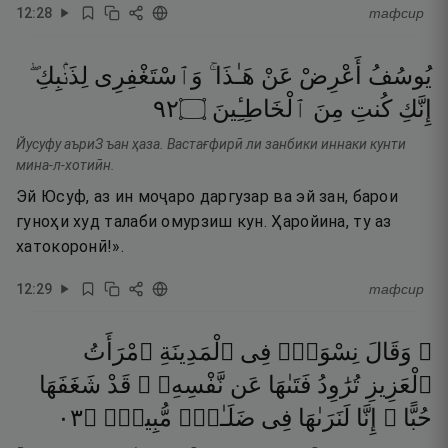
12
:
28
тафсир
يُوسُفُ
أَعْرِضْ
عَنْ
هَـٰذَا ۚ
وَٱسْتَغْفِرِى
لِذَنۢبِكِ ۖ
٢٩
۝
ٱلْخَاطِـِٔينَ
مِنَ
كُنتِ
إِنَّكِ
Йусуфу аъриЗ ъан ҳаза. Вастағфирӣ ли занбики иннаки кунти
мина-л-хотиӣн.
Эй Юсуф, аз ин моҷаро даргузар ва эй зан, барои
гуноҳи худ талаби омурзиш кун. Ҳаройина, ту аз
хатокоронӣ!».
12
:
29
тафсир
۞ وَقَالَ
نِسْوَةٌۭ
فِى
ٱلْمَدِينَةِ
ٱمْرَأَتُ
ٱلْعَزِيزِ
تُرَٰوِدُ
فَتَىٰهَا
عَن
نَّفْسِهِۦ ۖ
قَدْ
شَغَفَهَا
٣٠
۝
مُّبِينٍۢ
ضَلَـٰلٍۢ
فِى
لَنَرَىٰهَا
إِنَّا
حُبًّا ۖ