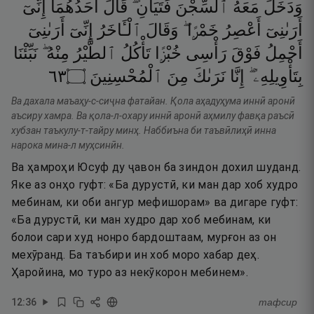
وَدَخَلَ
مَعَهُ
ٱلسِّجْنَ
فَتَيَانِ ۖ
قَالَ
أَحَدُهُمَآ
إِنِّىٓ
أَرَىٰنِىٓ
أَعْصِرُ
خَمْرًۭا ۖ
وَقَالَ
ٱلْـَٔاخَرُ
إِنِّىٓ
أَرَىٰنِىٓ
أَحْمِلُ
فَوْقَ
رَأْسِى
خُبْزًۭا
تَأْكُلُ
ٱلطَّيْرُ
مِنْهُ ۖ
نَبِّئْنَا
٣٦
۝
ٱلْمُحْسِنِينَ
مِنَ
نَرَىٰكَ
إِنَّا
بِتَأْوِيلِهِۦٓ ۖ
Ва дахала маъаҳу-с-сиҷна фатайан. Қола аҳадуҳума иннӣ аронӣ
аъсиру хамра. Ва қола-л-охару иннӣ аронӣ аҳмилу фавқа раъсӣ
хубзан таъкулу-т-тайру минҳ. Наббиъна би таъвӣлиҳӣ инна
нарока мина-л муҳсинӣн.
Ва ҳамроҳи Юсуф ду ҷавон ба зиндон дохил шуданд.
Яке аз онҳо гуфт: «Ба дурустӣ, ки ман дар хоб худро
мебинам, ки оби ангур мефишорам» ва дигаре гуфт:
«Ба дурустӣ, ки ман худро дар хоб мебинам, ки
болои сари худ нонро бардоштаам, мурғон аз он
мехӯранд. Ба таъбири ин хоб моро хабар деҳ.
Ҳаройина, мо туро аз некӯкорон мебинем».
12
:
36
тафсир