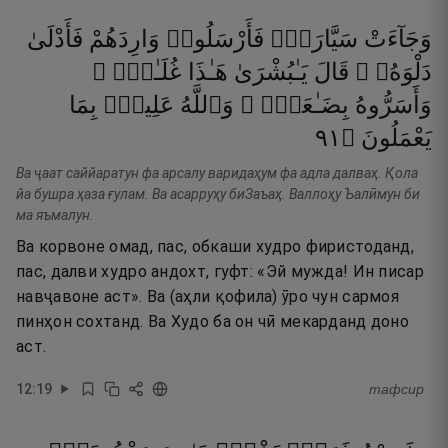
وَجَآءَتْ
سَيَّارَةٌۭ
فَأَرْسَلُوا۟
وَارِدَهُمْ
فَأَدْلَىٰ
دَلْوَهُۥ ۖ
قَالَ
يَـٰبُشْرَىٰ
هَـٰذَا
غُلَـٰمٌۭ ۚ
وَأَسَرُّوهُ
بِضَـٰعَةًۭ ۚ
وَٱللَّهُ
عَلِيمٌۢ
بِمَا
١٩
۝
يَعْمَلُونَ
Ва ҷаат саййаратун фа арсалу варидаҳум фа адла далваҳ. Қола
йа бушра ҳаза ғулам. Ва асарруҳу биЗаъаҳ. Валлоҳу Ъалӣмун би
ма яъмалун.
Ва корвоне омад, пас, обкаши худро фиристоданд,
пас, далви худро андохт, гуфт: «Эй мужда! Ин писар
навҷавоне аст». Ва (аҳли қофила) ӯро чун сармоя
пинҳон сохтанд. Ва Худо ба он чӣ мекарданд доно
аст.
12
:
19
тафсир