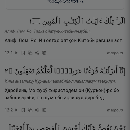
١
۝
ٱلْمُبِينِ
ٱلْكِتَـٰبِ
ءَايَـٰتُ
تِلْكَ
الٓر ۚ
Алиф. Лам. Ро. Тилка ойату-л-китаби-л-мубӣн.
Алиф. Лом. Ро. Ин оятҳо оятҳои Китоби равшан аст.
12
:
1
тафсир
٢
۝
تَعْقِلُونَ
لَّعَلَّكُمْ
عَرَبِيًّۭا
قُرْءَٰنًا
أَنزَلْنَـٰهُ
إِنَّآ
Инна анзалнаҳу Қур-анан ъарабийя-л лаъаллакум таъқилун.
Ҳаройина, Мо фурӯ фиристодем он (Қуръон)-ро бо
забони арабӣ, то шумо бо ақли худ дарёбед.
12
:
2
тафсир
نَحْنُ
نَقُصُّ
عَلَيْكَ
أَحْسَنَ
ٱلْقَصَصِ
بِمَآ
أَوْحَيْنَآ