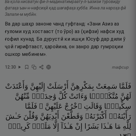
Ва қола нисватун фи-л-мадӣнатимраату-л-ъазӣзи туровиду
фатаҳа ъан-н-нафсиҳӣ қад шағафаҳа ҳубба. Инна ла нароҳа фӣ
Залали-м мубӣн.
Ва дар шаҳр заноне чанд гуфтанд: «Зани Азиз аз
ғуломи худ хостааст (то ӯро) аз (ҳифзи) нафси худ
ғофил кунад. Ба дурустӣ ки ишқи Юсуф дар дили ӯ
ҷой гирифтааст, ҳаройина, он занро дар гумроҳии
ошкор мебинем».
12
:
30
тафсир
فَلَمَّا
سَمِعَتْ
بِمَكْرِهِنَّ
أَرْسَلَتْ
إِلَيْهِنَّ
وَأَعْتَدَتْ
لَهُنَّ
مُتَّكَـًۭٔا
وَءَاتَتْ
كُلَّ
وَٰحِدَةٍۢ
مِّنْهُنَّ
سِكِّينًۭا
وَقَالَتِ
ٱخْرُجْ
عَلَيْهِنَّ ۖ
فَلَمَّا
رَأَيْنَهُۥٓ
أَكْبَرْنَهُۥ
وَقَطَّعْنَ
أَيْدِيَهُنَّ
وَقُلْنَ
حَـٰشَ
لِلَّهِ
مَا
هَـٰذَا
بَشَرًا
إِنْ
هَـٰذَآ
إِلَّا
مَلَكٌۭ
كَرِيمٌۭ