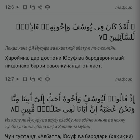
12
:
6
тафсир
۞ لَّقَدْ
كَانَ
فِى
يُوسُفَ
وَإِخْوَتِهِۦٓ
ءَايَـٰتٌۭ
٧
۝
لِّلسَّآئِلِينَ
Лақад кана фӣ Йусуфа ва ихватиҳӣ айату-л ли-с-саилӣн.
Ҳаройина, дар достони Юсуф ва бародарони вай
нишонаҳо барои саволкунандагон ҳаст.
12
:
7
тафсир
إِذْ
قَالُوا۟
لَيُوسُفُ
وَأَخُوهُ
أَحَبُّ
إِلَىٰٓ
أَبِينَا
مِنَّا
٨
۝
مُّبِينٍ
ضَلَـٰلٍۢ
لَفِى
أَبَانَا
إِنَّ
عُصْبَةٌ
وَنَحْنُ
Из қолу ла Йусуфу ва ахуҳу аҳаббу ила абӣна минна ва наҳну
ъусбатун инна абана лафӣ Залали-м мубӣн.
Чун гуфтанд: «Албатта, Юсуф ва бародари (ҳақиқии)