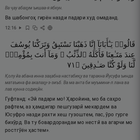
Ва ҷау абаҳум ъишаа-я ябкун.
Ва шабонгоҳ гирён назди падари худ омаданд.
12
:
16
قَالُوا۟
يَـٰٓأَبَانَآ
إِنَّا
ذَهَبْنَا
نَسْتَبِقُ
وَتَرَكْنَا
يُوسُفَ
عِندَ
مَتَـٰعِنَا
فَأَكَلَهُ
ٱلذِّئْبُ ۖ
وَمَآ
أَنتَ
بِمُؤْمِنٍۢ
١٧
۝
صَـٰدِقِينَ
كُنَّا
وَلَوْ
لَّنَا
Қолу йа абана инна заҳабна настабиқу ва таракна Йусуфа ъинда
матаъина фа акалаҳу-з-зиъб. Ва ма анта би муъмини-л лана ва
лав кунна содиқӣн.
Гуфтанд: «Эй падари мо! Ҳаройина, мо ба саҳро
рафтем, аз ҳамдигар пешгузарӣ мекардем ва
Юсуфро назди рахти хеш гузоштем, пас, ӯро гурге
бихӯрд. Ва ту бовардорандаи мо нестӣ ва агарчи мо
ростгӯён ҳастем».