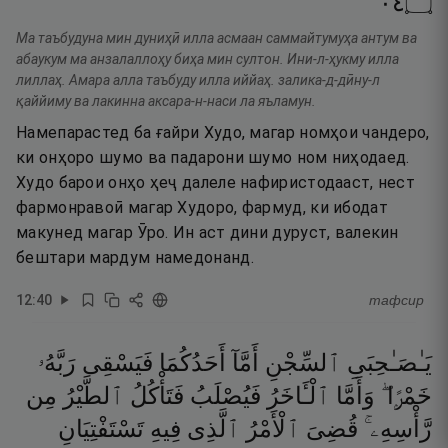
٤٠
۝
Ма таъбудуна мин дуниҳӣ илла асмаан саммайтумуҳа антум ва
абаукум ма анзалаллоҳу биҳа мин султон. Ини-л-ҳукму илла
лиллаҳ. Амара алла таъбуду илла иййаҳ. залика-д-дӣну-л
қаййиму ва лакинна аксара-н-наси ла яъламун.
Намепарастед ба ғайри Худо, магар номҳои чандеро,
ки онҳоро шумо ва падарони шумо ном ниҳодаед.
Худо барои онҳо ҳеҷ далеле нафиристодааст, нест
фармонравоӣ магар Худоро, фармуд, ки ибодат
макунед магар Ӯро. Ин аст дини дуруст, валекин
бештари мардум намедонанд.
12
:
40
тафсир
يَـٰصَـٰحِبَىِ
ٱلسِّجْنِ
أَمَّآ
أَحَدُكُمَا
فَيَسْقِى
رَبَّهُۥ
خَمْرًۭا ۖ
وَأَمَّا
ٱلْـَٔاخَرُ
فَيُصْلَبُ
فَتَأْكُلُ
ٱلطَّيْرُ
مِن
رَّأْسِهِۦ ۚ
قُضِىَ
ٱلْأَمْرُ
ٱلَّذِى
فِيهِ
تَسْتَفْتِيَانِ