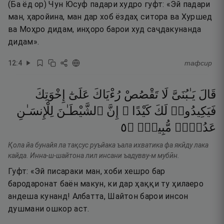
(Ба ёд ор) Чун Юсуф падари худро гуфт: «Эй падари
ман, ҳаройина, ман дар хоб ёздаҳ ситора ва Хуршед
ва Моҳро дидам, инҳоро барои худ саҷдакунанда
дидам».
12
:
4
тафсир
قَالَ
يَـٰبُنَىَّ
لَا
تَقْصُصْ
رُءْيَاكَ
عَلَىٰٓ
إِخْوَتِكَ
فَيَكِيدُوا۟
لَكَ
كَيْدًا ۖ
إِنَّ
ٱلشَّيْطَـٰنَ
لِلْإِنسَـٰنِ
٥
۝
مُّبِينٌۭ
عَدُوٌّۭ
Қола йа бунайя ла тақсус руъйака ъала ихватика фа якӣду лака
кайда. Инна-ш-шайтона лил инсани ъадувву-м мубӣн.
Гуфт: «Эй писараки ман, хоби хешро бар
бародаронат баён макун, ки дар ҳаққи ту ҳилаеро
андеша кунанд! Албатта, Шайтон барои инсон
душмани ошкор аст.