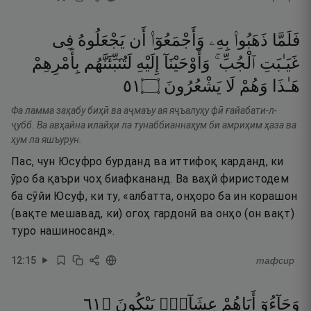
فَلَمَّا
ذَهَبُوا۟
بِهِۦ
وَأَجْمَعُوٓا۟
أَن
يَجْعَلُوهُ
فِى
غَيَـٰبَتِ
ٱلْجُبِّ ۚ
وَأَوْحَيْنَآ
إِلَيْهِ
لَتُنَبِّئَنَّهُم
بِأَمْرِهِمْ
١٥
۝
يَشْعُرُونَ
لَا
وَهُمْ
هَـٰذَا
Фа ламма заҳабу биҳӣ ва аҷмаъу ая яҷъалуҳу фӣ ғайабати-л-
ҷубб. Ва авҳайна илайҳи ла тунаббианнаҳум би амриҳим ҳаза ва
ҳум ла яшъурун.
Пас, чун Юсуфро бурданд ва иттифоқ карданд, ки
ӯро ба қаъри чоҳ биафкананд. Ва ваҳй фиристодем
ба сӯйи Юсуф, ки ту, «албатта, онҳоро ба ин корашон
(вақте мешавад, ки) огоҳ гардонӣ ва онҳо (он вақт)
туро нашиносанд».
12
:
15
тафсир
١٦
۝
يَبْكُونَ
عِشَآءًۭ
أَبَاهُمْ
وَجَآءُوٓ