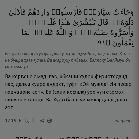
وَجَآءَتْ
سَيَّارَةٌۭ
فَأَرْسَلُوا۟
وَارِدَهُمْ
فَأَدْلَىٰ
دَلْوَهُۥ ۖ
قَالَ
يَـٰبُشْرَىٰ
هَـٰذَا
غُلَـٰمٌۭ ۚ
وَأَسَرُّوهُ
بِضَـٰعَةًۭ ۚ
وَٱللَّهُ
عَلِيمٌۢ
بِمَا
١٩
۝
يَعْمَلُونَ
Ва ҷаат саййаратун фа арсалу варидаҳум фа адла далваҳ. Қола
йа бушра ҳаза ғулам. Ва асарруҳу биЗаъаҳ. Валлоҳу Ъалӣмун би
ма яъмалун.
Ва корвоне омад, пас, обкаши худро фиристоданд,
пас, далви худро андохт, гуфт: «Эй мужда! Ин писар
навҷавоне аст». Ва (аҳли қофила) ӯро чун сармоя
пинҳон сохтанд. Ва Худо ба он чӣ мекарданд доно
аст.
12
:
19
тафсир