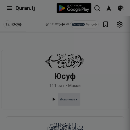
Quran.tj
12
Юсуф
Тарҷума
Мусҳаф
Ҷуз
12
•
Саҳифа
237
Юсуф
111
оят •
Маккӣ
Маълумот
▼
ℹ️