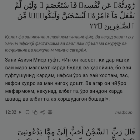
رَٰوَدتُّهُۥ
عَن
نَّفْسِهِۦ
فَٱسْتَعْصَمَ ۖ
وَلَئِن
لَّمْ
يَفْعَلْ
مَآ
ءَامُرُهُۥ
لَيُسْجَنَنَّ
وَلَيَكُونًۭا
مِّنَ
٣٢
۝
ٱلصَّـٰغِرِينَ
Қолат фа заликунна-л-лазӣ лумтуннанӣ фӣҳ. Ва лақад раваттуҳу
ъан-н-нафсиҳӣ фастаъсама ва лаил лам яфъал ма омуруҳу ла
юсҷананна ва лаякуна-м мина-с-сағирӣн.
Зани Азизи Миср гуфт: «Ин он касест, ки дар ишқи
вай маро маломат карда будед ва ҳаройина, бо вай
гуфтушунид кардам, нафси ӯро аз вай хостам, пас,
нафси худро аз ман нигоҳ дошт. Ва агар он чӣ ӯро
мефармоям, накунад, албатта, ӯро зиндон карда
шавад ва албатта, аз хоршудагон бошад!».
12
:
32
тафсир
قَالَ
رَبِّ
ٱلسِّجْنُ
أَحَبُّ
إِلَىَّ
مِمَّا
يَدْعُونَنِىٓ