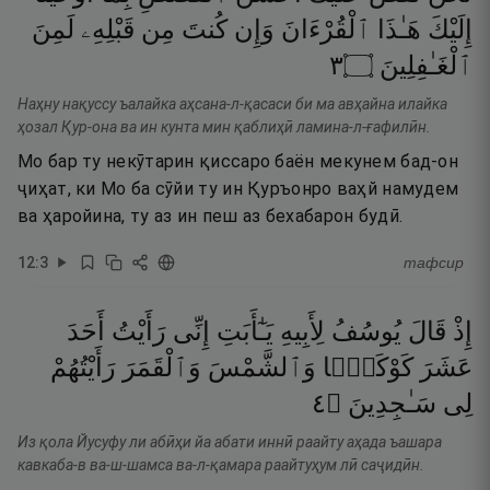
إِلَيْكَ
هَـٰذَا
ٱلْقُرْءَانَ
وَإِن
كُنتَ
مِن
قَبْلِهِۦ
لَمِنَ
٣
۝
ٱلْغَـٰفِلِينَ
Наҳну нақуссу ъалайка аҳсана-л-қасаси би ма авҳайна илайка
ҳозал Қур-она ва ин кунта мин қаблиҳӣ ламина-л-ғафилӣн.
Мо бар ту некӯтарин қиссаро баён мекунем бад-он
ҷиҳат, ки Мо ба сӯйи ту ин Қуръонро ваҳй намудем
ва ҳаройина, ту аз ин пеш аз бехабарон будӣ.
12
:
3
тафсир
إِذْ
قَالَ
يُوسُفُ
لِأَبِيهِ
يَـٰٓأَبَتِ
إِنِّى
رَأَيْتُ
أَحَدَ
عَشَرَ
كَوْكَبًۭا
وَٱلشَّمْسَ
وَٱلْقَمَرَ
رَأَيْتُهُمْ
٤
۝
سَـٰجِدِينَ
لِى
Из қола Йусуфу ли абӣҳи йа абати иннӣ раайту аҳада ъашара
кавкаба-в ва-ш-шамса ва-л-қамара раайтуҳум лӣ саҷидӣн.