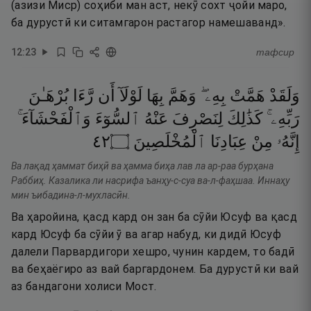
(азизи Миср) соҳиби ман аст, некӯ сохт ҷойи маро,
ба дурустӣ ки ситамгарон растагор намешаванд».
12
:
23
тафсир
وَلَقَدْ
هَمَّتْ
بِهِۦ ۖ
وَهَمَّ
بِهَا
لَوْلَآ
أَن
رَّءَا
بُرْهَـٰنَ
رَبِّهِۦ ۚ
كَذَٰلِكَ
لِنَصْرِفَ
عَنْهُ
ٱلسُّوٓءَ
وَٱلْفَحْشَآءَ ۚ
٢٤
۝
ٱلْمُخْلَصِينَ
عِبَادِنَا
مِنْ
إِنَّهُۥ
Ва лақад ҳаммат биҳӣ ва ҳамма биҳа лав ла ар-раа бурҳана
Раббиҳ. Казалика ли насрифа ъанҳу-с-суа ва-л-фаҳшаа. Иннаҳу
мин ъибадина-л-мухласӣн.
Ва ҳаройина, қасд кард он зан ба сӯйи Юсуф ва қасд
кард Юсуф ба сӯйи ӯ ва агар набуд, ки дидӣ Юсуф
далели Парвардигори хешро, чунин кардем, то бадӣ
ва беҳаёгиро аз вай баргардонем. Ба дурустӣ ки вай
аз бандагони холиси Мост.