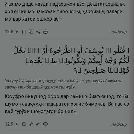
ӯ аз мо дида назди падарамон дӯстдоштатаранд ва
ҳол он ки мо ҷамоъаи тавоноем, ҳаройина, падари
мо дар хатои ошкор аст.
12
:
8
тафсир
ٱقْتُلُوا۟
يُوسُفَ
أَوِ
ٱطْرَحُوهُ
أَرْضًۭا
يَخْلُ
لَكُمْ
وَجْهُ
أَبِيكُمْ
وَتَكُونُوا۟
مِنۢ
بَعْدِهِۦ
٩
۝
صَـٰلِحِينَ
قَوْمًۭا
Уқтулу Йусуфа ав-итраҳуҳу арЗа-я-яхлу лакум ваҷҳу абӣкум ва
такуну мин баъдиҳӣ қавман салиҳӣн.
Юсуфро бикушед ё ӯро дар замине биафканед, то ба
шумо таваҷҷуҳи падаратон холис бимонад. Ва пас аз
вай гурӯҳи шоистагон бошед».
12
:
9
тафсир