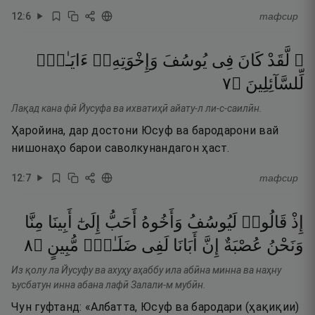
12
:
6
тафсир
۞ لَّقَدْ
كَانَ
فِى
يُوسُفَ
وَإِخْوَتِهِۦٓ
ءَايَـٰتٌۭ
٧
۝
لِّلسَّآئِلِينَ
Лақад кана фӣ Йусуфа ва ихватиҳӣ айату-л ли-с-саилӣн.
Ҳаройина, дар достони Юсуф ва бародарони вай
нишонаҳо барои саволкунандагон ҳаст.
12
:
7
тафсир
إِذْ
قَالُوا۟
لَيُوسُفُ
وَأَخُوهُ
أَحَبُّ
إِلَىٰٓ
أَبِينَا
مِنَّا
٨
۝
مُّبِينٍ
ضَلَـٰلٍۢ
لَفِى
أَبَانَا
إِنَّ
عُصْبَةٌ
وَنَحْنُ
Из қолу ла Йусуфу ва ахуҳу аҳаббу ила абӣна минна ва наҳну
ъусбатун инна абана лафӣ Залали-м мубӣн.
Чун гуфтанд: «Албатта, Юсуф ва бародари (ҳақиқии)