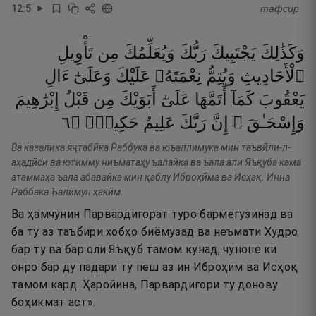
12
:
5
тафсир
وَكَذَٰلِكَ
يَجْتَبِيكَ
رَبُّكَ
وَيُعَلِّمُكَ
مِن
تَأْوِيلِ
ٱلْأَحَادِيثِ
وَيُتِمُّ
نِعْمَتَهُۥ
عَلَيْكَ
وَعَلَىٰٓ
ءَالِ
يَعْقُوبَ
كَمَآ
أَتَمَّهَا
عَلَىٰٓ
أَبَوَيْكَ
مِن
قَبْلُ
إِبْرَٰهِيمَ
٦
۝
حَكِيمٌۭ
عَلِيمٌ
رَبَّكَ
إِنَّ
وَإِسْحَـٰقَ ۚ
Ва казалика яҷтабӣка Раббука ва юъаллимука мин таъвӣли-л-
аҳадӣси ва ютимму ниъматаҳу ъалайка ва ъала али Яъқуба кама
атаммаҳа ъала абавайка мин қаблу Иброҳӣма ва Исҳақ. Инна
Раббака Ъалӣмун ҳакӣм.
Ва ҳамчунин Парвардигорат туро бармегузинад ва
ба ту аз таъбири хобҳо биёмузад ва неъмати Худро
бар ту ва бар оли Яъқуб тамом кунад, чуноне ки
онро бар ду падари ту пеш аз ин Иброҳим ва Исҳоқ
тамом кард. Ҳаройина, Парвардигори ту донову
боҳикмат аст».