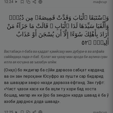
12
:
24
тафсир
وَٱسْتَبَقَا
ٱلْبَابَ
وَقَدَّتْ
قَمِيصَهُۥ
مِن
دُبُرٍۢ
وَأَلْفَيَا
سَيِّدَهَا
لَدَا
ٱلْبَابِ ۚ
قَالَتْ
مَا
جَزَآءُ
مَنْ
أَرَادَ
بِأَهْلِكَ
سُوٓءًا
إِلَّآ
أَن
يُسْجَنَ
أَوْ
عَذَابٌ
٢٥
۝
أَلِيمٌۭ
Вастабақа-л-баба ва қаддат қамӣсаҳу мин дубури-в ва алфайа
саййидаҳа лада-л-баб. Қолат ма ҷазау ман арода би аҳлика суан
илла ая юсҷана ав ъазабун алӣм.
(Онҳо) бо якдигар ба сӯйи дарвоза сабқат карданд
ва он зан пероҳани Юсуфро аз пушти сар бидарид
ва шавҳари занро назди дарвоза ёфтанд. Зан гуфт:
«Чист ҷазои касе ки ба аҳли ту кори бад хоста
бошад, магар ин ки ӯро ба зиндон карда шавад ё ба ӯ
азоби дарднок дода шавад».
12
:
25
тафсир