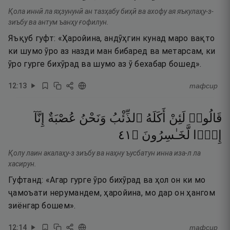
Қола иннӣ ла яҳзунунӣ ан тазҳабу биҳӣ ва ахофу ая яъкулаҳу-з-
зиъбу ва антум ъанҳу ғофилун.
Яъқуб гуфт: «Ҳаройина, андӯҳгин кунад маро вақто
ки шумо ӯро аз назди ман бибаред ва метарсам, ки
ӯро гурге бихӯрад ва шумо аз ӯ бехабар бошед».
12
:
13
тафсир
قَالُوا۟
لَئِنْ
أَكَلَهُ
ٱلذِّئْبُ
وَنَحْنُ
عُصْبَةٌ
إِنَّآ
١٤
۝
لَّخَـٰسِرُونَ
إِذًۭا
Қолу лаин акалаҳу-з зиъбу ва наҳну ъусбатун инна иза-л ла
хасирун.
Гуфтанд: «Агар гурге ӯро бихӯрад ва ҳол он ки мо
ҷамоъати нерумандем, ҳаройина, мо дар он ҳангом
зиёнгар бошем».
12
:
14
тафсир