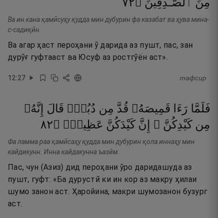
٢٧
۝
ٱلصَّـٰدِقِينَ
مِنَ
Ва ин кана қамӣсуҳу қудда мин дубурин фа казабат ва ҳува мина-
с-садиқӣн.
Ва агар ҳаст пероҳани ӯ дарида аз пушт, пас, зан
дурӯғ гуфтааст ва Юсуф аз ростгӯён аст».
12
:
27
тафсир
فَلَمَّا
رَءَا
قَمِيصَهُۥ
قُدَّ
مِن
دُبُرٍۢ
قَالَ
إِنَّهُۥ
٢٨
۝
عَظِيمٌۭ
كَيْدَكُنَّ
إِنَّ
كَيْدِكُنَّ ۖ
مِن
Фа ламма раа қамӣсаҳу қудда мин дубурин қола иннаҳу мин
кайдикунн. Инна кайдакунна ъазӣм.
Пас, чун (Азиз) дид пероҳани ӯро даридашуда аз
пушт, гуфт: «Ба дурустӣ ки ин кор аз макру ҳилаи
шумо занон аст. Ҳаройина, макри шумозанон бузург
аст.