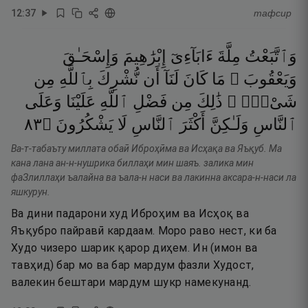
12
:
37
тафсир
وَٱتَّبَعْتُ
مِلَّةَ
ءَابَآءِىٓ
إِبْرَٰهِيمَ
وَإِسْحَـٰقَ
وَيَعْقُوبَ ۚ
مَا
كَانَ
لَنَآ
أَن
نُّشْرِكَ
بِٱللَّهِ
مِن
شَىْءٍۢ ۚ
ذَٰلِكَ
مِن
فَضْلِ
ٱللَّهِ
عَلَيْنَا
وَعَلَى
٣٨
۝
يَشْكُرُونَ
لَا
ٱلنَّاسِ
أَكْثَرَ
وَلَـٰكِنَّ
ٱلنَّاسِ
Ва-т-табаъту миллата обаӣ Иброҳӣма ва Исҳақа ва Яъқуб. Ма
кана лана ан-н-нушрика биллаҳи мин шаяъ. залика мин
фаЗлиллаҳи ъалайна ва ъала-н наси ва лакинна аксара-н-наси ла
яшкурун.
Ва дини падарони худ Иброҳим ва Исҳоқ ва
Яъқубро пайравӣ кардаам. Моро раво нест, ки ба
Худо чизеро шарик қарор диҳем. Ин (имон ва
тавҳид) бар мо ва бар мардум фазли Худост,
валекин бештари мардум шукр намекунанд.