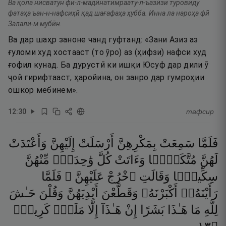
Ва қола нисватун фи-л-мадӣнатимраату-л-ъазӣзи туровиду
фатаҳа ъан-н-нафсиҳӣ қад шағафаҳа ҳубба. Инна ла нароҳа фӣ
Залали-м мубӣн.
Ва дар шаҳр заноне чанд гуфтанд: «Зани Азиз аз
ғуломи худ хостааст (то ӯро) аз (ҳифзи) нафси худ
ғофил кунад. Ба дурустӣ ки ишқи Юсуф дар дили ӯ
ҷой гирифтааст, ҳаройина, он занро дар гумроҳии
ошкор мебинем».
12
:
30
тафсир
فَلَمَّا
سَمِعَتْ
بِمَكْرِهِنَّ
أَرْسَلَتْ
إِلَيْهِنَّ
وَأَعْتَدَتْ
لَهُنَّ
مُتَّكَـًۭٔا
وَءَاتَتْ
كُلَّ
وَٰحِدَةٍۢ
مِّنْهُنَّ
سِكِّينًۭا
وَقَالَتِ
ٱخْرُجْ
عَلَيْهِنَّ ۖ
فَلَمَّا
رَأَيْنَهُۥٓ
أَكْبَرْنَهُۥ
وَقَطَّعْنَ
أَيْدِيَهُنَّ
وَقُلْنَ
حَـٰشَ
لِلَّهِ
مَا
هَـٰذَا
بَشَرًا
إِنْ
هَـٰذَآ
إِلَّا
مَلَكٌۭ
كَرِيمٌۭ