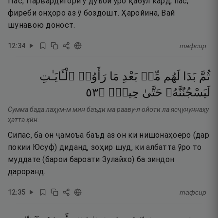
Пас, Парвардигори ӯ дуъои ӯро қабул кард, пас,
фиреби онҳоро аз ӯ боздошт. Ҳаройина, Вай
шунавою доност.
12
:
34
тафсир
ثُمَّ
بَدَا
لَهُم
مِّنۢ
بَعْدِ
مَا
رَأَوُا۟
ٱلْـَٔايَـٰتِ
٣٥
۝
حِينٍۢ
حَتَّىٰ
لَيَسْجُنُنَّهُۥ
Сумма бада лаҳум-м мин баъди ма рааву-л ойоти ла ясҷунуннаҳу
ҳатта ҳӣн.
Сипас, ба он ҷамоъа баъд аз он ки нишонаҳоеро (дар
покии Юсуф) диданд, зоҳир шуд, ки албатта ӯро то
муддате (барои бароати Зулайхо) ба зиндон
дароранд.
12
:
35
тафсир