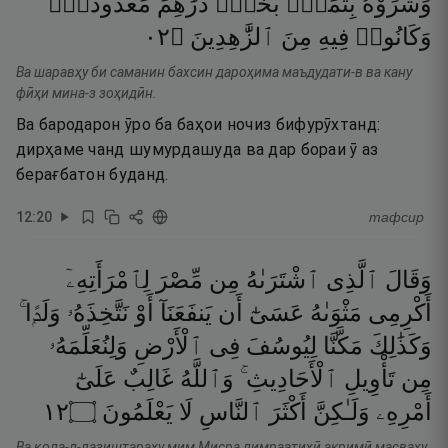
وَشَرَوْهُ
بِثَمَنٍۭ
بَخْسٍۢ
دَرَٰهِمَ
مَعْدُودَةٍۢ
٢٠
۝
ٱلزَّٰهِدِينَ
مِنَ
فِيهِ
وَكَانُوا۟
Ва шаравҳу би саманин бахсин дароҳима маъдудати-в ва кану
фӣҳи мина-з зоҳидӣн.
Ва бародарон ӯро ба баҳои ночиз бифурӯхтанд:
дирҳаме чанд шумурдашуда ва дар бораи ӯ аз
берағбатон буданд.
12
:
20
тафсир
وَقَالَ
ٱلَّذِى
ٱشْتَرَىٰهُ
مِن
مِّصْرَ
لِٱمْرَأَتِهِۦٓ
أَكْرِمِى
مَثْوَىٰهُ
عَسَىٰٓ
أَن
يَنفَعَنَآ
أَوْ
نَتَّخِذَهُۥ
وَلَدًۭا ۚ
وَكَذَٰلِكَ
مَكَّنَّا
لِيُوسُفَ
فِى
ٱلْأَرْضِ
وَلِنُعَلِّمَهُۥ
مِن
تَأْوِيلِ
ٱلْأَحَادِيثِ ۚ
وَٱللَّهُ
غَالِبٌ
عَلَىٰٓ
٢١
۝
يَعْلَمُونَ
لَا
ٱلنَّاسِ
أَكْثَرَ
وَلَـٰكِنَّ
أَمْرِهِۦ
Ва қола-л-лазиштараҳу мим Мисра лимраатиҳӣ акримӣ масваҳу