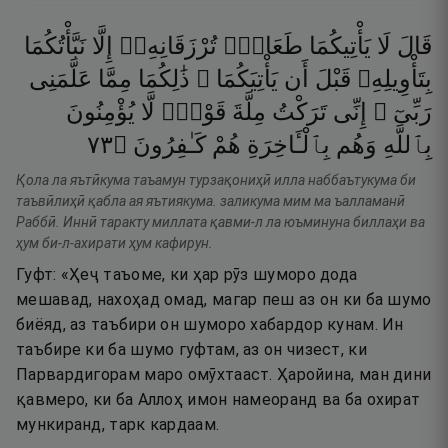
قَالَ
لَا
يَأْتِيكُمَا
طَعَامٌۭ
تُرْزَقَانِهِۦٓ
إِلَّا
نَبَّأْتُكُمَا
بِتَأْوِيلِهِۦ
قَبْلَ
أَن
يَأْتِيَكُمَا ۚ
ذَٰلِكُمَا
مِمَّا
عَلَّمَنِى
رَبِّىٓ ۚ
إِنِّى
تَرَكْتُ
مِلَّةَ
قَوْمٍۢ
لَّا
يُؤْمِنُونَ
٣٧
۝
كَـٰفِرُونَ
هُمْ
بِٱلْـَٔاخِرَةِ
وَهُم
بِٱللَّهِ
Қола ла яътӣкума таъамун турзақониҳӣ илла наббаътукума би
таъвӣлиҳӣ қабла ая яътиякума. заликума мим ма ъалламанӣ
Раббӣ. Иннӣ таракту миллата қавми-л ла юъминуна биллаҳи ва
ҳум би-л-ахирати ҳум кафирун.
Гуфт: «Ҳеҷ таъоме, ки ҳар рӯз шуморо дода
мешавад, нахоҳад омад, магар пеш аз он ки ба шумо
биёяд, аз таъбири он шуморо хабардор кунам. Ин
таъбире ки ба шумо гуфтам, аз он чизест, ки
Парвардигорам маро омӯхтааст. Ҳаройина, ман дини
қавмеро, ки ба Аллоҳ имон намеоранд ва ба охират
мункиранд, тарк кардаам.