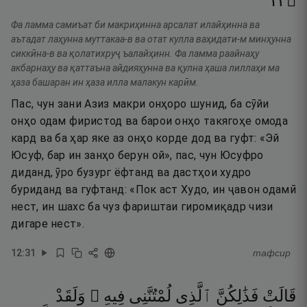
٣١
۝
Фа ламма самиъат би макриҳинна арсалат илайҳинна ва
аътадат лаҳунна муттакаа-в ва отат кулла ваҳидати-м минҳунна
сиккӣна-в ва қолатихруҷ ъалайҳинн. Фа ламма раайнаҳу
акбарнаҳу ва қаттаъна айдияҳунна ва қулна ҳаша лиллаҳи ма
ҳаза башаран ин ҳаза илла малакун карӣм.
Пас, чун зани Азиз макри онҳоро шунид, ба сӯйи
онҳо одам фиристод ва барои онҳо такягоҳе омода
кард ва ба ҳар яке аз онҳо корде дод ва гуфт: «Эй
Юсуф, бар ин занҳо берун ой», пас, чун Юсуфро
диданд, ӯро бузург ёфтанд ва дастҳои худро
буриданд ва гуфтанд: «Пок аст Худо, ин ҷавон одамӣ
нест, ин шахс ба чуз фариштаи гиромиқадр чизи
дигаре нест».
12
:
31
тафсир
قَالَتْ
فَذَٰلِكُنَّ
ٱلَّذِى
لُمْتُنَّنِى
فِيهِ ۖ
وَلَقَدْ