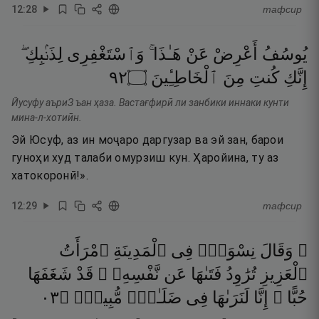
12
:
28
тафсир
يُوسُفُ
أَعْرِضْ
عَنْ
هَـٰذَا ۚ
وَٱسْتَغْفِرِى
لِذَنۢبِكِ ۖ
٢٩
۝
ٱلْخَاطِـِٔينَ
مِنَ
كُنتِ
إِنَّكِ
Йусуфу аъриЗ ъан ҳаза. Вастағфирӣ ли занбики иннаки кунти
мина-л-хотиӣн.
Эй Юсуф, аз ин моҷаро даргузар ва эй зан, барои
гуноҳи худ талаби омурзиш кун. Ҳаройина, ту аз
хатокоронӣ!».
12
:
29
тафсир
۞ وَقَالَ
نِسْوَةٌۭ
فِى
ٱلْمَدِينَةِ
ٱمْرَأَتُ
ٱلْعَزِيزِ
تُرَٰوِدُ
فَتَىٰهَا
عَن
نَّفْسِهِۦ ۖ
قَدْ
شَغَفَهَا
٣٠
۝
مُّبِينٍۢ
ضَلَـٰلٍۢ
فِى
لَنَرَىٰهَا
إِنَّا
حُبًّا ۖ