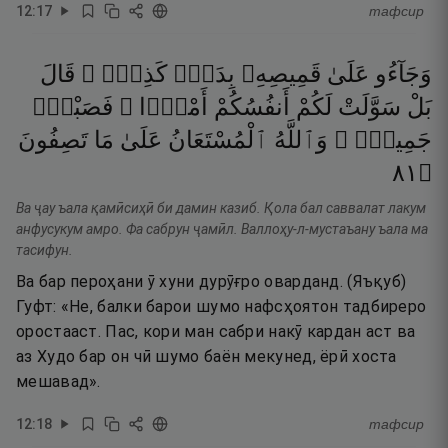
12
:
17
тафсир
وَجَآءُو
عَلَىٰ
قَمِيصِهِۦ
بِدَمٍۢ
كَذِبٍۢ ۚ
قَالَ
بَلْ
سَوَّلَتْ
لَكُمْ
أَنفُسُكُمْ
أَمْرًۭا ۖ
فَصَبْرٌۭ
جَمِيلٌۭ ۖ
وَٱللَّهُ
ٱلْمُسْتَعَانُ
عَلَىٰ
مَا
تَصِفُونَ
١٨
۝
Ва ҷау ъала қамӣсиҳӣ би дамин казиб. Қола бал саввалат лакум
анфусукум амро. Фа сабрун ҷамӣл. Валлоҳу-л-мустаъану ъала ма
тасифун.
Ва бар пероҳани ӯ хуни дурӯғро оварданд. (Яъқуб)
Гуфт: «Не, балки барои шумо нафсҳоятон тадбиреро
оростааст. Пас, кори ман сабри накӯ кардан аст ва
аз Худо бар он чӣ шумо баён мекунед, ёрӣ хоста
мешавад».
12
:
18
тафсир