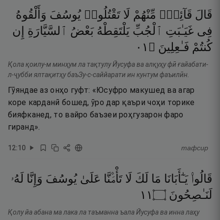
قَالَ
قَآئِلٌۭ
مِّنْهُمْ
لَا
تَقْتُلُوا۟
يُوسُفَ
وَأَلْقُوهُ
فِى
غَيَـٰبَتِ
ٱلْجُبِّ
يَلْتَقِطْهُ
بَعْضُ
ٱلسَّيَّارَةِ
إِن
١٠
۝
فَـٰعِلِينَ
كُنتُمْ
Қола қоилу-м минҳум ла тақтулу Йусуфа ва алқуҳу фӣ ғайабати-
л-ҷубби ялтақитҳу баъЗу-с-саййарати ин кунтум фаъилӣн.
Гӯяндае аз онҳо гуфт: «Юсуфро макушед ва агар
коре карданӣ бошед, ӯро дар қаъри чоҳи торике
бияфканед, то вайро баъзеи роҳгузарон фаро
гиранд».
12
:
10
тафсир
قَالُوا۟
يَـٰٓأَبَانَا
مَا
لَكَ
لَا
تَأْمَ۫نَّا
عَلَىٰ
يُوسُفَ
وَإِنَّا
لَهُۥ
١١
۝
لَنَـٰصِحُونَ
Қолу йа абана ма лака ла таъманна ъала Йусуфа ва инна лаҳу