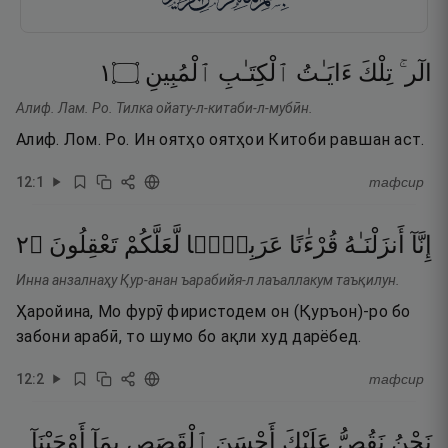
١
۝
ٱلْمُبِينِ
ٱلْكِتَـٰبِ
ءَايَـٰتُ
تِلْكَ
الٓر ۚ
Алиф. Лам. Ро. Тилка ойату-л-китаби-л-мубӣн.
Алиф. Лом. Ро. Ин оятҳо оятҳои Китоби равшан аст.
12
:
1
тафсир
٢
۝
تَعْقِلُونَ
لَّعَلَّكُمْ
عَرَبِيًّۭا
قُرْءَٰنًا
أَنزَلْنَـٰهُ
إِنَّآ
Инна анзалнаҳу Қур-анан ъарабийя-л лаъаллакум таъқилун.
Ҳаройина, Мо фурӯ фиристодем он (Қуръон)-ро бо
забони арабӣ, то шумо бо ақли худ дарёбед.
12
:
2
тафсир
نَحْنُ
نَقُصُّ
عَلَيْكَ
أَحْسَنَ
ٱلْقَصَصِ
بِمَآ
أَوْحَيْنَآ