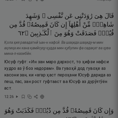
قَالَ
هِىَ
رَٰوَدَتْنِى
عَن
نَّفْسِى ۚ
وَشَهِدَ
شَاهِدٌۭ
مِّنْ
أَهْلِهَآ
إِن
كَانَ
قَمِيصُهُۥ
قُدَّ
مِن
٢٦
۝
ٱلْكَـٰذِبِينَ
مِنَ
وَهُوَ
فَصَدَقَتْ
قُبُلٍۢ
Қола ҳия равадатнӣ ъан-н нафсӣ. Ва шаҳида шаҳиду-м мин
аҳлиҳа ин кана қамӣсуҳу қудда мин қубулин фа садақат ва ҳува
мина-л-казибӣн.
Юсуф гуфт: «Ин зан маро дархост, то ҳифзи нафси
худро аз ӯ боз надорам». Ва гувоҳӣ дод гувоҳе аз
касони зан, ки «агар ҳаст пероҳани Юсуф дарида аз
пеш, пас, зан рост гуфтааст ва Юсуф аз дурӯғгӯён
аст.
12
:
26
وَإِن
كَانَ
قَمِيصُهُۥ
قُدَّ
مِن
دُبُرٍۢ
فَكَذَبَتْ
وَهُوَ