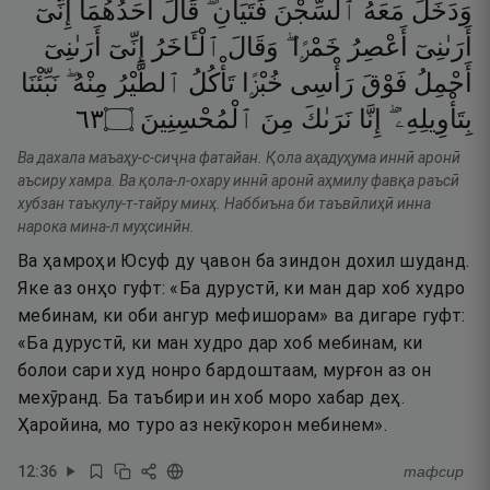
وَدَخَلَ
مَعَهُ
ٱلسِّجْنَ
فَتَيَانِ ۖ
قَالَ
أَحَدُهُمَآ
إِنِّىٓ
أَرَىٰنِىٓ
أَعْصِرُ
خَمْرًۭا ۖ
وَقَالَ
ٱلْـَٔاخَرُ
إِنِّىٓ
أَرَىٰنِىٓ
أَحْمِلُ
فَوْقَ
رَأْسِى
خُبْزًۭا
تَأْكُلُ
ٱلطَّيْرُ
مِنْهُ ۖ
نَبِّئْنَا
٣٦
۝
ٱلْمُحْسِنِينَ
مِنَ
نَرَىٰكَ
إِنَّا
بِتَأْوِيلِهِۦٓ ۖ
Ва дахала маъаҳу-с-сиҷна фатайан. Қола аҳадуҳума иннӣ аронӣ
аъсиру хамра. Ва қола-л-охару иннӣ аронӣ аҳмилу фавқа раъсӣ
хубзан таъкулу-т-тайру минҳ. Наббиъна би таъвӣлиҳӣ инна
нарока мина-л муҳсинӣн.
Ва ҳамроҳи Юсуф ду ҷавон ба зиндон дохил шуданд.
Яке аз онҳо гуфт: «Ба дурустӣ, ки ман дар хоб худро
мебинам, ки оби ангур мефишорам» ва дигаре гуфт:
«Ба дурустӣ, ки ман худро дар хоб мебинам, ки
болои сари худ нонро бардоштаам, мурғон аз он
мехӯранд. Ба таъбири ин хоб моро хабар деҳ.
Ҳаройина, мо туро аз некӯкорон мебинем».
12
:
36
тафсир