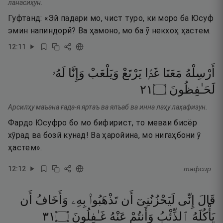
ланасиҳун.
Гуфтанд: «Эй падари мо, чист туро, ки моро ба Юсуф
эмин напиндорӣ? Ва ҳамоно, мо ба ӯ некхоҳ ҳастем.
12
:
11
أَرْسِلْهُ
مَعَنَا
غَدًۭا
يَرْتَعْ
وَيَلْعَبْ
وَإِنَّا
لَهُۥ
١٢
۝
لَحَـٰفِظُونَ
Арсилҳу маъана ғада-я яртаъ ва ялъаб ва инна лаҳу лаҳафизун.
Фардо Юсуфро бо мо бифирист, то меваи бисёр
хӯрад ва бозӣ кунад! Ва ҳаройина, мо нигаҳбони ӯ
ҳастем».
12
:
12
тафсир
قَالَ
إِنِّى
لَيَحْزُنُنِىٓ
أَن
تَذْهَبُوا۟
بِهِۦ
وَأَخَافُ
أَن
١٣
۝
غَـٰفِلُونَ
عَنْهُ
وَأَنتُمْ
ٱلذِّئْبُ
يَأْكُلَهُ