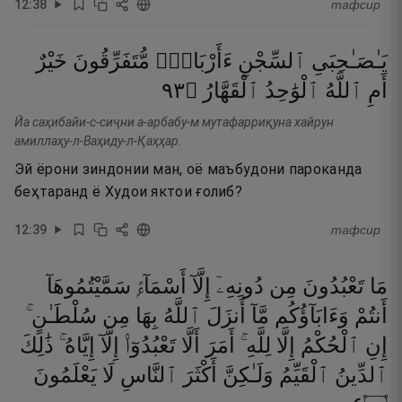
12
:
38
тафсир
يَـٰصَـٰحِبَىِ
ٱلسِّجْنِ
ءَأَرْبَابٌۭ
مُّتَفَرِّقُونَ
خَيْرٌ
٣٩
۝
ٱلْقَهَّارُ
ٱلْوَٰحِدُ
ٱللَّهُ
أَمِ
Йа саҳибайи-с-сиҷни а-арбабу-м мутафарриқуна хайрун
амиллаҳу-л-Ваҳиду-л-Қаҳҳар.
Эй ёрони зиндонии ман, оё маъбудони пароканда
беҳтаранд ё Худои яктои ғолиб?
12
:
39
тафсир
مَا
تَعْبُدُونَ
مِن
دُونِهِۦٓ
إِلَّآ
أَسْمَآءًۭ
سَمَّيْتُمُوهَآ
أَنتُمْ
وَءَابَآؤُكُم
مَّآ
أَنزَلَ
ٱللَّهُ
بِهَا
مِن
سُلْطَـٰنٍ ۚ
إِنِ
ٱلْحُكْمُ
إِلَّا
لِلَّهِ ۚ
أَمَرَ
أَلَّا
تَعْبُدُوٓا۟
إِلَّآ
إِيَّاهُ ۚ
ذَٰلِكَ
ٱلدِّينُ
ٱلْقَيِّمُ
وَلَـٰكِنَّ
أَكْثَرَ
ٱلنَّاسِ
لَا
يَعْلَمُونَ