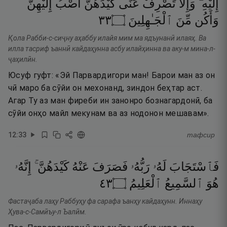
إِلَيْهِ ۖ
وَإِلَّا
تَصْرِفْ
عَنِّى
كَيْدَهُنَّ
أَصْبُ
إِلَيْهِنَّ
٣٣
۝
ٱلْجَـٰهِلِينَ
مِّنَ
وَأَكُن
Қола Рабби-с-сиҷну аҳаббу илайя мим ма ядъунанӣ илаяҳ. Ва
илла тасриф ъаннӣ кайдаҳунна асбу илайҳинна ва аку-м мина-л-
ҷаҳилӣн.
Юсуф гуфт: «Эй Парвардигори ман! Барои ман аз он
чӣ маро ба сӯйи он мехонанд, зиндон беҳтар аст.
Агар Ту аз ман фиреби ин занонро бознагардонӣ, ба
сӯйи онҳо майл мекунам ва аз нодонон мешавам».
12
:
33
тафсир
فَٱسْتَجَابَ
لَهُۥ
رَبُّهُۥ
فَصَرَفَ
عَنْهُ
كَيْدَهُنَّ ۚ
إِنَّهُۥ
٣٤
۝
ٱلْعَلِيمُ
ٱلسَّمِيعُ
هُوَ
Фастаҷаба лаҳу Раббуҳу фа сарафа ъанҳу кайдаҳунн. Иннаҳу
Ҳува-с-Самӣъу-л Ъалӣм.