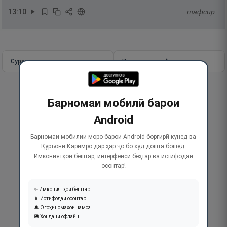
13
:
10
тафсир
Сураи пурра
Идома додан
Барномаи мобилӣ барои
Android
Барномаи мобилии моро барои Android боргирӣ кунед ва
Қуръони Каримро дар ҳар ҷо бо худ дошта бошед.
Имкониятҳои бештар, интерфейси беҳтар ва истифодаи
осонтар!
✨ Имкониятҳои бештар
📱 Истифодаи осонтар
🔔 Огоҳиномаҳои намоз
💾 Хондани офлайн