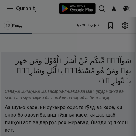
Quran.tj
13
Раъд
Ҷуз
13
•
Саҳифа
250
سَوَآءٌۭ
مِّنكُم
مَّنْ
أَسَرَّ
ٱلْقَوْلَ
وَمَن
جَهَرَ
بِهِۦ
وَمَنْ
هُوَ
مُسْتَخْفٍۭ
بِٱلَّيْلِ
وَسَارِبٌۢ
١٠
۝
بِٱلنَّهَارِ
Савау-м минкум-м ман асарра-л-қавла ва ман ҷаҳара биҳӣ ва
ман ҳува мустахфин би-л-лайли ва сарибун би-н-наҳар.
Аз шумо касе, ки суханро оҳиста гӯяд ва касе, ки
онро бо овози баланд гӯяд ва касе, ки дар шаб
пинҳон аст ва дар рӯз роҳ меравад, (назди Ӯ) яксон
аст.