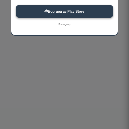
📥
Боргирӣ аз Play Store
Баъдтар