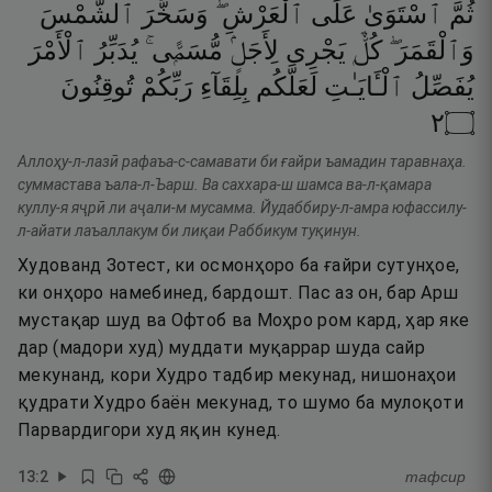
ثُمَّ
ٱسْتَوَىٰ
عَلَى
ٱلْعَرْشِ ۖ
وَسَخَّرَ
ٱلشَّمْسَ
وَٱلْقَمَرَ ۖ
كُلٌّۭ
يَجْرِى
لِأَجَلٍۢ
مُّسَمًّۭى ۚ
يُدَبِّرُ
ٱلْأَمْرَ
يُفَصِّلُ
ٱلْـَٔايَـٰتِ
لَعَلَّكُم
بِلِقَآءِ
رَبِّكُمْ
تُوقِنُونَ
٢
۝
Аллоҳу-л-лазӣ рафаъа-с-самавати би ғайри ъамадин таравнаҳа.
суммастава ъала-л-Ъарш. Ва саххара-ш шамса ва-л-қамара
куллу-я яҷрӣ ли аҷали-м мусамма. Йудаббиру-л-амра юфассилу-
л-айати лаъаллакум би лиқаи Раббикум туқинун.
Худованд Зотест, ки осмонҳоро ба ғайри сутунҳое,
ки онҳоро намебинед, бардошт. Пас аз он, бар Арш
мустақар шуд ва Офтоб ва Моҳро ром кард, ҳар яке
дар (мадори худ) муддати муқаррар шуда сайр
мекунанд, кори Худро тадбир мекунад, нишонаҳои
қудрати Худро баён мекунад, то шумо ба мулоқоти
Парвардигори худ яқин кунед.
13
:
2
тафсир