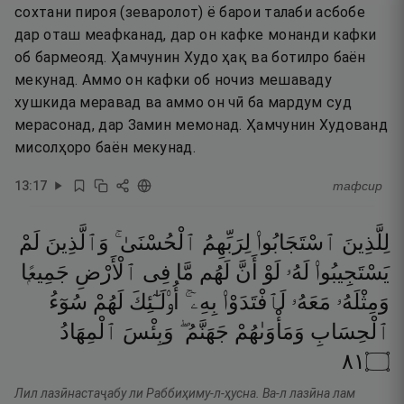
сохтани пироя (зеваролот) ё барои талаби асбобе
дар оташ меафканад, дар он кафке монанди кафки
об бармеояд. Ҳамчунин Худо ҳақ ва ботилро баён
мекунад. Аммо он кафки об ночиз мешаваду
хушкида меравад ва аммо он чӣ ба мардум суд
мерасонад, дар Замин мемонад. Ҳамчунин Худованд
мисолҳоро баён мекунад.
13
:
17
тафсир
لِلَّذِينَ
ٱسْتَجَابُوا۟
لِرَبِّهِمُ
ٱلْحُسْنَىٰ ۚ
وَٱلَّذِينَ
لَمْ
يَسْتَجِيبُوا۟
لَهُۥ
لَوْ
أَنَّ
لَهُم
مَّا
فِى
ٱلْأَرْضِ
جَمِيعًۭا
وَمِثْلَهُۥ
مَعَهُۥ
لَٱفْتَدَوْا۟
بِهِۦٓ ۚ
أُو۟لَـٰٓئِكَ
لَهُمْ
سُوٓءُ
ٱلْحِسَابِ
وَمَأْوَىٰهُمْ
جَهَنَّمُ ۖ
وَبِئْسَ
ٱلْمِهَادُ
١٨
۝
Лил лазӣнастаҷабу ли Раббиҳиму-л-ҳусна. Ва-л лазӣна лам