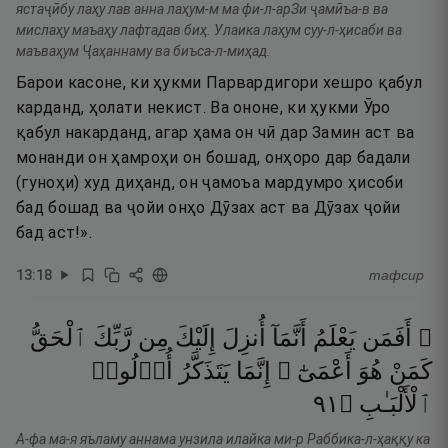
ястаҷӣбу лаҳу лав анна лаҳум-м ма фи-л-арЗи ҷамӣъа-в ва
мислаҳу маъаҳу лафтадав биҳ. Улаика лаҳум суу-л-ҳисаби ва
маъваҳум Ҷаҳаннаму ва биъса-л-миҳад.
Барои касоне, ки ҳукми Парвардигори хешро қабул
карданд, ҳолати некист. Ва ононе, ки ҳукми Ӯро
қабул накарданд, агар ҳама он чӣ дар Замин аст ва
монанди он ҳамроҳи он бошад, онҳоро дар бадали
(гуноҳи) худ диҳанд, он ҷамоъа мардумро ҳисоби
бад бошад ва ҷойи онҳо Дӯзах аст ва Дӯзах ҷойи
бад аст!».
13
:
18
тафсир
۞ أَفَمَن
يَعْلَمُ
أَنَّمَآ
أُنزِلَ
إِلَيْكَ
مِن
رَّبِّكَ
ٱلْحَقُّ
كَمَنْ
هُوَ
أَعْمَىٰٓ ۚ
إِنَّمَا
يَتَذَكَّرُ
أُو۟لُوا۟
١٩
۝
ٱلْأَلْبَـٰبِ
А-фа ма-я яъламу аннама унзила илайка ми-р Раббика-л-ҳаққу ка