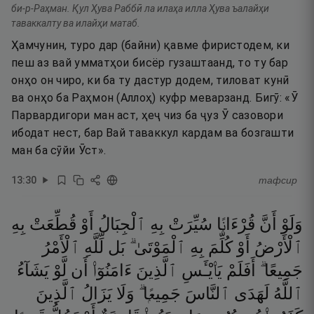
би-р-Раҳман. Қул Ҳува Раббӣ ла илаҳа илла Ҳува ъалайҳи
таваккалту ва илайҳи матаб.
Ҳамчунин, туро дар (байни) қавме фиристодем, ки
пеш аз вай умматҳои бисёр гузаштаанд, то ту бар
онҳо он чиро, ки ба ту дастур додем, тиловат кунӣ
ва онҳо ба Раҳмон (Аллоҳ) куфр меварзанд. Бигӯ: «Ӯ
Парвардигори ман аст, ҳеҷ чиз ба ҷуз Ӯ сазовори
ибодат нест, бар Вай таваккул кардам ва бозгашти
ман ба сӯйи Ӯст».
13
:
30
тафсир
وَلَوْ
أَنَّ
قُرْءَانًۭا
سُيِّرَتْ
بِهِ
ٱلْجِبَالُ
أَوْ
قُطِّعَتْ
بِهِ
ٱلْأَرْضُ
أَوْ
كُلِّمَ
بِهِ
ٱلْمَوْتَىٰ ۗ
بَل
لِّلَّهِ
ٱلْأَمْرُ
جَمِيعًا ۗ
أَفَلَمْ
يَا۟يْـَٔسِ
ٱلَّذِينَ
ءَامَنُوٓا۟
أَن
لَّوْ
يَشَآءُ
ٱللَّهُ
لَهَدَى
ٱلنَّاسَ
جَمِيعًۭا ۗ
وَلَا
يَزَالُ
ٱلَّذِينَ