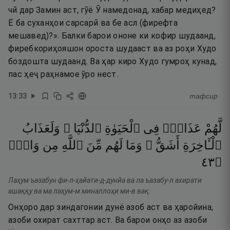
чӣ дар Замин аст, гӯё Ӯ намедонад, хабар медиҳед?
Ё ба суханҳои сарсарӣ ва бе асл (фирефта
мешавед)?». Балки барои ононе ки кофир шудаанд,
фиребкориҳояшон ороста шудааст ва аз роҳи Худо
боздошта шудаанд. Ва ҳар киро Худо гумроҳ кунад,
пас ҳеҷ раҳнамое ӯро нест.
13
:
33
тафсир
لَّهُمْ
عَذَابٌۭ
فِى
ٱلْحَيَوٰةِ
ٱلدُّنْيَا ۖ
وَلَعَذَابُ
ٱلْـَٔاخِرَةِ
أَشَقُّ ۖ
وَمَا
لَهُم
مِّنَ
ٱللَّهِ
مِن
وَاقٍۢ
٣٤
۝
Лаҳум ъазабун фи-л-ҳайати-д-дунйа ва ла ъазабу-л ахирати
ашаққу ва ма лаҳум-м миналлоҳи ми-в вақ.
Онҳоро дар зиндагонии дунё азоб аст ва ҳаройина,
азоби охират сахттар аст. Ва барои онҳо аз азоби