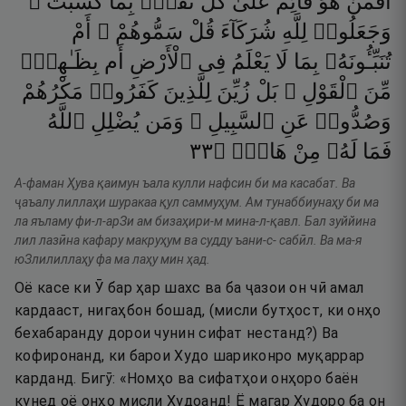
أَفَمَنْ
هُوَ
قَآئِمٌ
عَلَىٰ
كُلِّ
نَفْسٍۭ
بِمَا
كَسَبَتْ ۗ
وَجَعَلُوا۟
لِلَّهِ
شُرَكَآءَ
قُلْ
سَمُّوهُمْ ۚ
أَمْ
تُنَبِّـُٔونَهُۥ
بِمَا
لَا
يَعْلَمُ
فِى
ٱلْأَرْضِ
أَم
بِظَـٰهِرٍۢ
مِّنَ
ٱلْقَوْلِ ۗ
بَلْ
زُيِّنَ
لِلَّذِينَ
كَفَرُوا۟
مَكْرُهُمْ
وَصُدُّوا۟
عَنِ
ٱلسَّبِيلِ ۗ
وَمَن
يُضْلِلِ
ٱللَّهُ
٣٣
۝
هَادٍۢ
مِنْ
لَهُۥ
فَمَا
А-фаман Ҳува қаимун ъала кулли нафсин би ма касабат. Ва
ҷаъалу лиллаҳи шуракаа қул саммуҳум. Ам тунаббиунаҳу би ма
ла яъламу фи-л-арЗи ам бизаҳири-м мина-л-қавл. Бал зуййина
лил лазӣна кафару макруҳум ва судду ъани-с- сабӣл. Ва ма-я
юЗлилиллаҳу фа ма лаҳу мин ҳад.
Оё касе ки Ӯ бар ҳар шахс ва ба ҷазои он чӣ амал
кардааст, нигаҳбон бошад, (мисли бутҳост, ки онҳо
бехабаранду дорои чунин сифат нестанд?) Ва
кофиронанд, ки барои Худо шариконро муқаррар
карданд. Бигӯ: «Номҳо ва сифатҳои онҳоро баён
кунед оё онҳо мисли Худоанд! Ё магар Худоро ба он