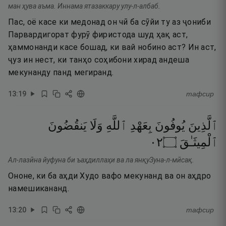
ман ҳува аъма. Иннама ятазаккару улу-л-албаб.
Пас, оё касе ки медонад он чӣ ба сӯйи ту аз ҷониби
Парвардигорат фурӯ фиристода шуд ҳақ аст,
ҳаммонанди касе бошад, ки вай нобино аст? Ин аст,
ҷуз ин нест, ки танҳо соҳибони хирад андеша
мекунанду панд мегиранд.
13
:
19
тафсир
ٱلَّذِينَ
يُوفُونَ
بِعَهْدِ
ٱللَّهِ
وَلَا
يَنقُضُونَ
٢٠
۝
ٱلْمِيثَـٰقَ
Ал-лазӣна йуфуна би ъаҳдиллаҳи ва ла янқуЗуна-л-мӣсақ.
Ононе, ки ба аҳди Худо вафо мекунанд ва он аҳдро
намешикананд.
13
:
20
тафсир