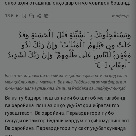
онҳо аҳли оташанд, онҳо дар он ҷо ҷовидон бошанд.
13
:
5
тафсир
وَيَسْتَعْجِلُونَكَ
بِٱلسَّيِّئَةِ
قَبْلَ
ٱلْحَسَنَةِ
وَقَدْ
خَلَتْ
مِن
قَبْلِهِمُ
ٱلْمَثُلَـٰتُ ۗ
وَإِنَّ
رَبَّكَ
لَذُو
مَغْفِرَةٍۢ
لِّلنَّاسِ
عَلَىٰ
ظُلْمِهِمْ ۖ
وَإِنَّ
رَبَّكَ
لَشَدِيدُ
٦
۝
ٱلْعِقَابِ
Ва ястаъҷилунака би-с-саййиати қабла-л-ҳасанати ва қад халат
мин қаблиҳиму-л-масулат. Ва инна Раббака ла зу мағфирати-л
ли-н-наси ъала зулмиҳим. Ва инна Раббака ла шадӣду-л-ъиқаб.
Ва аз ту бадиро пеш аз некӣ бо шитоб металабанд
ва ҳаройина, пеш аз онҳо уқубатҳои ибратангез
гузаштааст. Ва ҳаройина, Парвардигори ту бо
вуҷуди ситамгор будани мардум соҳибомурзиш аст.
Ва ҳаройина, Парвардигори ту сахт уқубаткунанда
аст.