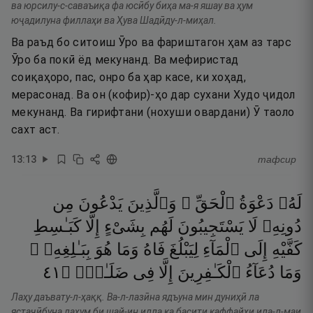
ва юрсилу-с-саваъиқа фа юсӣбу биҳа ма-я яшау ва ҳум
юҷадилуна филлаҳи ва Ҳува Шадӣду-л-миҳал.
Ва раъд бо ситоиш Ӯро ва фариштагон ҳам аз тарс
Ӯро ба покӣ ёд мекунанд. Ва мефиристад
соиқаҳоро, пас, онро ба ҳар касе, ки хоҳад,
мерасонад. Ва он (кофир)-ҳо дар сухани Худо ҷидол
мекунанд. Ва гирифтани (нохуши овардани) Ӯ таоло
сахт аст.
13
:
13
тафсир
لَهُۥ
دَعْوَةُ
ٱلْحَقِّ ۖ
وَٱلَّذِينَ
يَدْعُونَ
مِن
دُونِهِۦ
لَا
يَسْتَجِيبُونَ
لَهُم
بِشَىْءٍ
إِلَّا
كَبَـٰسِطِ
كَفَّيْهِ
إِلَى
ٱلْمَآءِ
لِيَبْلُغَ
فَاهُ
وَمَا
هُوَ
بِبَـٰلِغِهِۦ ۚ
١٤
۝
ضَلَـٰلٍۢ
فِى
إِلَّا
ٱلْكَـٰفِرِينَ
دُعَآءُ
وَمَا
Лаҳу даъвату-л-ҳаққ. Ва-л-лазӣна ядъуна мин дуниҳӣ ла
ястаҷӣбуна лаҳум би шай-ин илла ка басити каффайҳи ила-л-маи