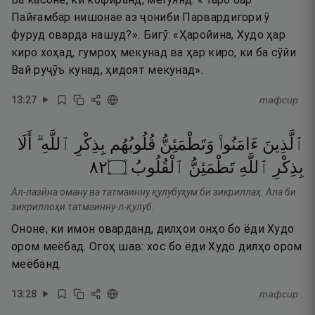
Пайғамбар нишонае аз ҷониби Парвардигори ӯ
фуруд оварда нашуд?». Бигӯ: «Ҳаройина, Худо ҳар
киро хоҳад, гумроҳ мекунад ва ҳар киро, ки ба сӯйи
Вай руҷӯъ кунад, ҳидоят мекунад».
13
:
27
тафсир
ٱلَّذِينَ
ءَامَنُوا۟
وَتَطْمَئِنُّ
قُلُوبُهُم
بِذِكْرِ
ٱللَّهِ ۗ
أَلَا
٢٨
۝
ٱلْقُلُوبُ
تَطْمَئِنُّ
ٱللَّهِ
بِذِكْرِ
Ал-лазӣна оману ва татмаинну қулубуҳум би зикриллаҳ. Ала би
зикриллоҳи татмаинну-л-қулуб.
Ононе, ки имон оварданд, дилҳои онҳо бо ёди Худо
ором меёбад. Огоҳ шав: хос бо ёди Худо дилҳо ором
меёбанд.
13
:
28
тафсир