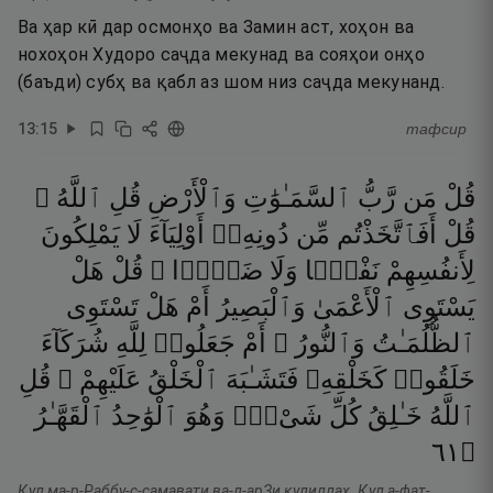
Ва ҳар кӣ дар осмонҳо ва Замин аст, хоҳон ва
нохоҳон Худоро саҷда мекунад ва сояҳои онҳо
(баъди) субҳ ва қабл аз шом низ саҷда мекунанд.
13
:
15
тафсир
قُلْ
مَن
رَّبُّ
ٱلسَّمَـٰوَٰتِ
وَٱلْأَرْضِ
قُلِ
ٱللَّهُ ۚ
قُلْ
أَفَٱتَّخَذْتُم
مِّن
دُونِهِۦٓ
أَوْلِيَآءَ
لَا
يَمْلِكُونَ
لِأَنفُسِهِمْ
نَفْعًۭا
وَلَا
ضَرًّۭا ۚ
قُلْ
هَلْ
يَسْتَوِى
ٱلْأَعْمَىٰ
وَٱلْبَصِيرُ
أَمْ
هَلْ
تَسْتَوِى
ٱلظُّلُمَـٰتُ
وَٱلنُّورُ ۗ
أَمْ
جَعَلُوا۟
لِلَّهِ
شُرَكَآءَ
خَلَقُوا۟
كَخَلْقِهِۦ
فَتَشَـٰبَهَ
ٱلْخَلْقُ
عَلَيْهِمْ ۚ
قُلِ
ٱللَّهُ
خَـٰلِقُ
كُلِّ
شَىْءٍۢ
وَهُوَ
ٱلْوَٰحِدُ
ٱلْقَهَّـٰرُ
١٦
۝
Қул ма-р-Раббу-с-самавати ва-л-арЗи қулиллаҳ. Қул а-фат-