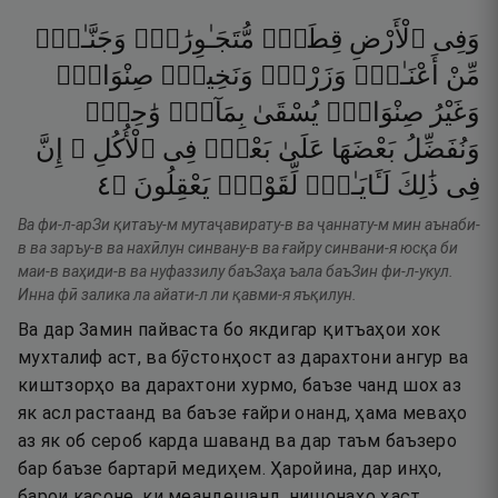
وَفِى
ٱلْأَرْضِ
قِطَعٌۭ
مُّتَجَـٰوِرَٰتٌۭ
وَجَنَّـٰتٌۭ
مِّنْ
أَعْنَـٰبٍۢ
وَزَرْعٌۭ
وَنَخِيلٌۭ
صِنْوَانٌۭ
وَغَيْرُ
صِنْوَانٍۢ
يُسْقَىٰ
بِمَآءٍۢ
وَٰحِدٍۢ
وَنُفَضِّلُ
بَعْضَهَا
عَلَىٰ
بَعْضٍۢ
فِى
ٱلْأُكُلِ ۚ
إِنَّ
٤
۝
يَعْقِلُونَ
لِّقَوْمٍۢ
لَـَٔايَـٰتٍۢ
ذَٰلِكَ
فِى
Ва фи-л-арЗи қитаъу-м мутаҷавирату-в ва ҷаннату-м мин аънаби-
в ва заръу-в ва нахӣлун синвану-в ва ғайру синвани-я юсқа би
маи-в ваҳиди-в ва нуфаззилу баъЗаҳа ъала баъЗин фи-л-укул.
Инна фӣ залика ла айати-л ли қавми-я яъқилун.
Ва дар Замин пайваста бо якдигар қитъаҳои хок
мухталиф аст, ва бӯстонҳост аз дарахтони ангур ва
киштзорҳо ва дарахтони хурмо, баъзе чанд шох аз
як асл растаанд ва баъзе ғайри онанд, ҳама меваҳо
аз як об сероб карда шаванд ва дар таъм баъзеро
бар баъзе бартарӣ медиҳем. Ҳаройина, дар инҳо,
барои касоне, ки меандешанд, нишонаҳо ҳаст.