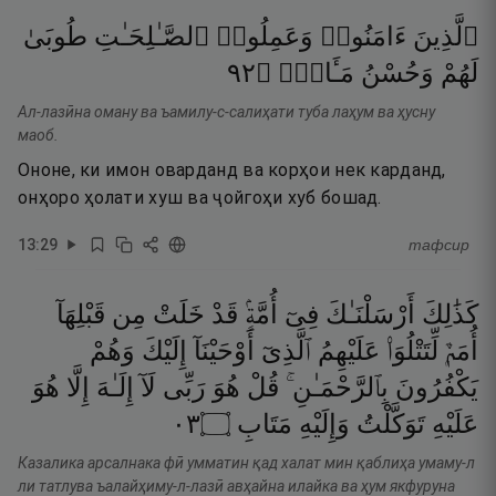
ٱلَّذِينَ
ءَامَنُوا۟
وَعَمِلُوا۟
ٱلصَّـٰلِحَـٰتِ
طُوبَىٰ
٢٩
۝
مَـَٔابٍۢ
وَحُسْنُ
لَهُمْ
Ал-лазӣна оману ва ъамилу-с-салиҳати туба лаҳум ва ҳусну
маоб.
Ононе, ки имон оварданд ва корҳои нек карданд,
онҳоро ҳолати хуш ва ҷойгоҳи хуб бошад.
13
:
29
тафсир
كَذَٰلِكَ
أَرْسَلْنَـٰكَ
فِىٓ
أُمَّةٍۢ
قَدْ
خَلَتْ
مِن
قَبْلِهَآ
أُمَمٌۭ
لِّتَتْلُوَا۟
عَلَيْهِمُ
ٱلَّذِىٓ
أَوْحَيْنَآ
إِلَيْكَ
وَهُمْ
يَكْفُرُونَ
بِٱلرَّحْمَـٰنِ ۚ
قُلْ
هُوَ
رَبِّى
لَآ
إِلَـٰهَ
إِلَّا
هُوَ
٣٠
۝
مَتَابِ
وَإِلَيْهِ
تَوَكَّلْتُ
عَلَيْهِ
Казалика арсалнака фӣ умматин қад халат мин қаблиҳа умаму-л
ли татлува ъалайҳиму-л-лазӣ авҳайна илайка ва ҳум якфуруна