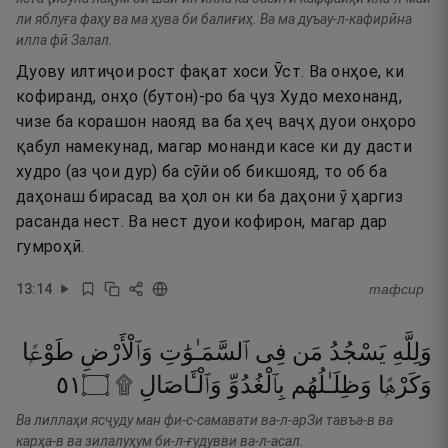
ли яблуға фаҳу ва ма ҳува би балиғиҳ. Ва ма дуъау-л-кафирӣна
илла фӣ Залал.
Дуову илтиҷои рост фақат хоси Ӯст. Ва онҳое, ки
кофиранд, онҳо (бутон)-ро ба ҷуз Худо мехонанд,
чизе ба корашон наояд ва ба ҳеҷ ваҷҳ дуои онҳоро
қабул намекунад, магар монанди касе ки ду дасти
худро (аз ҷои дур) ба сӯйи об бикшояд, то об ба
даҳонаш бирасад ва ҳол он ки ба даҳони ӯ ҳаргиз
расанда нест. Ва нест дуои кофирон, магар дар
гумроҳӣ.
13
:
14
тафсир
وَلِلَّهِ
يَسْجُدُ
مَن
فِى
ٱلسَّمَـٰوَٰتِ
وَٱلْأَرْضِ
طَوْعًۭا
١٥
۝
وَٱلْـَٔاصَالِ ۩
بِٱلْغُدُوِّ
وَظِلَـٰلُهُم
وَكَرْهًۭا
Ва лиллаҳи ясҷуду ман фи-с-самавати ва-л-арЗи тавъа-в ва
карҳа-в ва зилалуҳум би-л-ғудувви ва-л-асал.