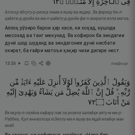
٢٦
۝
مَتَـٰعٌۭ
إِلَّا
ٱلْـَٔاخِرَةِ
فِى
Аллоҳу ябсуту-р-ризқа лима-я яшау ва яқдир. Ва фариҳу би-л-
ҳайати-д-дунйа ва ма-л-ҳайату-д-дунйа фи-л-ахирати илла матаъ.
Аллоҳ рӯзиро барои ҳар касе, ки хоҳад, кушода
месозад ва танг мекунад. Ва кофирон ба зиндагии
дунё шод шуданд ва зиндагонии дунё нисбати
охират, ба ғайри матоъи ҳақир чизи дигаре нест.
13
:
26
тафсир
وَيَقُولُ
ٱلَّذِينَ
كَفَرُوا۟
لَوْلَآ
أُنزِلَ
عَلَيْهِ
ءَايَةٌۭ
مِّن
رَّبِّهِۦ ۗ
قُلْ
إِنَّ
ٱللَّهَ
يُضِلُّ
مَن
يَشَآءُ
وَيَهْدِىٓ
إِلَيْهِ
٢٧
۝
أَنَابَ
مَنْ
Ва яқулу-л-лазӣна кафару лав ла унзила ъалайҳи аяту-м ми-р-
Раббиҳ. Қул инналлоҳа юЗиллу ма-я яшау ва яҳдӣ илайҳи ман
анаб.
Ва касоне, ки кофиранд, мегӯянд: «Чаро бар