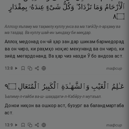
ٱلْأَرْحَامُ
وَمَا
تَزْدَادُ ۖ
وَكُلُّ
شَىْءٍ
عِندَهُۥ
بِمِقْدَارٍ
٨
۝
Аллоҳу яъламу ма таҳмилу куллу унса ва ма тағӣЗу-л-арҳаму ва
ма таздад. Ва куллу шай-ин ъиндаҳу би миқдар.
Аллоҳ медонад он чӣ ҳар зан дар шикам бармедорад
ва он чиро, ки раҳмҳо ноқис мекунанд ва он чиро, ки
зиёд мегардонанд. Ва ҳар чиз назди Ӯ бо андоза аст.
13
:
8
тафсир
٩
۝
ٱلْمُتَعَالِ
ٱلْكَبِيرُ
وَٱلشَّهَـٰدَةِ
ٱلْغَيْبِ
عَـٰلِمُ
Ъалиму-л-ғайби ва-ш- шаҳадати-л-Кабӣру-л мутаъал.
Донои ниҳон ва ошкор аст, бузург ва баландмартаба
аст.
13
:
9
тафсир