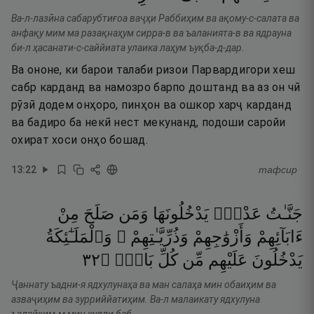
Ва-л-лазӣна сабарубтиғоа ваҷҳи Раббиҳим ва ақому-с-салата ва
анфақу мим ма разақнаҳум сирра-в ва ъаланията-в ва ядрауна
би-л ҳасанати-с-саййиата улаика лаҳум ъуқба-д-дар.
Ва ононе, ки барои талаби ризои Парвардигори хеш
сабр карданд ва намозро барпо доштанд ва аз он чӣ
рӯзӣ додем онҳоро, пинҳон ва ошкор харҷ карданд
ва бадиро ба некӣ нест мекунанд, подоши саройи
охират хоси онҳо бошад.
13
:
22
тафсир
جَنَّـٰتُ
عَدْنٍۢ
يَدْخُلُونَهَا
وَمَن
صَلَحَ
مِنْ
ءَابَآئِهِمْ
وَأَزْوَٰجِهِمْ
وَذُرِّيَّـٰتِهِمْ ۖ
وَٱلْمَلَـٰٓئِكَةُ
٢٣
۝
بَابٍۢ
كُلِّ
مِّن
عَلَيْهِم
يَدْخُلُونَ
Ҷаннату ъадни-я ядхулунаҳа ва ман салаҳа мин обаиҳим ва
азваҷиҳим ва зурриййатиҳим. Ва-л малаикату ядхулуна