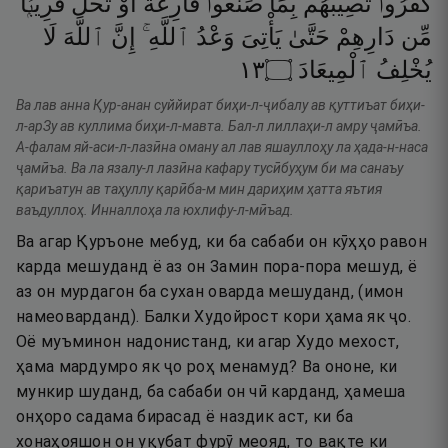
كَفَرُوا۟
تُصِيبُهُم
بِمَا
صَنَعُوا۟
قَارِعَةٌ
أَوْ
تَحُلُّ
قَرِيبًۭا
مِّن
دَارِهِمْ
حَتَّىٰ
يَأْتِىَ
وَعْدُ
ٱللَّهِ ۚ
إِنَّ
ٱللَّهَ
لَا
٣١
۝
ٱلْمِيعَادَ
يُخْلِفُ
Ва лав анна Қур-анан суййират биҳи-л-ҷибалу ав қуттиъат биҳи-
л-арЗу ав куллима биҳи-л-мавта. Бал-л лиллаҳи-л амру ҷамӣъа.
А-фалам яй-аси-л-лазӣна оману ал лав яшауллоҳу ла ҳада-н-наса
ҷамӣъа. Ва ла язалу-л лазӣна кафару тусӣбуҳум би ма санаъу
қариъатун ав таҳуллу қарӣба-м мин дариҳим ҳатта яътия
ваъдуллоҳ. Инналлоҳа ла юхлифу-л-мӣъад.
Ва агар Қуръоне мебуд, ки ба сабаби он кӯҳҳо равон
карда мешуданд ё аз он Замин пора-пора мешуд, ё
аз он мурдагон ба сухан оварда мешуданд, (имон
намеоварданд). Балки Худойрост кори ҳама як ҷо.
Оё муъминон надонистанд, ки агар Худо мехост,
ҳама мардумро як ҷо роҳ менамуд? Ва ононе, ки
мункир шуданд, ба сабаби он чӣ карданд, ҳамеша
онҳоро садама бирасад ё наздик аст, ки ба
хонаҳояшон он уқубат фурӯ меояд, то вақте ки