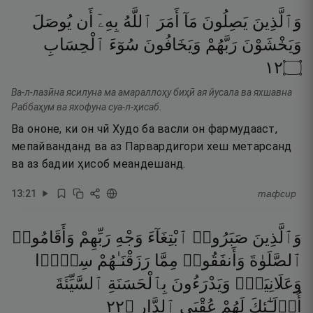
وَٱلَّذِينَ
يَصِلُونَ
مَآ
أَمَرَ
ٱللَّهُ
بِهِۦٓ
أَن
يُوصَلَ
وَيَخْشَوْنَ
رَبَّهُمْ
وَيَخَافُونَ
سُوٓءَ
ٱلْحِسَابِ
٢١
۝
Ва-л-лазӣна ясилуна ма амараллоҳу биҳӣ ая йусала ва яхшавна
Раббаҳум ва яхофуна суа-л-ҳисаб.
Ва ононе, ки он чӣ Худо ба васли он фармудааст,
мепайванданд ва аз Парвардигори хеш метарсанд
ва аз бадии ҳисоб меандешанд.
13
:
21
тафсир
وَٱلَّذِينَ
صَبَرُوا۟
ٱبْتِغَآءَ
وَجْهِ
رَبِّهِمْ
وَأَقَامُوا۟
ٱلصَّلَوٰةَ
وَأَنفَقُوا۟
مِمَّا
رَزَقْنَـٰهُمْ
سِرًّۭا
وَعَلَانِيَةًۭ
وَيَدْرَءُونَ
بِٱلْحَسَنَةِ
ٱلسَّيِّئَةَ
٢٢
۝
ٱلدَّارِ
عُقْبَى
لَهُمْ
أُو۟لَـٰٓئِكَ