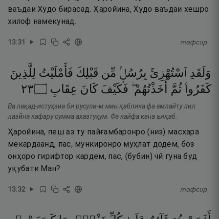
ваъдаи Худо бирасад. Ҳаройина, Худо ваъдаи хешро
хилоф намекунад.
13
:
31
тафсир
وَلَقَدِ
ٱسْتُهْزِئَ
بِرُسُلٍۢ
مِّن
قَبْلِكَ
فَأَمْلَيْتُ
لِلَّذِينَ
٣٢
۝
عِقَابِ
كَانَ
فَكَيْفَ
أَخَذْتُهُمْ ۖ
ثُمَّ
كَفَرُوا۟
Ва лақад-истуҳзиа би русули-м мин қаблика фа амлайту лил
лазӣна кафару сумма ахазтуҳум. Фа кайфа кана ъиқаб.
Ҳаройина, пеш аз ту пайғамбаронро (низ) масхара
мекардаанд, пас, мункиронро муҳлат додем, боз
онҳоро гирифтор кардем, пас, (бубин) чӣ гуна буд
уқубати Ман?
13
:
32
тафсир