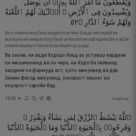
وَيَقْطَعُونَ
مَآ
أَمَرَ
ٱللَّهُ
بِهِۦٓ
أَن
يُوصَلَ
وَيُفْسِدُونَ
فِى
ٱلْأَرْضِ ۙ
أُو۟لَـٰٓئِكَ
لَهُمُ
ٱللَّعْنَةُ
٢٥
۝
ٱلدَّارِ
سُوٓءُ
وَلَهُمْ
Ва-л-лазӣна янқуЗуна ъаҳдаллоҳи мин баъди мӣсақиҳӣ ва
яқтаъуна ма амараллоҳу биҳӣ ая йусала ва юфсидуна фи-л-арЗи
улаика лаҳуму-л-лаънату ва лаҳум суу-д-дар.
Ва ононе, ки аҳди Худоро баъд аз устувор кардани
он мешикананд ва он чиро, ки Худо ба пайванд
кардани он фармуда аст, қатъ мекунанд ва дар
Замин фасод мекунанд, онҳорост лаънат ва
онҳорост саройи бад.
13
:
25
тафсир
ٱللَّهُ
يَبْسُطُ
ٱلرِّزْقَ
لِمَن
يَشَآءُ
وَيَقْدِرُ ۚ
وَفَرِحُوا۟
بِٱلْحَيَوٰةِ
ٱلدُّنْيَا
وَمَا
ٱلْحَيَوٰةُ
ٱلدُّنْيَا