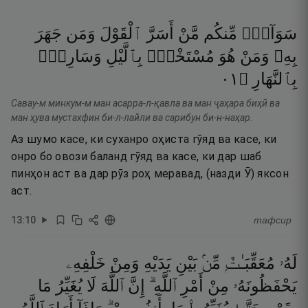
سَوَآءٌۭ
مِّنكُم
مَّنْ
أَسَرَّ
ٱلْقَوْلَ
وَمَن
جَهَرَ
بِهِۦ
وَمَنْ
هُوَ
مُسْتَخْفٍۭ
بِٱلَّيْلِ
وَسَارِبٌۢ
١٠
۝
بِٱلنَّهَارِ
Савау-м минкум-м ман асарра-л-қавла ва ман ҷаҳара биҳӣ ва
ман ҳува мустахфин би-л-лайли ва сарибун би-н-наҳар.
Аз шумо касе, ки суханро оҳиста гӯяд ва касе, ки
онро бо овози баланд гӯяд ва касе, ки дар шаб
пинҳон аст ва дар рӯз роҳ меравад, (назди Ӯ) яксон
аст.
13
:
10
тафсир
لَهُۥ
مُعَقِّبَـٰتٌۭ
مِّنۢ
بَيْنِ
يَدَيْهِ
وَمِنْ
خَلْفِهِۦ
يَحْفَظُونَهُۥ
مِنْ
أَمْرِ
ٱللَّهِ ۗ
إِنَّ
ٱللَّهَ
لَا
يُغَيِّرُ
مَا