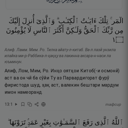
الٓمٓر ۚ
تِلْكَ
ءَايَـٰتُ
ٱلْكِتَـٰبِ ۗ
وَٱلَّذِىٓ
أُنزِلَ
إِلَيْكَ
مِن
رَّبِّكَ
ٱلْحَقُّ
وَلَـٰكِنَّ
أَكْثَرَ
ٱلنَّاسِ
لَا
يُؤْمِنُونَ
١
۝
Алиф. Ламм. Мим. Ро. Тилка айату-л-китаб. Ва-л лазӣ унзила
илайка ми-р-Раббика-л-ҳаққу ва лакинна аксара-н-наси ла
юъминун.
Алиф, Лом, Мим, Ро. Инҳо оятҳои Китоб(-и осмонӣ)
аст ва он чӣ ба сӯйи Ту аз Парвардигорат фурӯ
фиристода шуд, ҳақ аст, валекин бештари мардум
имон намеоранд.
13
:
1
тафсир
ٱللَّهُ
ٱلَّذِى
رَفَعَ
ٱلسَّمَـٰوَٰتِ
بِغَيْرِ
عَمَدٍۢ
تَرَوْنَهَا ۖ