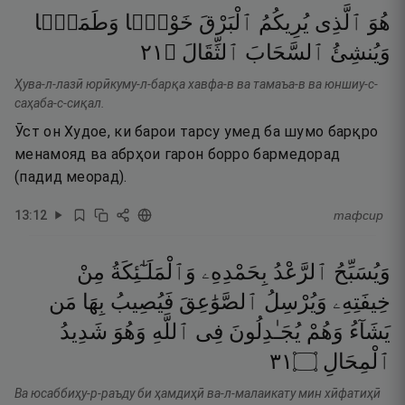
هُوَ
ٱلَّذِى
يُرِيكُمُ
ٱلْبَرْقَ
خَوْفًۭا
وَطَمَعًۭا
١٢
۝
ٱلثِّقَالَ
ٱلسَّحَابَ
وَيُنشِئُ
Ҳува-л-лазӣ юрӣкуму-л-барқа хавфа-в ва тамаъа-в ва юншиу-с-
саҳаба-с-сиқал.
Ӯст он Худое, ки барои тарсу умед ба шумо барқро
менамояд ва абрҳои гарон борро бармедорад
(падид меорад).
13
:
12
тафсир
وَيُسَبِّحُ
ٱلرَّعْدُ
بِحَمْدِهِۦ
وَٱلْمَلَـٰٓئِكَةُ
مِنْ
خِيفَتِهِۦ
وَيُرْسِلُ
ٱلصَّوَٰعِقَ
فَيُصِيبُ
بِهَا
مَن
يَشَآءُ
وَهُمْ
يُجَـٰدِلُونَ
فِى
ٱللَّهِ
وَهُوَ
شَدِيدُ
١٣
۝
ٱلْمِحَالِ
Ва юсаббиҳу-р-раъду би ҳамдиҳӣ ва-л-малаикату мин хӣфатиҳӣ