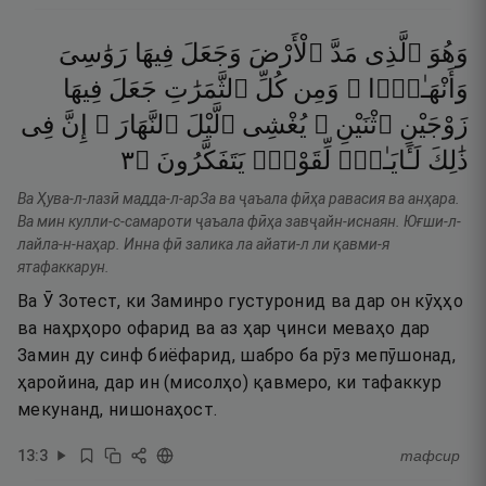
وَهُوَ
ٱلَّذِى
مَدَّ
ٱلْأَرْضَ
وَجَعَلَ
فِيهَا
رَوَٰسِىَ
وَأَنْهَـٰرًۭا ۖ
وَمِن
كُلِّ
ٱلثَّمَرَٰتِ
جَعَلَ
فِيهَا
زَوْجَيْنِ
ٱثْنَيْنِ ۖ
يُغْشِى
ٱلَّيْلَ
ٱلنَّهَارَ ۚ
إِنَّ
فِى
٣
۝
يَتَفَكَّرُونَ
لِّقَوْمٍۢ
لَـَٔايَـٰتٍۢ
ذَٰلِكَ
Ва Ҳува-л-лазӣ мадда-л-арЗа ва ҷаъала фӣҳа равасия ва анҳара.
Ва мин кулли-с-самароти ҷаъала фӣҳа завҷайн-иснаян. Юғши-л-
лайла-н-наҳар. Инна фӣ залика ла айати-л ли қавми-я
ятафаккарун.
Ва Ӯ Зотест, ки Заминро густуронид ва дар он кӯҳҳо
ва наҳрҳоро офарид ва аз ҳар ҷинси меваҳо дар
Замин ду синф биёфарид, шабро ба рӯз мепӯшонад,
ҳаройина, дар ин (мисолҳо) қавмеро, ки тафаккур
мекунанд, нишонаҳост.
13
:
3
тафсир