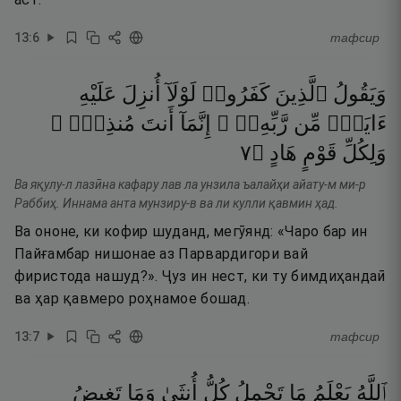
13
:
6
тафсир
وَيَقُولُ
ٱلَّذِينَ
كَفَرُوا۟
لَوْلَآ
أُنزِلَ
عَلَيْهِ
ءَايَةٌۭ
مِّن
رَّبِّهِۦٓ ۗ
إِنَّمَآ
أَنتَ
مُنذِرٌۭ ۖ
٧
۝
هَادٍ
قَوْمٍ
وَلِكُلِّ
Ва яқулу-л лазӣна кафару лав ла унзила ъалайҳи айату-м ми-р
Раббиҳ. Иннама анта мунзиру-в ва ли кулли қавмин ҳад.
Ва ононе, ки кофир шуданд, мегӯянд: «Чаро бар ин
Пайғамбар нишонае аз Парвардигори вай
фиристода нашуд?». Ҷуз ин нест, ки ту бимдиҳандаӣ
ва ҳар қавмеро роҳнамое бошад.
13
:
7
тафсир
ٱللَّهُ
يَعْلَمُ
مَا
تَحْمِلُ
كُلُّ
أُنثَىٰ
وَمَا
تَغِيضُ