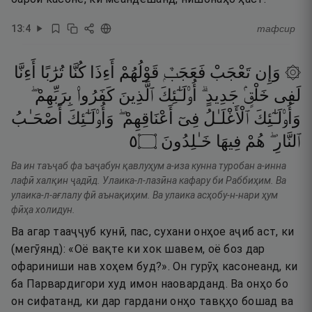
13
:
4
тафсир
۞ وَإِن
تَعْجَبْ
فَعَجَبٌۭ
قَوْلُهُمْ
أَءِذَا
كُنَّا
تُرَٰبًا
أَءِنَّا
لَفِى
خَلْقٍۢ
جَدِيدٍ ۗ
أُو۟لَـٰٓئِكَ
ٱلَّذِينَ
كَفَرُوا۟
بِرَبِّهِمْ ۖ
وَأُو۟لَـٰٓئِكَ
ٱلْأَغْلَـٰلُ
فِىٓ
أَعْنَاقِهِمْ ۖ
وَأُو۟لَـٰٓئِكَ
أَصْحَـٰبُ
٥
۝
خَـٰلِدُونَ
فِيهَا
هُمْ
ٱلنَّارِ ۖ
Ва ин таъҷаб фа ъаҷабун қавлуҳум а-иза кунна туробан а-инна
лафӣ халқин ҷадӣд. Улаика-л-лазӣна кафару би Раббиҳим. Ва
улаика-л-ағлалу фӣ аънақиҳим. Ва улаика асҳобу-н-нари ҳум
фӣҳа холидун.
Ва агар тааҷҷуб кунӣ, пас, сухани онҳое аҷиб аст, ки
(мегӯянд): «Оё вақте ки хок шавем, оё боз дар
офариниши нав хоҳем буд?». Он гурӯҳ касонеанд, ки
ба Парвардигори худ имон наоварданд. Ва онҳо бо
он сифатанд, ки дар гардани онҳо тавқҳо бошад ва