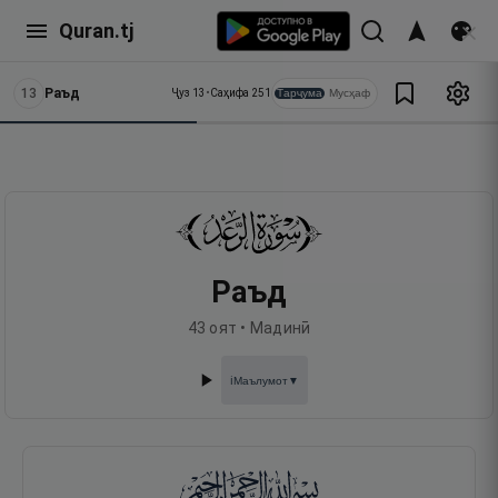
Quran.tj
13
Раъд
Тарҷума
Мусҳаф
Ҷуз
13
•
Саҳифа
251
Раъд
43
оят •
Мадинӣ
Маълумот
▼
ℹ️