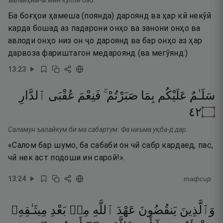
ъалайҳим-м мин кулли баб.
Ба боғҳои ҳамеша (поянда) дароянд ва ҳар кӣ некӯӣ
карда бошад аз падарони онҳо ва занони онҳо ва
авлоди онҳо низ он ҷо дароянд ва бар онҳо аз ҳар
дарвоза фариштагон медароянд (ва мегӯянд:)
13
:
23
سَلَـٰمٌ
عَلَيْكُم
بِمَا
صَبَرْتُمْ ۚ
فَنِعْمَ
عُقْبَى
ٱلدَّارِ
٢٤
۝
Саламун ъалайкум би ма сабартум. Фа ниъма уқба-д дар.
«Салом бар шумо, ба сабаби он чӣ сабр кардаед, пас,
чӣ нек аст подоши ин сарой!».
13
:
24
тафсир
وَٱلَّذِينَ
يَنقُضُونَ
عَهْدَ
ٱللَّهِ
مِنۢ
بَعْدِ
مِيثَـٰقِهِۦ