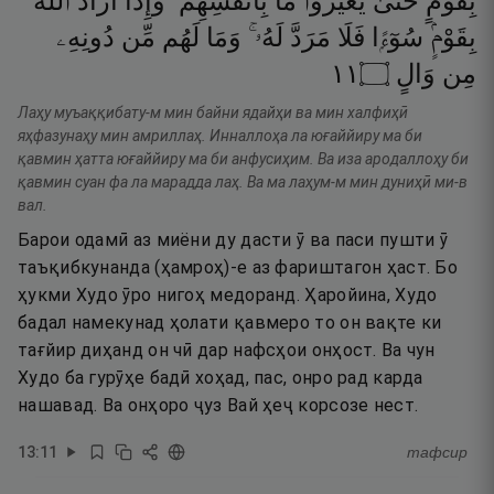
بِقَوْمٍ
حَتَّىٰ
يُغَيِّرُوا۟
مَا
بِأَنفُسِهِمْ ۗ
وَإِذَآ
أَرَادَ
ٱللَّهُ
بِقَوْمٍۢ
سُوٓءًۭا
فَلَا
مَرَدَّ
لَهُۥ ۚ
وَمَا
لَهُم
مِّن
دُونِهِۦ
١١
۝
وَالٍ
مِن
Лаҳу муъаққибату-м мин байни ядайҳи ва мин халфиҳӣ
яҳфазунаҳу мин амриллаҳ. Инналлоҳа ла юғаййиру ма би
қавмин ҳатта юғаййиру ма би анфусиҳим. Ва иза ародаллоҳу би
қавмин суан фа ла марадда лаҳ. Ва ма лаҳум-м мин дуниҳӣ ми-в
вал.
Барои одамӣ аз миёни ду дасти ӯ ва паси пушти ӯ
таъқибкунанда (ҳамроҳ)-е аз фариштагон ҳаст. Бо
ҳукми Худо ӯро нигоҳ медоранд. Ҳаройина, Худо
бадал намекунад ҳолати қавмеро то он вақте ки
тағйир диҳанд он чӣ дар нафсҳои онҳост. Ва чун
Худо ба гурӯҳе бадӣ хоҳад, пас, онро рад карда
нашавад. Ва онҳоро ҷуз Вай ҳеҷ корсозе нест.
13
:
11
тафсир