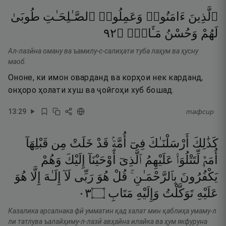
ٱلَّذِينَ
ءَامَنُوا۟
وَعَمِلُوا۟
ٱلصَّـٰلِحَـٰتِ
طُوبَىٰ
٢٩
۝
مَـَٔابٍۢ
وَحُسْنُ
لَهُمْ
Ал-лазӣна оману ва ъамилу-с-салиҳати туба лаҳум ва ҳусну
маоб.
Ононе, ки имон оварданд ва корҳои нек карданд,
онҳоро ҳолати хуш ва ҷойгоҳи хуб бошад.
13
:
29
тафсир
كَذَٰلِكَ
أَرْسَلْنَـٰكَ
فِىٓ
أُمَّةٍۢ
قَدْ
خَلَتْ
مِن
قَبْلِهَآ
أُمَمٌۭ
لِّتَتْلُوَا۟
عَلَيْهِمُ
ٱلَّذِىٓ
أَوْحَيْنَآ
إِلَيْكَ
وَهُمْ
يَكْفُرُونَ
بِٱلرَّحْمَـٰنِ ۚ
قُلْ
هُوَ
رَبِّى
لَآ
إِلَـٰهَ
إِلَّا
هُوَ
٣٠
۝
مَتَابِ
وَإِلَيْهِ
تَوَكَّلْتُ
عَلَيْهِ
Казалика арсалнака фӣ умматин қад халат мин қаблиҳа умаму-л
ли татлува ъалайҳиму-л-лазӣ авҳайна илайка ва ҳум якфуруна