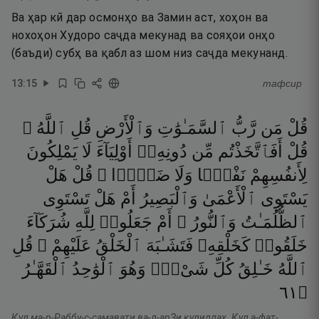
Ва ҳар кӣ дар осмонҳо ва Замин аст, хоҳон ва
нохоҳон Худоро саҷда мекунад ва сояҳои онҳо
(баъди) субҳ ва қабл аз шом низ саҷда мекунанд.
13
:
15
тафсир
قُلْ
مَن
رَّبُّ
ٱلسَّمَـٰوَٰتِ
وَٱلْأَرْضِ
قُلِ
ٱللَّهُ ۚ
قُلْ
أَفَٱتَّخَذْتُم
مِّن
دُونِهِۦٓ
أَوْلِيَآءَ
لَا
يَمْلِكُونَ
لِأَنفُسِهِمْ
نَفْعًۭا
وَلَا
ضَرًّۭا ۚ
قُلْ
هَلْ
يَسْتَوِى
ٱلْأَعْمَىٰ
وَٱلْبَصِيرُ
أَمْ
هَلْ
تَسْتَوِى
ٱلظُّلُمَـٰتُ
وَٱلنُّورُ ۗ
أَمْ
جَعَلُوا۟
لِلَّهِ
شُرَكَآءَ
خَلَقُوا۟
كَخَلْقِهِۦ
فَتَشَـٰبَهَ
ٱلْخَلْقُ
عَلَيْهِمْ ۚ
قُلِ
ٱللَّهُ
خَـٰلِقُ
كُلِّ
شَىْءٍۢ
وَهُوَ
ٱلْوَٰحِدُ
ٱلْقَهَّـٰرُ
١٦
۝
Қул ма-р-Раббу-с-самавати ва-л-арЗи қулиллаҳ. Қул а-фат-