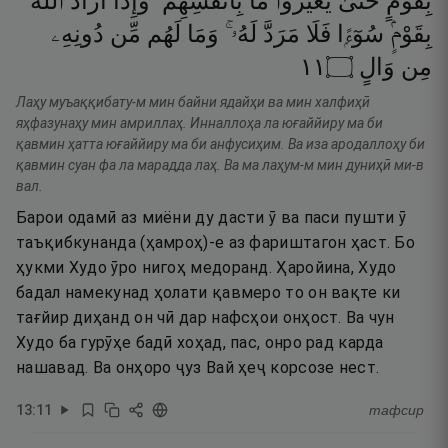
بِقَوْمٍ
حَتَّىٰ
يُغَيِّرُوا۟
مَا
بِأَنفُسِهِمْ ۗ
وَإِذَآ
أَرَادَ
ٱللَّهُ
بِقَوْمٍۢ
سُوٓءًۭا
فَلَا
مَرَدَّ
لَهُۥ ۚ
وَمَا
لَهُم
مِّن
دُونِهِۦ
١١
۝
وَالٍ
مِن
Лаҳу муъаққибату-м мин байни ядайҳи ва мин халфиҳӣ
яҳфазунаҳу мин амриллаҳ. Инналлоҳа ла юғаййиру ма би
қавмин ҳатта юғаййиру ма би анфусиҳим. Ва иза ародаллоҳу би
қавмин суан фа ла марадда лаҳ. Ва ма лаҳум-м мин дуниҳӣ ми-в
вал.
Барои одамӣ аз миёни ду дасти ӯ ва паси пушти ӯ
таъқибкунанда (ҳамроҳ)-е аз фариштагон ҳаст. Бо
ҳукми Худо ӯро нигоҳ медоранд. Ҳаройина, Худо
бадал намекунад ҳолати қавмеро то он вақте ки
тағйир диҳанд он чӣ дар нафсҳои онҳост. Ва чун
Худо ба гурӯҳе бадӣ хоҳад, пас, онро рад карда
нашавад. Ва онҳоро ҷуз Вай ҳеҷ корсозе нест.
13
:
11
тафсир