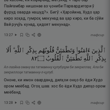
Пайғамбар нишонае аз ҷониби Парвардигори ӯ
фуруд оварда нашуд?». Бигӯ: «Ҳаройина, Худо ҳар
киро хоҳад, гумроҳ мекунад ва ҳар киро, ки ба сӯйи
Вай руҷӯъ кунад, ҳидоят мекунад».
13
:
27
тафсир
ٱلَّذِينَ
ءَامَنُوا۟
وَتَطْمَئِنُّ
قُلُوبُهُم
بِذِكْرِ
ٱللَّهِ ۗ
أَلَا
٢٨
۝
ٱلْقُلُوبُ
تَطْمَئِنُّ
ٱللَّهِ
بِذِكْرِ
Ал-лазӣна оману ва татмаинну қулубуҳум би зикриллаҳ. Ала би
зикриллоҳи татмаинну-л-қулуб.
Ононе, ки имон оварданд, дилҳои онҳо бо ёди Худо
ором меёбад. Огоҳ шав: хос бо ёди Худо дилҳо ором
меёбанд.
13
:
28
тафсир