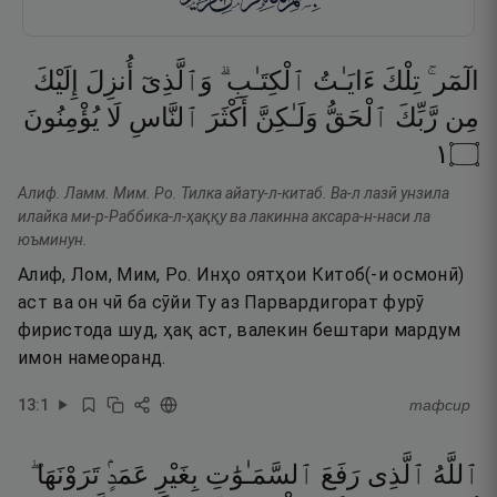
الٓمٓر ۚ
تِلْكَ
ءَايَـٰتُ
ٱلْكِتَـٰبِ ۗ
وَٱلَّذِىٓ
أُنزِلَ
إِلَيْكَ
مِن
رَّبِّكَ
ٱلْحَقُّ
وَلَـٰكِنَّ
أَكْثَرَ
ٱلنَّاسِ
لَا
يُؤْمِنُونَ
١
۝
Алиф. Ламм. Мим. Ро. Тилка айату-л-китаб. Ва-л лазӣ унзила
илайка ми-р-Раббика-л-ҳаққу ва лакинна аксара-н-наси ла
юъминун.
Алиф, Лом, Мим, Ро. Инҳо оятҳои Китоб(-и осмонӣ)
аст ва он чӣ ба сӯйи Ту аз Парвардигорат фурӯ
фиристода шуд, ҳақ аст, валекин бештари мардум
имон намеоранд.
13
:
1
тафсир
ٱللَّهُ
ٱلَّذِى
رَفَعَ
ٱلسَّمَـٰوَٰتِ
بِغَيْرِ
عَمَدٍۢ
تَرَوْنَهَا ۖ