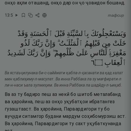
онҳо аҳли оташанд, онҳо дар он ҷо ҷовидон бошанд.
13
:
5
тафсир
وَيَسْتَعْجِلُونَكَ
بِٱلسَّيِّئَةِ
قَبْلَ
ٱلْحَسَنَةِ
وَقَدْ
خَلَتْ
مِن
قَبْلِهِمُ
ٱلْمَثُلَـٰتُ ۗ
وَإِنَّ
رَبَّكَ
لَذُو
مَغْفِرَةٍۢ
لِّلنَّاسِ
عَلَىٰ
ظُلْمِهِمْ ۖ
وَإِنَّ
رَبَّكَ
لَشَدِيدُ
٦
۝
ٱلْعِقَابِ
Ва ястаъҷилунака би-с-саййиати қабла-л-ҳасанати ва қад халат
мин қаблиҳиму-л-масулат. Ва инна Раббака ла зу мағфирати-л
ли-н-наси ъала зулмиҳим. Ва инна Раббака ла шадӣду-л-ъиқаб.
Ва аз ту бадиро пеш аз некӣ бо шитоб металабанд
ва ҳаройина, пеш аз онҳо уқубатҳои ибратангез
гузаштааст. Ва ҳаройина, Парвардигори ту бо
вуҷуди ситамгор будани мардум соҳибомурзиш аст.
Ва ҳаройина, Парвардигори ту сахт уқубаткунанда
аст.