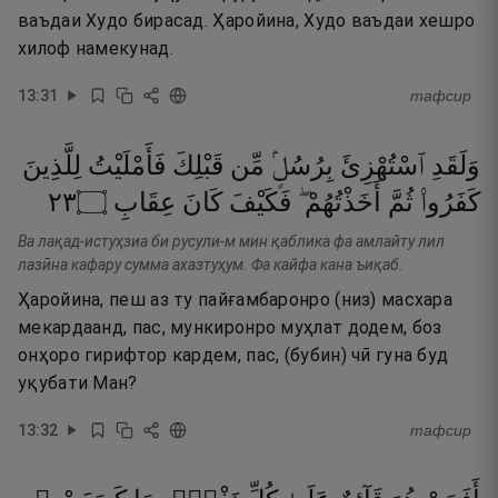
ваъдаи Худо бирасад. Ҳаройина, Худо ваъдаи хешро
хилоф намекунад.
13
:
31
тафсир
وَلَقَدِ
ٱسْتُهْزِئَ
بِرُسُلٍۢ
مِّن
قَبْلِكَ
فَأَمْلَيْتُ
لِلَّذِينَ
٣٢
۝
عِقَابِ
كَانَ
فَكَيْفَ
أَخَذْتُهُمْ ۖ
ثُمَّ
كَفَرُوا۟
Ва лақад-истуҳзиа би русули-м мин қаблика фа амлайту лил
лазӣна кафару сумма ахазтуҳум. Фа кайфа кана ъиқаб.
Ҳаройина, пеш аз ту пайғамбаронро (низ) масхара
мекардаанд, пас, мункиронро муҳлат додем, боз
онҳоро гирифтор кардем, пас, (бубин) чӣ гуна буд
уқубати Ман?
13
:
32
тафсир