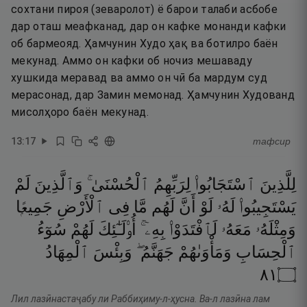
сохтани пироя (зеваролот) ё барои талаби асбобе
дар оташ меафканад, дар он кафке монанди кафки
об бармеояд. Ҳамчунин Худо ҳақ ва ботилро баён
мекунад. Аммо он кафки об ночиз мешаваду
хушкида меравад ва аммо он чӣ ба мардум суд
мерасонад, дар Замин мемонад. Ҳамчунин Худованд
мисолҳоро баён мекунад.
13
:
17
тафсир
لِلَّذِينَ
ٱسْتَجَابُوا۟
لِرَبِّهِمُ
ٱلْحُسْنَىٰ ۚ
وَٱلَّذِينَ
لَمْ
يَسْتَجِيبُوا۟
لَهُۥ
لَوْ
أَنَّ
لَهُم
مَّا
فِى
ٱلْأَرْضِ
جَمِيعًۭا
وَمِثْلَهُۥ
مَعَهُۥ
لَٱفْتَدَوْا۟
بِهِۦٓ ۚ
أُو۟لَـٰٓئِكَ
لَهُمْ
سُوٓءُ
ٱلْحِسَابِ
وَمَأْوَىٰهُمْ
جَهَنَّمُ ۖ
وَبِئْسَ
ٱلْمِهَادُ
١٨
۝
Лил лазӣнастаҷабу ли Раббиҳиму-л-ҳусна. Ва-л лазӣна лам