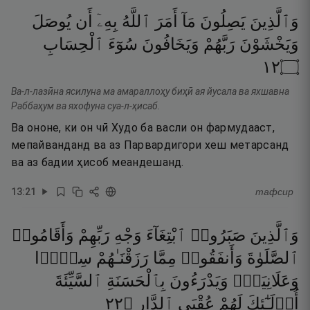
وَٱلَّذِينَ
يَصِلُونَ
مَآ
أَمَرَ
ٱللَّهُ
بِهِۦٓ
أَن
يُوصَلَ
وَيَخْشَوْنَ
رَبَّهُمْ
وَيَخَافُونَ
سُوٓءَ
ٱلْحِسَابِ
٢١
۝
Ва-л-лазӣна ясилуна ма амараллоҳу биҳӣ ая йусала ва яхшавна
Раббаҳум ва яхофуна суа-л-ҳисаб.
Ва ононе, ки он чӣ Худо ба васли он фармудааст,
мепайванданд ва аз Парвардигори хеш метарсанд
ва аз бадии ҳисоб меандешанд.
13
:
21
тафсир
وَٱلَّذِينَ
صَبَرُوا۟
ٱبْتِغَآءَ
وَجْهِ
رَبِّهِمْ
وَأَقَامُوا۟
ٱلصَّلَوٰةَ
وَأَنفَقُوا۟
مِمَّا
رَزَقْنَـٰهُمْ
سِرًّۭا
وَعَلَانِيَةًۭ
وَيَدْرَءُونَ
بِٱلْحَسَنَةِ
ٱلسَّيِّئَةَ
٢٢
۝
ٱلدَّارِ
عُقْبَى
لَهُمْ
أُو۟لَـٰٓئِكَ