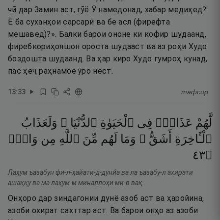
чӣ дар Замин аст, гӯё Ӯ намедонад, хабар медиҳед?
Ё ба суханҳои сарсарӣ ва бе асл (фирефта
мешавед)?». Балки барои ононе ки кофир шудаанд,
фиребкориҳояшон ороста шудааст ва аз роҳи Худо
боздошта шудаанд. Ва ҳар киро Худо гумроҳ кунад,
пас ҳеҷ раҳнамое ӯро нест.
13
:
33
тафсир
لَّهُمْ
عَذَابٌۭ
فِى
ٱلْحَيَوٰةِ
ٱلدُّنْيَا ۖ
وَلَعَذَابُ
ٱلْـَٔاخِرَةِ
أَشَقُّ ۖ
وَمَا
لَهُم
مِّنَ
ٱللَّهِ
مِن
وَاقٍۢ
٣٤
۝
Лаҳум ъазабун фи-л-ҳайати-д-дунйа ва ла ъазабу-л ахирати
ашаққу ва ма лаҳум-м миналлоҳи ми-в вақ.
Онҳоро дар зиндагонии дунё азоб аст ва ҳаройина,
азоби охират сахттар аст. Ва барои онҳо аз азоби