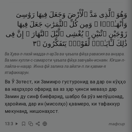
وَهُوَ
ٱلَّذِى
مَدَّ
ٱلْأَرْضَ
وَجَعَلَ
فِيهَا
رَوَٰسِىَ
وَأَنْهَـٰرًۭا ۖ
وَمِن
كُلِّ
ٱلثَّمَرَٰتِ
جَعَلَ
فِيهَا
زَوْجَيْنِ
ٱثْنَيْنِ ۖ
يُغْشِى
ٱلَّيْلَ
ٱلنَّهَارَ ۚ
إِنَّ
فِى
٣
۝
يَتَفَكَّرُونَ
لِّقَوْمٍۢ
لَـَٔايَـٰتٍۢ
ذَٰلِكَ
Ва Ҳува-л-лазӣ мадда-л-арЗа ва ҷаъала фӣҳа равасия ва анҳара.
Ва мин кулли-с-самароти ҷаъала фӣҳа завҷайн-иснаян. Юғши-л-
лайла-н-наҳар. Инна фӣ залика ла айати-л ли қавми-я
ятафаккарун.
Ва Ӯ Зотест, ки Заминро густуронид ва дар он кӯҳҳо
ва наҳрҳоро офарид ва аз ҳар ҷинси меваҳо дар
Замин ду синф биёфарид, шабро ба рӯз мепӯшонад,
ҳаройина, дар ин (мисолҳо) қавмеро, ки тафаккур
мекунанд, нишонаҳост.
13
:
3
тафсир