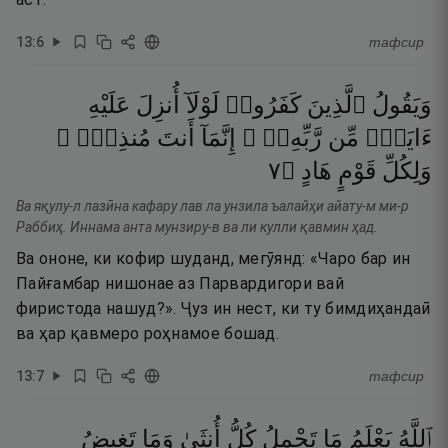
13
:
6
тафсир
وَيَقُولُ
ٱلَّذِينَ
كَفَرُوا۟
لَوْلَآ
أُنزِلَ
عَلَيْهِ
ءَايَةٌۭ
مِّن
رَّبِّهِۦٓ ۗ
إِنَّمَآ
أَنتَ
مُنذِرٌۭ ۖ
٧
۝
هَادٍ
قَوْمٍ
وَلِكُلِّ
Ва яқулу-л лазӣна кафару лав ла унзила ъалайҳи айату-м ми-р
Раббиҳ. Иннама анта мунзиру-в ва ли кулли қавмин ҳад.
Ва ононе, ки кофир шуданд, мегӯянд: «Чаро бар ин
Пайғамбар нишонае аз Парвардигори вай
фиристода нашуд?». Ҷуз ин нест, ки ту бимдиҳандаӣ
ва ҳар қавмеро роҳнамое бошад.
13
:
7
тафсир
ٱللَّهُ
يَعْلَمُ
مَا
تَحْمِلُ
كُلُّ
أُنثَىٰ
وَمَا
تَغِيضُ