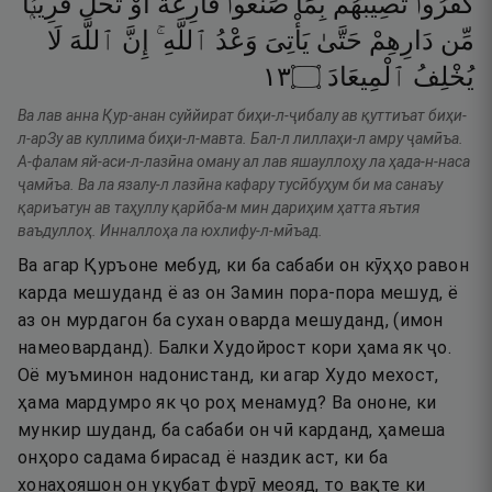
كَفَرُوا۟
تُصِيبُهُم
بِمَا
صَنَعُوا۟
قَارِعَةٌ
أَوْ
تَحُلُّ
قَرِيبًۭا
مِّن
دَارِهِمْ
حَتَّىٰ
يَأْتِىَ
وَعْدُ
ٱللَّهِ ۚ
إِنَّ
ٱللَّهَ
لَا
٣١
۝
ٱلْمِيعَادَ
يُخْلِفُ
Ва лав анна Қур-анан суййират биҳи-л-ҷибалу ав қуттиъат биҳи-
л-арЗу ав куллима биҳи-л-мавта. Бал-л лиллаҳи-л амру ҷамӣъа.
А-фалам яй-аси-л-лазӣна оману ал лав яшауллоҳу ла ҳада-н-наса
ҷамӣъа. Ва ла язалу-л лазӣна кафару тусӣбуҳум би ма санаъу
қариъатун ав таҳуллу қарӣба-м мин дариҳим ҳатта яътия
ваъдуллоҳ. Инналлоҳа ла юхлифу-л-мӣъад.
Ва агар Қуръоне мебуд, ки ба сабаби он кӯҳҳо равон
карда мешуданд ё аз он Замин пора-пора мешуд, ё
аз он мурдагон ба сухан оварда мешуданд, (имон
намеоварданд). Балки Худойрост кори ҳама як ҷо.
Оё муъминон надонистанд, ки агар Худо мехост,
ҳама мардумро як ҷо роҳ менамуд? Ва ононе, ки
мункир шуданд, ба сабаби он чӣ карданд, ҳамеша
онҳоро садама бирасад ё наздик аст, ки ба
хонаҳояшон он уқубат фурӯ меояд, то вақте ки