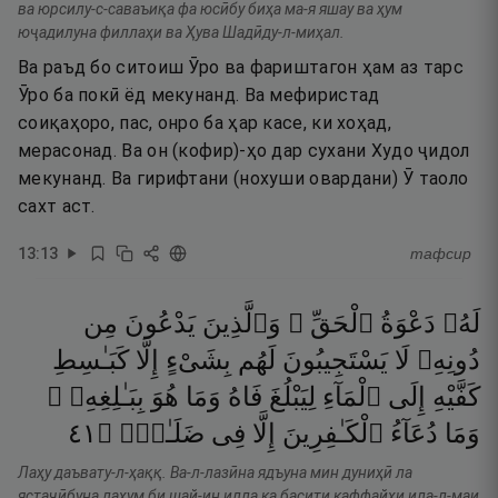
ва юрсилу-с-саваъиқа фа юсӣбу биҳа ма-я яшау ва ҳум
юҷадилуна филлаҳи ва Ҳува Шадӣду-л-миҳал.
Ва раъд бо ситоиш Ӯро ва фариштагон ҳам аз тарс
Ӯро ба покӣ ёд мекунанд. Ва мефиристад
соиқаҳоро, пас, онро ба ҳар касе, ки хоҳад,
мерасонад. Ва он (кофир)-ҳо дар сухани Худо ҷидол
мекунанд. Ва гирифтани (нохуши овардани) Ӯ таоло
сахт аст.
13
:
13
тафсир
لَهُۥ
دَعْوَةُ
ٱلْحَقِّ ۖ
وَٱلَّذِينَ
يَدْعُونَ
مِن
دُونِهِۦ
لَا
يَسْتَجِيبُونَ
لَهُم
بِشَىْءٍ
إِلَّا
كَبَـٰسِطِ
كَفَّيْهِ
إِلَى
ٱلْمَآءِ
لِيَبْلُغَ
فَاهُ
وَمَا
هُوَ
بِبَـٰلِغِهِۦ ۚ
١٤
۝
ضَلَـٰلٍۢ
فِى
إِلَّا
ٱلْكَـٰفِرِينَ
دُعَآءُ
وَمَا
Лаҳу даъвату-л-ҳаққ. Ва-л-лазӣна ядъуна мин дуниҳӣ ла
ястаҷӣбуна лаҳум би шай-ин илла ка басити каффайҳи ила-л-маи