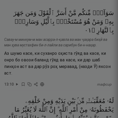
سَوَآءٌۭ
مِّنكُم
مَّنْ
أَسَرَّ
ٱلْقَوْلَ
وَمَن
جَهَرَ
بِهِۦ
وَمَنْ
هُوَ
مُسْتَخْفٍۭ
بِٱلَّيْلِ
وَسَارِبٌۢ
١٠
۝
بِٱلنَّهَارِ
Савау-м минкум-м ман асарра-л-қавла ва ман ҷаҳара биҳӣ ва
ман ҳува мустахфин би-л-лайли ва сарибун би-н-наҳар.
Аз шумо касе, ки суханро оҳиста гӯяд ва касе, ки
онро бо овози баланд гӯяд ва касе, ки дар шаб
пинҳон аст ва дар рӯз роҳ меравад, (назди Ӯ) яксон
аст.
13
:
10
тафсир
لَهُۥ
مُعَقِّبَـٰتٌۭ
مِّنۢ
بَيْنِ
يَدَيْهِ
وَمِنْ
خَلْفِهِۦ
يَحْفَظُونَهُۥ
مِنْ
أَمْرِ
ٱللَّهِ ۗ
إِنَّ
ٱللَّهَ
لَا
يُغَيِّرُ
مَا