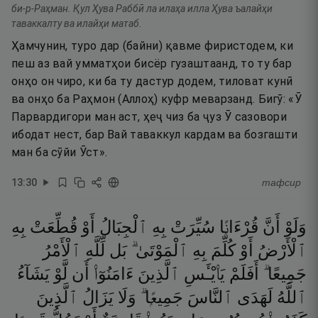
би-р-Раҳман. Қул Ҳува Раббӣ ла илаҳа илла Ҳува ъалайҳи
таваккалту ва илайҳи матаб.
Ҳамчунин, туро дар (байни) қавме фиристодем, ки
пеш аз вай умматҳои бисёр гузаштаанд, то ту бар
онҳо он чиро, ки ба ту дастур додем, тиловат кунӣ
ва онҳо ба Раҳмон (Аллоҳ) куфр меварзанд. Бигӯ: «Ӯ
Парвардигори ман аст, ҳеҷ чиз ба ҷуз Ӯ сазовори
ибодат нест, бар Вай таваккул кардам ва бозгашти
ман ба сӯйи Ӯст».
13
:
30
тафсир
وَلَوْ
أَنَّ
قُرْءَانًۭا
سُيِّرَتْ
بِهِ
ٱلْجِبَالُ
أَوْ
قُطِّعَتْ
بِهِ
ٱلْأَرْضُ
أَوْ
كُلِّمَ
بِهِ
ٱلْمَوْتَىٰ ۗ
بَل
لِّلَّهِ
ٱلْأَمْرُ
جَمِيعًا ۗ
أَفَلَمْ
يَا۟يْـَٔسِ
ٱلَّذِينَ
ءَامَنُوٓا۟
أَن
لَّوْ
يَشَآءُ
ٱللَّهُ
لَهَدَى
ٱلنَّاسَ
جَمِيعًۭا ۗ
وَلَا
يَزَالُ
ٱلَّذِينَ