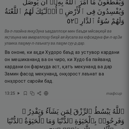
وَيَقْطَعُونَ
مَآ
أَمَرَ
ٱللَّهُ
بِهِۦٓ
أَن
يُوصَلَ
وَيُفْسِدُونَ
فِى
ٱلْأَرْضِ ۙ
أُو۟لَـٰٓئِكَ
لَهُمُ
ٱللَّعْنَةُ
٢٥
۝
ٱلدَّارِ
سُوٓءُ
وَلَهُمْ
Ва-л-лазӣна янқуЗуна ъаҳдаллоҳи мин баъди мӣсақиҳӣ ва
яқтаъуна ма амараллоҳу биҳӣ ая йусала ва юфсидуна фи-л-арЗи
улаика лаҳуму-л-лаънату ва лаҳум суу-д-дар.
Ва ононе, ки аҳди Худоро баъд аз устувор кардани
он мешикананд ва он чиро, ки Худо ба пайванд
кардани он фармуда аст, қатъ мекунанд ва дар
Замин фасод мекунанд, онҳорост лаънат ва
онҳорост саройи бад.
13
:
25
тафсир
ٱللَّهُ
يَبْسُطُ
ٱلرِّزْقَ
لِمَن
يَشَآءُ
وَيَقْدِرُ ۚ
وَفَرِحُوا۟
بِٱلْحَيَوٰةِ
ٱلدُّنْيَا
وَمَا
ٱلْحَيَوٰةُ
ٱلدُّنْيَا