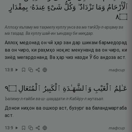
ٱلْأَرْحَامُ
وَمَا
تَزْدَادُ ۖ
وَكُلُّ
شَىْءٍ
عِندَهُۥ
بِمِقْدَارٍ
٨
۝
Аллоҳу яъламу ма таҳмилу куллу унса ва ма тағӣЗу-л-арҳаму ва
ма таздад. Ва куллу шай-ин ъиндаҳу би миқдар.
Аллоҳ медонад он чӣ ҳар зан дар шикам бармедорад
ва он чиро, ки раҳмҳо ноқис мекунанд ва он чиро, ки
зиёд мегардонанд. Ва ҳар чиз назди Ӯ бо андоза аст.
13
:
8
тафсир
٩
۝
ٱلْمُتَعَالِ
ٱلْكَبِيرُ
وَٱلشَّهَـٰدَةِ
ٱلْغَيْبِ
عَـٰلِمُ
Ъалиму-л-ғайби ва-ш- шаҳадати-л-Кабӣру-л мутаъал.
Донои ниҳон ва ошкор аст, бузург ва баландмартаба
аст.
13
:
9
тафсир