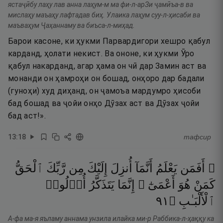
ястаҷӣбу лаҳу лав анна лаҳум-м ма фи-л-арЗи ҷамӣъа-в ва
мислаҳу маъаҳу лафтадав биҳ. Улаика лаҳум суу-л-ҳисаби ва
маъваҳум Ҷаҳаннаму ва биъса-л-миҳад.
Барои касоне, ки ҳукми Парвардигори хешро қабул
карданд, ҳолати некист. Ва ононе, ки ҳукми Ӯро
қабул накарданд, агар ҳама он чӣ дар Замин аст ва
монанди он ҳамроҳи он бошад, онҳоро дар бадали
(гуноҳи) худ диҳанд, он ҷамоъа мардумро ҳисоби
бад бошад ва ҷойи онҳо Дӯзах аст ва Дӯзах ҷойи
бад аст!».
13
:
18
тафсир
۞ أَفَمَن
يَعْلَمُ
أَنَّمَآ
أُنزِلَ
إِلَيْكَ
مِن
رَّبِّكَ
ٱلْحَقُّ
كَمَنْ
هُوَ
أَعْمَىٰٓ ۚ
إِنَّمَا
يَتَذَكَّرُ
أُو۟لُوا۟
١٩
۝
ٱلْأَلْبَـٰبِ
А-фа ма-я яъламу аннама унзила илайка ми-р Раббика-л-ҳаққу ка