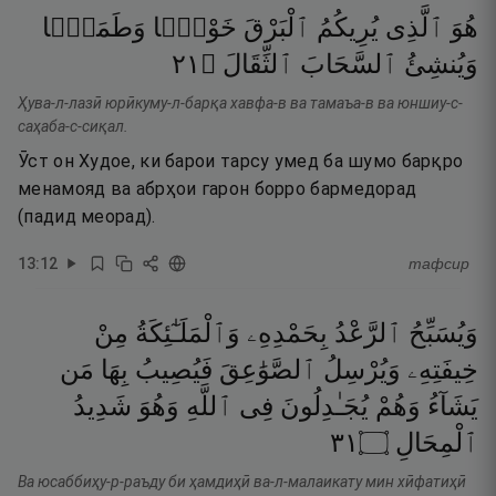
هُوَ
ٱلَّذِى
يُرِيكُمُ
ٱلْبَرْقَ
خَوْفًۭا
وَطَمَعًۭا
١٢
۝
ٱلثِّقَالَ
ٱلسَّحَابَ
وَيُنشِئُ
Ҳува-л-лазӣ юрӣкуму-л-барқа хавфа-в ва тамаъа-в ва юншиу-с-
саҳаба-с-сиқал.
Ӯст он Худое, ки барои тарсу умед ба шумо барқро
менамояд ва абрҳои гарон борро бармедорад
(падид меорад).
13
:
12
тафсир
وَيُسَبِّحُ
ٱلرَّعْدُ
بِحَمْدِهِۦ
وَٱلْمَلَـٰٓئِكَةُ
مِنْ
خِيفَتِهِۦ
وَيُرْسِلُ
ٱلصَّوَٰعِقَ
فَيُصِيبُ
بِهَا
مَن
يَشَآءُ
وَهُمْ
يُجَـٰدِلُونَ
فِى
ٱللَّهِ
وَهُوَ
شَدِيدُ
١٣
۝
ٱلْمِحَالِ
Ва юсаббиҳу-р-раъду би ҳамдиҳӣ ва-л-малаикату мин хӣфатиҳӣ