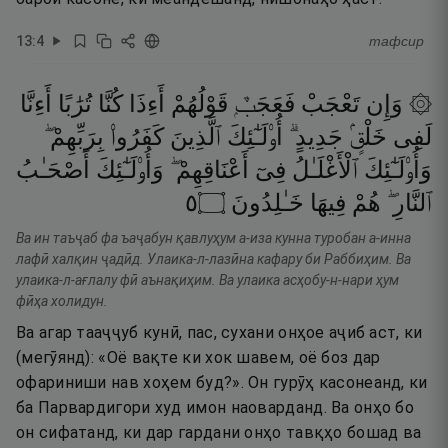
13
:
4
тафсир
۞ وَإِن
تَعْجَبْ
فَعَجَبٌۭ
قَوْلُهُمْ
أَءِذَا
كُنَّا
تُرَٰبًا
أَءِنَّا
لَفِى
خَلْقٍۢ
جَدِيدٍ ۗ
أُو۟لَـٰٓئِكَ
ٱلَّذِينَ
كَفَرُوا۟
بِرَبِّهِمْ ۖ
وَأُو۟لَـٰٓئِكَ
ٱلْأَغْلَـٰلُ
فِىٓ
أَعْنَاقِهِمْ ۖ
وَأُو۟لَـٰٓئِكَ
أَصْحَـٰبُ
٥
۝
خَـٰلِدُونَ
فِيهَا
هُمْ
ٱلنَّارِ ۖ
Ва ин таъҷаб фа ъаҷабун қавлуҳум а-иза кунна туробан а-инна
лафӣ халқин ҷадӣд. Улаика-л-лазӣна кафару би Раббиҳим. Ва
улаика-л-ағлалу фӣ аънақиҳим. Ва улаика асҳобу-н-нари ҳум
фӣҳа холидун.
Ва агар тааҷҷуб кунӣ, пас, сухани онҳое аҷиб аст, ки
(мегӯянд): «Оё вақте ки хок шавем, оё боз дар
офариниши нав хоҳем буд?». Он гурӯҳ касонеанд, ки
ба Парвардигори худ имон наоварданд. Ва онҳо бо
он сифатанд, ки дар гардани онҳо тавқҳо бошад ва