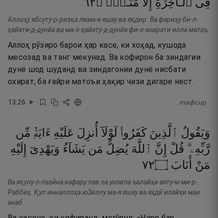
٢٦
۝
مَتَـٰعٌۭ
إِلَّا
ٱلْـَٔاخِرَةِ
فِى
Аллоҳу ябсуту-р-ризқа лима-я яшау ва яқдир. Ва фариҳу би-л-
ҳайати-д-дунйа ва ма-л-ҳайату-д-дунйа фи-л-ахирати илла матаъ.
Аллоҳ рӯзиро барои ҳар касе, ки хоҳад, кушода
месозад ва танг мекунад. Ва кофирон ба зиндагии
дунё шод шуданд ва зиндагонии дунё нисбати
охират, ба ғайри матоъи ҳақир чизи дигаре нест.
13
:
26
тафсир
وَيَقُولُ
ٱلَّذِينَ
كَفَرُوا۟
لَوْلَآ
أُنزِلَ
عَلَيْهِ
ءَايَةٌۭ
مِّن
رَّبِّهِۦ ۗ
قُلْ
إِنَّ
ٱللَّهَ
يُضِلُّ
مَن
يَشَآءُ
وَيَهْدِىٓ
إِلَيْهِ
٢٧
۝
أَنَابَ
مَنْ
Ва яқулу-л-лазӣна кафару лав ла унзила ъалайҳи аяту-м ми-р-
Раббиҳ. Қул инналлоҳа юЗиллу ма-я яшау ва яҳдӣ илайҳи ман
анаб.
Ва касоне, ки кофиранд, мегӯянд: «Чаро бар