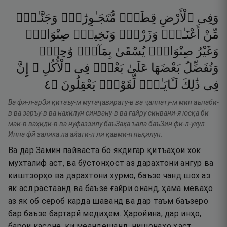
وَفِى
ٱلْأَرْضِ
قِطَعٌۭ
مُّتَجَـٰوِرَٰتٌۭ
وَجَنَّـٰتٌۭ
مِّنْ
أَعْنَـٰبٍۢ
وَزَرْعٌۭ
وَنَخِيلٌۭ
صِنْوَانٌۭ
وَغَيْرُ
صِنْوَانٍۢ
يُسْقَىٰ
بِمَآءٍۢ
وَٰحِدٍۢ
وَنُفَضِّلُ
بَعْضَهَا
عَلَىٰ
بَعْضٍۢ
فِى
ٱلْأُكُلِ ۚ
إِنَّ
٤
۝
يَعْقِلُونَ
لِّقَوْمٍۢ
لَـَٔايَـٰتٍۢ
ذَٰلِكَ
فِى
Ва фи-л-арЗи қитаъу-м мутаҷавирату-в ва ҷаннату-м мин аънаби-
в ва заръу-в ва нахӣлун синвану-в ва ғайру синвани-я юсқа би
маи-в ваҳиди-в ва нуфаззилу баъЗаҳа ъала баъЗин фи-л-укул.
Инна фӣ залика ла айати-л ли қавми-я яъқилун.
Ва дар Замин пайваста бо якдигар қитъаҳои хок
мухталиф аст, ва бӯстонҳост аз дарахтони ангур ва
киштзорҳо ва дарахтони хурмо, баъзе чанд шох аз
як асл растаанд ва баъзе ғайри онанд, ҳама меваҳо
аз як об сероб карда шаванд ва дар таъм баъзеро
бар баъзе бартарӣ медиҳем. Ҳаройина, дар инҳо,
барои касоне, ки меандешанд, нишонаҳо ҳаст.