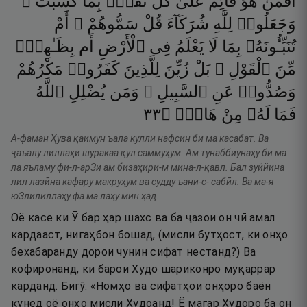
أَفَمَنْ
هُوَ
قَآئِمٌ
عَلَىٰ
كُلِّ
نَفْسٍۭ
بِمَا
كَسَبَتْ ۗ
وَجَعَلُوا۟
لِلَّهِ
شُرَكَآءَ
قُلْ
سَمُّوهُمْ ۚ
أَمْ
تُنَبِّـُٔونَهُۥ
بِمَا
لَا
يَعْلَمُ
فِى
ٱلْأَرْضِ
أَم
بِظَـٰهِرٍۢ
مِّنَ
ٱلْقَوْلِ ۗ
بَلْ
زُيِّنَ
لِلَّذِينَ
كَفَرُوا۟
مَكْرُهُمْ
وَصُدُّوا۟
عَنِ
ٱلسَّبِيلِ ۗ
وَمَن
يُضْلِلِ
ٱللَّهُ
٣٣
۝
هَادٍۢ
مِنْ
لَهُۥ
فَمَا
А-фаман Ҳува қаимун ъала кулли нафсин би ма касабат. Ва
ҷаъалу лиллаҳи шуракаа қул саммуҳум. Ам тунаббиунаҳу би ма
ла яъламу фи-л-арЗи ам бизаҳири-м мина-л-қавл. Бал зуййина
лил лазӣна кафару макруҳум ва судду ъани-с- сабӣл. Ва ма-я
юЗлилиллаҳу фа ма лаҳу мин ҳад.
Оё касе ки Ӯ бар ҳар шахс ва ба ҷазои он чӣ амал
кардааст, нигаҳбон бошад, (мисли бутҳост, ки онҳо
бехабаранду дорои чунин сифат нестанд?) Ва
кофиронанд, ки барои Худо шариконро муқаррар
карданд. Бигӯ: «Номҳо ва сифатҳои онҳоро баён
кунед оё онҳо мисли Худоанд! Ё магар Худоро ба он