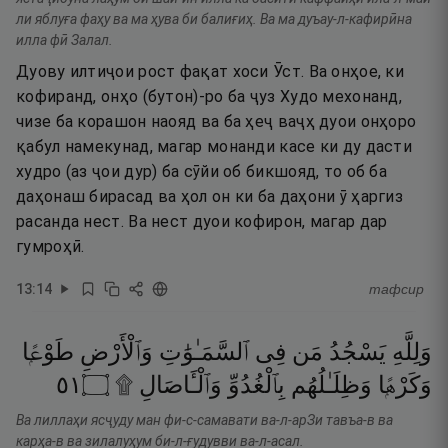
ли яблуға фаҳу ва ма ҳува би балиғиҳ. Ва ма дуъау-л-кафирӣна
илла фӣ Залал.
Дуову илтиҷои рост фақат хоси Ӯст. Ва онҳое, ки
кофиранд, онҳо (бутон)-ро ба ҷуз Худо мехонанд,
чизе ба корашон наояд ва ба ҳеҷ ваҷҳ дуои онҳоро
қабул намекунад, магар монанди касе ки ду дасти
худро (аз ҷои дур) ба сӯйи об бикшояд, то об ба
даҳонаш бирасад ва ҳол он ки ба даҳони ӯ ҳаргиз
расанда нест. Ва нест дуои кофирон, магар дар
гумроҳӣ.
13
:
14
тафсир
وَلِلَّهِ
يَسْجُدُ
مَن
فِى
ٱلسَّمَـٰوَٰتِ
وَٱلْأَرْضِ
طَوْعًۭا
١٥
۝
وَٱلْـَٔاصَالِ ۩
بِٱلْغُدُوِّ
وَظِلَـٰلُهُم
وَكَرْهًۭا
Ва лиллаҳи ясҷуду ман фи-с-самавати ва-л-арЗи тавъа-в ва
карҳа-в ва зилалуҳум би-л-ғудувви ва-л-асал.