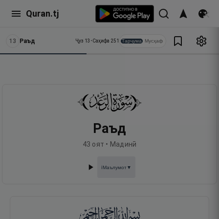
Quran.tj
13
Раъд
Тарҷума
Мусҳаф
Ҷуз
13
•
Саҳифа
251
Раъд
43
оят •
Мадинӣ
Маълумот
▼
ℹ️