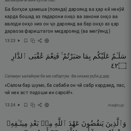
ъалайҳим-м мин кулли баб.
Ба боғҳои ҳамеша (поянда) дароянд ва ҳар кӣ некӯӣ
карда бошад аз падарони онҳо ва занони онҳо ва
авлоди онҳо низ он ҷо дароянд ва бар онҳо аз ҳар
дарвоза фариштагон медароянд (ва мегӯянд:)
13
:
23
سَلَـٰمٌ
عَلَيْكُم
بِمَا
صَبَرْتُمْ ۚ
فَنِعْمَ
عُقْبَى
ٱلدَّارِ
٢٤
۝
Саламун ъалайкум би ма сабартум. Фа ниъма уқба-д дар.
«Салом бар шумо, ба сабаби он чӣ сабр кардаед, пас,
чӣ нек аст подоши ин сарой!».
13
:
24
тафсир
وَٱلَّذِينَ
يَنقُضُونَ
عَهْدَ
ٱللَّهِ
مِنۢ
بَعْدِ
مِيثَـٰقِهِۦ