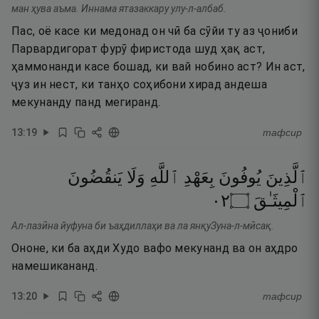
ман ҳува аъма. Иннама ятазаккару улу-л-албаб.
Пас, оё касе ки медонад он чӣ ба сӯйи ту аз ҷониби
Парвардигорат фурӯ фиристода шуд ҳақ аст,
ҳаммонанди касе бошад, ки вай нобино аст? Ин аст,
ҷуз ин нест, ки танҳо соҳибони хирад андеша
мекунанду панд мегиранд.
13
:
19
тафсир
ٱلَّذِينَ
يُوفُونَ
بِعَهْدِ
ٱللَّهِ
وَلَا
يَنقُضُونَ
٢٠
۝
ٱلْمِيثَـٰقَ
Ал-лазӣна йуфуна би ъаҳдиллаҳи ва ла янқуЗуна-л-мӣсақ.
Ононе, ки ба аҳди Худо вафо мекунанд ва он аҳдро
намешикананд.
13
:
20
тафсир