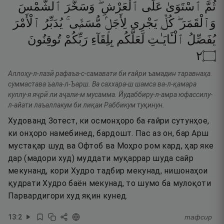
ثُمَّ
ٱسْتَوَىٰ
عَلَى
ٱلْعَرْشِ ۖ
وَسَخَّرَ
ٱلشَّمْسَ
وَٱلْقَمَرَ ۖ
كُلٌّۭ
يَجْرِى
لِأَجَلٍۢ
مُّسَمًّۭى ۚ
يُدَبِّرُ
ٱلْأَمْرَ
يُفَصِّلُ
ٱلْـَٔايَـٰتِ
لَعَلَّكُم
بِلِقَآءِ
رَبِّكُمْ
تُوقِنُونَ
٢
۝
Аллоҳу-л-лазӣ рафаъа-с-самавати би ғайри ъамадин таравнаҳа.
суммастава ъала-л-Ъарш. Ва саххара-ш шамса ва-л-қамара
куллу-я яҷрӣ ли аҷали-м мусамма. Йудаббиру-л-амра юфассилу-
л-айати лаъаллакум би лиқаи Раббикум туқинун.
Худованд Зотест, ки осмонҳоро ба ғайри сутунҳое,
ки онҳоро намебинед, бардошт. Пас аз он, бар Арш
мустақар шуд ва Офтоб ва Моҳро ром кард, ҳар яке
дар (мадори худ) муддати муқаррар шуда сайр
мекунанд, кори Худро тадбир мекунад, нишонаҳои
қудрати Худро баён мекунад, то шумо ба мулоқоти
Парвардигори худ яқин кунед.
13
:
2
тафсир