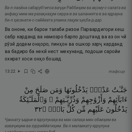
Ва-л-лазӣна сабарубтиғоа ваҷҳи Раббиҳим ва ақому-с-салата ва
анфақу мим ма разақнаҳум сирра-в ва ъаланията-в ва ядрауна
би-л ҳасанати-с-саййиата улаика лаҳум ъуқба-д-дар.
Ва ононе, ки барои талаби ризои Парвардигори хеш
сабр карданд ва намозро барпо доштанд ва аз он чӣ
рӯзӣ додем онҳоро, пинҳон ва ошкор харҷ карданд
ва бадиро ба некӣ нест мекунанд, подоши саройи
охират хоси онҳо бошад.
13
:
22
тафсир
جَنَّـٰتُ
عَدْنٍۢ
يَدْخُلُونَهَا
وَمَن
صَلَحَ
مِنْ
ءَابَآئِهِمْ
وَأَزْوَٰجِهِمْ
وَذُرِّيَّـٰتِهِمْ ۖ
وَٱلْمَلَـٰٓئِكَةُ
٢٣
۝
بَابٍۢ
كُلِّ
مِّن
عَلَيْهِم
يَدْخُلُونَ
Ҷаннату ъадни-я ядхулунаҳа ва ман салаҳа мин обаиҳим ва
азваҷиҳим ва зурриййатиҳим. Ва-л малаикату ядхулуна