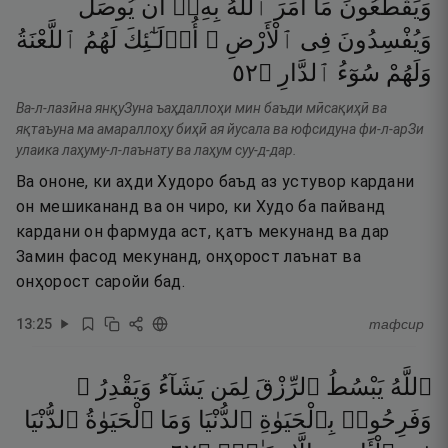
وَيَقْطَعُونَ
مَآ
أَمَرَ
ٱللَّهُ
بِهِۦٓ
أَن
يُوصَلَ
وَيُفْسِدُونَ
فِى
ٱلْأَرْضِ ۙ
أُو۟لَـٰٓئِكَ
لَهُمُ
ٱللَّعْنَةُ
٢٥
۝
ٱلدَّارِ
سُوٓءُ
وَلَهُمْ
Ва-л-лазӣна янқуЗуна ъаҳдаллоҳи мин баъди мӣсақиҳӣ ва
яқтаъуна ма амараллоҳу биҳӣ ая йусала ва юфсидуна фи-л-арЗи
улаика лаҳуму-л-лаънату ва лаҳум суу-д-дар.
Ва ононе, ки аҳди Худоро баъд аз устувор кардани
он мешикананд ва он чиро, ки Худо ба пайванд
кардани он фармуда аст, қатъ мекунанд ва дар
Замин фасод мекунанд, онҳорост лаънат ва
онҳорост саройи бад.
13
:
25
тафсир
ٱللَّهُ
يَبْسُطُ
ٱلرِّزْقَ
لِمَن
يَشَآءُ
وَيَقْدِرُ ۚ
وَفَرِحُوا۟
بِٱلْحَيَوٰةِ
ٱلدُّنْيَا
وَمَا
ٱلْحَيَوٰةُ
ٱلدُّنْيَا