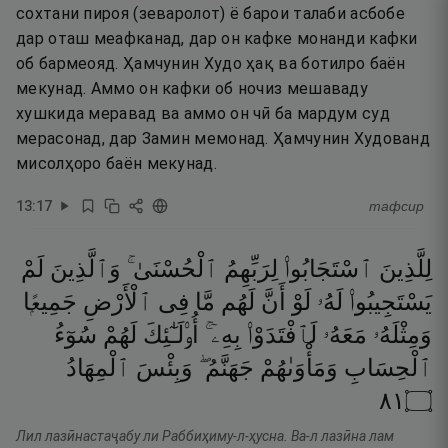
сохтани пироя (зеваролот) ё барои талаби асбобе
дар оташ меафканад, дар он кафке монанди кафки
об бармеояд. Ҳамчунин Худо ҳақ ва ботилро баён
мекунад. Аммо он кафки об ночиз мешаваду
хушкида меравад ва аммо он чӣ ба мардум суд
мерасонад, дар Замин мемонад. Ҳамчунин Худованд
мисолҳоро баён мекунад.
13
:
17
тафсир
لِلَّذِينَ
ٱسْتَجَابُوا۟
لِرَبِّهِمُ
ٱلْحُسْنَىٰ ۚ
وَٱلَّذِينَ
لَمْ
يَسْتَجِيبُوا۟
لَهُۥ
لَوْ
أَنَّ
لَهُم
مَّا
فِى
ٱلْأَرْضِ
جَمِيعًۭا
وَمِثْلَهُۥ
مَعَهُۥ
لَٱفْتَدَوْا۟
بِهِۦٓ ۚ
أُو۟لَـٰٓئِكَ
لَهُمْ
سُوٓءُ
ٱلْحِسَابِ
وَمَأْوَىٰهُمْ
جَهَنَّمُ ۖ
وَبِئْسَ
ٱلْمِهَادُ
١٨
۝
Лил лазӣнастаҷабу ли Раббиҳиму-л-ҳусна. Ва-л лазӣна лам