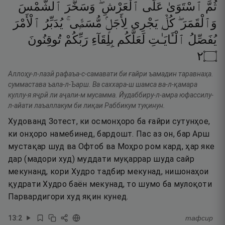
ثُمَّ
ٱسْتَوَىٰ
عَلَى
ٱلْعَرْشِ ۖ
وَسَخَّرَ
ٱلشَّمْسَ
وَٱلْقَمَرَ ۖ
كُلٌّۭ
يَجْرِى
لِأَجَلٍۢ
مُّسَمًّۭى ۚ
يُدَبِّرُ
ٱلْأَمْرَ
يُفَصِّلُ
ٱلْـَٔايَـٰتِ
لَعَلَّكُم
بِلِقَآءِ
رَبِّكُمْ
تُوقِنُونَ
٢
۝
Аллоҳу-л-лазӣ рафаъа-с-самавати би ғайри ъамадин таравнаҳа.
суммастава ъала-л-Ъарш. Ва саххара-ш шамса ва-л-қамара
куллу-я яҷрӣ ли аҷали-м мусамма. Йудаббиру-л-амра юфассилу-
л-айати лаъаллакум би лиқаи Раббикум туқинун.
Худованд Зотест, ки осмонҳоро ба ғайри сутунҳое,
ки онҳоро намебинед, бардошт. Пас аз он, бар Арш
мустақар шуд ва Офтоб ва Моҳро ром кард, ҳар яке
дар (мадори худ) муддати муқаррар шуда сайр
мекунанд, кори Худро тадбир мекунад, нишонаҳои
қудрати Худро баён мекунад, то шумо ба мулоқоти
Парвардигори худ яқин кунед.
13
:
2
тафсир