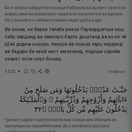
Ва-л-лазӣна сабарубтиғоа ваҷҳи Раббиҳим ва ақому-с-салата ва
анфақу мим ма разақнаҳум сирра-в ва ъаланията-в ва ядрауна
би-л ҳасанати-с-саййиата улаика лаҳум ъуқба-д-дар.
Ва ононе, ки барои талаби ризои Парвардигори хеш
сабр карданд ва намозро барпо доштанд ва аз он чӣ
рӯзӣ додем онҳоро, пинҳон ва ошкор харҷ карданд
ва бадиро ба некӣ нест мекунанд, подоши саройи
охират хоси онҳо бошад.
13
:
22
тафсир
جَنَّـٰتُ
عَدْنٍۢ
يَدْخُلُونَهَا
وَمَن
صَلَحَ
مِنْ
ءَابَآئِهِمْ
وَأَزْوَٰجِهِمْ
وَذُرِّيَّـٰتِهِمْ ۖ
وَٱلْمَلَـٰٓئِكَةُ
٢٣
۝
بَابٍۢ
كُلِّ
مِّن
عَلَيْهِم
يَدْخُلُونَ
Ҷаннату ъадни-я ядхулунаҳа ва ман салаҳа мин обаиҳим ва
азваҷиҳим ва зурриййатиҳим. Ва-л малаикату ядхулуна