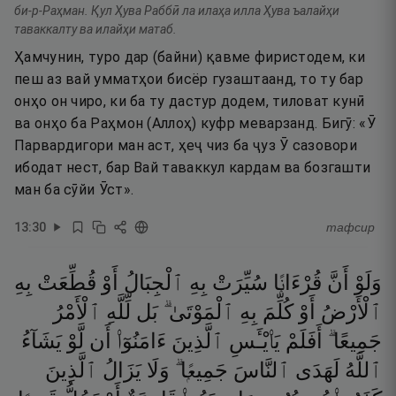
би-р-Раҳман. Қул Ҳува Раббӣ ла илаҳа илла Ҳува ъалайҳи
таваккалту ва илайҳи матаб.
Ҳамчунин, туро дар (байни) қавме фиристодем, ки
пеш аз вай умматҳои бисёр гузаштаанд, то ту бар
онҳо он чиро, ки ба ту дастур додем, тиловат кунӣ
ва онҳо ба Раҳмон (Аллоҳ) куфр меварзанд. Бигӯ: «Ӯ
Парвардигори ман аст, ҳеҷ чиз ба ҷуз Ӯ сазовори
ибодат нест, бар Вай таваккул кардам ва бозгашти
ман ба сӯйи Ӯст».
13
:
30
тафсир
وَلَوْ
أَنَّ
قُرْءَانًۭا
سُيِّرَتْ
بِهِ
ٱلْجِبَالُ
أَوْ
قُطِّعَتْ
بِهِ
ٱلْأَرْضُ
أَوْ
كُلِّمَ
بِهِ
ٱلْمَوْتَىٰ ۗ
بَل
لِّلَّهِ
ٱلْأَمْرُ
جَمِيعًا ۗ
أَفَلَمْ
يَا۟يْـَٔسِ
ٱلَّذِينَ
ءَامَنُوٓا۟
أَن
لَّوْ
يَشَآءُ
ٱللَّهُ
لَهَدَى
ٱلنَّاسَ
جَمِيعًۭا ۗ
وَلَا
يَزَالُ
ٱلَّذِينَ