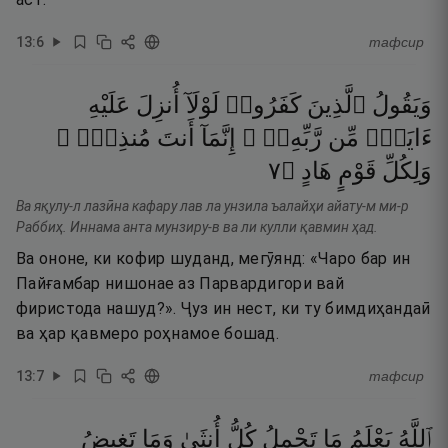
13
:
6
тафсир
وَيَقُولُ
ٱلَّذِينَ
كَفَرُوا۟
لَوْلَآ
أُنزِلَ
عَلَيْهِ
ءَايَةٌۭ
مِّن
رَّبِّهِۦٓ ۗ
إِنَّمَآ
أَنتَ
مُنذِرٌۭ ۖ
٧
۝
هَادٍ
قَوْمٍ
وَلِكُلِّ
Ва яқулу-л лазӣна кафару лав ла унзила ъалайҳи айату-м ми-р
Раббиҳ. Иннама анта мунзиру-в ва ли кулли қавмин ҳад.
Ва ононе, ки кофир шуданд, мегӯянд: «Чаро бар ин
Пайғамбар нишонае аз Парвардигори вай
фиристода нашуд?». Ҷуз ин нест, ки ту бимдиҳандаӣ
ва ҳар қавмеро роҳнамое бошад.
13
:
7
тафсир
ٱللَّهُ
يَعْلَمُ
مَا
تَحْمِلُ
كُلُّ
أُنثَىٰ
وَمَا
تَغِيضُ