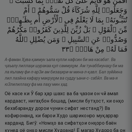
أَفَمَنْ
هُوَ
قَآئِمٌ
عَلَىٰ
كُلِّ
نَفْسٍۭ
بِمَا
كَسَبَتْ ۗ
وَجَعَلُوا۟
لِلَّهِ
شُرَكَآءَ
قُلْ
سَمُّوهُمْ ۚ
أَمْ
تُنَبِّـُٔونَهُۥ
بِمَا
لَا
يَعْلَمُ
فِى
ٱلْأَرْضِ
أَم
بِظَـٰهِرٍۢ
مِّنَ
ٱلْقَوْلِ ۗ
بَلْ
زُيِّنَ
لِلَّذِينَ
كَفَرُوا۟
مَكْرُهُمْ
وَصُدُّوا۟
عَنِ
ٱلسَّبِيلِ ۗ
وَمَن
يُضْلِلِ
ٱللَّهُ
٣٣
۝
هَادٍۢ
مِنْ
لَهُۥ
فَمَا
А-фаман Ҳува қаимун ъала кулли нафсин би ма касабат. Ва
ҷаъалу лиллаҳи шуракаа қул саммуҳум. Ам тунаббиунаҳу би ма
ла яъламу фи-л-арЗи ам бизаҳири-м мина-л-қавл. Бал зуййина
лил лазӣна кафару макруҳум ва судду ъани-с- сабӣл. Ва ма-я
юЗлилиллаҳу фа ма лаҳу мин ҳад.
Оё касе ки Ӯ бар ҳар шахс ва ба ҷазои он чӣ амал
кардааст, нигаҳбон бошад, (мисли бутҳост, ки онҳо
бехабаранду дорои чунин сифат нестанд?) Ва
кофиронанд, ки барои Худо шариконро муқаррар
карданд. Бигӯ: «Номҳо ва сифатҳои онҳоро баён
кунед оё онҳо мисли Худоанд! Ё магар Худоро ба он