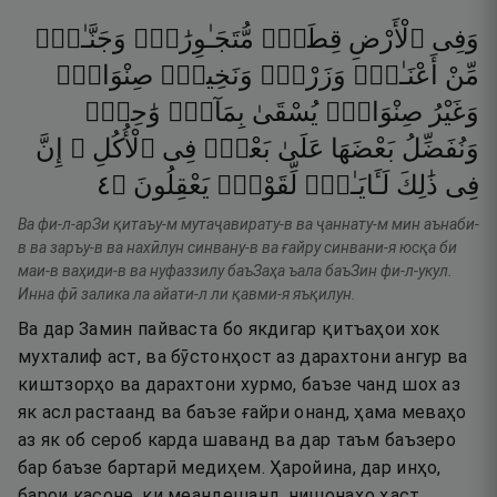
وَفِى
ٱلْأَرْضِ
قِطَعٌۭ
مُّتَجَـٰوِرَٰتٌۭ
وَجَنَّـٰتٌۭ
مِّنْ
أَعْنَـٰبٍۢ
وَزَرْعٌۭ
وَنَخِيلٌۭ
صِنْوَانٌۭ
وَغَيْرُ
صِنْوَانٍۢ
يُسْقَىٰ
بِمَآءٍۢ
وَٰحِدٍۢ
وَنُفَضِّلُ
بَعْضَهَا
عَلَىٰ
بَعْضٍۢ
فِى
ٱلْأُكُلِ ۚ
إِنَّ
٤
۝
يَعْقِلُونَ
لِّقَوْمٍۢ
لَـَٔايَـٰتٍۢ
ذَٰلِكَ
فِى
Ва фи-л-арЗи қитаъу-м мутаҷавирату-в ва ҷаннату-м мин аънаби-
в ва заръу-в ва нахӣлун синвану-в ва ғайру синвани-я юсқа би
маи-в ваҳиди-в ва нуфаззилу баъЗаҳа ъала баъЗин фи-л-укул.
Инна фӣ залика ла айати-л ли қавми-я яъқилун.
Ва дар Замин пайваста бо якдигар қитъаҳои хок
мухталиф аст, ва бӯстонҳост аз дарахтони ангур ва
киштзорҳо ва дарахтони хурмо, баъзе чанд шох аз
як асл растаанд ва баъзе ғайри онанд, ҳама меваҳо
аз як об сероб карда шаванд ва дар таъм баъзеро
бар баъзе бартарӣ медиҳем. Ҳаройина, дар инҳо,
барои касоне, ки меандешанд, нишонаҳо ҳаст.