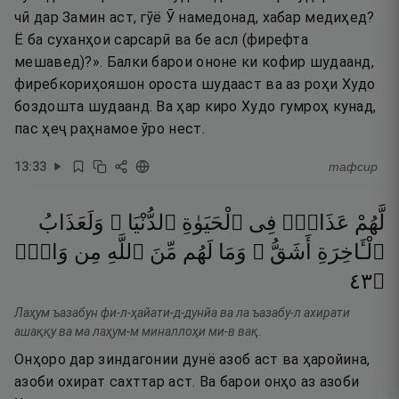
чӣ дар Замин аст, гӯё Ӯ намедонад, хабар медиҳед?
Ё ба суханҳои сарсарӣ ва бе асл (фирефта
мешавед)?». Балки барои ононе ки кофир шудаанд,
фиребкориҳояшон ороста шудааст ва аз роҳи Худо
боздошта шудаанд. Ва ҳар киро Худо гумроҳ кунад,
пас ҳеҷ раҳнамое ӯро нест.
13
:
33
тафсир
لَّهُمْ
عَذَابٌۭ
فِى
ٱلْحَيَوٰةِ
ٱلدُّنْيَا ۖ
وَلَعَذَابُ
ٱلْـَٔاخِرَةِ
أَشَقُّ ۖ
وَمَا
لَهُم
مِّنَ
ٱللَّهِ
مِن
وَاقٍۢ
٣٤
۝
Лаҳум ъазабун фи-л-ҳайати-д-дунйа ва ла ъазабу-л ахирати
ашаққу ва ма лаҳум-м миналлоҳи ми-в вақ.
Онҳоро дар зиндагонии дунё азоб аст ва ҳаройина,
азоби охират сахттар аст. Ва барои онҳо аз азоби