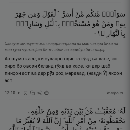
سَوَآءٌۭ
مِّنكُم
مَّنْ
أَسَرَّ
ٱلْقَوْلَ
وَمَن
جَهَرَ
بِهِۦ
وَمَنْ
هُوَ
مُسْتَخْفٍۭ
بِٱلَّيْلِ
وَسَارِبٌۢ
١٠
۝
بِٱلنَّهَارِ
Савау-м минкум-м ман асарра-л-қавла ва ман ҷаҳара биҳӣ ва
ман ҳува мустахфин би-л-лайли ва сарибун би-н-наҳар.
Аз шумо касе, ки суханро оҳиста гӯяд ва касе, ки
онро бо овози баланд гӯяд ва касе, ки дар шаб
пинҳон аст ва дар рӯз роҳ меравад, (назди Ӯ) яксон
аст.
13
:
10
тафсир
لَهُۥ
مُعَقِّبَـٰتٌۭ
مِّنۢ
بَيْنِ
يَدَيْهِ
وَمِنْ
خَلْفِهِۦ
يَحْفَظُونَهُۥ
مِنْ
أَمْرِ
ٱللَّهِ ۗ
إِنَّ
ٱللَّهَ
لَا
يُغَيِّرُ
مَا