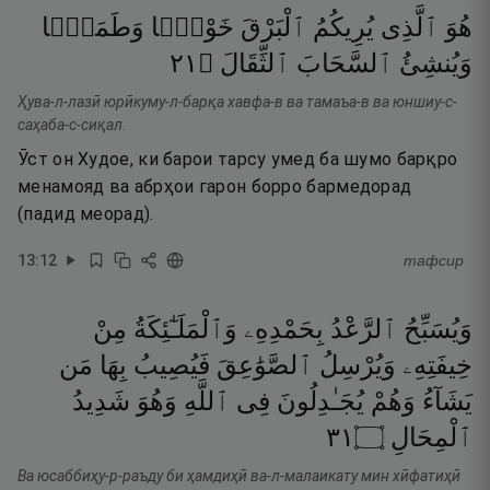
هُوَ
ٱلَّذِى
يُرِيكُمُ
ٱلْبَرْقَ
خَوْفًۭا
وَطَمَعًۭا
١٢
۝
ٱلثِّقَالَ
ٱلسَّحَابَ
وَيُنشِئُ
Ҳува-л-лазӣ юрӣкуму-л-барқа хавфа-в ва тамаъа-в ва юншиу-с-
саҳаба-с-сиқал.
Ӯст он Худое, ки барои тарсу умед ба шумо барқро
менамояд ва абрҳои гарон борро бармедорад
(падид меорад).
13
:
12
тафсир
وَيُسَبِّحُ
ٱلرَّعْدُ
بِحَمْدِهِۦ
وَٱلْمَلَـٰٓئِكَةُ
مِنْ
خِيفَتِهِۦ
وَيُرْسِلُ
ٱلصَّوَٰعِقَ
فَيُصِيبُ
بِهَا
مَن
يَشَآءُ
وَهُمْ
يُجَـٰدِلُونَ
فِى
ٱللَّهِ
وَهُوَ
شَدِيدُ
١٣
۝
ٱلْمِحَالِ
Ва юсаббиҳу-р-раъду би ҳамдиҳӣ ва-л-малаикату мин хӣфатиҳӣ