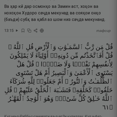
Ва ҳар кӣ дар осмонҳо ва Замин аст, хоҳон ва
нохоҳон Худоро саҷда мекунад ва сояҳои онҳо
(баъди) субҳ ва қабл аз шом низ саҷда мекунанд.
13
:
15
тафсир
قُلْ
مَن
رَّبُّ
ٱلسَّمَـٰوَٰتِ
وَٱلْأَرْضِ
قُلِ
ٱللَّهُ ۚ
قُلْ
أَفَٱتَّخَذْتُم
مِّن
دُونِهِۦٓ
أَوْلِيَآءَ
لَا
يَمْلِكُونَ
لِأَنفُسِهِمْ
نَفْعًۭا
وَلَا
ضَرًّۭا ۚ
قُلْ
هَلْ
يَسْتَوِى
ٱلْأَعْمَىٰ
وَٱلْبَصِيرُ
أَمْ
هَلْ
تَسْتَوِى
ٱلظُّلُمَـٰتُ
وَٱلنُّورُ ۗ
أَمْ
جَعَلُوا۟
لِلَّهِ
شُرَكَآءَ
خَلَقُوا۟
كَخَلْقِهِۦ
فَتَشَـٰبَهَ
ٱلْخَلْقُ
عَلَيْهِمْ ۚ
قُلِ
ٱللَّهُ
خَـٰلِقُ
كُلِّ
شَىْءٍۢ
وَهُوَ
ٱلْوَٰحِدُ
ٱلْقَهَّـٰرُ
١٦
۝
Қул ма-р-Раббу-с-самавати ва-л-арЗи қулиллаҳ. Қул а-фат-