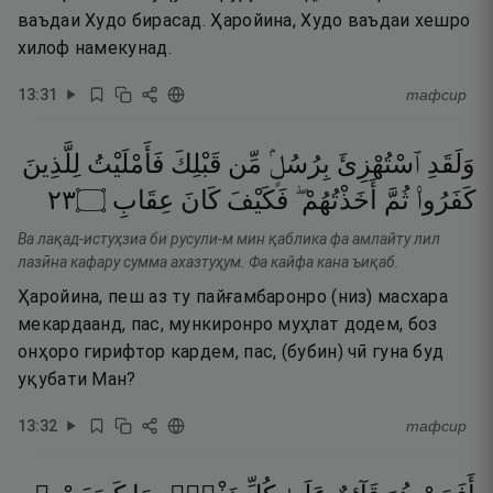
ваъдаи Худо бирасад. Ҳаройина, Худо ваъдаи хешро
хилоф намекунад.
13
:
31
тафсир
وَلَقَدِ
ٱسْتُهْزِئَ
بِرُسُلٍۢ
مِّن
قَبْلِكَ
فَأَمْلَيْتُ
لِلَّذِينَ
٣٢
۝
عِقَابِ
كَانَ
فَكَيْفَ
أَخَذْتُهُمْ ۖ
ثُمَّ
كَفَرُوا۟
Ва лақад-истуҳзиа би русули-м мин қаблика фа амлайту лил
лазӣна кафару сумма ахазтуҳум. Фа кайфа кана ъиқаб.
Ҳаройина, пеш аз ту пайғамбаронро (низ) масхара
мекардаанд, пас, мункиронро муҳлат додем, боз
онҳоро гирифтор кардем, пас, (бубин) чӣ гуна буд
уқубати Ман?
13
:
32
тафсир