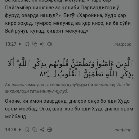
Пайғамбар нишонае аз ҷониби Парвардигори ӯ
фуруд оварда нашуд?». Бигӯ: «Ҳаройина, Худо ҳар
киро хоҳад, гумроҳ мекунад ва ҳар киро, ки ба сӯйи
Вай руҷӯъ кунад, ҳидоят мекунад».
13
:
27
тафсир
ٱلَّذِينَ
ءَامَنُوا۟
وَتَطْمَئِنُّ
قُلُوبُهُم
بِذِكْرِ
ٱللَّهِ ۗ
أَلَا
٢٨
۝
ٱلْقُلُوبُ
تَطْمَئِنُّ
ٱللَّهِ
بِذِكْرِ
Ал-лазӣна оману ва татмаинну қулубуҳум би зикриллаҳ. Ала би
зикриллоҳи татмаинну-л-қулуб.
Ононе, ки имон оварданд, дилҳои онҳо бо ёди Худо
ором меёбад. Огоҳ шав: хос бо ёди Худо дилҳо ором
меёбанд.
13
:
28
тафсир