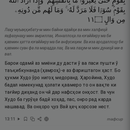
بِقَوْمٍ
حَتَّىٰ
يُغَيِّرُوا۟
مَا
بِأَنفُسِهِمْ ۗ
وَإِذَآ
أَرَادَ
ٱللَّهُ
بِقَوْمٍۢ
سُوٓءًۭا
فَلَا
مَرَدَّ
لَهُۥ ۚ
وَمَا
لَهُم
مِّن
دُونِهِۦ
١١
۝
وَالٍ
مِن
Лаҳу муъаққибату-м мин байни ядайҳи ва мин халфиҳӣ
яҳфазунаҳу мин амриллаҳ. Инналлоҳа ла юғаййиру ма би
қавмин ҳатта юғаййиру ма би анфусиҳим. Ва иза ародаллоҳу би
қавмин суан фа ла марадда лаҳ. Ва ма лаҳум-м мин дуниҳӣ ми-в
вал.
Барои одамӣ аз миёни ду дасти ӯ ва паси пушти ӯ
таъқибкунанда (ҳамроҳ)-е аз фариштагон ҳаст. Бо
ҳукми Худо ӯро нигоҳ медоранд. Ҳаройина, Худо
бадал намекунад ҳолати қавмеро то он вақте ки
тағйир диҳанд он чӣ дар нафсҳои онҳост. Ва чун
Худо ба гурӯҳе бадӣ хоҳад, пас, онро рад карда
нашавад. Ва онҳоро ҷуз Вай ҳеҷ корсозе нест.
13
:
11
тафсир