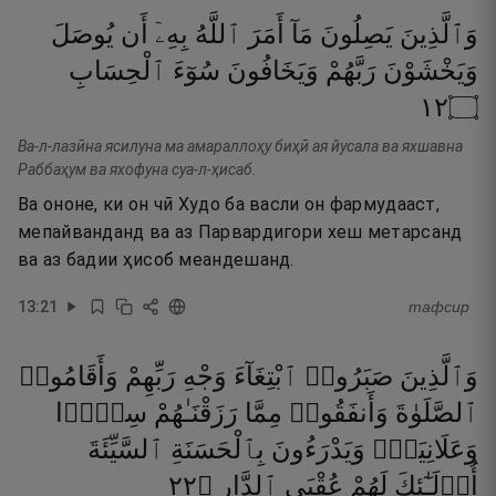
وَٱلَّذِينَ
يَصِلُونَ
مَآ
أَمَرَ
ٱللَّهُ
بِهِۦٓ
أَن
يُوصَلَ
وَيَخْشَوْنَ
رَبَّهُمْ
وَيَخَافُونَ
سُوٓءَ
ٱلْحِسَابِ
٢١
۝
Ва-л-лазӣна ясилуна ма амараллоҳу биҳӣ ая йусала ва яхшавна
Раббаҳум ва яхофуна суа-л-ҳисаб.
Ва ононе, ки он чӣ Худо ба васли он фармудааст,
мепайванданд ва аз Парвардигори хеш метарсанд
ва аз бадии ҳисоб меандешанд.
13
:
21
тафсир
وَٱلَّذِينَ
صَبَرُوا۟
ٱبْتِغَآءَ
وَجْهِ
رَبِّهِمْ
وَأَقَامُوا۟
ٱلصَّلَوٰةَ
وَأَنفَقُوا۟
مِمَّا
رَزَقْنَـٰهُمْ
سِرًّۭا
وَعَلَانِيَةًۭ
وَيَدْرَءُونَ
بِٱلْحَسَنَةِ
ٱلسَّيِّئَةَ
٢٢
۝
ٱلدَّارِ
عُقْبَى
لَهُمْ
أُو۟لَـٰٓئِكَ