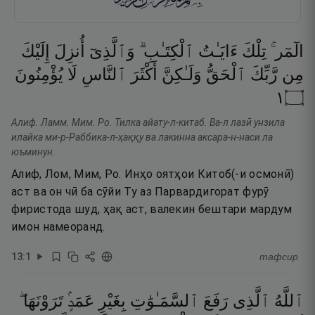
الٓمٓر ۚ
تِلْكَ
ءَايَـٰتُ
ٱلْكِتَـٰبِ ۗ
وَٱلَّذِىٓ
أُنزِلَ
إِلَيْكَ
مِن
رَّبِّكَ
ٱلْحَقُّ
وَلَـٰكِنَّ
أَكْثَرَ
ٱلنَّاسِ
لَا
يُؤْمِنُونَ
١
۝
Алиф. Ламм. Мим. Ро. Тилка айату-л-китаб. Ва-л лазӣ унзила
илайка ми-р-Раббика-л-ҳаққу ва лакинна аксара-н-наси ла
юъминун.
Алиф, Лом, Мим, Ро. Инҳо оятҳои Китоб(-и осмонӣ)
аст ва он чӣ ба сӯйи Ту аз Парвардигорат фурӯ
фиристода шуд, ҳақ аст, валекин бештари мардум
имон намеоранд.
13
:
1
тафсир
ٱللَّهُ
ٱلَّذِى
رَفَعَ
ٱلسَّمَـٰوَٰتِ
بِغَيْرِ
عَمَدٍۢ
تَرَوْنَهَا ۖ