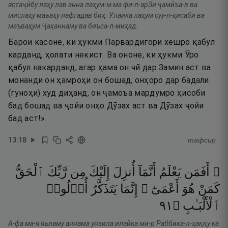
ястаҷӣбу лаҳу лав анна лаҳум-м ма фи-л-арЗи ҷамӣъа-в ва
мислаҳу маъаҳу лафтадав биҳ. Улаика лаҳум суу-л-ҳисаби ва
маъваҳум Ҷаҳаннаму ва биъса-л-миҳад.
Барои касоне, ки ҳукми Парвардигори хешро қабул
карданд, ҳолати некист. Ва ононе, ки ҳукми Ӯро
қабул накарданд, агар ҳама он чӣ дар Замин аст ва
монанди он ҳамроҳи он бошад, онҳоро дар бадали
(гуноҳи) худ диҳанд, он ҷамоъа мардумро ҳисоби
бад бошад ва ҷойи онҳо Дӯзах аст ва Дӯзах ҷойи
бад аст!».
13
:
18
тафсир
۞ أَفَمَن
يَعْلَمُ
أَنَّمَآ
أُنزِلَ
إِلَيْكَ
مِن
رَّبِّكَ
ٱلْحَقُّ
كَمَنْ
هُوَ
أَعْمَىٰٓ ۚ
إِنَّمَا
يَتَذَكَّرُ
أُو۟لُوا۟
١٩
۝
ٱلْأَلْبَـٰبِ
А-фа ма-я яъламу аннама унзила илайка ми-р Раббика-л-ҳаққу ка