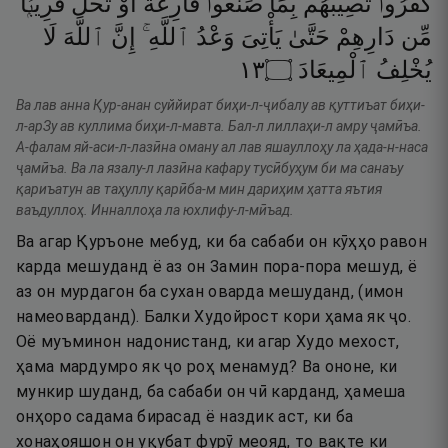
كَفَرُوا۟
تُصِيبُهُم
بِمَا
صَنَعُوا۟
قَارِعَةٌ
أَوْ
تَحُلُّ
قَرِيبًۭا
مِّن
دَارِهِمْ
حَتَّىٰ
يَأْتِىَ
وَعْدُ
ٱللَّهِ ۚ
إِنَّ
ٱللَّهَ
لَا
٣١
۝
ٱلْمِيعَادَ
يُخْلِفُ
Ва лав анна Қур-анан суййират биҳи-л-ҷибалу ав қуттиъат биҳи-
л-арЗу ав куллима биҳи-л-мавта. Бал-л лиллаҳи-л амру ҷамӣъа.
А-фалам яй-аси-л-лазӣна оману ал лав яшауллоҳу ла ҳада-н-наса
ҷамӣъа. Ва ла язалу-л лазӣна кафару тусӣбуҳум би ма санаъу
қариъатун ав таҳуллу қарӣба-м мин дариҳим ҳатта яътия
ваъдуллоҳ. Инналлоҳа ла юхлифу-л-мӣъад.
Ва агар Қуръоне мебуд, ки ба сабаби он кӯҳҳо равон
карда мешуданд ё аз он Замин пора-пора мешуд, ё
аз он мурдагон ба сухан оварда мешуданд, (имон
намеоварданд). Балки Худойрост кори ҳама як ҷо.
Оё муъминон надонистанд, ки агар Худо мехост,
ҳама мардумро як ҷо роҳ менамуд? Ва ононе, ки
мункир шуданд, ба сабаби он чӣ карданд, ҳамеша
онҳоро садама бирасад ё наздик аст, ки ба
хонаҳояшон он уқубат фурӯ меояд, то вақте ки