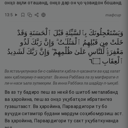
онҳо аҳли оташанд, онҳо дар он ҷо ҷовидон бошанд.
13
:
5
тафсир
وَيَسْتَعْجِلُونَكَ
بِٱلسَّيِّئَةِ
قَبْلَ
ٱلْحَسَنَةِ
وَقَدْ
خَلَتْ
مِن
قَبْلِهِمُ
ٱلْمَثُلَـٰتُ ۗ
وَإِنَّ
رَبَّكَ
لَذُو
مَغْفِرَةٍۢ
لِّلنَّاسِ
عَلَىٰ
ظُلْمِهِمْ ۖ
وَإِنَّ
رَبَّكَ
لَشَدِيدُ
٦
۝
ٱلْعِقَابِ
Ва ястаъҷилунака би-с-саййиати қабла-л-ҳасанати ва қад халат
мин қаблиҳиму-л-масулат. Ва инна Раббака ла зу мағфирати-л
ли-н-наси ъала зулмиҳим. Ва инна Раббака ла шадӣду-л-ъиқаб.
Ва аз ту бадиро пеш аз некӣ бо шитоб металабанд
ва ҳаройина, пеш аз онҳо уқубатҳои ибратангез
гузаштааст. Ва ҳаройина, Парвардигори ту бо
вуҷуди ситамгор будани мардум соҳибомурзиш аст.
Ва ҳаройина, Парвардигори ту сахт уқубаткунанда
аст.