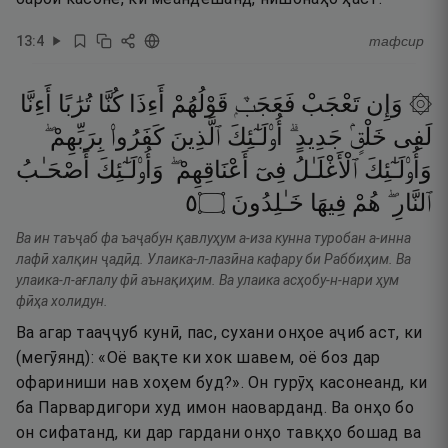
13
:
4
тафсир
۞ وَإِن
تَعْجَبْ
فَعَجَبٌۭ
قَوْلُهُمْ
أَءِذَا
كُنَّا
تُرَٰبًا
أَءِنَّا
لَفِى
خَلْقٍۢ
جَدِيدٍ ۗ
أُو۟لَـٰٓئِكَ
ٱلَّذِينَ
كَفَرُوا۟
بِرَبِّهِمْ ۖ
وَأُو۟لَـٰٓئِكَ
ٱلْأَغْلَـٰلُ
فِىٓ
أَعْنَاقِهِمْ ۖ
وَأُو۟لَـٰٓئِكَ
أَصْحَـٰبُ
٥
۝
خَـٰلِدُونَ
فِيهَا
هُمْ
ٱلنَّارِ ۖ
Ва ин таъҷаб фа ъаҷабун қавлуҳум а-иза кунна туробан а-инна
лафӣ халқин ҷадӣд. Улаика-л-лазӣна кафару би Раббиҳим. Ва
улаика-л-ағлалу фӣ аънақиҳим. Ва улаика асҳобу-н-нари ҳум
фӣҳа холидун.
Ва агар тааҷҷуб кунӣ, пас, сухани онҳое аҷиб аст, ки
(мегӯянд): «Оё вақте ки хок шавем, оё боз дар
офариниши нав хоҳем буд?». Он гурӯҳ касонеанд, ки
ба Парвардигори худ имон наоварданд. Ва онҳо бо
он сифатанд, ки дар гардани онҳо тавқҳо бошад ва