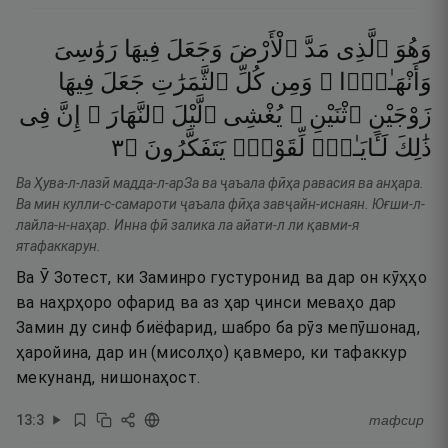
وَهُوَ
ٱلَّذِى
مَدَّ
ٱلْأَرْضَ
وَجَعَلَ
فِيهَا
رَوَٰسِىَ
وَأَنْهَـٰرًۭا ۖ
وَمِن
كُلِّ
ٱلثَّمَرَٰتِ
جَعَلَ
فِيهَا
زَوْجَيْنِ
ٱثْنَيْنِ ۖ
يُغْشِى
ٱلَّيْلَ
ٱلنَّهَارَ ۚ
إِنَّ
فِى
٣
۝
يَتَفَكَّرُونَ
لِّقَوْمٍۢ
لَـَٔايَـٰتٍۢ
ذَٰلِكَ
Ва Ҳува-л-лазӣ мадда-л-арЗа ва ҷаъала фӣҳа равасия ва анҳара.
Ва мин кулли-с-самароти ҷаъала фӣҳа завҷайн-иснаян. Юғши-л-
лайла-н-наҳар. Инна фӣ залика ла айати-л ли қавми-я
ятафаккарун.
Ва Ӯ Зотест, ки Заминро густуронид ва дар он кӯҳҳо
ва наҳрҳоро офарид ва аз ҳар ҷинси меваҳо дар
Замин ду синф биёфарид, шабро ба рӯз мепӯшонад,
ҳаройина, дар ин (мисолҳо) қавмеро, ки тафаккур
мекунанд, нишонаҳост.
13
:
3
тафсир