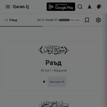
Quran.tj
13
Раъд
Тарҷума
Мусҳаф
Ҷуз
13
•
Саҳифа
251
Раъд
43
оят •
Мадинӣ
Маълумот
▼
ℹ️