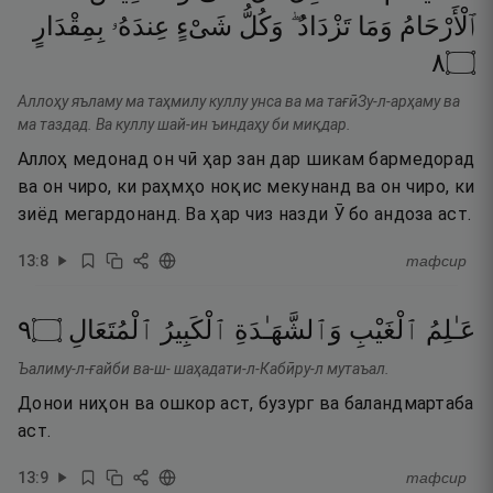
ٱلْأَرْحَامُ
وَمَا
تَزْدَادُ ۖ
وَكُلُّ
شَىْءٍ
عِندَهُۥ
بِمِقْدَارٍ
٨
۝
Аллоҳу яъламу ма таҳмилу куллу унса ва ма тағӣЗу-л-арҳаму ва
ма таздад. Ва куллу шай-ин ъиндаҳу би миқдар.
Аллоҳ медонад он чӣ ҳар зан дар шикам бармедорад
ва он чиро, ки раҳмҳо ноқис мекунанд ва он чиро, ки
зиёд мегардонанд. Ва ҳар чиз назди Ӯ бо андоза аст.
13
:
8
тафсир
٩
۝
ٱلْمُتَعَالِ
ٱلْكَبِيرُ
وَٱلشَّهَـٰدَةِ
ٱلْغَيْبِ
عَـٰلِمُ
Ъалиму-л-ғайби ва-ш- шаҳадати-л-Кабӣру-л мутаъал.
Донои ниҳон ва ошкор аст, бузург ва баландмартаба
аст.
13
:
9
тафсир