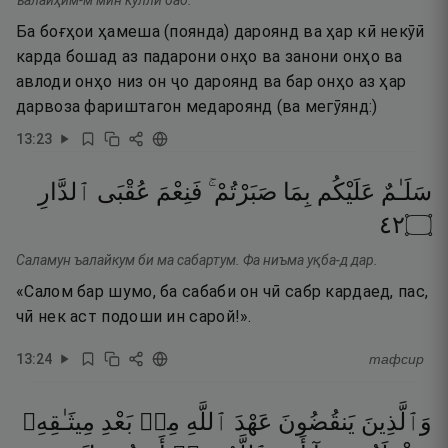
ъалайҳим-м мин кулли баб.
Ба боғҳои ҳамеша (поянда) дароянд ва ҳар кӣ некӯӣ
карда бошад аз падарони онҳо ва занони онҳо ва
авлоди онҳо низ он ҷо дароянд ва бар онҳо аз ҳар
дарвоза фариштагон медароянд (ва мегӯянд:)
13
:
23
سَلَـٰمٌ
عَلَيْكُم
بِمَا
صَبَرْتُمْ ۚ
فَنِعْمَ
عُقْبَى
ٱلدَّارِ
٢٤
۝
Саламун ъалайкум би ма сабартум. Фа ниъма уқба-д дар.
«Салом бар шумо, ба сабаби он чӣ сабр кардаед, пас,
чӣ нек аст подоши ин сарой!».
13
:
24
тафсир
وَٱلَّذِينَ
يَنقُضُونَ
عَهْدَ
ٱللَّهِ
مِنۢ
بَعْدِ
مِيثَـٰقِهِۦ