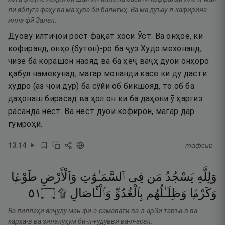
ли яблуға фаҳу ва ма ҳува би балиғиҳ. Ва ма дуъау-л-кафирӣна
илла фӣ Залал.
Дуову илтиҷои рост фақат хоси Ӯст. Ва онҳое, ки
кофиранд, онҳо (бутон)-ро ба ҷуз Худо мехонанд,
чизе ба корашон наояд ва ба ҳеҷ ваҷҳ дуои онҳоро
қабул намекунад, магар монанди касе ки ду дасти
худро (аз ҷои дур) ба сӯйи об бикшояд, то об ба
даҳонаш бирасад ва ҳол он ки ба даҳони ӯ ҳаргиз
расанда нест. Ва нест дуои кофирон, магар дар
гумроҳӣ.
13
:
14
тафсир
وَلِلَّهِ
يَسْجُدُ
مَن
فِى
ٱلسَّمَـٰوَٰتِ
وَٱلْأَرْضِ
طَوْعًۭا
١٥
۝
وَٱلْـَٔاصَالِ ۩
بِٱلْغُدُوِّ
وَظِلَـٰلُهُم
وَكَرْهًۭا
Ва лиллаҳи ясҷуду ман фи-с-самавати ва-л-арЗи тавъа-в ва
карҳа-в ва зилалуҳум би-л-ғудувви ва-л-асал.