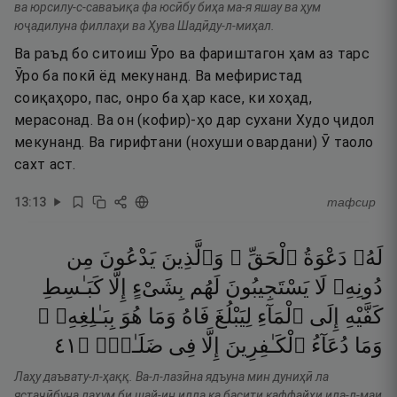
ва юрсилу-с-саваъиқа фа юсӣбу биҳа ма-я яшау ва ҳум
юҷадилуна филлаҳи ва Ҳува Шадӣду-л-миҳал.
Ва раъд бо ситоиш Ӯро ва фариштагон ҳам аз тарс
Ӯро ба покӣ ёд мекунанд. Ва мефиристад
соиқаҳоро, пас, онро ба ҳар касе, ки хоҳад,
мерасонад. Ва он (кофир)-ҳо дар сухани Худо ҷидол
мекунанд. Ва гирифтани (нохуши овардани) Ӯ таоло
сахт аст.
13
:
13
тафсир
لَهُۥ
دَعْوَةُ
ٱلْحَقِّ ۖ
وَٱلَّذِينَ
يَدْعُونَ
مِن
دُونِهِۦ
لَا
يَسْتَجِيبُونَ
لَهُم
بِشَىْءٍ
إِلَّا
كَبَـٰسِطِ
كَفَّيْهِ
إِلَى
ٱلْمَآءِ
لِيَبْلُغَ
فَاهُ
وَمَا
هُوَ
بِبَـٰلِغِهِۦ ۚ
١٤
۝
ضَلَـٰلٍۢ
فِى
إِلَّا
ٱلْكَـٰفِرِينَ
دُعَآءُ
وَمَا
Лаҳу даъвату-л-ҳаққ. Ва-л-лазӣна ядъуна мин дуниҳӣ ла
ястаҷӣбуна лаҳум би шай-ин илла ка басити каффайҳи ила-л-маи