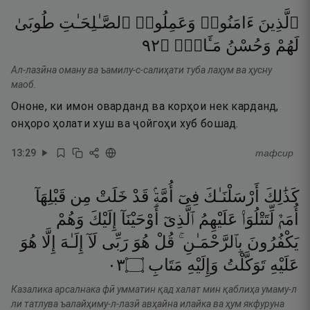
ٱلَّذِينَ
ءَامَنُوا۟
وَعَمِلُوا۟
ٱلصَّـٰلِحَـٰتِ
طُوبَىٰ
٢٩
۝
مَـَٔابٍۢ
وَحُسْنُ
لَهُمْ
Ал-лазӣна оману ва ъамилу-с-салиҳати туба лаҳум ва ҳусну
маоб.
Ононе, ки имон оварданд ва корҳои нек карданд,
онҳоро ҳолати хуш ва ҷойгоҳи хуб бошад.
13
:
29
тафсир
كَذَٰلِكَ
أَرْسَلْنَـٰكَ
فِىٓ
أُمَّةٍۢ
قَدْ
خَلَتْ
مِن
قَبْلِهَآ
أُمَمٌۭ
لِّتَتْلُوَا۟
عَلَيْهِمُ
ٱلَّذِىٓ
أَوْحَيْنَآ
إِلَيْكَ
وَهُمْ
يَكْفُرُونَ
بِٱلرَّحْمَـٰنِ ۚ
قُلْ
هُوَ
رَبِّى
لَآ
إِلَـٰهَ
إِلَّا
هُوَ
٣٠
۝
مَتَابِ
وَإِلَيْهِ
تَوَكَّلْتُ
عَلَيْهِ
Казалика арсалнака фӣ умматин қад халат мин қаблиҳа умаму-л
ли татлува ъалайҳиму-л-лазӣ авҳайна илайка ва ҳум якфуруна