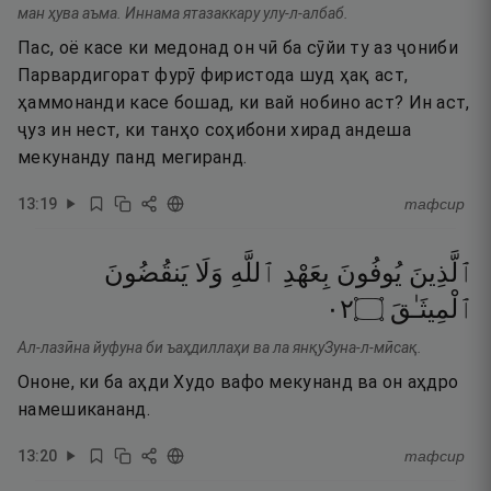
ман ҳува аъма. Иннама ятазаккару улу-л-албаб.
Пас, оё касе ки медонад он чӣ ба сӯйи ту аз ҷониби
Парвардигорат фурӯ фиристода шуд ҳақ аст,
ҳаммонанди касе бошад, ки вай нобино аст? Ин аст,
ҷуз ин нест, ки танҳо соҳибони хирад андеша
мекунанду панд мегиранд.
13
:
19
тафсир
ٱلَّذِينَ
يُوفُونَ
بِعَهْدِ
ٱللَّهِ
وَلَا
يَنقُضُونَ
٢٠
۝
ٱلْمِيثَـٰقَ
Ал-лазӣна йуфуна би ъаҳдиллаҳи ва ла янқуЗуна-л-мӣсақ.
Ононе, ки ба аҳди Худо вафо мекунанд ва он аҳдро
намешикананд.
13
:
20
тафсир