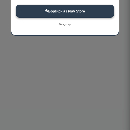
📥
Боргирӣ аз Play Store
Баъдтар