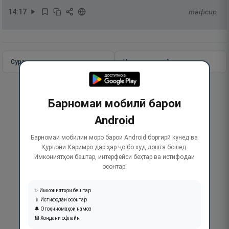
14
:
17
тафсир
Сураи пурра
Идома додан
Барномаи мобилӣ барои
Android
Барномаи мобилии моро барои Android боргирӣ кунед ва
Қуръони Каримро дар ҳар ҷо бо худ дошта бошед.
Имкониятҳои бештар, интерфейси беҳтар ва истифодаи
осонтар!
✨ Имкониятҳои бештар
📱 Истифодаи осонтар
🔔 Огоҳиномаҳои намоз
💾 Хондани офлайн