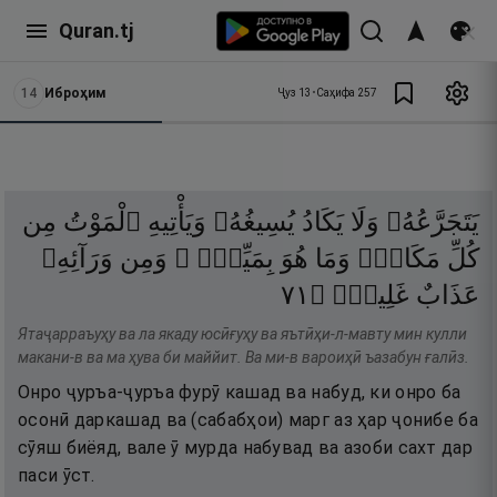
Quran.tj
14
Иброҳим
Ҷуз
13
•
Саҳифа
257
يَتَجَرَّعُهُۥ
وَلَا
يَكَادُ
يُسِيغُهُۥ
وَيَأْتِيهِ
ٱلْمَوْتُ
مِن
كُلِّ
مَكَانٍۢ
وَمَا
هُوَ
بِمَيِّتٍۢ ۖ
وَمِن
وَرَآئِهِۦ
١٧
۝
غَلِيظٌۭ
عَذَابٌ
Ятаҷарраъуҳу ва ла якаду юсӣғуҳу ва яътӣҳи-л-мавту мин кулли
макани-в ва ма ҳува би маййит. Ва ми-в вароиҳӣ ъазабун ғалӣз.
Онро ҷуръа-ҷуръа фурӯ кашад ва набуд, ки онро ба
осонӣ даркашад ва (сабабҳои) марг аз ҳар ҷонибе ба
сӯяш биёяд, вале ӯ мурда набувад ва азоби сахт дар
паси ӯст.