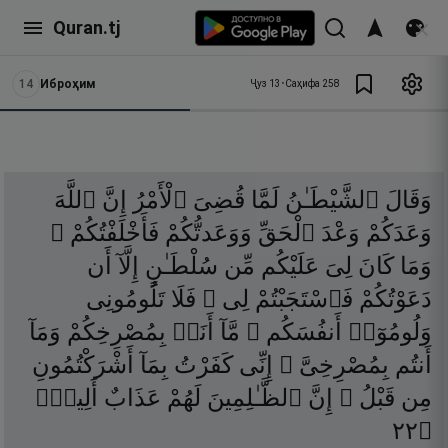
Quran.tj
14
Иброҳим
Ҷуз
13
•
Саҳифа
258
وَقَالَ
ٱلشَّيْطَـٰنُ
لَمَّا
قُضِىَ
ٱلْأَمْرُ
إِنَّ
ٱللَّهَ
وَعَدَكُمْ
وَعْدَ
ٱلْحَقِّ
وَوَعَدتُّكُمْ
فَأَخْلَفْتُكُمْ ۖ
وَمَا
كَانَ
لِىَ
عَلَيْكُم
مِّن
سُلْطَـٰنٍ
إِلَّآ
أَن
دَعَوْتُكُمْ
فَٱسْتَجَبْتُمْ
لِى ۖ
فَلَا
تَلُومُونِى
وَلُومُوٓا۟
أَنفُسَكُم ۖ
مَّآ
أَنَا۠
بِمُصْرِخِكُمْ
وَمَآ
أَنتُم
بِمُصْرِخِىَّ ۖ
إِنِّى
كَفَرْتُ
بِمَآ
أَشْرَكْتُمُونِ
مِن
قَبْلُ ۗ
إِنَّ
ٱلظَّـٰلِمِينَ
لَهُمْ
عَذَابٌ
أَلِيمٌۭ
٢٢
۝