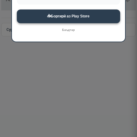
📥
Боргирӣ аз Play Store
Сураи пурра
Идома додан
Баъдтар