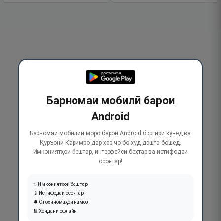
Барномаи мобилӣ барои
Android
Барномаи мобилии моро барои Android боргирӣ кунед ва
Қуръони Каримро дар ҳар ҷо бо худ дошта бошед.
Имкониятҳои бештар, интерфейси беҳтар ва истифодаи
осонтар!
✨ Имкониятҳои бештар
📱 Истифодаи осонтар
🔔 Огоҳиномаҳои намоз
💾 Хондани офлайн