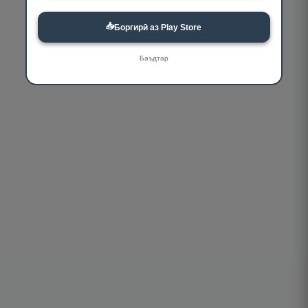
📥
Боргирӣ аз Play Store
Баъдтар