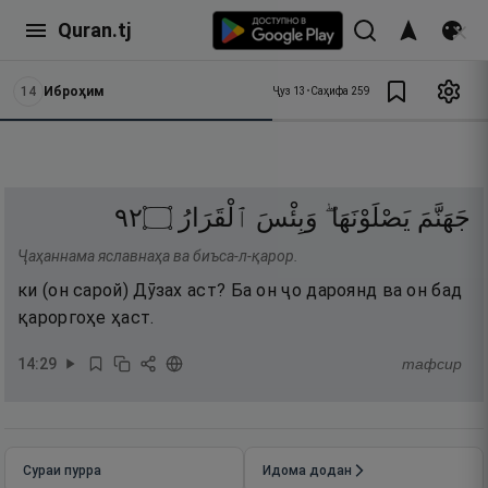
Quran.tj
14
Иброҳим
Ҷуз
13
•
Саҳифа
259
٢٩
۝
ٱلْقَرَارُ
وَبِئْسَ
يَصْلَوْنَهَا ۖ
جَهَنَّمَ
Ҷаҳаннама яславнаҳа ва биъса-л-қарор.
ки (он сарой) Дӯзах аст? Ба он ҷо дароянд ва он бад
қароргоҳе ҳаст.
14
:
29
тафсир
Сураи пурра
Идома додан