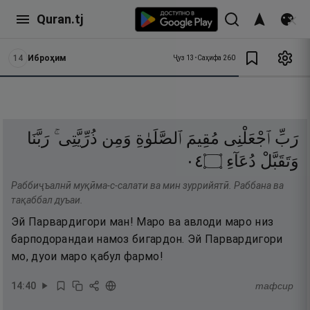
Quran.tj
14
Иброҳим
Ҷуз
13
•
Саҳифа
260
رَبِّ
ٱجْعَلْنِى
مُقِيمَ
ٱلصَّلَوٰةِ
وَمِن
ذُرِّيَّتِى ۚ
رَبَّنَا
٤٠
۝
دُعَآءِ
وَتَقَبَّلْ
Раббиҷъалнӣ муқӣма-с-салати ва мин зуррийятӣ. Раббана ва
тақаббал дуъаи.
Эй Парвардигори ман! Маро ва авлоди маро низ
барподорандаи намоз бигардон. Эй Парвардигори
мо, дуои маро қабул фармо!
14
:
40
тафсир