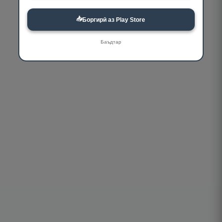
📥
Боргирӣ аз Play Store
Баъдтар