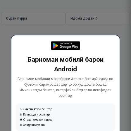
Сураи пурра
Идома додан
Барномаи мобилӣ барои
Android
Барномаи мобилии моро барои Android боргирӣ кунед ва
Қуръони Каримро дар ҳар ҷо бо худ дошта бошед.
Имкониятҳои бештар, интерфейси беҳтар ва истифодаи
осонтар!
✨ Имкониятҳои бештар
📱 Истифодаи осонтар
🔔 Огоҳиномаҳои намоз
💾 Хондани офлайн