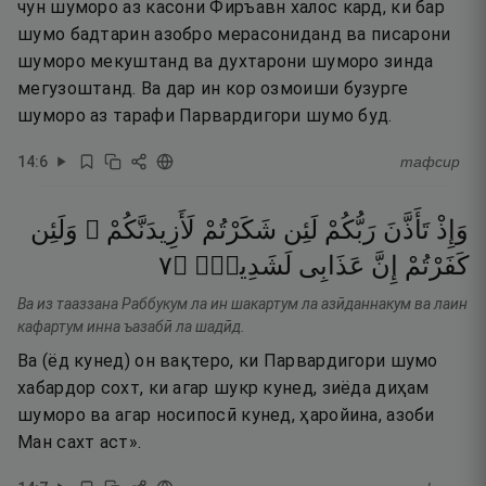
чун шуморо аз касони Фиръавн халос кард, ки бар
шумо бадтарин азобро мерасониданд ва писарони
шуморо мекуштанд ва духтарони шуморо зинда
мегузоштанд. Ва дар ин кор озмоиши бузурге
шуморо аз тарафи Парвардигори шумо буд.
14
:
6
тафсир
وَإِذْ
تَأَذَّنَ
رَبُّكُمْ
لَئِن
شَكَرْتُمْ
لَأَزِيدَنَّكُمْ ۖ
وَلَئِن
٧
۝
لَشَدِيدٌۭ
عَذَابِى
إِنَّ
كَفَرْتُمْ
Ва из тааззана Раббукум ла ин шакартум ла азӣданнакум ва лаин
кафартум инна ъазабӣ ла шадӣд.
Ва (ёд кунед) он вақтеро, ки Парвардигори шумо
хабардор сохт, ки агар шукр кунед, зиёда диҳам
шуморо ва агар носипосӣ кунед, ҳаройина, азоби
Ман сахт аст».