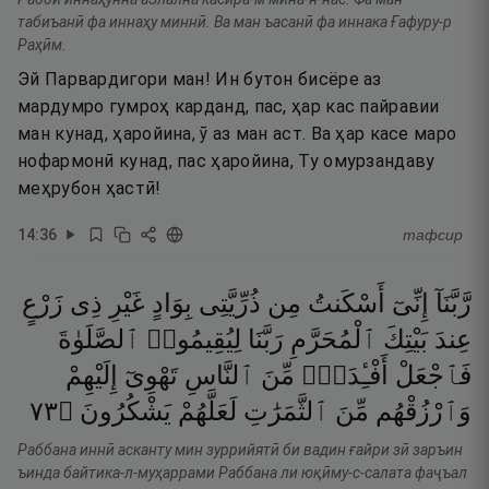
табиъанӣ фа иннаҳу миннӣ. Ва ман ъасанӣ фа иннака Ғафуру-р
Раҳӣм.
Эй Парвардигори ман! Ин бутон бисёре аз
мардумро гумроҳ карданд, пас, ҳар кас пайравии
ман кунад, ҳаройина, ӯ аз ман аст. Ва ҳар касе маро
нофармонӣ кунад, пас ҳаройина, Ту омурзандаву
меҳрубон ҳастӣ!
14
:
36
тафсир
رَّبَّنَآ
إِنِّىٓ
أَسْكَنتُ
مِن
ذُرِّيَّتِى
بِوَادٍ
غَيْرِ
ذِى
زَرْعٍ
عِندَ
بَيْتِكَ
ٱلْمُحَرَّمِ
رَبَّنَا
لِيُقِيمُوا۟
ٱلصَّلَوٰةَ
فَٱجْعَلْ
أَفْـِٔدَةًۭ
مِّنَ
ٱلنَّاسِ
تَهْوِىٓ
إِلَيْهِمْ
٣٧
۝
يَشْكُرُونَ
لَعَلَّهُمْ
ٱلثَّمَرَٰتِ
مِّنَ
وَٱرْزُقْهُم
Раббана иннӣ асканту мин зуррийятӣ би вадин ғайри зӣ заръин
ъинда байтика-л-муҳаррами Раббана ли юқӣму-с-салата фаҷъал