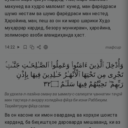
макунед ва худро маломат кунед, ман фарёдраси
шумо нестам ва шумо фарёдраси ман нестед.
Ҳаройина, ман, пеш аз он ки маро шарики Худо
муқаррар кардед, безору мункирам», ҳаройина,
золимонро азоби аламдиҳанда ҳаст.
14
:
22
тафсир
وَأُدْخِلَ
ٱلَّذِينَ
ءَامَنُوا۟
وَعَمِلُوا۟
ٱلصَّـٰلِحَـٰتِ
جَنَّـٰتٍۢ
تَجْرِى
مِن
تَحْتِهَا
ٱلْأَنْهَـٰرُ
خَـٰلِدِينَ
فِيهَا
بِإِذْنِ
٢٣
۝
سَلَـٰمٌ
فِيهَا
تَحِيَّتُهُمْ
رَبِّهِمْ ۖ
Ва удхила-л-лазӣна оману ва ъамилу-с-салиҳати ҷаннатин таҷрӣ
мин таҳтиҳа-л анҳару холидӣна фӣҳа би изни Раббиҳим.
Таҳийятуҳум фӣҳа салам.
Ва он касоне ки имон оварданд ва корҳои шоиста
карданд, ба биҳиштҳое дароварда мешаванд, ки аз