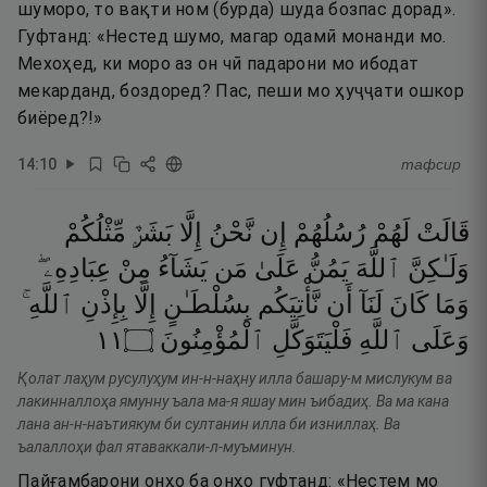
шуморо, то вақти ном (бурда) шуда бозпас дорад».
Гуфтанд: «Нестед шумо, магар одамӣ монанди мо.
Мехоҳед, ки моро аз он чӣ падарони мо ибодат
мекарданд, боздоред? Пас, пеши мо ҳуҷҷати ошкор
биёред?!»
14
:
10
тафсир
قَالَتْ
لَهُمْ
رُسُلُهُمْ
إِن
نَّحْنُ
إِلَّا
بَشَرٌۭ
مِّثْلُكُمْ
وَلَـٰكِنَّ
ٱللَّهَ
يَمُنُّ
عَلَىٰ
مَن
يَشَآءُ
مِنْ
عِبَادِهِۦ ۖ
وَمَا
كَانَ
لَنَآ
أَن
نَّأْتِيَكُم
بِسُلْطَـٰنٍ
إِلَّا
بِإِذْنِ
ٱللَّهِ ۚ
١١
۝
ٱلْمُؤْمِنُونَ
فَلْيَتَوَكَّلِ
ٱللَّهِ
وَعَلَى
Қолат лаҳум русулуҳум ин-н-наҳну илла башару-м мислукум ва
лакинналлоҳа ямунну ъала ма-я яшау мин ъибадиҳ. Ва ма кана
лана ан-н-наътиякум би султанин илла би изниллаҳ. Ва
ъалаллоҳи фал ятаваккали-л-муъминун.
Пайғамбарони онҳо ба онҳо гуфтанд: «Нестем мо