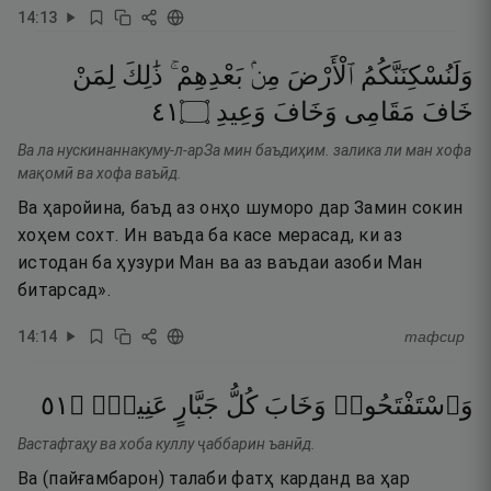
14
:
13
وَلَنُسْكِنَنَّكُمُ
ٱلْأَرْضَ
مِنۢ
بَعْدِهِمْ ۚ
ذَٰلِكَ
لِمَنْ
١٤
۝
وَعِيدِ
وَخَافَ
مَقَامِى
خَافَ
Ва ла нускинаннакуму-л-арЗа мин баъдиҳим. залика ли ман хофа
мақомӣ ва хофа ваъӣд.
Ва ҳаройина, баъд аз онҳо шуморо дар Замин сокин
хоҳем сохт. Ин ваъда ба касе мерасад, ки аз
истодан ба ҳузури Ман ва аз ваъдаи азоби Ман
битарсад».
14
:
14
тафсир
١٥
۝
عَنِيدٍۢ
جَبَّارٍ
كُلُّ
وَخَابَ
وَٱسْتَفْتَحُوا۟
Вастафтаҳу ва хоба куллу ҷаббарин ъанӣд.
Ва (пайғамбарон) талаби фатҳ карданд ва ҳар