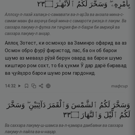
٣٢
۝
ٱلْأَنْهَـٰرَ
لَكُمُ
وَسَخَّرَ
بِأَمْرِهِۦ ۖ
Аллоҳу-л-лазӣ халақа-с-самавати ва-л-арЗа ва анзала мина-с-
самаи маан фа ахраҷа биҳӣ мина-с самароти ризқа-л лакум. Ва
саххара лакуму-л-фулка ли таҷрия фи-л-баҳри би амриҳӣ ва
саххара лакуму-л анҳар.
Аллоҳ Зотест, ки осмонҳо ва Заминро офарид ва аз
Осмон обро фурӯ фиристод, пас, ба он об барои
шумо аз меваҳо рӯзӣ берун овард ва барои шумо
киштиро ром сохт, то ба ҳукми Ӯ дар дарё биравад
ва ҷуйҳоро барои шумо ром гардонид.
14
:
32
тафсир
وَسَخَّرَ
لَكُمُ
ٱلشَّمْسَ
وَٱلْقَمَرَ
دَآئِبَيْنِ ۖ
وَسَخَّرَ
٣٣
۝
وَٱلنَّهَارَ
ٱلَّيْلَ
لَكُمُ
Ва саххара лакуму-ш-шамса ва-л-қамара даибаяни ва саххара
лакуму-л-лайла ва-н-наҳар.