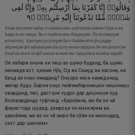
وَقَالُوٓا۟
إِنَّا
كَفَرْنَا
بِمَآ
أُرْسِلْتُم
بِهِۦ
وَإِنَّا
لَفِى
٩
۝
مُرِيبٍۢ
إِلَيْهِ
تَدْعُونَنَآ
مِّمَّا
شَكٍّۢ
Алам яътикум набау-л-лазӣна мин қабликум қавми Нуҳи-в ва
Ъади-в ва самуд. Ва-л-лазӣна мин баъдиҳим. Ла яъламуҳум
иллаллоҳ. Ҷаатҳум русулуҳум би-л баййинати фа радду
айдияҳум фӣ афваҳиҳим ва қолу инна кафарна би ма урсилтум
биҳӣ ва инна ла фӣ шакки-м мим ма тадъунана илайҳи мурӣб.
Оё хабари ононе ки пеш аз шумо буданд, ба шумо
наомада аст, қавми Нӯҳ, Од ва Самуд ва касоне, ки
баъд аз онҳо омаданд? Онҳоро касе намедонад,
магар Худо. Барои онҳо пайғамбаронашон нишонаҳо
оварданд, пас, дастҳои худро дар даҳонҳои худ
бозоварданду гуфтанд: «Ҳаройина, мо ба он чӣ
фиристода шудед, ҳамроҳи он мункирем ва
ҳаройина, мо аз он чӣ моро ба сӯйи он мехондед,
сахт дар шаккем».