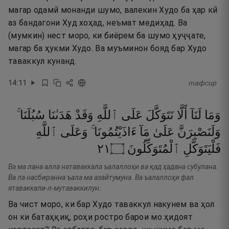
магар одамӣ монанди шумо, валекин Худо ба ҳар кӣ
аз бандагони Худ хоҳад, неъмат медиҳад. Ва
(мумкин) нест моро, ки биёрем ба шумо ҳуҷҷате,
магар ба ҳукми Худо. Ва муъминон бояд бар Худо
таваккул кунанд.
14
:
11
тафсир
وَمَا
لَنَآ
أَلَّا
نَتَوَكَّلَ
عَلَى
ٱللَّهِ
وَقَدْ
هَدَىٰنَا
سُبُلَنَا ۚ
وَلَنَصْبِرَنَّ
عَلَىٰ
مَآ
ءَاذَيْتُمُونَا ۚ
وَعَلَى
ٱللَّهِ
١٢
۝
ٱلْمُتَوَكِّلُونَ
فَلْيَتَوَكَّلِ
Ва ма лана алла натаваккала ъалаллоҳи ва қад ҳадана субулана.
Ва ла насбиранна ъала ма азайтумуна. Ва ъалаллоҳи фал
ятаваккали-л-мутаваккилун.
Ва чист моро, ки бар Худо таваккул накунем ва ҳол
он ки батаҳқиқ, роҳи ростро барои мо ҳидоят