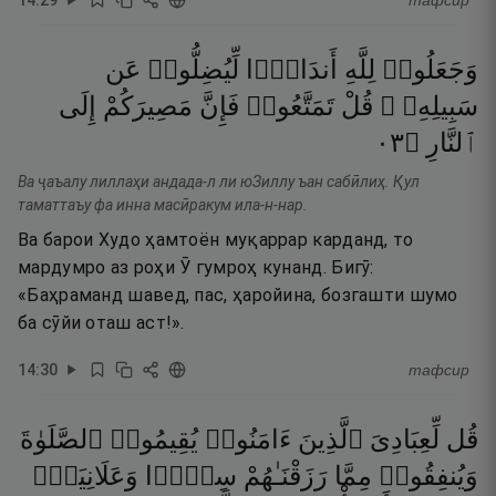
тафсир
وَجَعَلُوا۟
لِلَّهِ
أَندَادًۭا
لِّيُضِلُّوا۟
عَن
سَبِيلِهِۦ ۗ
قُلْ
تَمَتَّعُوا۟
فَإِنَّ
مَصِيرَكُمْ
إِلَى
٣٠
۝
ٱلنَّارِ
Ва ҷаъалу лиллаҳи андада-л ли юЗиллу ъан сабӣлиҳ. Қул
таматтаъу фа инна масӣракум ила-н-нар.
Ва барои Худо ҳамтоён муқаррар карданд, то
мардумро аз роҳи Ӯ гумроҳ кунанд. Бигӯ:
«Баҳраманд шавед, пас, ҳаройина, бозгашти шумо
ба сӯйи оташ аст!».
14
:
30
тафсир
قُل
لِّعِبَادِىَ
ٱلَّذِينَ
ءَامَنُوا۟
يُقِيمُوا۟
ٱلصَّلَوٰةَ
وَيُنفِقُوا۟
مِمَّا
رَزَقْنَـٰهُمْ
سِرًّۭا
وَعَلَانِيَةًۭ