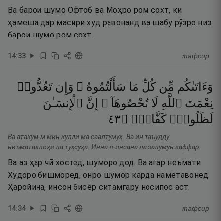
Ва барои шумо Офтоб ва Моҳро ром сохт, ки
ҳамеша дар масири худ равонанд ва шабу рӯзро низ
барои шумо ром сохт.
14
:
33
тафсир
وَءَاتَىٰكُم
مِّن
كُلِّ
مَا
سَأَلْتُمُوهُ ۚ
وَإِن
تَعُدُّوا۟
نِعْمَتَ
ٱللَّهِ
لَا
تُحْصُوهَآ ۗ
إِنَّ
ٱلْإِنسَـٰنَ
٣٤
۝
كَفَّارٌۭ
لَظَلُومٌۭ
Ва атакум-м мин кулли ма саалтумуҳ. Ва ин таъудду
ниъматаллоҳи ла туҳсуҳа. Инна-л-инсана ла залумун каффар.
Ва аз ҳар чӣ хостед, шуморо дод. Ва агар неъмати
Худоро бишморед, онро шумор карда наметавонед.
Ҳаройина, инсон бисёр ситамгару носипос аст.
14
:
34
тафсир