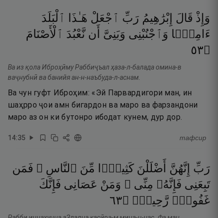
وَإِذْ
قَالَ
إِبْرَٰهِيمُ
رَبِّ
ٱجْعَلْ
هَـٰذَا
ٱلْبَلَدَ
ءَامِنًۭا
وَٱجْنُبْنِى
وَبَنِىَّ
أَن
نَّعْبُدَ
ٱلْأَصْنَامَ
٣٥
۝
Ва из қола Иброҳӣму Раббиҷъал ҳаза-л-балада омина-в
ваҷнубнӣ ва банийя ан-н-наъбуда-л-аснам.
Ва чун гуфт Иброҳим: «Эй Парвардигори ман, ин
шаҳрро ҷои амн бигардон ва маро ва фарзандони
маро аз он ки бутонро ибодат кунем, дур дор.
14
:
35
тафсир
رَبِّ
إِنَّهُنَّ
أَضْلَلْنَ
كَثِيرًۭا
مِّنَ
ٱلنَّاسِ ۖ
فَمَن
تَبِعَنِى
فَإِنَّهُۥ
مِنِّى ۖ
وَمَنْ
عَصَانِى
فَإِنَّكَ
٣٦
۝
رَّحِيمٌۭ
غَفُورٌۭ
Рабби иннаҳунна аЗлална касӣра-м мина-н-нас. Фа ман