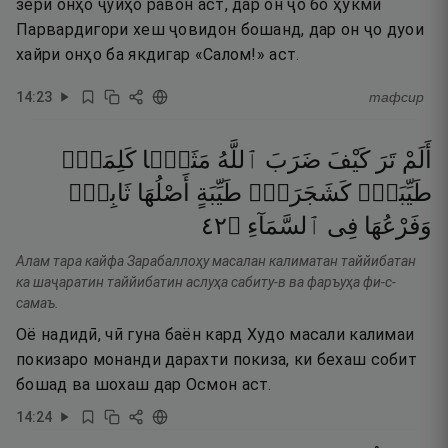
зери онҳо ҷӯйҳо равон аст, дар он ҷо бо ҳукми
Парвардигори хеш ҷовидон бошанд, дар он ҷо дуои
хайри онҳо ба якдигар «Салом!» аст.
14
:
23
тафсир
أَلَمْ
تَرَ
كَيْفَ
ضَرَبَ
ٱللَّهُ
مَثَلًۭا
كَلِمَةًۭ
طَيِّبَةًۭ
كَشَجَرَةٍۢ
طَيِّبَةٍ
أَصْلُهَا
ثَابِتٌۭ
٢٤
۝
ٱلسَّمَآءِ
فِى
وَفَرْعُهَا
Алам тара кайфа Зарабаллоҳу масалан калиматан таййибатан
ка шаҷаратин таййибатин аслуҳа сабиту-в ва фаръуҳа фи-с-
самаъ.
Оё надидӣ, чӣ гуна баён кард Худо масали калимаи
покизаро монанди дарахти покиза, ки бехаш собит
бошад ва шохаш дар Осмон аст.
14
:
24