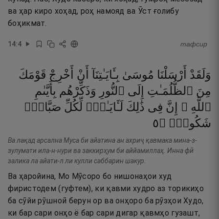
ва ҳар киро хоҳад, роҳ намояд ва Ӯст ғолибу
боҳикмат.
14
:
4
тафсир
وَلَقَدْ
أَرْسَلْنَا
مُوسَىٰ
بِـَٔايَـٰتِنَآ
أَنْ
أَخْرِجْ
قَوْمَكَ
مِنَ
ٱلظُّلُمَـٰتِ
إِلَى
ٱلنُّورِ
وَذَكِّرْهُم
بِأَيَّىٰمِ
ٱللَّهِ ۚ
إِنَّ
فِى
ذَٰلِكَ
لَـَٔايَـٰتٍۢ
لِّكُلِّ
صَبَّارٍۢ
٥
۝
شَكُورٍۢ
Ва лақад арсална Муса би айатина ан ахриҷ қавмака мина-з-
зулумати ила-н-нури ва заккирҳум би аййамиллаҳ. Инна фӣ
залика ла айати-л ли кулли саббарин шакур.
Ва ҳаройина, Мо Мӯсоро бо нишонаҳои худ
фиристодем (гуфтем), ки қавми худро аз торикиҳо
ба сӯйи рӯшноӣ берун ор ва онҳоро ба рӯзҳои Худо,
ки бар сари онҳо ё бар сари дигар қавмҳо гузашт,