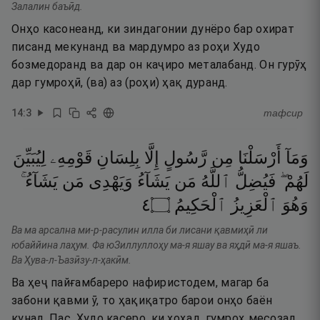
Залалин баъӣд.
Онҳо касонеанд, ки зиндагонии дунёро бар охират
писанд мекунанд ва мардумро аз роҳи Худо
бозмедоранд ва дар он каҷиро металабанд. Он гурӯҳ
дар гумроҳӣ, (ва) аз (роҳи) ҳақ дуранд.
14
:
3
тафсир
وَمَآ
أَرْسَلْنَا
مِن
رَّسُولٍ
إِلَّا
بِلِسَانِ
قَوْمِهِۦ
لِيُبَيِّنَ
لَهُمْ ۖ
فَيُضِلُّ
ٱللَّهُ
مَن
يَشَآءُ
وَيَهْدِى
مَن
يَشَآءُ ۚ
٤
۝
ٱلْحَكِيمُ
ٱلْعَزِيزُ
وَهُوَ
Ва ма арсална ми-р-расулин илла би лисани қавмиҳӣ ли
юбаййина лаҳум. Фа юЗиллуллоҳу ма-я яшау ва яҳдӣ ма-я яшаъ.
Ва Ҳува-л-Ъазӣзу-л-ҳакӣм.
Ва ҳеҷ пайғамбареро нафиристодем, магар ба
забони қавми ӯ, то ҳақиқатро барои онҳо баён
кунад. Пас, Худо касеро, ки хоҳад, гумроҳ месозад