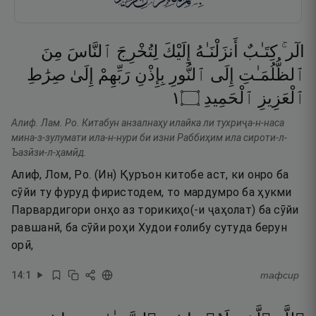
الٓر ۚ
كِتَـٰبٌ
أَنزَلْنَـٰهُ
إِلَيْكَ
لِتُخْرِجَ
ٱلنَّاسَ
مِنَ
ٱلظُّلُمَـٰتِ
إِلَى
ٱلنُّورِ
بِإِذْنِ
رَبِّهِمْ
إِلَىٰ
صِرَٰطِ
١
۝
ٱلْحَمِيدِ
ٱلْعَزِيزِ
Алиф. Лам. Ро. Китабун анзалнаҳу илайка ли тухриҷа-н-наса
мина-з-зулумати ила-н-нури би изни Раббиҳим ила сироти-л-
Ъазӣзи-л-ҳамӣд.
Алиф, Лом, Ро. (Ин) Қуръон китобе аст, ки онро ба
сӯйи ту фуруд фиристодем, то мардумро ба ҳукми
Парвардигори онҳо аз торикиҳо(-и ҷаҳолат) ба сӯйи
равшанӣ, ба сӯйи роҳи Худои ғолибу сутуда берун
орӣ,
14
:
1
тафсир