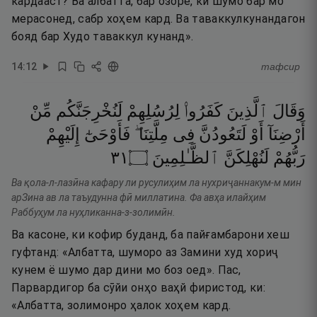
кардааст? Ва албатта, бар озоре, ки шумо бар мо
мерасонед, сабр хоҳем кард. Ва таваккулкунандагон
бояд бар Худо таваккул кунанд».
14
:
12
тафсир
وَقَالَ
ٱلَّذِينَ
كَفَرُوا۟
لِرُسُلِهِمْ
لَنُخْرِجَنَّكُم
مِّنْ
أَرْضِنَآ
أَوْ
لَتَعُودُنَّ
فِى
مِلَّتِنَا ۖ
فَأَوْحَىٰٓ
إِلَيْهِمْ
١٣
۝
ٱلظَّـٰلِمِينَ
لَنُهْلِكَنَّ
رَبُّهُمْ
Ва қола-л-лазӣна кафару ли русулиҳим ла нухриҷаннакум-м мин
арЗина ав ла таъудунна фӣ миллатина. Фа авҳа илайҳим
Раббуҳум ла нуҳликанна-з-золимӣн.
Ва касоне, ки кофир буданд, ба пайғамбарони хеш
гуфтанд: «Албатта, шуморо аз Замини худ хориҷ
кунем ё шумо дар дини мо боз оед». Пас,
Парвардигор ба сӯйи онҳо ваҳй фиристод, ки:
«Албатта, золимонро ҳалок хоҳем кард.