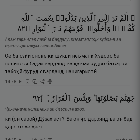
۞ أَلَمْ
تَرَ
إِلَى
ٱلَّذِينَ
بَدَّلُوا۟
نِعْمَتَ
ٱللَّهِ
٢٨
۝
ٱلْبَوَارِ
دَارَ
قَوْمَهُمْ
وَأَحَلُّوا۟
كُفْرًۭا
Алам тара илал лазӣна баддалу ниъматаллоҳи куфра-в ва
аҳаллу қавмаҳум дара-л-бавар.
Оё ба сӯйи ононе ки шукри неъмати Худоро ба
носипосӣ бадал карданд ва қавми худро ба сарои
табоҳӣ фуруд оварданд, нанигаристӣ,
14
:
28
٢٩
۝
ٱلْقَرَارُ
وَبِئْسَ
يَصْلَوْنَهَا ۖ
جَهَنَّمَ
Ҷаҳаннама яславнаҳа ва биъса-л-қарор.
ки (он сарой) Дӯзах аст? Ба он ҷо дароянд ва он бад
қароргоҳе ҳаст.
14
:
29