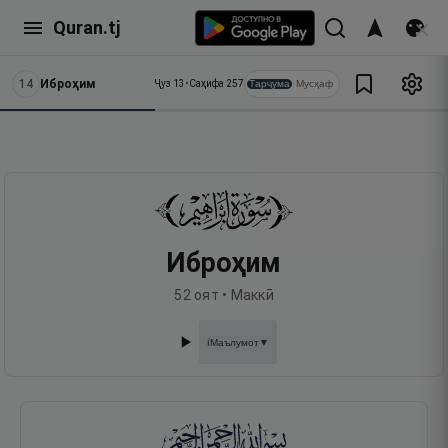
Quran.tj
14
Иброҳим
Тарҷума
Мусҳаф
Ҷуз
13
•
Саҳифа
257
Иброҳим
52
оят •
Маккӣ
Маълумот
▼
ℹ️