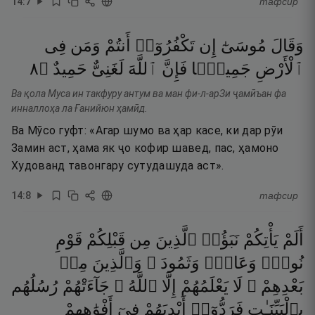
14
:
7
тафсир
وَقَالَ
مُوسَىٰٓ
إِن
تَكْفُرُوٓا۟
أَنتُمْ
وَمَن
فِى
٨
۝
حَمِيدٌ
لَغَنِىٌّ
ٱللَّهَ
فَإِنَّ
جَمِيعًۭا
ٱلْأَرْضِ
Ва қола Муса ин такфуру антум ва ман фи-л-арЗи ҷамӣъан фа
инналлоҳа ла Ғанийюн ҳамӣд.
Ва Мӯсо гуфт: «Агар шумо ва ҳар касе, ки дар рӯи
Замин аст, ҳама як ҷо кофир шавед, пас, ҳамоно
Худованд тавонгару сутудашуда аст».
14
:
8
тафсир
أَلَمْ
يَأْتِكُمْ
نَبَؤُا۟
ٱلَّذِينَ
مِن
قَبْلِكُمْ
قَوْمِ
نُوحٍۢ
وَعَادٍۢ
وَثَمُودَ ۛ
وَٱلَّذِينَ
مِنۢ
بَعْدِهِمْ ۛ
لَا
يَعْلَمُهُمْ
إِلَّا
ٱللَّهُ ۚ
جَآءَتْهُمْ
رُسُلُهُم
بِٱلْبَيِّنَـٰتِ
فَرَدُّوٓا۟
أَيْدِيَهُمْ
فِىٓ
أَفْوَٰهِهِمْ