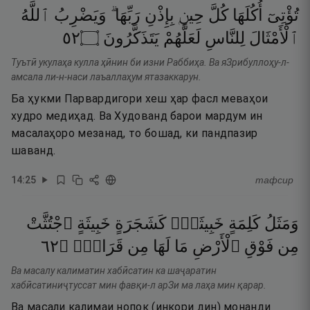
تُؤْتِىٓ
أُكُلَهَا
كُلَّ
حِينٍۭ
بِإِذْنِ
رَبِّهَا ۗ
وَيَضْرِبُ
ٱللَّهُ
٢٥
۝
يَتَذَكَّرُونَ
لَعَلَّهُمْ
لِلنَّاسِ
ٱلْأَمْثَالَ
Туътӣ укулаҳа кулла ҳӣнин би изни Раббиҳа. Ва яЗрибуллоҳу-л-
амсала ли-н-наси лаъаллаҳум ятазаккарун.
Ба ҳукми Парвардигори хеш ҳар фасл меваҳои
худро медиҳад. Ва Худованд барои мардум ин
масалаҳоро мезанад, то бошад, ки пандпазир
шаванд.
14
:
25
тафсир
وَمَثَلُ
كَلِمَةٍ
خَبِيثَةٍۢ
كَشَجَرَةٍ
خَبِيثَةٍ
ٱجْتُثَّتْ
٢٦
۝
قَرَارٍۢ
مِن
لَهَا
مَا
ٱلْأَرْضِ
فَوْقِ
مِن
Ва масалу калиматин хабӣсатин ка шаҷаратин
хабӣсатиниҷтуссат мин фавқи-л арЗи ма лаҳа мин қарар.
Ва масали калимаи нопок (инкори дин) монанди