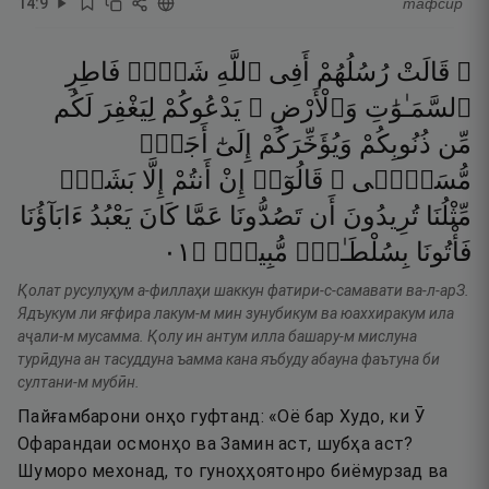
14
:
9
тафсир
۞ قَالَتْ
رُسُلُهُمْ
أَفِى
ٱللَّهِ
شَكٌّۭ
فَاطِرِ
ٱلسَّمَـٰوَٰتِ
وَٱلْأَرْضِ ۖ
يَدْعُوكُمْ
لِيَغْفِرَ
لَكُم
مِّن
ذُنُوبِكُمْ
وَيُؤَخِّرَكُمْ
إِلَىٰٓ
أَجَلٍۢ
مُّسَمًّۭى ۚ
قَالُوٓا۟
إِنْ
أَنتُمْ
إِلَّا
بَشَرٌۭ
مِّثْلُنَا
تُرِيدُونَ
أَن
تَصُدُّونَا
عَمَّا
كَانَ
يَعْبُدُ
ءَابَآؤُنَا
١٠
۝
مُّبِينٍۢ
بِسُلْطَـٰنٍۢ
فَأْتُونَا
Қолат русулуҳум а-филлаҳи шаккун фатири-с-самавати ва-л-арЗ.
Ядъукум ли яғфира лакум-м мин зунубикум ва юаххиракум ила
аҷали-м мусамма. Қолу ин антум илла башару-м мислуна
турӣдуна ан тасуддуна ъамма кана яъбуду абауна фаътуна би
султани-м мубӣн.
Пайғамбарони онҳо гуфтанд: «Оё бар Худо, ки Ӯ
Офарандаи осмонҳо ва Замин аст, шубҳа аст?
Шуморо мехонад, то гуноҳҳоятонро биёмурзад ва