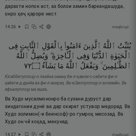
дарахти нопок аст, аз болои замин баркандашуда,
онро ҳеҷ қароре нест.
14
:
26
тафсир
يُثَبِّتُ
ٱللَّهُ
ٱلَّذِينَ
ءَامَنُوا۟
بِٱلْقَوْلِ
ٱلثَّابِتِ
فِى
ٱلْحَيَوٰةِ
ٱلدُّنْيَا
وَفِى
ٱلْـَٔاخِرَةِ ۖ
وَيُضِلُّ
ٱللَّهُ
٢٧
۝
يَشَآءُ
مَا
ٱللَّهُ
وَيَفْعَلُ
ٱلظَّـٰلِمِينَ ۚ
Юсаббитуллоҳу-л лазӣна оману би-л-қавли-с-сабити фи-л-
ҳайати-д дунйа ва фи-л-ахираҳ. Ва юЗиллуллоҳу-з-золимӣн. Ва
яфъалуллоҳу ма яшаъ.
Ва Худо мусалмононро ба сухани дуруст дар
зиндагонии дунё ва дар охират устувор медорад. Ва
Худо золимон(-и беинсоф)-ро гумроҳ месозад. Ва
Худо он чӣ хоҳад, мекунад.
14
:
27
тафсир