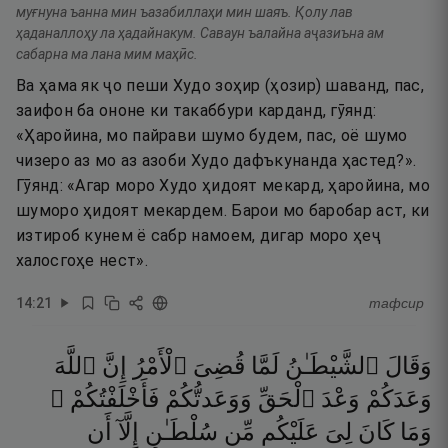
муғнуна ъанна мин ъазабиллаҳи мин шаяъ. Қолу лав
ҳаданаллоҳу ла ҳадайнакум. Саваун ъалайна аҷазиъна ам
сабарна ма лана мим маҳӣс.
Ва ҳама як ҷо пеши Худо зоҳир (ҳозир) шаванд, пас,
заифон ба ононе ки такаббури карданд, гӯянд:
«Ҳаройина, мо пайрави шумо будем, пас, оё шумо
чизеро аз мо аз азоби Худо дафъкунанда ҳастед?».
Гӯянд: «Агар моро Худо ҳидоят мекард, ҳаройина, мо
шуморо ҳидоят мекардем. Барои мо баробар аст, ки
изтироб кунем ё сабр намоем, дигар моро ҳеҷ
халосгоҳе нест».
14
:
21
тафсир
وَقَالَ
ٱلشَّيْطَـٰنُ
لَمَّا
قُضِىَ
ٱلْأَمْرُ
إِنَّ
ٱللَّهَ
وَعَدَكُمْ
وَعْدَ
ٱلْحَقِّ
وَوَعَدتُّكُمْ
فَأَخْلَفْتُكُمْ ۖ
وَمَا
كَانَ
لِىَ
عَلَيْكُم
مِّن
سُلْطَـٰنٍ
إِلَّآ
أَن