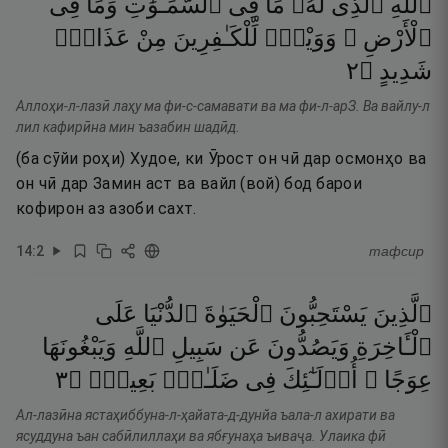
ٱللَّهِ
ٱلَّذِى
لَهُۥ
مَا
فِى
ٱلسَّمَـٰوَٰتِ
وَمَا
فِى
ٱلْأَرْضِ ۗ
وَوَيْلٌۭ
لِّلْكَـٰفِرِينَ
مِنْ
عَذَابٍۢ
٢
۝
شَدِيدٍ
Аллоҳи-л-лазӣ лаҳу ма фи-с-самавати ва ма фи-л-арЗ. Ва вайлу-л
лил кафирӣна мин ъазабин шадӣд.
(ба сӯйи роҳи) Худое, ки Ӯрост он чӣ дар осмонҳо ва
он чӣ дар Замин аст ва вайл (вой) бод барои
кофирон аз азоби сахт.
14
:
2
тафсир
ٱلَّذِينَ
يَسْتَحِبُّونَ
ٱلْحَيَوٰةَ
ٱلدُّنْيَا
عَلَى
ٱلْـَٔاخِرَةِ
وَيَصُدُّونَ
عَن
سَبِيلِ
ٱللَّهِ
وَيَبْغُونَهَا
٣
۝
بَعِيدٍۢ
ضَلَـٰلٍۭ
فِى
أُو۟لَـٰٓئِكَ
عِوَجًا ۚ
Ал-лазӣна ястаҳиббуна-л-ҳайата-д-дунйа ъала-л ахирати ва
ясуддуна ъан сабӣлиллаҳи ва ябғунаҳа ъиваҷа. Улаика фӣ