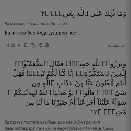
٢٠
۝
بِعَزِيزٍۢ
ٱللَّهِ
عَلَى
ذَٰلِكَ
وَمَا
Ва ма залика ъалаллоҳи би ъазӣз.
Ва ин кор бар Худо душвор нест.
14
:
20
тафсир
وَبَرَزُوا۟
لِلَّهِ
جَمِيعًۭا
فَقَالَ
ٱلضُّعَفَـٰٓؤُا۟
لِلَّذِينَ
ٱسْتَكْبَرُوٓا۟
إِنَّا
كُنَّا
لَكُمْ
تَبَعًۭا
فَهَلْ
أَنتُم
مُّغْنُونَ
عَنَّا
مِنْ
عَذَابِ
ٱللَّهِ
مِن
شَىْءٍۢ ۚ
قَالُوا۟
لَوْ
هَدَىٰنَا
ٱللَّهُ
لَهَدَيْنَـٰكُمْ ۖ
سَوَآءٌ
عَلَيْنَآ
أَجَزِعْنَآ
أَمْ
صَبَرْنَا
مَا
لَنَا
مِن
٢١
۝
مَّحِيصٍۢ
Ва баразу лиллаҳи ҷамӣъан фа қола-З-Зуъафау лил
лазӣнастакбару инна кунна лакум табаъан фа ҳал антум-м