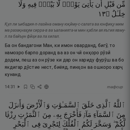
مِّن
قَبْلِ
أَن
يَأْتِىَ
يَوْمٌۭ
لَّا
بَيْعٌۭ
فِيهِ
وَلَا
٣١
۝
خِلَـٰلٌ
Қул ли ъибадия-л-лазӣна оману юқӣму-с-салата ва юнфиқу мим
ма разақнаҳум сирра-в ва ъаланията-м мин қабли ая яътия явму-
л ла байъун фӣҳи ва ла хилал.
Ба он бандагони Ман, ки имон оварданд, бигӯ, то
намозро барпо доранд ва аз он чӣ онҳоро рӯзӣ
додем, пеш аз он рӯзе ки дар он хариду фурӯш ва бо
якдигар дӯстие нест, биёяд, пинҳон ва ошкоро харҷ
кунанд.
14
:
31
тафсир
ٱللَّهُ
ٱلَّذِى
خَلَقَ
ٱلسَّمَـٰوَٰتِ
وَٱلْأَرْضَ
وَأَنزَلَ
مِنَ
ٱلسَّمَآءِ
مَآءًۭ
فَأَخْرَجَ
بِهِۦ
مِنَ
ٱلثَّمَرَٰتِ
رِزْقًۭا
لَّكُمْ ۖ
وَسَخَّرَ
لَكُمُ
ٱلْفُلْكَ
لِتَجْرِىَ
فِى
ٱلْبَحْرِ