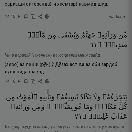
саркаши ситезанда(-и хасмгар) навмед шуд,
14
:
15
тафсир
مِّن
وَرَآئِهِۦ
جَهَنَّمُ
وَيُسْقَىٰ
مِن
مَّآءٍۢ
١٦
۝
صَدِيدٍۢ
Ми-в вараиҳӣ Ҷаҳаннаму ва юсқа мим маин садӣд.
(зеро) аз пеши (рӯи) ӯ Дӯзах аст ва аз оби зардоб
нӯшонида шавад.
14
:
16
يَتَجَرَّعُهُۥ
وَلَا
يَكَادُ
يُسِيغُهُۥ
وَيَأْتِيهِ
ٱلْمَوْتُ
مِن
كُلِّ
مَكَانٍۢ
وَمَا
هُوَ
بِمَيِّتٍۢ ۖ
وَمِن
وَرَآئِهِۦ
١٧
۝
غَلِيظٌۭ
عَذَابٌ
Ятаҷарраъуҳу ва ла якаду юсӣғуҳу ва яътӣҳи-л-мавту мин кулли