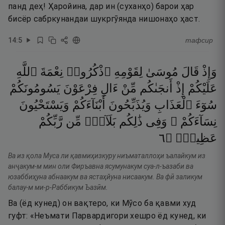
панд деҳ! Ҳаройина, дар ин (суханҳо) барои ҳар
бисёр сабркунандаи шукргӯянда нишонаҳо ҳаст.
14
:
5
тафсир
وَإِذْ
قَالَ
مُوسَىٰ
لِقَوْمِهِ
ٱذْكُرُوا۟
نِعْمَةَ
ٱللَّهِ
عَلَيْكُمْ
إِذْ
أَنجَىٰكُم
مِّنْ
ءَالِ
فِرْعَوْنَ
يَسُومُونَكُمْ
سُوٓءَ
ٱلْعَذَابِ
وَيُذَبِّحُونَ
أَبْنَآءَكُمْ
وَيَسْتَحْيُونَ
نِسَآءَكُمْ ۚ
وَفِى
ذَٰلِكُم
بَلَآءٌۭ
مِّن
رَّبِّكُمْ
٦
۝
عَظِيمٌۭ
Ва из қола Муса ли қавмиҳизкуру ниъматаллоҳи ъалайкум из
анҷакум-м мин оли Фиръавна ясумунакум суа-л-ъазаби ва
юзаббиҳуна абнаакум ва ястаҳйуна нисаакум. Ва фӣ заликум
балау-м ми-р-Раббикум Ъазӣм.
Ва (ёд кунед) он вақтеро, ки Мӯсо ба қавми худ
гуфт: «Неъмати Парвардигори хешро ёд кунед, ки