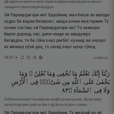
аф-идата-м мина-н-наси таҳвӣ илайҳим варзуқҳум-м мина-с
самарати лаъаллаҳум яшкурун.
Эй Парвардигори мо! Ҳаройина, ман баъзе аз авлоди
худро ба водии безироат, назди хонаи муҳтарами Ту
сокин сохтам, эй Парвардигори мо! То намозро
барпо доранд, пас, дили чанде аз мардумро
бигардон, то ба сӯйи онҳо рағбат кунанд ва онҳоро
аз меваҳо рӯзӣ деҳ, то шояд онҳо шукр гӯянд.
14
:
37
тафсир
رَبَّنَآ
إِنَّكَ
تَعْلَمُ
مَا
نُخْفِى
وَمَا
نُعْلِنُ ۗ
وَمَا
يَخْفَىٰ
عَلَى
ٱللَّهِ
مِن
شَىْءٍۢ
فِى
ٱلْأَرْضِ
٣٨
۝
ٱلسَّمَآءِ
فِى
وَلَا
Раббана иннака таъламу ма нухфӣ ва ма нуълин. Ва ма яхфа
ъалаллоҳи мин шай-ин фи-л-арЗи ва ла фи-с-самаъ.
Эй Парвардигори мо! Ҳаройина, Ту медонӣ он чӣ