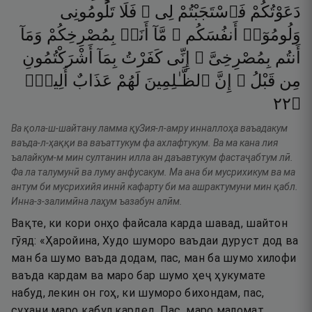
دَعَوْتُكُمْ
فَٱسْتَجَبْتُمْ
لِى ۖ
فَلَا
تَلُومُونِى
وَلُومُوٓا۟
أَنفُسَكُم ۖ
مَّآ
أَنَا۠
بِمُصْرِخِكُمْ
وَمَآ
أَنتُم
بِمُصْرِخِىَّ ۖ
إِنِّى
كَفَرْتُ
بِمَآ
أَشْرَكْتُمُونِ
مِن
قَبْلُ ۗ
إِنَّ
ٱلظَّـٰلِمِينَ
لَهُمْ
عَذَابٌ
أَلِيمٌۭ
٢٢
۝
Ва қола-ш-шайтану ламма қуЗия-л-амру инналлоҳа ваъадакум
ваъда-л-ҳаққи ва ваъаттукум фа ахлафтукум. Ва ма кана лия
ъалайкум-м мин султанин илла ан даъавтукум фастаҷабтум лӣ.
Фа ла талумунӣ ва луму анфусакум. Ма ана би мусрихикум ва ма
антум би мусрихийя иннӣ кафарту би ма ашрактумуни мин қабл.
Инна-з-залимӣна лаҳум ъазабун алӣм.
Вақте, ки кори онҳо файсала карда шавад, шайтон
гӯяд: «Ҳаройина, Худо шуморо ваъдаи дуруст дод ва
ман ба шумо ваъда додам, пас, ман ба шумо хилофи
ваъда кардам ва маро бар шумо ҳеҷ ҳукумате
набуд, лекин он гоҳ, ки шуморо бихондам, пас,
сухани маро қабул кардед. Пас, маро маломат