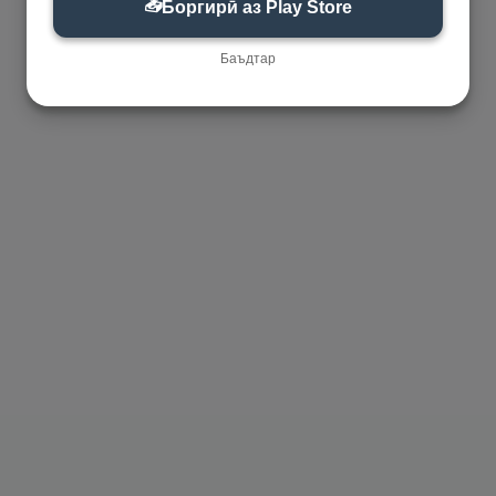
📥
Боргирӣ аз Play Store
Баъдтар