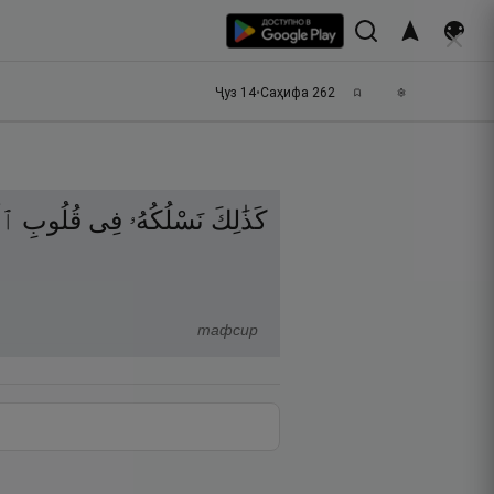
Ҷуз
14
•
Саҳифа
262
كَذَٰلِكَ
نَسْلُكُهُۥ
فِى
قُلُوبِ
ٱل
тафсир