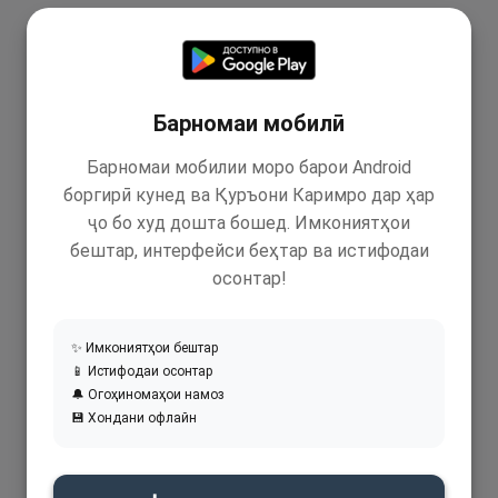
Барномаи мобилӣ
Барномаи мобилии моро барои Android
боргирӣ кунед ва Қуръони Каримро дар ҳар
ҷо бо худ дошта бошед. Имкониятҳои
бештар, интерфейси беҳтар ва истифодаи
осонтар!
✨ Имкониятҳои бештар
📱 Истифодаи осонтар
🔔 Огоҳиномаҳои намоз
💾 Хондани офлайн