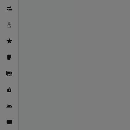
Пайғамбарон
Дуоҳо
Асмоул Ҳусно
Фарзи айн
Галерея
Махзани Маърифат
Барномаи мобилӣ
Пахшҳои зинда