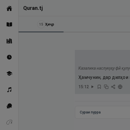
Quran.tj
Асосӣ
15
Ҳиҷр
Қуръон
Саҳеҳи Бухорӣ
Вақтҳои намоз
Казалика наслукуҳу фӣ қул
Омӯзиш
Ҳамчунин, дар дилҳои
15
:
12
Қироат
Иқтибосҳо аз Қуръон
Сураи пурра
Зикрҳо