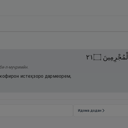
١٢
۝
ْمُجْرِمِينَ
уби-л-муҷримӣн.
 кофирон истеҳзоро дармеорем,
Идома додан