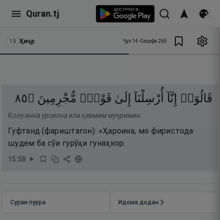
Quran.tj
15
Ҳиҷр
Ҷуз
14
•
Саҳифа
265
٥٨
۝
مُّجْرِمِينَ
قَوْمٍۢ
إِلَىٰ
أُرْسِلْنَآ
إِنَّآ
قَالُوٓا۟
Қолу инна урсилна ила қавмим муҷримин.
Гуфтанд (фариштагон): «Ҳароина, мо фиристода
шудем ба сӯи гурӯҳи гунаҳкор.
15
:
58
Сураи пурра
Идома додан