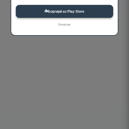
📥
Боргирӣ аз Play Store
Баъдтар