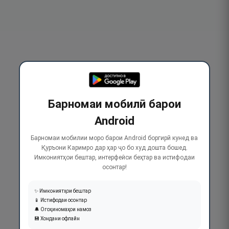
Барномаи мобилӣ барои
Android
Барномаи мобилии моро барои Android боргирӣ кунед ва
Қуръони Каримро дар ҳар ҷо бо худ дошта бошед.
Имкониятҳои бештар, интерфейси беҳтар ва истифодаи
осонтар!
✨ Имкониятҳои бештар
📱 Истифодаи осонтар
🔔 Огоҳиномаҳои намоз
💾 Хондани офлайн