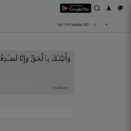
Ҷуз
14
•
Саҳифа
265
وَأَتَيْنَـٰكَ
بِٱلْحَقِّ
وَإِنَّا
لَصَـٰدِق
тафсир