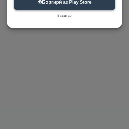
📥
Боргирӣ аз Play Store
Баъдтар