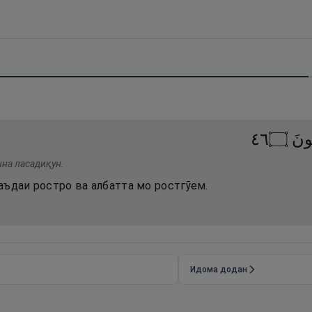
٦٤
۝
ُونَ
нна ласадиқун.
аъдаи ростро ва албатта мо ростгӯем.
Идома додан