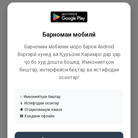
Барномаи мобилӣ
Барномаи мобилии моро барои Android
боргирӣ кунед ва Қуръони Каримро дар ҳар
ҷо бо худ дошта бошед. Имкониятҳои
бештар, интерфейси беҳтар ва истифодаи
осонтар!
✨ Имкониятҳои бештар
📱 Истифодаи осонтар
🔔 Огоҳиномаҳои намоз
💾 Хондани офлайн