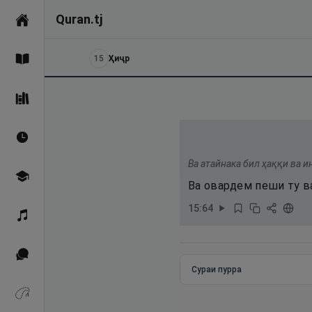
Quran.tj
Асосӣ
15
Ҳиҷр
Қуръон
Саҳеҳи Бухорӣ
Вақтҳои намоз
Ва атайнака бил ҳаққи ва и
Омӯзиш
Ва овардем пеши ту в
15
:
64
Қироат
Иқтибосҳо аз Қуръон
Сураи пурра
Зикрҳо