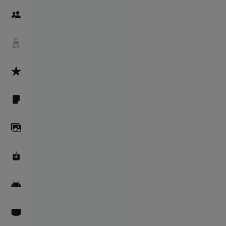
Пайғамбарон
Дуоҳо
Асмоул Ҳусно
Фарзи айн
Галерея
Махзани Маърифат
Барномаи мобилӣ
Пахшҳои зинда