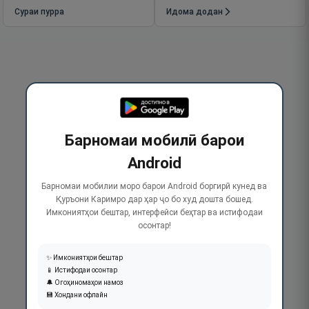
Сураи пурра
Идома додан
Барномаи мобилӣ барои
Android
Барномаи мобилии моро барои Android боргирӣ кунед ва
Қуръони Каримро дар ҳар ҷо бо худ дошта бошед.
Имкониятҳои бештар, интерфейси беҳтар ва истифодаи
осонтар!
✨ Имкониятҳои бештар
📱 Истифодаи осонтар
🔔 Огоҳиномаҳои намоз
💾 Хондани офлайн