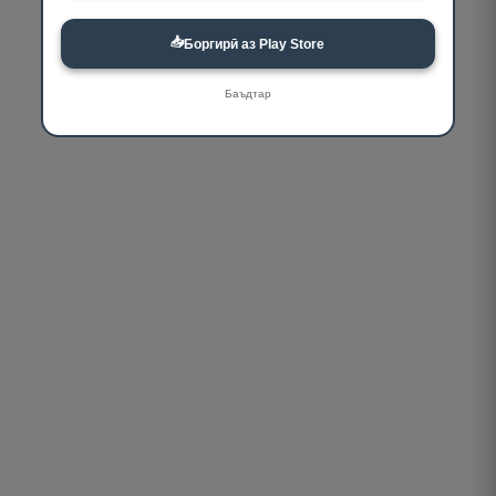
📥
Боргирӣ аз Play Store
Баъдтар