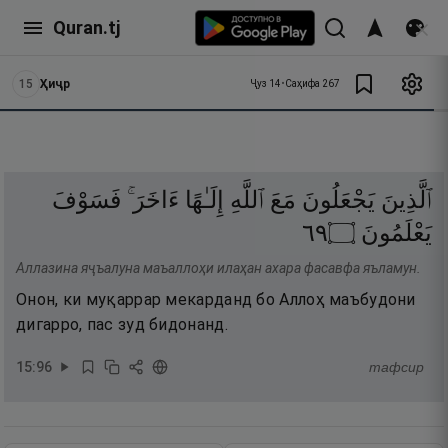
Quran.tj
15
Ҳиҷр
Ҷуз
14
•
Саҳифа
267
ٱلَّذِينَ
يَجْعَلُونَ
مَعَ
ٱللَّهِ
إِلَـٰهًا
ءَاخَرَ ۚ
فَسَوْفَ
٩٦
۝
يَعْلَمُونَ
Аллазина яҷъалуна маъаллоҳи илаҳан ахара фасавфа яъламун.
Онон, ки муқаррар мекарданд бо Аллоҳ маъбудони
дигарро, пас зуд бидонанд.
15
:
96
тафсир