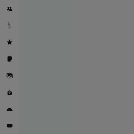
Пайғамбарон
Дуоҳо
Асмоул Ҳусно
Фарзи айн
Галерея
Махзани Маърифат
Барномаи мобилӣ
Пахшҳои зинда