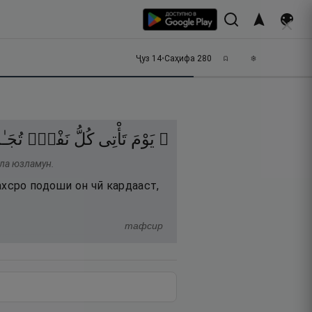
Ҷуз
14
•
Саҳифа
280
۞ يَوْمَ
تَأْتِى
كُلُّ
نَفْسٍۢ
تُجَـٰ
 ла юзламун.
ахсро подоши он чӣ кардааст,
тафсир