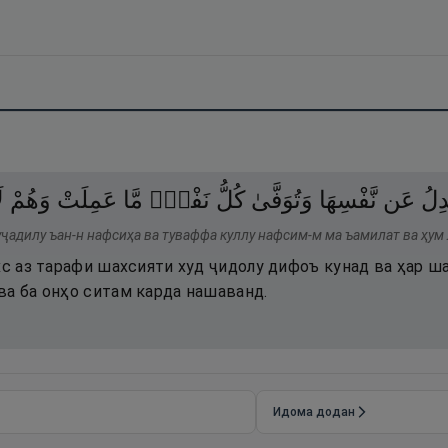
دِلُ
عَن
نَّفْسِهَا
وَتُوَفَّىٰ
كُلُّ
نَفْسٍۢ
مَّا
عَمِلَتْ
وَهُمْ
ل
уҷадилу ъан-н нафсиҳа ва туваффа куллу нафсим-м ма ъамилат ва ҳум
хс аз тарафи шахсияти худ ҷидолу дифоъ кунад ва ҳар ш
ва ба онҳо ситам карда нашаванд.
Идома додан