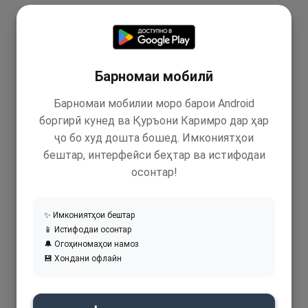
Барномаи мобилӣ
Барномаи мобилии моро барои Android
боргирӣ кунед ва Қуръони Каримро дар ҳар
ҷо бо худ дошта бошед. Имкониятҳои
бештар, интерфейси беҳтар ва истифодаи
осонтар!
✨ Имкониятҳои бештар
📱 Истифодаи осонтар
🔔 Огоҳиномаҳои намоз
💾 Хондани офлайн