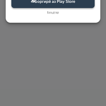
📥
Боргирӣ аз Play Store
Баъдтар