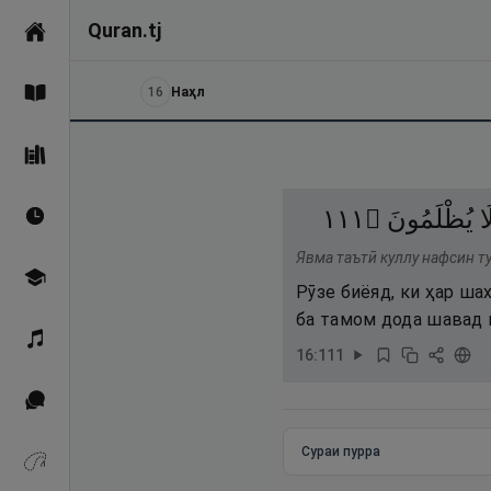
Quran.tj
Асосӣ
16
Наҳл
Қуръон
Саҳеҳи Бухорӣ
١١١
۝
يُظْلَمُونَ
َا
Вақтҳои намоз
Явма таътӣ куллу нафсин т
Омӯзиш
Рӯзе биёяд, ки ҳар ша
ба тамом дода шавад 
Қироат
16
:
111
Иқтибосҳо аз Қуръон
Сураи пурра
Зикрҳо