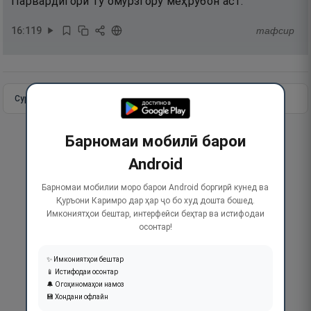
Парвардигори ту омӯрзгору меҳрубон аст.
16
:
119
тафсир
Сураи пурра
Идома додан
Барномаи мобилӣ барои
Android
Барномаи мобилии моро барои Android боргирӣ кунед ва
Қуръони Каримро дар ҳар ҷо бо худ дошта бошед.
Имкониятҳои бештар, интерфейси беҳтар ва истифодаи
осонтар!
✨ Имкониятҳои бештар
📱 Истифодаи осонтар
🔔 Огоҳиномаҳои намоз
💾 Хондани офлайн