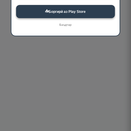
📥
Боргирӣ аз Play Store
Баъдтар