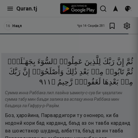
Quran.tj
16
Наҳл
Ҷуз
14
•
Саҳифа
281
ثُمَّ
إِنَّ
رَبَّكَ
لِلَّذِينَ
عَمِلُوا۟
ٱلسُّوٓءَ
بِجَهَـٰلَةٍۢ
ثُمَّ
تَابُوا۟
مِنۢ
بَعْدِ
ذَٰلِكَ
وَأَصْلَحُوٓا۟
إِنَّ
رَبَّكَ
١١٩
۝
رَّحِيمٌ
لَغَفُورٌۭ
بَعْدِهَا
مِنۢ
Сумма инна Раббака лил лазӣна ъамилу-с-суа би ҷаҳалатин
сумма табу мин баъди залика ва аслаҳу инна Раббака мин
баъдиҳа ла Ғафуру-р-Раҳӣм.
Боз, ҳаройина, Парвардигори ту ононеро, ки ба
нодонӣ кори бад карданд, баъд аз он тавба карданд
ва шоистакор шуданд, албатта, баъд аз ин тавба