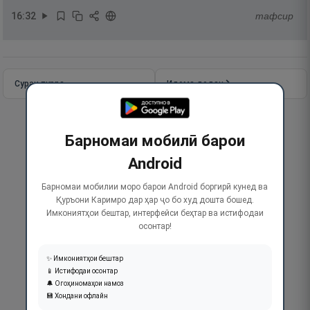
16
:
32
тафсир
Сураи пурра
Идома додан
Барномаи мобилӣ барои
Android
Барномаи мобилии моро барои Android боргирӣ кунед ва
Қуръони Каримро дар ҳар ҷо бо худ дошта бошед.
Имкониятҳои бештар, интерфейси беҳтар ва истифодаи
осонтар!
✨ Имкониятҳои бештар
📱 Истифодаи осонтар
🔔 Огоҳиномаҳои намоз
💾 Хондани офлайн