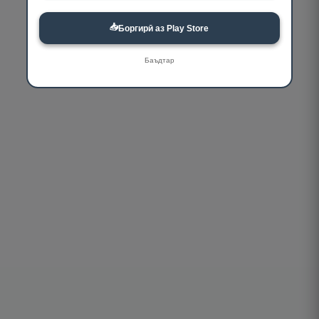
📥
Боргирӣ аз Play Store
Баъдтар