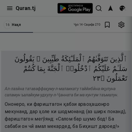
Quran.tj
16
Наҳл
Ҷуз
14
•
Саҳифа
270
ٱلَّذِينَ
تَتَوَفَّىٰهُمُ
ٱلْمَلَـٰٓئِكَةُ
طَيِّبِينَ ۙ
يَقُولُونَ
سَلَـٰمٌ
عَلَيْكُمُ
ٱدْخُلُوا۟
ٱلْجَنَّةَ
بِمَا
كُنتُمْ
٣٢
۝
تَعْمَلُونَ
Ал-лазӣна татаваффаҳуму-л-малаикату таййибӣна яқулуна
саламун ъалайкум-удхулу-л-Ҷанната би ма кунтум таъмалун.
Ононеро, ки фариштагон қабзи арвоҳашонро
мекунанд, дар ҳоле ки шодмонанд (аз ширк поканд),
фариштагон мегӯянд: «Салом бар шумо бод! Ба
сабаби он чӣ амал мекардед, ба Биҳишт дароед!»