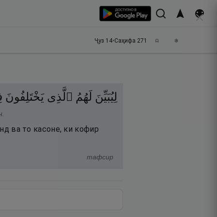
Ҷуз
14
•
Саҳифа
271
لِيُبَيِّنَ
لَهُمُ
ٱلَّذِى
يَخْتَلِفُونَ
ف
н.
анд ва то касоне, ки кофир
тафсир