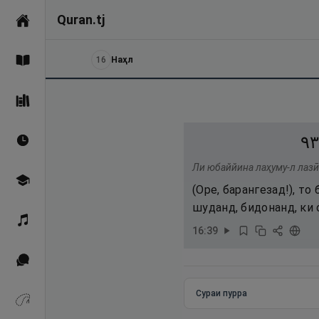
Quran.tj
Асосӣ
16
Наҳл
Қуръон
Саҳеҳи Бухорӣ
٣٩
Вақтҳои намоз
Ли юбаййина лаҳуму-л лазӣ
Омӯзиш
(Оре, барангезад!), то
шуданд, бидонанд, ки 
Қироат
16
:
39
Иқтибосҳо аз Қуръон
Сураи пурра
Зикрҳо