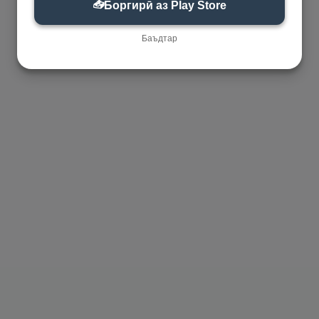
📥
Боргирӣ аз Play Store
Баъдтар