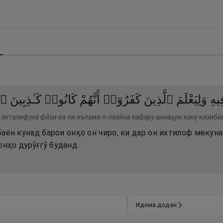
۝
كَـٰذِبِينَ
كَانُوا۟
أَنَّهُمْ
كَفَرُوٓا۟
ٱلَّذِينَ
وَلِيَعْلَمَ
ِيهِ
 яхталифуна фӣҳи ва ли яълама-л-лазӣна кафару аннаҳум кану казибӣ
 баён кунад барои онҳо он чиро, ки дар он ихтилоф мекун
онҳо дурӯғгӯ буданд.
Идома додан