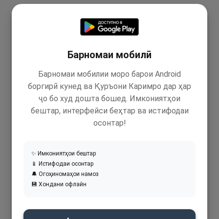
Барномаи мобилӣ
Барномаи мобилии моро барои Android
боргирӣ кунед ва Қуръони Каримро дар ҳар
ҷо бо худ дошта бошед. Имкониятҳои
бештар, интерфейси беҳтар ва истифодаи
осонтар!
✨ Имкониятҳои бештар
📱 Истифодаи осонтар
🔔 Огоҳиномаҳои намоз
💾 Хондани офлайн