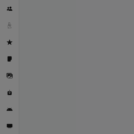
Пайғамбарон
Дуоҳо
Асмоул Ҳусно
Фарзи айн
Галерея
Махзани Маърифат
Барномаи мобилӣ
Пахшҳои зинда