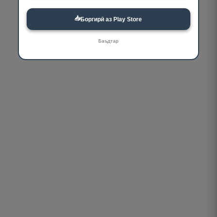
📥
Боргирӣ аз Play Store
Баъдтар