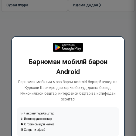
Сураи пурра
Идома додан
Барномаи мобилӣ барои
Android
Барномаи мобилии моро барои Android боргирӣ кунед ва
Қуръони Каримро дар ҳар ҷо бо худ дошта бошед.
Имкониятҳои бештар, интерфейси беҳтар ва истифодаи
осонтар!
✨ Имкониятҳои бештар
📱 Истифодаи осонтар
🔔 Огоҳиномаҳои намоз
💾 Хондани офлайн