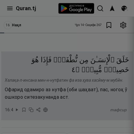
Quran.tj
16
Наҳл
Ҷуз
14
•
Саҳифа
267
خَلَقَ
ٱلْإِنسَـٰنَ
مِن
نُّطْفَةٍۢ
فَإِذَا
هُوَ
٤
۝
مُّبِينٌۭ
خَصِيمٌۭ
Халақа-л-инсана мин-н-нутфатин фа иза ҳува хасӣму-м мубӣн.
Офарид одамиро аз нутфа (оби шаҳват), пас, ногоҳ ӯ
ошкоро ситезакунанда аст.
16
:
4
тафсир