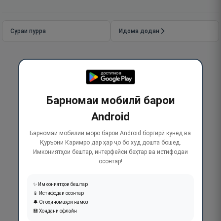
Сураи пурра
Идома додан
Барномаи мобилӣ барои
Android
Барномаи мобилии моро барои Android боргирӣ кунед ва
Қуръони Каримро дар ҳар ҷо бо худ дошта бошед.
Имкониятҳои бештар, интерфейси беҳтар ва истифодаи
осонтар!
✨ Имкониятҳои бештар
📱 Истифодаи осонтар
🔔 Огоҳиномаҳои намоз
💾 Хондани офлайн