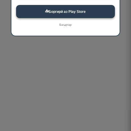
📥
Боргирӣ аз Play Store
Баъдтар