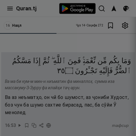
Quran.tj
16
Наҳл
Ҷуз
14
•
Саҳифа
272
وَمَا
بِكُم
مِّن
نِّعْمَةٍۢ
فَمِنَ
ٱللَّهِ ۖ
ثُمَّ
إِذَا
مَسَّكُمُ
٥٣
۝
تَجْـَٔرُونَ
فَإِلَيْهِ
ٱلضُّرُّ
Ва ма би кум-м мин-н ниъматин фа миналлоҳ. сумма иза
массакуму-З-Зурру фа илайҳи таҷ-арун.
Ва аз неъматҳо, он чӣ бо шумост, аз ҷониби Худост,
боз чун ба шумо сахтие бирасад, пас, ба сӯйи Ӯ
менолед.
16
:
53
тафсир