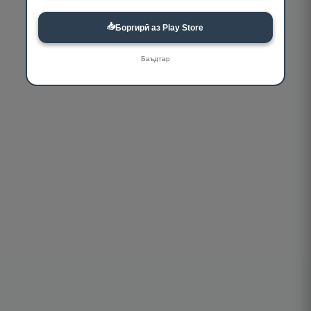
📥
Боргирӣ аз Play Store
Баъдтар