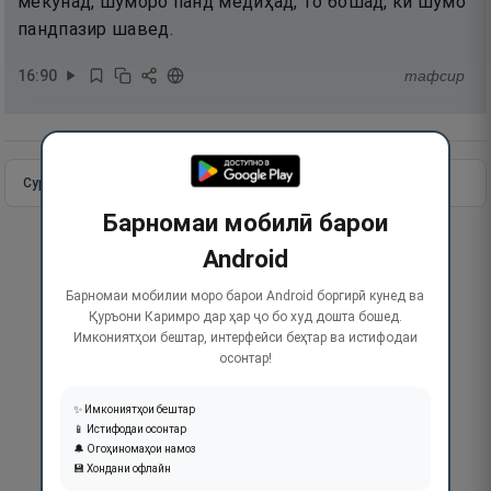
мекунад, шуморо панд медиҳад, то бошад, ки шумо
пандпазир шавед.
16
:
90
тафсир
Сураи пурра
Идома додан
Барномаи мобилӣ барои
Android
Барномаи мобилии моро барои Android боргирӣ кунед ва
Қуръони Каримро дар ҳар ҷо бо худ дошта бошед.
Имкониятҳои бештар, интерфейси беҳтар ва истифодаи
осонтар!
✨ Имкониятҳои бештар
📱 Истифодаи осонтар
🔔 Огоҳиномаҳои намоз
💾 Хондани офлайн