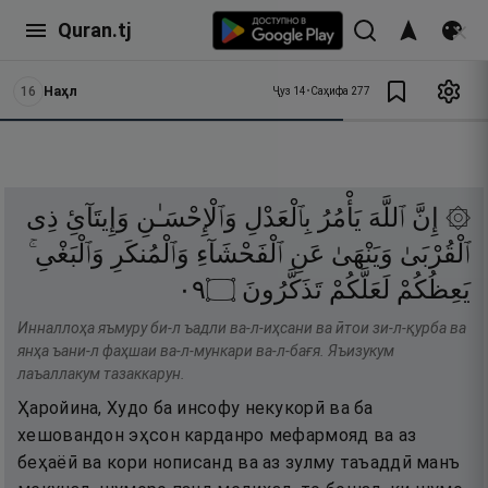
Quran.tj
16
Наҳл
Ҷуз
14
•
Саҳифа
277
۞ إِنَّ
ٱللَّهَ
يَأْمُرُ
بِٱلْعَدْلِ
وَٱلْإِحْسَـٰنِ
وَإِيتَآئِ
ذِى
ٱلْقُرْبَىٰ
وَيَنْهَىٰ
عَنِ
ٱلْفَحْشَآءِ
وَٱلْمُنكَرِ
وَٱلْبَغْىِ ۚ
٩٠
۝
تَذَكَّرُونَ
لَعَلَّكُمْ
يَعِظُكُمْ
Инналлоҳа яъмуру би-л ъадли ва-л-иҳсани ва ӣтои зи-л-қурба ва
янҳа ъани-л фаҳшаи ва-л-мункари ва-л-бағя. Яъизукум
лаъаллакум тазаккарун.
Ҳаройина, Худо ба инсофу некукорӣ ва ба
хешовандон эҳсон карданро мефармояд ва аз
беҳаёӣ ва кори нописанд ва аз зулму таъаддӣ манъ