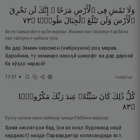
وَلَا
تَمْشِ
فِى
ٱلْأَرْضِ
مَرَحًا ۖ
إِنَّكَ
لَن
تَخْرِقَ
٣٧
۝
طُولًۭا
ٱلْجِبَالَ
تَبْلُغَ
وَلَن
ٱلْأَرْضَ
Ва ла тамши фи-л-арЗи мараҳа. Иннака лан тахриқа-л арЗа ва
лан таблуға-л-ҷибала тула.
Ва дар Замин хиромон (кибркунон) роҳ марав.
Ҳаройина, ту заминро нахоҳӣ шикофт ва дар дарозӣ
ба кӯҳҳо нарасӣ!
17
:
37
тафсир
كُلُّ
ذَٰلِكَ
كَانَ
سَيِّئُهُۥ
عِندَ
رَبِّكَ
مَكْرُوهًۭا
٣٨
۝
Куллу залика кана саййиуҳу ъинда Раббика макруҳа.
Ҳама хислатҳои бад, (ки аз онҳо Худованд наҳӣ
кардааст) назди Парвардигор нописандида аст.