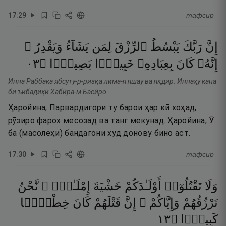
17
:
29
тафсир
إِنَّ
رَبَّكَ
يَبْسُطُ
ٱلرِّزْقَ
لِمَن
يَشَآءُ
وَيَقْدِرُ ۚ
٣٠
۝
بَصِيرًۭا
خَبِيرًۢا
بِعِبَادِهِۦ
كَانَ
إِنَّهُۥ
Инна Раббака ябсуту-р-ризқа лима-я яшау ва яқдир. Иннаҳу кана
би ъибадиҳӣ Хабӣра-м Басӣро.
Ҳаройина, Парвардигори ту барои ҳар кӣ хоҳад,
рӯзиро фарох месозад ва танг мекунад. Ҳаройина, Ӯ
ба (масолеҳи) бандагони худ донову бино аст.
17
:
30
тафсир
وَلَا
تَقْتُلُوٓا۟
أَوْلَـٰدَكُمْ
خَشْيَةَ
إِمْلَـٰقٍۢ ۖ
نَّحْنُ
نَرْزُقُهُمْ
وَإِيَّاكُمْ ۚ
إِنَّ
قَتْلَهُمْ
كَانَ
خِطْـًۭٔا
٣١
۝
كَبِيرًۭا