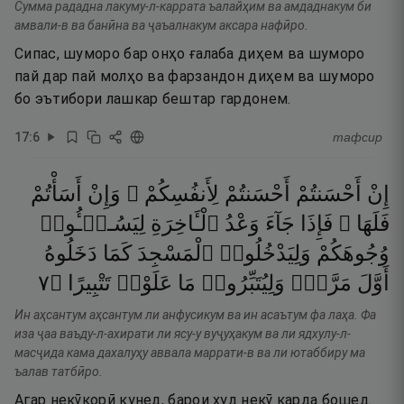
Сумма рададна лакуму-л-каррата ъалайҳим ва амдаднакум би
амвали-в ва банӣна ва ҷаъалнакум аксара нафӣро.
Сипас, шуморо бар онҳо ғалаба диҳем ва шуморо
пай дар пай молҳо ва фарзандон диҳем ва шуморо
бо эътибори лашкар бештар гардонем.
17
:
6
тафсир
إِنْ
أَحْسَنتُمْ
أَحْسَنتُمْ
لِأَنفُسِكُمْ ۖ
وَإِنْ
أَسَأْتُمْ
فَلَهَا ۚ
فَإِذَا
جَآءَ
وَعْدُ
ٱلْـَٔاخِرَةِ
لِيَسُـۥٓـُٔوا۟
وُجُوهَكُمْ
وَلِيَدْخُلُوا۟
ٱلْمَسْجِدَ
كَمَا
دَخَلُوهُ
٧
۝
تَتْبِيرًا
عَلَوْا۟
مَا
وَلِيُتَبِّرُوا۟
مَرَّةٍۢ
أَوَّلَ
Ин аҳсантум аҳсантум ли анфусикум ва ин асаътум фа лаҳа. Фа
иза ҷаа ваъду-л-ахирати ли ясу-у вуҷуҳакум ва ли ядхулу-л-
масҷида кама дахалуҳу аввала маррати-в ва ли ютаббиру ма
ъалав татбӣро.
Агар некӯкорӣ кунед, барои худ некӯ карда бошед.