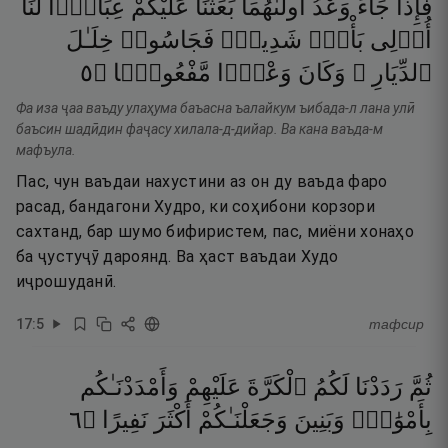
فَإِذَا
جَآءَ
وَعْدُ
أُولَىٰهُمَا
بَعَثْنَا
عَلَيْكُمْ
عِبَادًۭا
لَّنَآ
أُو۟لِى
بَأْسٍۢ
شَدِيدٍۢ
فَجَاسُوا۟
خِلَـٰلَ
٥
۝
مَّفْعُولًۭا
وَعْدًۭا
وَكَانَ
ٱلدِّيَارِ ۚ
Фа иза ҷаа ваъду улаҳума баъасна ъалайкум ъибада-л лана улӣ
баъсин шадӣдин фаҷасу хилала-д-дийар. Ва кана ваъда-м
мафъула.
Пас, чун ваъдаи нахустини аз он ду ваъда фаро
расад, бандагони Худро, ки соҳибони корзори
сахтанд, бар шумо бифиристем, пас, миёни хонаҳо
ба ҷустуҷӯ дароянд. Ва ҳаст ваъдаи Худо
иҷрошуданӣ.
17
:
5
тафсир
ثُمَّ
رَدَدْنَا
لَكُمُ
ٱلْكَرَّةَ
عَلَيْهِمْ
وَأَمْدَدْنَـٰكُم
٦
۝
نَفِيرًا
أَكْثَرَ
وَجَعَلْنَـٰكُمْ
وَبَنِينَ
بِأَمْوَٰلٍۢ