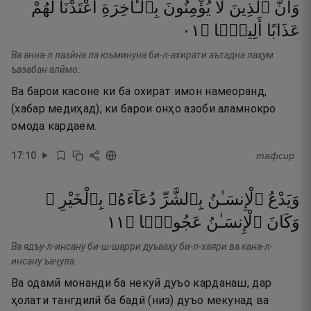
وَأَنَّ
ٱلَّذِينَ
لَا
يُؤْمِنُونَ
بِٱلْـَٔاخِرَةِ
أَعْتَدْنَا
لَهُمْ
١٠
۝
أَلِيمًۭا
عَذَابًا
Ва анна-л лазӣна ла юъминуна би-л-ахирати аътадна лаҳум
ъазабан алӣмо.
Ва барои касоне ки ба охират имон намеоранд,
(хабар медиҳад), ки барои онҳо азоби аламнокро
омода кардаем.
17
:
10
тафсир
وَيَدْعُ
ٱلْإِنسَـٰنُ
بِٱلشَّرِّ
دُعَآءَهُۥ
بِٱلْخَيْرِ ۖ
١١
۝
عَجُولًۭا
ٱلْإِنسَـٰنُ
وَكَانَ
Ва ядъу-л-инсану би-ш-шарри дуъааҳу би-л-хаяри ва кана-л-
инсану ъаҷула.
Ва одамӣ монанди ба некуӣ дуъо карданаш, дар
ҳолати тангдилӣ ба бадӣ (низ) дуъо мекунад ва