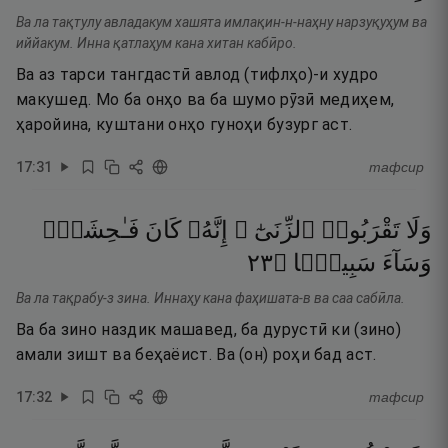
Ва ла тақтулу авладакум хашята имлақин-н-наҳну нарзуқуҳум ва
иййакум. Инна қатлаҳум кана хитан кабӣро.
Ва аз тарси тангдастӣ авлод (тифлҳо)-и худро
макушед. Мо ба онҳо ва ба шумо рӯзӣ медиҳем,
ҳаройина, куштани онҳо гуноҳи бузург аст.
17
:
31
тафсир
وَلَا
تَقْرَبُوا۟
ٱلزِّنَىٰٓ ۖ
إِنَّهُۥ
كَانَ
فَـٰحِشَةًۭ
٣٢
۝
سَبِيلًۭا
وَسَآءَ
Ва ла тақрабу-з зина. Иннаҳу кана фаҳишата-в ва саа сабӣла.
Ва ба зино наздик машавед, ба дурустӣ ки (зино)
амали зишт ва беҳаёист. Ва (он) роҳи бад аст.
17
:
32
тафсир