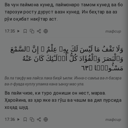
Ва чун паймона кунед, паймонаро тамом кунед ва бо
тарозуи росту дуруст вазн кунед. Ин беҳтар ва аз
рӯи оқибат накӯтар аст.
17
:
35
тафсир
وَلَا
تَقْفُ
مَا
لَيْسَ
لَكَ
بِهِۦ
عِلْمٌ ۚ
إِنَّ
ٱلسَّمْعَ
وَٱلْبَصَرَ
وَٱلْفُؤَادَ
كُلُّ
أُو۟لَـٰٓئِكَ
كَانَ
عَنْهُ
٣٦
۝
مَسْـُٔولًۭا
Ва ла тақфу ма лайса лака биҳӣ ъилм. Инна-с-самъа ва-л-басара
ва-л-фуада куллу улаика кана ъанҳу мас-ула.
Ва пайи чизе, ки туро дониши он нест, марав.
Ҳаройина, аз ҳар яке аз гӯш ва чашм ва дил пурсида
хоҳад шуд.
17
:
36
тафсир