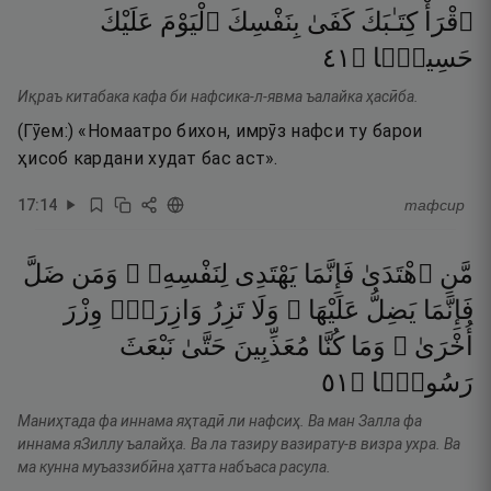
ٱقْرَأْ
كِتَـٰبَكَ
كَفَىٰ
بِنَفْسِكَ
ٱلْيَوْمَ
عَلَيْكَ
١٤
۝
حَسِيبًۭا
Иқраъ китабака кафа би нафсика-л-явма ъалайка ҳасӣба.
(Гӯем:) «Номаатро бихон, имрӯз нафси ту барои
ҳисоб кардани худат бас аст».
17
:
14
тафсир
مَّنِ
ٱهْتَدَىٰ
فَإِنَّمَا
يَهْتَدِى
لِنَفْسِهِۦ ۖ
وَمَن
ضَلَّ
فَإِنَّمَا
يَضِلُّ
عَلَيْهَا ۚ
وَلَا
تَزِرُ
وَازِرَةٌۭ
وِزْرَ
أُخْرَىٰ ۗ
وَمَا
كُنَّا
مُعَذِّبِينَ
حَتَّىٰ
نَبْعَثَ
١٥
۝
رَسُولًۭا
Маниҳтада фа иннама яҳтадӣ ли нафсиҳ. Ва ман Залла фа
иннама яЗиллу ъалайҳа. Ва ла тазиру вазирату-в визра ухра. Ва
ма кунна муъаззибӣна ҳатта набъаса расула.