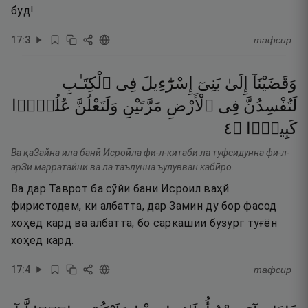
буд!
17
:
3
тафсир
وَقَضَيْنَآ
إِلَىٰ
بَنِىٓ
إِسْرَٰٓءِيلَ
فِى
ٱلْكِتَـٰبِ
لَتُفْسِدُنَّ
فِى
ٱلْأَرْضِ
مَرَّتَيْنِ
وَلَتَعْلُنَّ
عُلُوًّۭا
٤
۝
كَبِيرًۭا
Ва қаЗайна ила банӣ Исроӣла фи-л-китаби ла туфсидунна фи-л-
арЗи марратайни ва ла таълунна ъулувван кабӣро.
Ва дар Таврот ба сӯйи бани Исроил ваҳй
фиристодем, ки албатта, дар Замин ду бор фасод
хоҳед кард ва албатта, бо саркашии бузург туғён
хоҳед кард.
17
:
4
тафсир