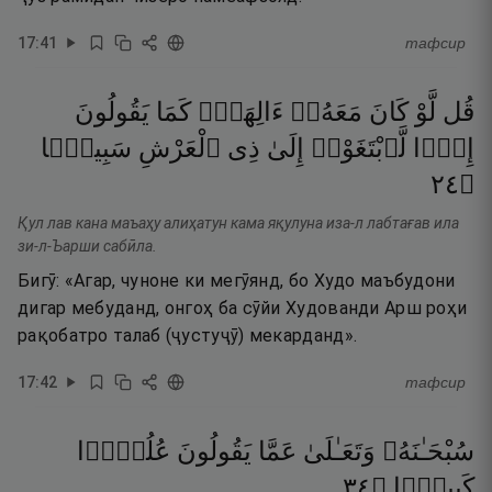
17
:
41
тафсир
قُل
لَّوْ
كَانَ
مَعَهُۥٓ
ءَالِهَةٌۭ
كَمَا
يَقُولُونَ
إِذًۭا
لَّٱبْتَغَوْا۟
إِلَىٰ
ذِى
ٱلْعَرْشِ
سَبِيلًۭا
٤٢
۝
Қул лав кана маъаҳу алиҳатун кама яқулуна иза-л лабтағав ила
зи-л-Ъарши сабӣла.
Бигӯ: «Агар, чуноне ки мегӯянд, бо Худо маъбудони
дигар мебуданд, онгоҳ ба сӯйи Худованди Арш роҳи
рақобатро талаб (ҷустуҷӯ) мекарданд».
17
:
42
тафсир
سُبْحَـٰنَهُۥ
وَتَعَـٰلَىٰ
عَمَّا
يَقُولُونَ
عُلُوًّۭا
٤٣
۝
كَبِيرًۭا