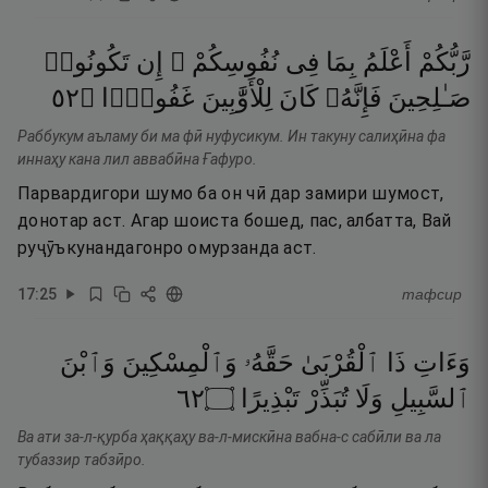
رَّبُّكُمْ
أَعْلَمُ
بِمَا
فِى
نُفُوسِكُمْ ۚ
إِن
تَكُونُوا۟
٢٥
۝
غَفُورًۭا
لِلْأَوَّٰبِينَ
كَانَ
فَإِنَّهُۥ
صَـٰلِحِينَ
Раббукум аъламу би ма фӣ нуфусикум. Ин такуну салиҳӣна фа
иннаҳу кана лил аввабӣна Ғафуро.
Парвардигори шумо ба он чӣ дар замири шумост,
донотар аст. Агар шоиста бошед, пас, албатта, Вай
руҷӯъкунандагонро омурзанда аст.
17
:
25
тафсир
وَءَاتِ
ذَا
ٱلْقُرْبَىٰ
حَقَّهُۥ
وَٱلْمِسْكِينَ
وَٱبْنَ
٢٦
۝
تَبْذِيرًا
تُبَذِّرْ
وَلَا
ٱلسَّبِيلِ
Ва ати за-л-қурба ҳаққаҳу ва-л-мискӣна вабна-с сабӣли ва ла
тубаззир табзӣро.