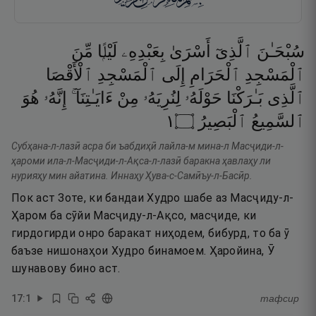
سُبْحَـٰنَ
ٱلَّذِىٓ
أَسْرَىٰ
بِعَبْدِهِۦ
لَيْلًۭا
مِّنَ
ٱلْمَسْجِدِ
ٱلْحَرَامِ
إِلَى
ٱلْمَسْجِدِ
ٱلْأَقْصَا
ٱلَّذِى
بَـٰرَكْنَا
حَوْلَهُۥ
لِنُرِيَهُۥ
مِنْ
ءَايَـٰتِنَآ ۚ
إِنَّهُۥ
هُوَ
١
۝
ٱلْبَصِيرُ
ٱلسَّمِيعُ
Субҳана-л-лазӣ асра би ъабдиҳӣ лайла-м мина-л Масҷиди-л-
ҳароми ила-л-Масҷиди-л-Ақса-л-лазӣ баракна ҳавлаҳу ли
нурияҳу мин айатина. Иннаҳу Ҳува-с-Самӣъу-л-Басӣр.
Пок аст Зоте, ки бандаи Худро шабе аз Масҷиду-л-
Ҳаром ба сӯйи Масҷиду-л-Ақсо, масҷиде, ки
гирдогирди онро баракат ниҳодем, бибурд, то ба ӯ
баъзе нишонаҳои Худро бинамоем. Ҳаройина, Ӯ
шунавову бино аст.
17
:
1
тафсир