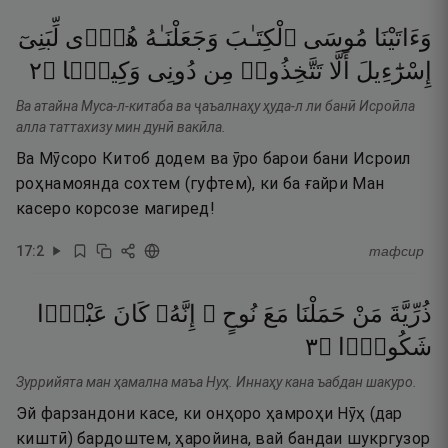
وَءَاتَيْنَا
مُوسَى
ٱلْكِتَـٰبَ
وَجَعَلْنَـٰهُ
هُدًۭى
لِّبَنِىٓ
٢
۝
وَكِيلًۭا
دُونِى
مِن
تَتَّخِذُوا۟
أَلَّا
إِسْرَٰٓءِيلَ
Ва атайна Муса-л-китаба ва ҷаъалнаҳу ҳуда-л ли банӣ Исроӣла
алла таттахизу мин дунӣ вакӣла.
Ва Мӯсоро Китоб додем ва ӯро барои бани Исроил
роҳнамоянда сохтем (гуфтем), ки ба ғайри Ман
касеро корсозе магиред!
17
:
2
тафсир
ذُرِّيَّةَ
مَنْ
حَمَلْنَا
مَعَ
نُوحٍ ۚ
إِنَّهُۥ
كَانَ
عَبْدًۭا
٣
۝
شَكُورًۭا
Зуррийята ман ҳамална маъа Нуҳ. Иннаҳу кана ъабдан шакуро.
Эй фарзандони касе, ки онҳоро ҳамроҳи Нӯҳ (дар
киштӣ) бардоштем, ҳаройина, вай бандаи шукргузор