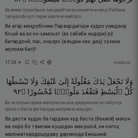
Ва имма туъриЗанна ъанҳумубтиғаа раҳмати-м ми-р Раббика
тарҷуҳа фа қул лаҳум қавла-м майсуро.
Ва агар меҳрубонии Парвардигори худро умедвор
бошӣ ва аз он ҷамоъат (аз сабаби нодори) рӯ
бигардонӣ, пас, онҳоро (ваъдаи нек деҳ) сухани
мулоим бигӯ!
17
:
28
тафсир
وَلَا
تَجْعَلْ
يَدَكَ
مَغْلُولَةً
إِلَىٰ
عُنُقِكَ
وَلَا
تَبْسُطْهَا
٢٩
۝
مَّحْسُورًا
مَلُومًۭا
فَتَقْعُدَ
ٱلْبَسْطِ
كُلَّ
Ва ла таҷъал ядака мағлулатан ила ъунуқика ва ла табсутҳа
кулла-л-басти фа тақъуда малума-м маҳсуро.
Ва дасти худро ба гардани худ баста (бахилӣ) макун
ва онро бо тамоми кушодан макушой, ки онгоҳ
маломаткардашудаву дармонда биншинӣ.