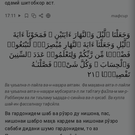
одамӣ шитобкор аст.
17
:
11
тафсир
وَجَعَلْنَا
ٱلَّيْلَ
وَٱلنَّهَارَ
ءَايَتَيْنِ ۖ
فَمَحَوْنَآ
ءَايَةَ
ٱلَّيْلِ
وَجَعَلْنَآ
ءَايَةَ
ٱلنَّهَارِ
مُبْصِرَةًۭ
لِّتَبْتَغُوا۟
فَضْلًۭا
مِّن
رَّبِّكُمْ
وَلِتَعْلَمُوا۟
عَدَدَ
ٱلسِّنِينَ
وَٱلْحِسَابَ ۚ
وَكُلَّ
شَىْءٍۢ
فَصَّلْنَـٰهُ
١٢
۝
تَفْصِيلًۭا
Ва ҷаъална-л-лайла ва-н-наҳара аятаян. Фа маҳавна аята-л-лайли
ва ҷаъална аята-н-наҳари мубсирата-л ли табтағу фаЗла-м ми-р-
Раббикум ва ли таъламу ъадада-с-синӣна ва-л-ҳисаб. Ва кулла
шай-ин фассалнаҳу тафсӣла.
Ва гардонидем шаб ва рӯзро ду нишона, пас,
нишонаи шабро маҳв кардем ва нишонаи рӯзро
сабаби дидани шумо гардонидем, то аз