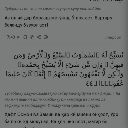
Субҳанаҳу ва таъала ъамма яқулуна ъулувван кабӣро.
Аз он чӣ дар борааш мегӯянд, Ӯ пок аст, бартару
баланду бузург аст!
17
:
43
тафсир
تُسَبِّحُ
لَهُ
ٱلسَّمَـٰوَٰتُ
ٱلسَّبْعُ
وَٱلْأَرْضُ
وَمَن
فِيهِنَّ ۚ
وَإِن
مِّن
شَىْءٍ
إِلَّا
يُسَبِّحُ
بِحَمْدِهِۦ
وَلَـٰكِن
لَّا
تَفْقَهُونَ
تَسْبِيحَهُمْ ۗ
إِنَّهُۥ
كَانَ
حَلِيمًا
٤٤
۝
غَفُورًۭا
Тусаббиҳу лаҳу-с-самавату-с-сабъу ва-л-арЗу ва ман фӣҳинн. Ва
им мин шай-ин илла юсаббиҳу би ҳамдиҳӣ ва лаки-л ла
тафқаҳуна тасбӣҳаҳум. Иннаҳу кана ҳалӣман Ғафуро.
Ҳафт Осмон ва Замин ва ҳар кӣ миёни онҳост, Ӯро
ба покӣ ёд мекунад. Ва ҳеҷ чиз нест, магар бо