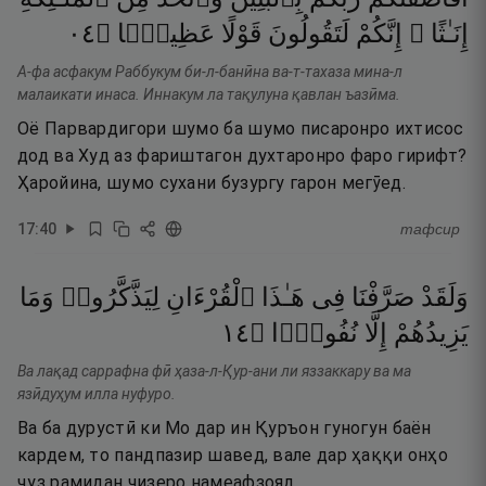
٤٠
۝
عَظِيمًۭا
قَوْلًا
لَتَقُولُونَ
إِنَّكُمْ
إِنَـٰثًا ۚ
А-фа асфакум Раббукум би-л-банӣна ва-т-тахаза мина-л
малаикати инаса. Иннакум ла тақулуна қавлан ъазӣма.
Оё Парвардигори шумо ба шумо писаронро ихтисос
дод ва Худ аз фариштагон духтаронро фаро гирифт?
Ҳаройина, шумо сухани бузургу гарон мегӯед.
17
:
40
тафсир
وَلَقَدْ
صَرَّفْنَا
فِى
هَـٰذَا
ٱلْقُرْءَانِ
لِيَذَّكَّرُوا۟
وَمَا
٤١
۝
نُفُورًۭا
إِلَّا
يَزِيدُهُمْ
Ва лақад саррафна фӣ ҳаза-л-Қур-ани ли яззаккару ва ма
язӣдуҳум илла нуфуро.
Ва ба дурустӣ ки Мо дар ин Қуръон гуногун баён
кардем, то пандпазир шавед, вале дар ҳаққи онҳо
ҷуз рамидан чизеро намеафзояд.