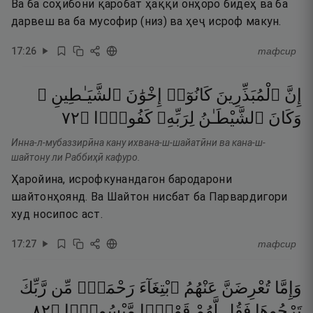
Ва ба соҳибони қаробат ҳаққи онҳоро бидеҳ ва ба
дарвеш ва ба мусофир (низ) ва ҳеҷ исроф макун.
17
:
26
тафсир
إِنَّ
ٱلْمُبَذِّرِينَ
كَانُوٓا۟
إِخْوَٰنَ
ٱلشَّيَـٰطِينِ ۖ
٢٧
۝
كَفُورًۭا
لِرَبِّهِۦ
ٱلشَّيْطَـٰنُ
وَكَانَ
Инна-л-мубаззирӣна кану ихвана-ш-шайатӣни ва кана-ш-
шайтону ли Раббиҳӣ кафуро.
Ҳаройина, исрофкунандагон бародарони
шайтонҳоянд. Ва Шайтон нисбат ба Парвардигори
худ носипос аст.
17
:
27
тафсир
وَإِمَّا
تُعْرِضَنَّ
عَنْهُمُ
ٱبْتِغَآءَ
رَحْمَةٍۢ
مِّن
رَّبِّكَ
٢٨
۝
مَّيْسُورًۭا
قَوْلًۭا
لَّهُمْ
فَقُل
تَرْجُوهَا