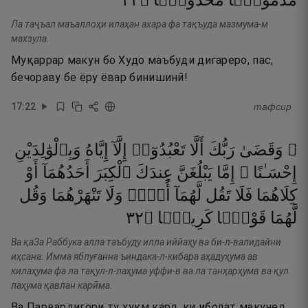
٢٢
۝
مَّخْذُولًۭا
مَذْمُومًۭا
Ла таҷъал маъаллоҳи илаҳан ахара фа тақъуда мазмума-м
махзула.
Муқаррар макун бо Худо маъбуди дигареро, пас,
бечораву бе ёру ёвар бинишинӣ!
17
:
22
тафсир
۞ وَقَضَىٰ
رَبُّكَ
أَلَّا
تَعْبُدُوٓا۟
إِلَّآ
إِيَّاهُ
وَبِٱلْوَٰلِدَيْنِ
إِحْسَـٰنًا ۚ
إِمَّا
يَبْلُغَنَّ
عِندَكَ
ٱلْكِبَرَ
أَحَدُهُمَآ
أَوْ
كِلَاهُمَا
فَلَا
تَقُل
لَّهُمَآ
أُفٍّۢ
وَلَا
تَنْهَرْهُمَا
وَقُل
٢٣
۝
كَرِيمًۭا
قَوْلًۭا
لَّهُمَا
Ва қаЗа Раббука алла таъбуду илла иййаҳу ва би-л-валидайни
иҳсана. Имма яблуғанна ъиндака-л-кибара аҳадуҳума ав
килаҳума фа ла тақул-л-лаҳума уффи-в ва ла танҳарҳумв ва қул
лаҳума қавлан карӣма.
Ва Парвардигори ту ҳукм кард, ки ибодат макунед