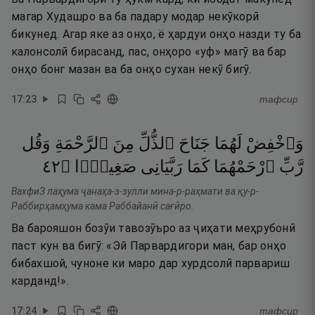
магар Худашро ва ба падару модар некӯкорӣ
бикунед. Агар яке аз онҳо, ё ҳардуи онҳо назди ту ба
калонсолӣ бирасанд, пас, онҳоро «уф» магӯ ва бар
онҳо бонг мазан ва ба онҳо сухан некӯ бигӯ.
17
:
23
тафсир
وَٱخْفِضْ
لَهُمَا
جَنَاحَ
ٱلذُّلِّ
مِنَ
ٱلرَّحْمَةِ
وَقُل
٢٤
۝
صَغِيرًۭا
رَبَّيَانِى
كَمَا
ٱرْحَمْهُمَا
رَّبِّ
ВахфиЗ лаҳума ҷанаҳа-з-зулли мина-р-раҳмати ва қу-р-
Раббирҳамҳума кама Раббайанӣ сағӣро.
Ва барояшон бозӯи тавозӯъро аз ҷиҳати меҳрубонӣ
паст кун ва бигӯ: «Эй Парвардигори ман, бар онҳо
бибахшой, чуноне ки маро дар хурдсолӣ парвариш
карданд!».
17
:
24
тафсир