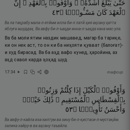
حَتَّىٰ
يَبْلُغَ
أَشُدَّهُۥ ۚ
وَأَوْفُوا۟
بِٱلْعَهْدِ ۖ
إِنَّ
٣٤
۝
مَسْـُٔولًۭا
كَانَ
ٱلْعَهْدَ
Ва ла тақрабу мала-л-ятӣми илла би-л латӣ ҳия аҳсану ҳатта
яблуға ашуддаҳ. Ва авфу би-л-ъаҳди инна-л-ъаҳда кана мас-ула.
Ва ба моли ятим наздик машавед, магар ба тариқе,
ки он нек аст, то он ки ба ниҳояти қувват (балоғат)-
и худ бирасад. Ва ба аҳд вафо кунед, ҳаройина, аз
аҳд савол карда ҳоҳад шуд.
17
:
34
тафсир
وَأَوْفُوا۟
ٱلْكَيْلَ
إِذَا
كِلْتُمْ
وَزِنُوا۟
بِٱلْقِسْطَاسِ
ٱلْمُسْتَقِيمِ ۚ
ذَٰلِكَ
خَيْرٌۭ
٣٥
۝
تَأْوِيلًۭا
وَأَحْسَنُ
Ва авфу-л-кайла иза килтум ва зину би-л-қистаси-л-мустақӣм.
залика хайру-в ва аҳсану таъвӣла.