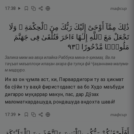
17
:
38
тафсир
ذَٰلِكَ
مِمَّآ
أَوْحَىٰٓ
إِلَيْكَ
رَبُّكَ
مِنَ
ٱلْحِكْمَةِ ۗ
وَلَا
تَجْعَلْ
مَعَ
ٱللَّهِ
إِلَـٰهًا
ءَاخَرَ
فَتُلْقَىٰ
فِى
جَهَنَّمَ
٣٩
۝
مَّدْحُورًا
مَلُومًۭا
Залика мим ма авҳа илайка Раббука мина-л-ҳикмаҳ. Ва ла
таҷъал маъаллоҳи илаҳан ахара фа тулқа фӣ Ҷаҳаннама малума-
м мадҳуро.
Ин аз он ҷумла аст, ки, Парвардигори ту аз ҳикмат
ба сӯйи ту ваҳй фиристодааст ва бо Худо маъбуди
дигарро муқаррар макун, пас, дар Дӯзах
маломаткардашуда, рондашуда андохта шавӣ!
17
:
39
тафсир
أَفَأَصْفَىٰكُمْ
رَبُّكُم
بِٱلْبَنِينَ
وَٱتَّخَذَ
مِنَ
ٱلْمَلَـٰٓئِكَةِ