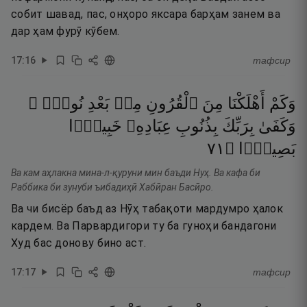
собит шавад, пас, онҳоро яксара барҳам занем ва
дар ҳам фурӯ кӯбем.
17
:
16
тафсир
وَكَمْ
أَهْلَكْنَا
مِنَ
ٱلْقُرُونِ
مِنۢ
بَعْدِ
نُوحٍۢ ۗ
وَكَفَىٰ
بِرَبِّكَ
بِذُنُوبِ
عِبَادِهِۦ
خَبِيرًۢا
١٧
۝
بَصِيرًۭا
Ва кам аҳлакна мина-л-қуруни мин баъди Нуҳ. Ва кафа би
Раббика би зунуби ъибадиҳӣ Хабӣран Басӣро.
Ва чи бисёр баъд аз Нӯҳ табақоти мардумро ҳалок
кардем. Ва Парвардигори ту ба гуноҳи бандагони
Худ бас донову бино аст.
17
:
17
тафсир