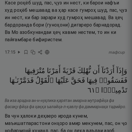
Касе роҳёб шуд, пас, ҷуз ин нест, ки барои нафъи
худ роҳёб мешавад ва ҳар касе гумроҳ шуд, пас, ҷуз
ин нест, ки бар зарари худ гумроҳ мешавад. Ва ҳеҷ
бардоранда бори (гуноҳони) дигареро барнадорад.
Ва Мо азобкунандаи ҳеҷ кавме нестем, то ин ки
пайғамбаре бифиристем.
17
:
15
тафсир
وَإِذَآ
أَرَدْنَآ
أَن
نُّهْلِكَ
قَرْيَةً
أَمَرْنَا
مُتْرَفِيهَا
فَفَسَقُوا۟
فِيهَا
فَحَقَّ
عَلَيْهَا
ٱلْقَوْلُ
فَدَمَّرْنَـٰهَا
١٦
۝
تَدْمِيرًۭا
Ва иза арадна ан-н-нуҳлика қарятан амарна мутрафӣҳа фа
фасақу фӣҳа фа ҳаққа ъалайҳа-л-қавлу фа даммарнаҳа тадмӣро.
Ва чун ҳалоки деҳаеро ирода кунем,
маъишатпарастони онҳоро амир мекунем, пас, он ҷо
нофармонӣ кунанд, пас, ба он деҳа ваъдаи азоб