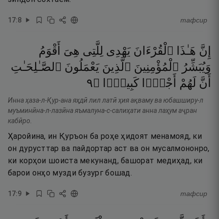
17
:
8
тафсир
إِنَّ
هَـٰذَا
ٱلْقُرْءَانَ
يَهْدِى
لِلَّتِى
هِىَ
أَقْوَمُ
وَيُبَشِّرُ
ٱلْمُؤْمِنِينَ
ٱلَّذِينَ
يَعْمَلُونَ
ٱلصَّـٰلِحَـٰتِ
٩
۝
كَبِيرًۭا
أَجْرًۭا
لَهُمْ
أَنَّ
Инна ҳаза-л-Қур-ана яҳдӣ лил латӣ ҳия ақваму ва юбашширу-л
муъминӣна-л-лазӣна яъмалуна-с-салиҳати анна лаҳум аҷран
кабӣро.
Ҳаройина, ин Қуръон ба роҳе ҳидоят менамояд, ки
он дурусттар ва пайдортар аст ва он мусалмононро,
ки корҳои шоиста мекунанд, башорат медиҳад, ки
барои онҳо музди бузург бошад.
17
:
9
тафсир