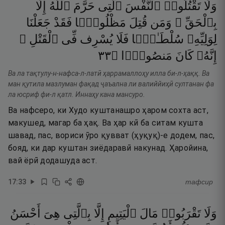
وَلَا
تَقْتُلُوا۟
ٱلنَّفْسَ
ٱلَّتِى
حَرَّمَ
ٱللَّهُ
إِلَّا
بِٱلْحَقِّ ۗ
وَمَن
قُتِلَ
مَظْلُومًۭا
فَقَدْ
جَعَلْنَا
لِوَلِيِّهِۦ
سُلْطَـٰنًۭا
فَلَا
يُسْرِف
فِّى
ٱلْقَتْلِ ۖ
٣٣
۝
مَنصُورًۭا
كَانَ
إِنَّهُۥ
Ва ла тақтулу-н-нафса-л-латӣ ҳаррамаллоҳу илла би-л-ҳаққ. Ва
ман қутила мазлуман фақад ҷаъална ли валиййиҳӣ султанан фа
ла юсриф фи-л қатл. Иннаҳу кана мансуро.
Ва нафсеро, ки Худо куштанашро ҳаром сохта аст,
макушед, магар ба ҳақ. Ва ҳар кӣ ба ситам кушта
шавад, пас, вориси ӯро қувват (ҳуқуқ)-е додем, пас,
бояд, ки дар куштан зиёдаравӣ накунад. Ҳаройина,
вай ёрӣ додашуда аст.
17
:
33
тафсир
وَلَا
تَقْرَبُوا۟
مَالَ
ٱلْيَتِيمِ
إِلَّا
بِٱلَّتِى
هِىَ
أَحْسَنُ