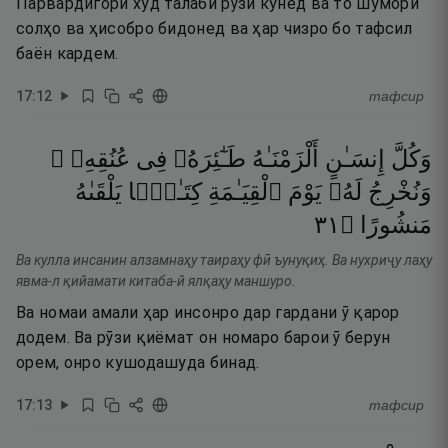
Парвардигори худ талаби рӯзӣ кунед ва то шумори
солҳо ва ҳисобро бидонед ва ҳар чизро бо тафсил
баён кардем.
17
:
12
тафсир
وَكُلَّ
إِنسَـٰنٍ
أَلْزَمْنَـٰهُ
طَـٰٓئِرَهُۥ
فِى
عُنُقِهِۦ ۖ
وَنُخْرِجُ
لَهُۥ
يَوْمَ
ٱلْقِيَـٰمَةِ
كِتَـٰبًۭا
يَلْقَىٰهُ
١٣
۝
مَنشُورًا
Ва кулла инсанин алзамнаҳу таираҳу фӣ ъунуқиҳ. Ва нухриҷу лаҳу
явма-л қийамати китаба-й ялқаҳу маншуро.
Ва номаи амали ҳар инсонро дар гардани ӯ қарор
додем. Ва рӯзи қиёмат он номаро барои ӯ берун
орем, онро кушодашуда бинад.
17
:
13
тафсир