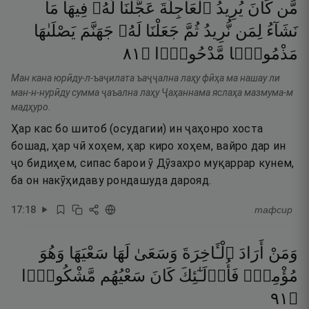
مَّن
كَانَ
يُرِيدُ
ٱلْعَاجِلَةَ
عَجَّلْنَا
لَهُۥ
فِيهَا
مَا
نَشَآءُ
لِمَن
نُّرِيدُ
ثُمَّ
جَعَلْنَا
لَهُۥ
جَهَنَّمَ
يَصْلَىٰهَا
١٨
۝
مَّدْحُورًۭا
مَذْمُومًۭا
Ман кана юрӣду-л-ъаҷилата ъаҷҷална лаҳу фӣҳа ма нашау ли
ман-н-нурӣду сумма ҷаъална лаҳу Ҷаҳаннама яслаҳа мазмума-м
мадҳуро.
Ҳар кас бо шитоб (осудагии) ин ҷаҳонро хоста
бошад, ҳар чӣ хоҳем, ҳар киро хоҳем, вайро дар ин
ҷо бидиҳем, сипас барои ӯ Дӯзахро муқаррар кунем,
ба он накӯҳидаву рондашуда дарояд.
17
:
18
тафсир
وَمَنْ
أَرَادَ
ٱلْـَٔاخِرَةَ
وَسَعَىٰ
لَهَا
سَعْيَهَا
وَهُوَ
مُؤْمِنٌۭ
فَأُو۟لَـٰٓئِكَ
كَانَ
سَعْيُهُم
مَّشْكُورًۭا
١٩
۝