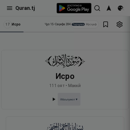
Quran.tj
17
Исро
Тарҷума
Мусҳаф
Ҷуз
15
•
Саҳифа
284
Исро
111
оят •
Маккӣ
Маълумот
▼
ℹ️