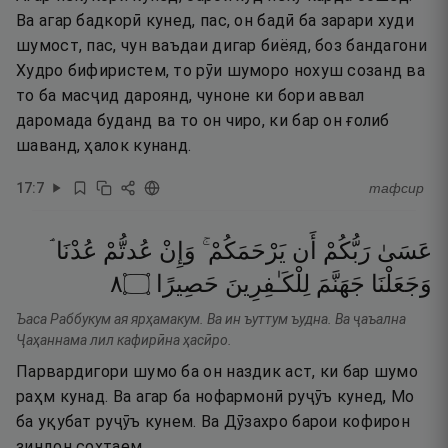
Ва агар бадкорӣ кунед, пас, он бадӣ ба зарари худи
шумост, пас, чун ваъдаи дигар биёяд, боз бандагони
Худро бифиристем, то рӯи шуморо нохуш созанд ва
то ба масҷид дароянд, чуноне ки бори аввал
даромада буданд ва то он чиро, ки бар он ғолиб
шаванд, ҳалок кунанд.
17
:
7
тафсир
عَسَىٰ
رَبُّكُمْ
أَن
يَرْحَمَكُمْ ۚ
وَإِنْ
عُدتُّمْ
عُدْنَا ۘ
٨
۝
حَصِيرًا
لِلْكَـٰفِرِينَ
جَهَنَّمَ
وَجَعَلْنَا
Ъаса Раббукум ая ярҳамакум. Ва ин ъуттум ъудна. Ва ҷаъална
Ҷаҳаннама лил кафирӣна ҳасӣро.
Парвардигори шумо ба он наздик аст, ки бар шумо
раҳм кунад. Ва агар ба нофармонӣ руҷӯъ кунед, Мо
ба уқубат руҷӯъ кунем. Ва Дӯзахро барои кофирон
зиндон сохтаем.