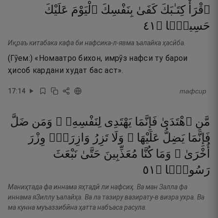
عَلَيْكَ
ٱلْيَوْمَ
بِنَفْسِكَ
كَفَىٰ
كِتَـٰبَكَ
ٱقْرَأْ
١٤
۝
حَسِيبًۭا
Иқраъ китабака кафа би нафсика-л-явма ъалайка ҳасӣба.
(Гӯем:) «Номаатро бихон, имрӯз нафси ту барои
ҳисоб кардани худат бас аст».
17
:
14
тафсир
ضَلَّ
وَمَن
لِنَفْسِهِۦ ۖ
يَهْتَدِى
فَإِنَّمَا
ٱهْتَدَىٰ
مَّنِ
وِزْرَ
وَازِرَةٌۭ
تَزِرُ
وَلَا
عَلَيْهَا ۚ
يَضِلُّ
فَإِنَّمَا
نَبْعَثَ
حَتَّىٰ
مُعَذِّبِينَ
كُنَّا
وَمَا
أُخْرَىٰ ۗ
١٥
۝
رَسُولًۭا
Маниҳтада фа иннама яҳтадӣ ли нафсиҳ. Ва ман Залла фа
иннама яЗиллу ъалайҳа. Ва ла тазиру вазирату-в визра ухра. Ва
ма кунна муъаззибӣна ҳатта набъаса расула.