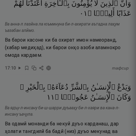
لَهُمْ
أَعْتَدْنَا
بِٱلْـَٔاخِرَةِ
يُؤْمِنُونَ
لَا
ٱلَّذِينَ
وَأَنَّ
١٠
۝
أَلِيمًۭا
عَذَابًا
Ва анна-л лазӣна ла юъминуна би-л-ахирати аътадна лаҳум
ъазабан алӣмо.
Ва барои касоне ки ба охират имон намеоранд,
(хабар медиҳад), ки барои онҳо азоби аламнокро
омода кардаем.
17
:
10
тафсир
بِٱلْخَيْرِ ۖ
دُعَآءَهُۥ
بِٱلشَّرِّ
ٱلْإِنسَـٰنُ
وَيَدْعُ
١١
۝
عَجُولًۭا
ٱلْإِنسَـٰنُ
وَكَانَ
Ва ядъу-л-инсану би-ш-шарри дуъааҳу би-л-хаяри ва кана-л-
инсану ъаҷула.
Ва одамӣ монанди ба некуӣ дуъо карданаш, дар
ҳолати тангдилӣ ба бадӣ (низ) дуъо мекунад ва