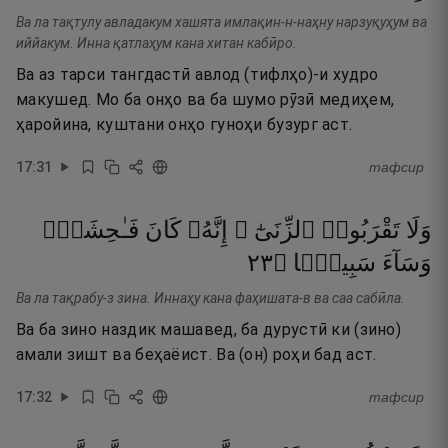
Ва ла тақтулу авладакум хашята имлақин-н-наҳну нарзуқуҳум ва
иййакум. Инна қатлаҳум кана хитан кабӣро.
Ва аз тарси тангдастӣ авлод (тифлҳо)-и худро
макушед. Мо ба онҳо ва ба шумо рӯзӣ медиҳем,
ҳаройина, куштани онҳо гуноҳи бузург аст.
17
:
31
тафсир
فَـٰحِشَةًۭ
كَانَ
إِنَّهُۥ
ٱلزِّنَىٰٓ ۖ
تَقْرَبُوا۟
وَلَا
٣٢
۝
سَبِيلًۭا
وَسَآءَ
Ва ла тақрабу-з зина. Иннаҳу кана фаҳишата-в ва саа сабӣла.
Ва ба зино наздик машавед, ба дурустӣ ки (зино)
амали зишт ва беҳаёист. Ва (он) роҳи бад аст.
17
:
32
тафсир