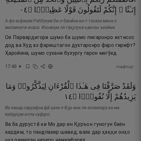
٤٠
۝
عَظِيمًۭا
قَوْلًا
لَتَقُولُونَ
إِنَّكُمْ
إِنَـٰثًا ۚ
А-фа асфакум Раббукум би-л-банӣна ва-т-тахаза мина-л
малаикати инаса. Иннакум ла тақулуна қавлан ъазӣма.
Оё Парвардигори шумо ба шумо писаронро ихтисос
дод ва Худ аз фариштагон духтаронро фаро гирифт?
Ҳаройина, шумо сухани бузургу гарон мегӯед.
17
:
40
тафсир
وَمَا
لِيَذَّكَّرُوا۟
ٱلْقُرْءَانِ
هَـٰذَا
فِى
صَرَّفْنَا
وَلَقَدْ
٤١
۝
نُفُورًۭا
إِلَّا
يَزِيدُهُمْ
Ва лақад саррафна фӣ ҳаза-л-Қур-ани ли яззаккару ва ма
язӣдуҳум илла нуфуро.
Ва ба дурустӣ ки Мо дар ин Қуръон гуногун баён
кардем, то пандпазир шавед, вале дар ҳаққи онҳо
ҷуз рамидан чизеро намеафзояд.