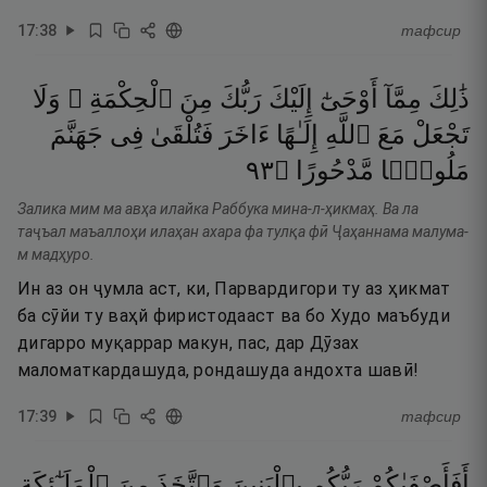
17
:
38
тафсир
وَلَا
ٱلْحِكْمَةِ ۗ
مِنَ
رَبُّكَ
إِلَيْكَ
أَوْحَىٰٓ
مِمَّآ
ذَٰلِكَ
جَهَنَّمَ
فِى
فَتُلْقَىٰ
ءَاخَرَ
إِلَـٰهًا
ٱللَّهِ
مَعَ
تَجْعَلْ
٣٩
۝
مَّدْحُورًا
مَلُومًۭا
Залика мим ма авҳа илайка Раббука мина-л-ҳикмаҳ. Ва ла
таҷъал маъаллоҳи илаҳан ахара фа тулқа фӣ Ҷаҳаннама малума-
м мадҳуро.
Ин аз он ҷумла аст, ки, Парвардигори ту аз ҳикмат
ба сӯйи ту ваҳй фиристодааст ва бо Худо маъбуди
дигарро муқаррар макун, пас, дар Дӯзах
маломаткардашуда, рондашуда андохта шавӣ!
17
:
39
тафсир
ٱلْمَلَـٰٓئِكَةِ
مِنَ
وَٱتَّخَذَ
بِٱلْبَنِينَ
رَبُّكُم
أَفَأَصْفَىٰكُمْ