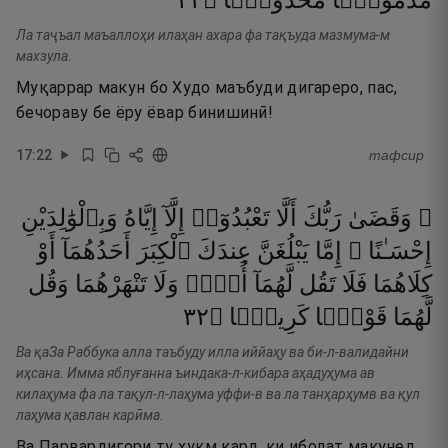
٢٢
۝
مَّخْذُولًۭا
مَذْمُومًۭا
Ла таҷъал маъаллоҳи илаҳан ахара фа тақъуда мазмума-м
махзула.
Муқаррар макун бо Худо маъбуди дигареро, пас,
бечораву бе ёру ёвар бинишинӣ!
17
:
22
тафсир
وَبِٱلْوَٰلِدَيْنِ
إِيَّاهُ
إِلَّآ
تَعْبُدُوٓا۟
أَلَّا
رَبُّكَ
۞ وَقَضَىٰ
أَوْ
أَحَدُهُمَآ
ٱلْكِبَرَ
عِندَكَ
يَبْلُغَنَّ
إِمَّا
إِحْسَـٰنًا ۚ
وَقُل
تَنْهَرْهُمَا
وَلَا
أُفٍّۢ
لَّهُمَآ
تَقُل
فَلَا
كِلَاهُمَا
٢٣
۝
كَرِيمًۭا
قَوْلًۭا
لَّهُمَا
Ва қаЗа Раббука алла таъбуду илла иййаҳу ва би-л-валидайни
иҳсана. Имма яблуғанна ъиндака-л-кибара аҳадуҳума ав
килаҳума фа ла тақул-л-лаҳума уффи-в ва ла танҳарҳумв ва қул
лаҳума қавлан карӣма.
Ва Парвардигори ту ҳукм кард, ки ибодат макунед