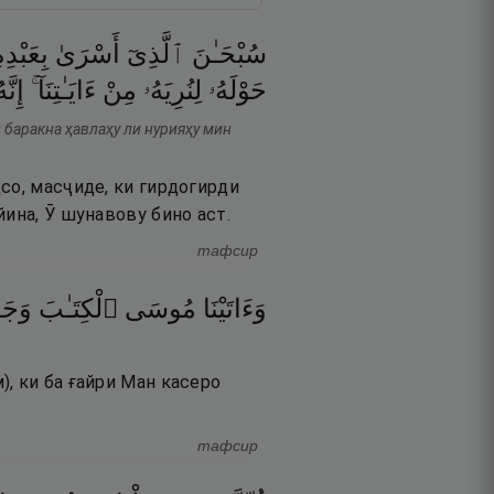
سُبْحَـٰنَ
ٱلَّذِىٓ
أَسْرَىٰ
بِعَبْدِ
حَوْلَهُۥ
لِنُرِيَهُۥ
مِنْ
ءَايَـٰتِنَآ ۚ
إِنَّه
 баракна ҳавлаҳу ли нурияҳу мин
со, масҷиде, ки гирдогирди
йина, Ӯ шунавову бино аст.
тафсир
وَءَاتَيْنَا
مُوسَى
ٱلْكِتَـٰبَ
وَجَعَ
, ки ба ғайри Ман касеро
тафсир