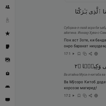
Пайғамбарон
َا
ٱلَّذِى
بَـٰرَكْنَا
Дуоҳо
Субҳана-л-лазӣ асра би ъа
айатина. Иннаҳу Ҳува-с-Сам
Асмоул Ҳусно
Пок аст Зоте, ки банд
онро баракат ниҳодем,
Фарзи айн
17
:
1
Галерея
٢
۝
وَكِيلًۭا
ى
Махзани Маърифат
Ва атайна Муса-л-китаба ва
Ва Мӯсоро Китоб додем
Барномаи мобилӣ
корсозе магиред!
17
:
2
Пахшҳои зинда