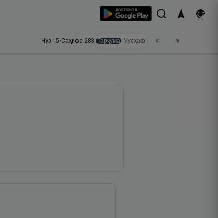
Ҷуз
15
•
Саҳифа
283
Тарҷума
Мусҳаф