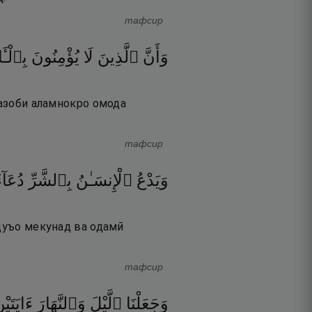
тафсир
وَأَنَّ
ٱلَّذِينَ
لَا
يُؤْمِنُونَ
بِٱلْـَٔ
 азоби аламнокро омода
тафсир
وَيَدْعُ
ٱلْإِنسَـٰنُ
بِٱلشَّرِّ
دُعَآ
 дуъо мекунад ва одамӣ
тафсир
وَجَعَلْنَا
ٱلَّيْلَ
وَٱلنَّهَارَ
ءَايَت ۖ