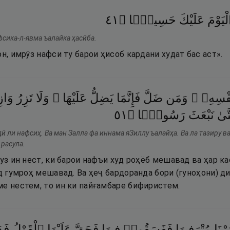
١٤
۝
حَسِيبًۭا
عَلَيْكَ
ْيَوْمَ
фсика-л-явма ъалайка ҳасӣба.
он, имрӯз нафси ту барои ҳисоб кардани худат бас аст».
ِنَفْسِهِۦ
وَمَن
ضَلَّ
فَإِنَّمَا
يَضِلُّ
عَلَيْهَا ۚ
وَلَا
تَزِرُ
وَاز
١٥
۝
رَسُولًۭا
نَبْعَثَ
َّىٰ
 ли нафсиҳ. Ва ман Залла фа иннама яЗиллу ъалайҳа. Ва ла тазиру ва
 расула.
ҷуз ин нест, ки барои нафъи худ роҳёб мешавад ва ҳар ка
уд гумроҳ мешавад. Ва ҳеҷ бардоранда бори (гуноҳони) д
ме нестем, то ин ки пайғамбаре бифиристем.
رْنَا
مُتْرَفِيهَا
فَفَسَقُوا۟
فِيهَا
فَحَقَّ
عَلَيْهَا
ٱلْقَوْلُ
فَدَ