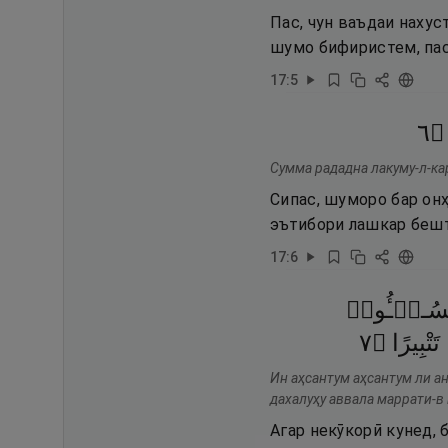
Пас, чун ваъдаи нахус
шумо бифиристем, пас,
17
:
5
٦
۝
Сумма рададна лакуму-л-ка
Сипас, шуморо бар он
эътибори лашкар бешт
17
:
6
يَسُـۥٓـُٔوا۟
٧
۝
تَتْبِيرًا
Ин аҳсантум аҳсантум ли ан
дахалуҳу аввала маррати-в
Агар некӯкорӣ кунед, б