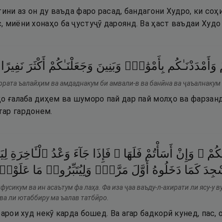
тини аз он ду ваъда фаро расад, бандагони Худро, ки соҳ
 миёни хонаҳо ба ҷустуҷӯ дароянд. Ва ҳаст ваъдаи Худ
وَأَمْدَدْنَـٰكُم
بِأَمْوَٰلٍۢ
وَبَنِينَ
وَجَعَلْنَـٰكُمْ
أَكْثَرَ
نَفِيرًا
ррата ъалайҳим ва амдаднакум би амвали-в ва банӣна ва ҷаъалнакум
ҳо ғалаба диҳем ва шуморо пай дар пай молҳо ва фарза
ар гардонем.
ُسِكُمْ
وَإِنْ
أَسَأْتُمْ
فَلَهَا ۚ
فَإِذَا
جَآءَ
وَعْدُ
ٱلْـَٔاخِرَةِ
لِ
جِدَ
كَمَا
دَخَلُوهُ
أَوَّلَ
مَرَّةٍۢ
وَلِيُتَبِّرُوا۟
مَا
عَلَوْا۟
фусикум ва ин асаътум фа лаҳа. Фа иза ҷаа ваъду-л-ахирати ли ясу-у 
 ва ли ютаббиру ма ъалав татбӣро.
арои худ некӯ карда бошед. Ва агар бадкорӣ кунед, пас, 