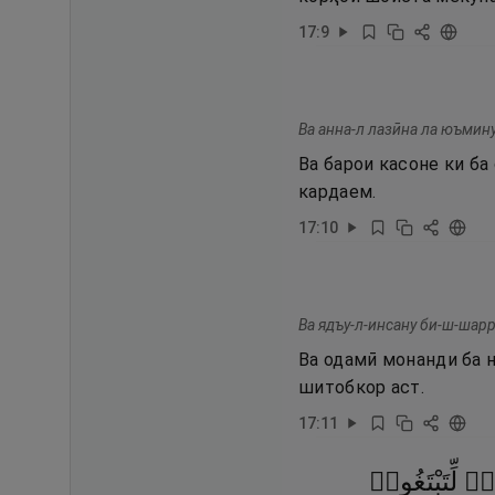
17
:
9
Ва анна-л лазӣна ла юъмин
Ва барои касоне ки ба
кардаем.
17
:
10
Ва ядъу-л-инсану би-ш-шарр
Ва одамӣ монанди ба н
шитобкор аст.
17
:
11
ةًۭ
لِّتَبْتَغُوا۟