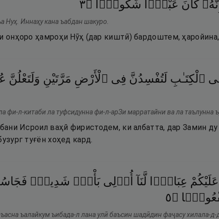
٣
۝
شَكُورًۭا
عَبْدًۭا
كَانَ
نَّهُۥ
а Нуҳ. Иннаҳу кана ъабдан шакуро.
и онҳоро ҳамроҳи Нӯҳ (дар киштӣ) бардоштем, ҳаройина,
ِى
ٱلْكِتَـٰبِ
لَتُفْسِدُنَّ
فِى
ٱلْأَرْضِ
مَرَّتَيْنِ
وَلَتَعْلُنَّ
عُ
ла фи-л-китаби ла туфсидунна фи-л-арЗи марратайни ва ла таълунна 
 бани Исроил ваҳй фиристодем, ки албатта, дар Замин ду
бузург туғён хоҳед кард.
عَلَيْكُمْ
عِبَادًۭا
لَّنَآ
أُو۟لِى
بَأْسٍۢ
شَدِيدٍۢ
فَجَاس
٥
۝
فْعُولًۭا
аъасна ъалайкум ъибада-л лана улӣ баъсин шадӣдин фаҷасу хилала-д-