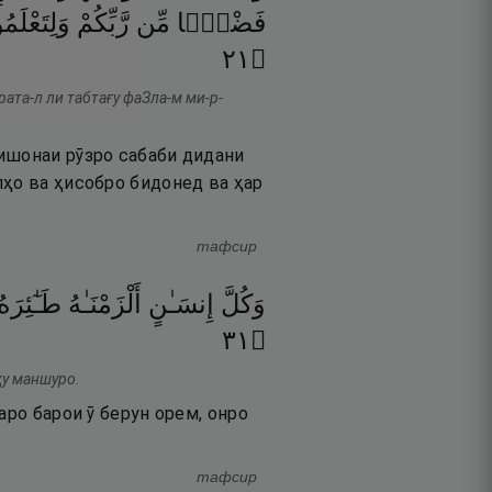
فَضْلًۭا
مِّن
رَّبِّكُمْ
وَلِتَعْلَ
١٢
۝
рата-л ли табтағу фаЗла-м ми-р-
ишонаи рӯзро сабаби дидани
лҳо ва ҳисобро бидонед ва ҳар
тафсир
وَكُلَّ
إِنسَـٰنٍ
أَلْزَمْنَـٰهُ
طَـٰٓئِرَه
١٣
۝
ҳу маншуро.
аро барои ӯ берун орем, онро
тафсир