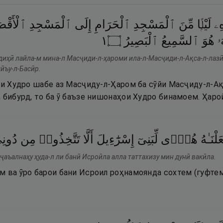
هِۦ
لَيْلًۭا
مِّنَ
ٱلْمَسْجِدِ
ٱلْحَرَامِ
إِلَى
ٱلْمَسْجِدِ
ٱلْأَقْص
١
۝
ٱلْبَصِيرُ
ٱلسَّمِيعُ
هُوَ
ُۥ
бдиҳӣ лайла-м мина-л Масҷиди-л-ҳароми ила-л-Масҷиди-л-Ақса-л-лазӣ
ӣъу-л-Басӣр.
аи Худро шабе аз Масҷиду-л-Ҳаром ба сӯйи Масҷиду-л-Ақ
 бибурд, то ба ӯ баъзе нишонаҳои Худро бинамоем. Ҳаро
لْنَـٰهُ
هُدًۭى
لِّبَنِىٓ
إِسْرَٰٓءِيلَ
أَلَّا
تَتَّخِذُوا۟
مِن
دُونِ
 ҷаъалнаҳу ҳуда-л ли банӣ Исроӣла алла таттахизу мин дунӣ вакӣла.
 ва ӯро барои бани Исроил роҳнамоянда сохтем (гуфтем)