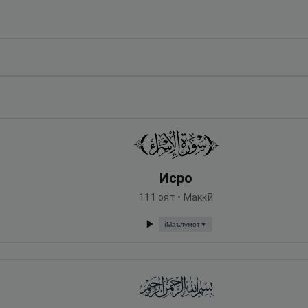
Исро
111
оят •
Маккӣ
Маълумот
▼
ℹ️