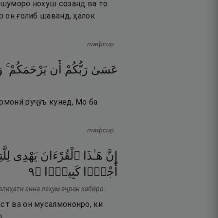
и шуморо нохуш созанд ва то
р он ғолиб шаванд, ҳалок
тафсир
عَسَىٰ
رَبُّكُمْ
أَن
يَرْحَمَكُمْ ۚ
و
армонӣ руҷӯъ кунед, Мо ба
тафсир
إِنَّ
هَـٰذَا
ٱلْقُرْءَانَ
يَهْدِى
لِلّ
٩
۝
كَبِيرًۭا
أَجْرًۭا
алиҳати анна лаҳум аҷран кабӣро.
аст ва он мусалмононро, ки
.