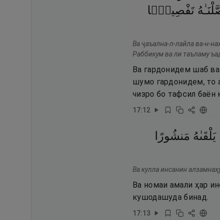
لْنَـٰهُ
تَفْصِيلًۭا
Ва ҷаъална-л-лайла ва-н-на
Раббикум ва ли таъламу ъад
Ва гардонидем шаб ва
шумо гардонидем, то 
чизро бо тафсил баён 
17
:
12
يَلْقَىٰهُ
مَنشُورًا
Ва кулла инсанин алзамнаҳу
Ва номаи амали ҳар ин
кушодашуда бинад.
17
:
13