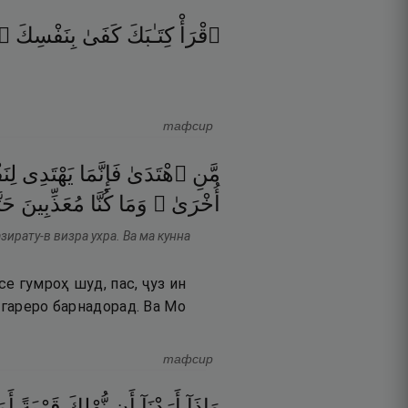
ٱقْرَأْ
كِتَـٰبَكَ
كَفَىٰ
بِنَفْسِكَ
ٱل
тафсир
مَّنِ
ٱهْتَدَىٰ
فَإِنَّمَا
يَهْتَدِى
ل ۖ
أُخْرَىٰ ۗ
وَمَا
كُنَّا
مُعَذِّبِينَ
حَت
зирату-в визра ухра. Ва ма кунна
се гумроҳ шуд, пас, ҷуз ин
игареро барнадорад. Ва Мо
тафсир
وَإِذَآ
أَرَدْنَآ
أَن
نُّهْلِكَ
قَرْيَةً
أَمَ