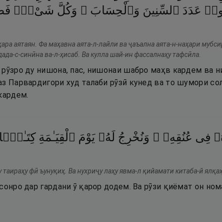
مُوا۟
عَدَدَ
ٱلسِّنِينَ
وَٱلْحِسَابَ ۚ
وَكُلَّ
شَىْءٍۢ
فَصَّ
ҳара аятаян. Фа маҳавна аята-л-лайли ва ҷаъална аята-н-наҳари мубси
ада-с-синӣна ва-л-ҳисаб. Ва кулла шай-ин фассалнаҳу тафсӣла.
 рӯзро ду нишона, пас, нишонаи шабро маҳв кардем ва н
аз Парвардигори худ талаби рӯзӣ кунед ва то шумори со
кардем.
ُۥ
فِى
عُنُقِهِۦ ۖ
وَنُخْرِجُ
لَهُۥ
يَوْمَ
ٱلْقِيَـٰمَةِ
كِتَـٰبًۭا
 таираҳу фӣ ъунуқиҳ. Ва нухриҷу лаҳу явма-л қийамати китаба-й ялқа
сонро дар гардани ӯ қарор додем. Ва рӯзи қиёмат он ном