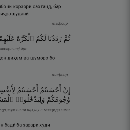
ибони корзори сахтанд, бар
о иҷрошуданӣ.
тафсир
ثُمَّ
رَدَدْنَا
لَكُمُ
ٱلْكَرَّةَ
عَلَيْهِمْ
 аксара нафӣро.
ндон диҳем ва шуморо бо
тафсир
إِنْ
أَحْسَنتُمْ
أَحْسَنتُمْ
لِأَنف ۖ
وُجُوهَكُمْ
وَلِيَدْخُلُوا۟
ٱلْمَسْ
вуҷуҳакум ва ли ядхулу-л-масҷида кама
он бадӣ ба зарари худи