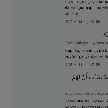
шумост, пас, чун ваъд
ба масҷид дароянд, чу
кунанд.
17
:
7
٨
Ъаса Раббукум ая ярҳамакум
Парвардигори шумо ба 
уқубат руҷӯъ кунем. В
17
:
8
َـٰلِحَـٰتِ
أَنَّ
لَهُمْ
Инна ҳаза-л-Қур-ана яҳдӣ 
Ҳаройина, ин Қуръон б
корҳои шоиста мекуна