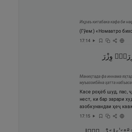
Иқраъ китабака кафа би на
(Гӯем:) «Номаатро бих
17
:
14
ِرَةٌۭ
وِزْرَ
Маниҳтада фа иннама яҳтадӣ
муъаззибӣна ҳатта набъаса
Касе роҳёб шуд, пас, 
нест, ки бар зарари х
азобкунандаи ҳеҷ кав
17
:
15
مَّرْنَـٰهَا
تَدْمِيرًۭا