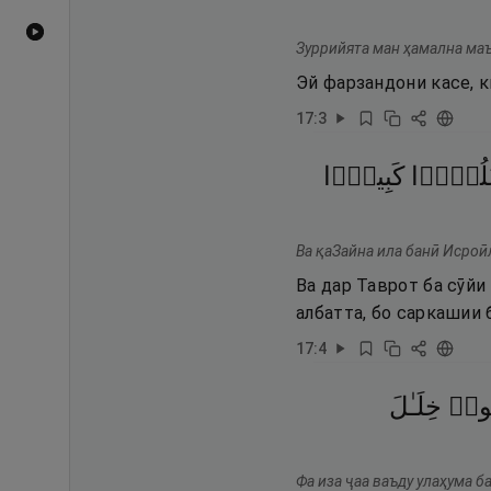
Видеоҳои YouTube
Зуррийята ман ҳамална маъ
Эй фарзандони касе, к
17
:
3
لُوًّۭا
كَبِيرًۭا
Ва қаЗайна ила банӣ Исроӣ
Ва дар Таврот ба сӯйи
албатта, бо саркашии 
17
:
4
ُوا۟
خِلَـٰلَ
Фа иза ҷаа ваъду улаҳума б