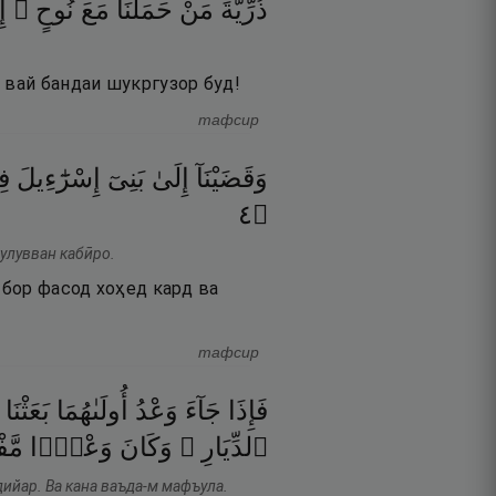
ذُرِّيَّةَ
مَنْ
حَمَلْنَا
مَعَ
نُوحٍ ۚ
إِ
 вай бандаи шукргузор буд!
тафсир
وَقَضَيْنَآ
إِلَىٰ
بَنِىٓ
إِسْرَٰٓءِيلَ
ف
٤
۝
ъулувван кабӣро.
 бор фасод хоҳед кард ва
тафсир
فَإِذَا
جَآءَ
وَعْدُ
أُولَىٰهُمَا
بَعَثْنَا
ٱلدِّيَارِ ۚ
وَكَانَ
وَعْدًۭا
مَّ
дийар. Ва кана ваъда-м мафъула.