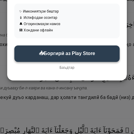
✨ Имкониятҳои бештар
📱 Истифодаи осонтар
١٠
۝
أَلِيمًۭا
عَذَابًا
لَهُمْ
أَعْتَدْنَا
اخِرَةِ
🔔 Огоҳиномаҳои намоз
💾 Хондани офлайн
уна би-л-ахирати аътадна лаҳум ъазабан алӣмо.
 охират имон намеоранд, (хабар медиҳад), ки барои онҳо
📥
Боргирӣ аз Play Store
Баъдтар
١١
۝
عَجُولًۭا
ٱلْإِنسَـٰنُ
وَكَانَ
بِٱلْخَيْرِ ۖ
ءَهُۥ
и дуъааҳу би-л-хаяри ва кана-л-инсану ъаҷула.
екуӣ дуъо карданаш, дар ҳолати тангдилӣ ба бадӣ (низ)
َيْنِ
فَمَحَوْنَآ
ءَايَةَ
ٱلَّيْلِ
وَجَعَلْنَآ
ءَايَةَ
ٱلنَّهَارِ
مُبْصِرَ