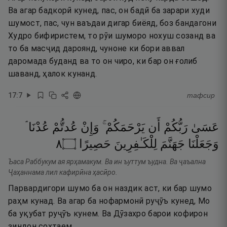
Ва агар бадкорӣ кунед, пас, он бадӣ ба зарари худи
шумост, пас, чун ваъдаи дигар биёяд, боз бандагони
Худро бифиристем, то рӯи шуморо нохуш созанд ва
то ба масҷид дароянд, чуноне ки бори аввал
даромада буданд ва то он чиро, ки бар он ғолиб
шаванд, ҳалок кунанд.
17
:
7
тафсир
عَسَىٰ
رَبُّكُمْ
أَن
يَرْحَمَكُمْ ۚ
وَإِنْ
عُدتُّمْ
عُدْنَا ۘ
٨
۝
حَصِيرًا
لِلْكَـٰفِرِينَ
جَهَنَّمَ
وَجَعَلْنَا
Ъаса Раббукум ая ярҳамакум. Ва ин ъуттум ъудна. Ва ҷаъална
Ҷаҳаннама лил кафирӣна ҳасӣро.
Парвардигори шумо ба он наздик аст, ки бар шумо
раҳм кунад. Ва агар ба нофармонӣ руҷӯъ кунед, Мо
ба уқубат руҷӯъ кунем. Ва Дӯзахро барои кофирон
зиндон сохтаем.