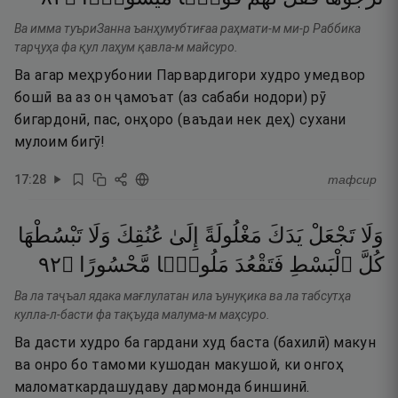
Ва имма туъриЗанна ъанҳумубтиғаа раҳмати-м ми-р Раббика
тарҷуҳа фа қул лаҳум қавла-м майсуро.
Ва агар меҳрубонии Парвардигори худро умедвор
бошӣ ва аз он ҷамоъат (аз сабаби нодори) рӯ
бигардонӣ, пас, онҳоро (ваъдаи нек деҳ) сухани
мулоим бигӯ!
17
:
28
тафсир
وَلَا
تَجْعَلْ
يَدَكَ
مَغْلُولَةً
إِلَىٰ
عُنُقِكَ
وَلَا
تَبْسُطْهَا
٢٩
۝
مَّحْسُورًا
مَلُومًۭا
فَتَقْعُدَ
ٱلْبَسْطِ
كُلَّ
Ва ла таҷъал ядака мағлулатан ила ъунуқика ва ла табсутҳа
кулла-л-басти фа тақъуда малума-м маҳсуро.
Ва дасти худро ба гардани худ баста (бахилӣ) макун
ва онро бо тамоми кушодан макушой, ки онгоҳ
маломаткардашудаву дармонда биншинӣ.