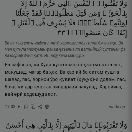
وَلَا
تَقْتُلُوا۟
ٱلنَّفْسَ
ٱلَّتِى
حَرَّمَ
ٱللَّهُ
إِلَّا
بِٱلْحَقِّ ۗ
وَمَن
قُتِلَ
مَظْلُومًۭا
فَقَدْ
جَعَلْنَا
لِوَلِيِّهِۦ
سُلْطَـٰنًۭا
فَلَا
يُسْرِف
فِّى
ٱلْقَتْلِ ۖ
٣٣
۝
مَنصُورًۭا
كَانَ
إِنَّهُۥ
Ва ла тақтулу-н-нафса-л-латӣ ҳаррамаллоҳу илла би-л-ҳаққ. Ва
ман қутила мазлуман фақад ҷаъална ли валиййиҳӣ султанан фа
ла юсриф фи-л қатл. Иннаҳу кана мансуро.
Ва нафсеро, ки Худо куштанашро ҳаром сохта аст,
макушед, магар ба ҳақ. Ва ҳар кӣ ба ситам кушта
шавад, пас, вориси ӯро қувват (ҳуқуқ)-е додем, пас,
бояд, ки дар куштан зиёдаравӣ накунад. Ҳаройина,
вай ёрӣ додашуда аст.
17
:
33
тафсир
وَلَا
تَقْرَبُوا۟
مَالَ
ٱلْيَتِيمِ
إِلَّا
بِٱلَّتِى
هِىَ
أَحْسَنُ