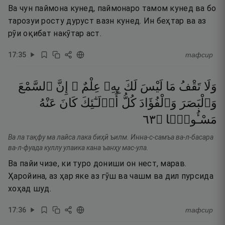
Ва чун паймона кунед, паймонаро тамом кунед ва бо
тарозуи росту дуруст вазн кунед. Ин беҳтар ва аз
рӯи оқибат накӯтар аст.
17
:
35
тафсир
وَلَا
تَقْفُ
مَا
لَيْسَ
لَكَ
بِهِۦ
عِلْمٌ ۚ
إِنَّ
ٱلسَّمْعَ
وَٱلْبَصَرَ
وَٱلْفُؤَادَ
كُلُّ
أُو۟لَـٰٓئِكَ
كَانَ
عَنْهُ
٣٦
۝
مَسْـُٔولًۭا
Ва ла тақфу ма лайса лака биҳӣ ъилм. Инна-с-самъа ва-л-басара
ва-л-фуада куллу улаика кана ъанҳу мас-ула.
Ва пайи чизе, ки туро дониши он нест, марав.
Ҳаройина, аз ҳар яке аз гӯш ва чашм ва дил пурсида
хоҳад шуд.
17
:
36
тафсир