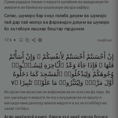
Сумма рададна лакуму-л-каррата ъалайҳим ва амдаднакум би
амвали-в ва банӣна ва ҷаъалнакум аксара нафӣро.
Сипас, шуморо бар онҳо ғалаба диҳем ва шуморо
пай дар пай молҳо ва фарзандон диҳем ва шуморо
бо эътибори лашкар бештар гардонем.
17
:
6
тафсир
إِنْ
أَحْسَنتُمْ
أَحْسَنتُمْ
لِأَنفُسِكُمْ ۖ
وَإِنْ
أَسَأْتُمْ
فَلَهَا ۚ
فَإِذَا
جَآءَ
وَعْدُ
ٱلْـَٔاخِرَةِ
لِيَسُـۥٓـُٔوا۟
وُجُوهَكُمْ
وَلِيَدْخُلُوا۟
ٱلْمَسْجِدَ
كَمَا
دَخَلُوهُ
٧
۝
تَتْبِيرًا
عَلَوْا۟
مَا
وَلِيُتَبِّرُوا۟
مَرَّةٍۢ
أَوَّلَ
Ин аҳсантум аҳсантум ли анфусикум ва ин асаътум фа лаҳа. Фа
иза ҷаа ваъду-л-ахирати ли ясу-у вуҷуҳакум ва ли ядхулу-л-
масҷида кама дахалуҳу аввала маррати-в ва ли ютаббиру ма
ъалав татбӣро.
Агар некӯкорӣ кунед, барои худ некӯ карда бошед.