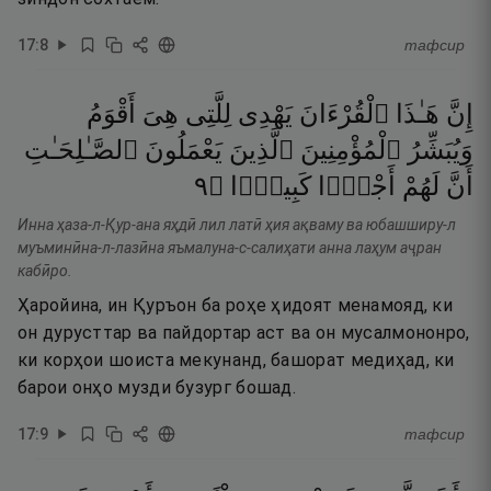
17
:
8
тафсир
إِنَّ
هَـٰذَا
ٱلْقُرْءَانَ
يَهْدِى
لِلَّتِى
هِىَ
أَقْوَمُ
وَيُبَشِّرُ
ٱلْمُؤْمِنِينَ
ٱلَّذِينَ
يَعْمَلُونَ
ٱلصَّـٰلِحَـٰتِ
٩
۝
كَبِيرًۭا
أَجْرًۭا
لَهُمْ
أَنَّ
Инна ҳаза-л-Қур-ана яҳдӣ лил латӣ ҳия ақваму ва юбашширу-л
муъминӣна-л-лазӣна яъмалуна-с-салиҳати анна лаҳум аҷран
кабӣро.
Ҳаройина, ин Қуръон ба роҳе ҳидоят менамояд, ки
он дурусттар ва пайдортар аст ва он мусалмононро,
ки корҳои шоиста мекунанд, башорат медиҳад, ки
барои онҳо музди бузург бошад.
17
:
9
тафсир