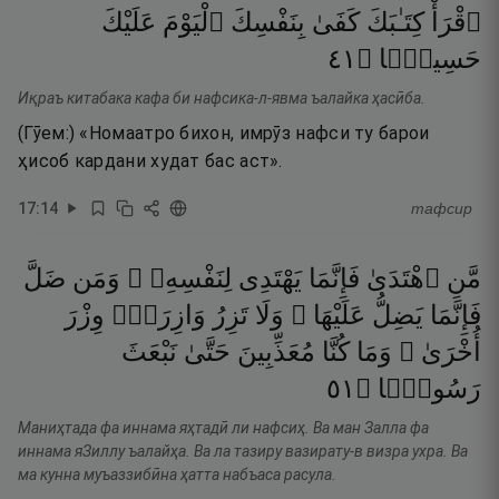
ٱقْرَأْ
كِتَـٰبَكَ
كَفَىٰ
بِنَفْسِكَ
ٱلْيَوْمَ
عَلَيْكَ
١٤
۝
حَسِيبًۭا
Иқраъ китабака кафа би нафсика-л-явма ъалайка ҳасӣба.
(Гӯем:) «Номаатро бихон, имрӯз нафси ту барои
ҳисоб кардани худат бас аст».
17
:
14
тафсир
مَّنِ
ٱهْتَدَىٰ
فَإِنَّمَا
يَهْتَدِى
لِنَفْسِهِۦ ۖ
وَمَن
ضَلَّ
فَإِنَّمَا
يَضِلُّ
عَلَيْهَا ۚ
وَلَا
تَزِرُ
وَازِرَةٌۭ
وِزْرَ
أُخْرَىٰ ۗ
وَمَا
كُنَّا
مُعَذِّبِينَ
حَتَّىٰ
نَبْعَثَ
١٥
۝
رَسُولًۭا
Маниҳтада фа иннама яҳтадӣ ли нафсиҳ. Ва ман Залла фа
иннама яЗиллу ъалайҳа. Ва ла тазиру вазирату-в визра ухра. Ва
ма кунна муъаззибӣна ҳатта набъаса расула.