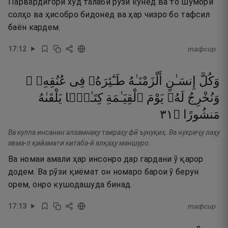
Парвардигори худ талаби рӯзӣ кунед ва то шумори
солҳо ва ҳисобро бидонед ва ҳар чизро бо тафсил
баён кардем.
17
:
12
тафсир
وَكُلَّ
إِنسَـٰنٍ
أَلْزَمْنَـٰهُ
طَـٰٓئِرَهُۥ
فِى
عُنُقِهِۦ ۖ
وَنُخْرِجُ
لَهُۥ
يَوْمَ
ٱلْقِيَـٰمَةِ
كِتَـٰبًۭا
يَلْقَىٰهُ
١٣
۝
مَنشُورًا
Ва кулла инсанин алзамнаҳу таираҳу фӣ ъунуқиҳ. Ва нухриҷу лаҳу
явма-л қийамати китаба-й ялқаҳу маншуро.
Ва номаи амали ҳар инсонро дар гардани ӯ қарор
додем. Ва рӯзи қиёмат он номаро барои ӯ берун
орем, онро кушодашуда бинад.
17
:
13
тафсир