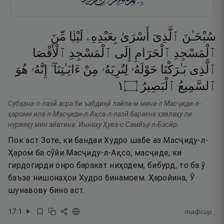
سُبْحَـٰنَ
ٱلَّذِىٓ
أَسْرَىٰ
بِعَبْدِهِۦ
لَيْلًۭا
مِّنَ
ٱلْمَسْجِدِ
ٱلْحَرَامِ
إِلَى
ٱلْمَسْجِدِ
ٱلْأَقْصَا
ٱلَّذِى
بَـٰرَكْنَا
حَوْلَهُۥ
لِنُرِيَهُۥ
مِنْ
ءَايَـٰتِنَآ ۚ
إِنَّهُۥ
هُوَ
١
۝
ٱلْبَصِيرُ
ٱلسَّمِيعُ
Субҳана-л-лазӣ асра би ъабдиҳӣ лайла-м мина-л Масҷиди-л-
ҳароми ила-л-Масҷиди-л-Ақса-л-лазӣ баракна ҳавлаҳу ли
нурияҳу мин айатина. Иннаҳу Ҳува-с-Самӣъу-л-Басӣр.
Пок аст Зоте, ки бандаи Худро шабе аз Масҷиду-л-
Ҳаром ба сӯйи Масҷиду-л-Ақсо, масҷиде, ки
гирдогирди онро баракат ниҳодем, бибурд, то ба ӯ
баъзе нишонаҳои Худро бинамоем. Ҳаройина, Ӯ
шунавову бино аст.
17
:
1
тафсир