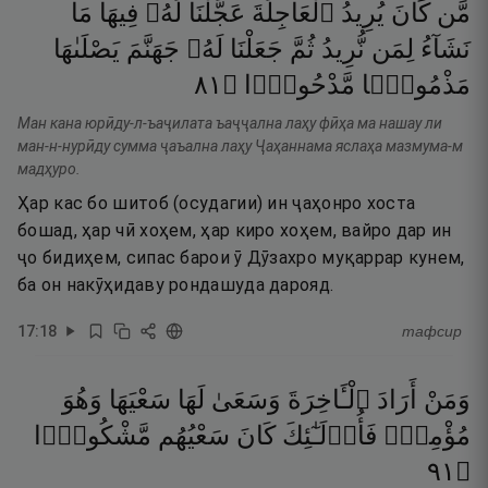
مَّن
كَانَ
يُرِيدُ
ٱلْعَاجِلَةَ
عَجَّلْنَا
لَهُۥ
فِيهَا
مَا
نَشَآءُ
لِمَن
نُّرِيدُ
ثُمَّ
جَعَلْنَا
لَهُۥ
جَهَنَّمَ
يَصْلَىٰهَا
١٨
۝
مَّدْحُورًۭا
مَذْمُومًۭا
Ман кана юрӣду-л-ъаҷилата ъаҷҷална лаҳу фӣҳа ма нашау ли
ман-н-нурӣду сумма ҷаъална лаҳу Ҷаҳаннама яслаҳа мазмума-м
мадҳуро.
Ҳар кас бо шитоб (осудагии) ин ҷаҳонро хоста
бошад, ҳар чӣ хоҳем, ҳар киро хоҳем, вайро дар ин
ҷо бидиҳем, сипас барои ӯ Дӯзахро муқаррар кунем,
ба он накӯҳидаву рондашуда дарояд.
17
:
18
тафсир
وَمَنْ
أَرَادَ
ٱلْـَٔاخِرَةَ
وَسَعَىٰ
لَهَا
سَعْيَهَا
وَهُوَ
مُؤْمِنٌۭ
فَأُو۟لَـٰٓئِكَ
كَانَ
سَعْيُهُم
مَّشْكُورًۭا
١٩
۝