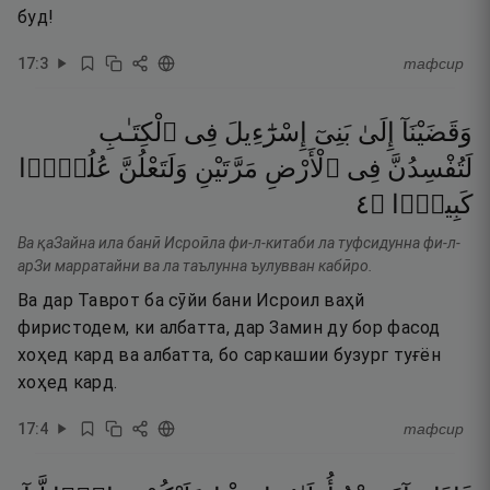
буд!
17
:
3
тафсир
وَقَضَيْنَآ
إِلَىٰ
بَنِىٓ
إِسْرَٰٓءِيلَ
فِى
ٱلْكِتَـٰبِ
لَتُفْسِدُنَّ
فِى
ٱلْأَرْضِ
مَرَّتَيْنِ
وَلَتَعْلُنَّ
عُلُوًّۭا
٤
۝
كَبِيرًۭا
Ва қаЗайна ила банӣ Исроӣла фи-л-китаби ла туфсидунна фи-л-
арЗи марратайни ва ла таълунна ъулувван кабӣро.
Ва дар Таврот ба сӯйи бани Исроил ваҳй
фиристодем, ки албатта, дар Замин ду бор фасод
хоҳед кард ва албатта, бо саркашии бузург туғён
хоҳед кард.
17
:
4
тафсир