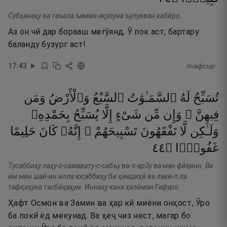
Субҳанаҳу ва таъала ъамма яқулуна ъулувван кабӣро.
Аз он чӣ дар борааш мегӯянд, Ӯ пок аст, бартару
баланду бузург аст!
17
:
43
тафсир
تُسَبِّحُ
لَهُ
ٱلسَّمَـٰوَٰتُ
ٱلسَّبْعُ
وَٱلْأَرْضُ
وَمَن
فِيهِنَّ ۚ
وَإِن
مِّن
شَىْءٍ
إِلَّا
يُسَبِّحُ
بِحَمْدِهِۦ
وَلَـٰكِن
لَّا
تَفْقَهُونَ
تَسْبِيحَهُمْ ۗ
إِنَّهُۥ
كَانَ
حَلِيمًا
٤٤
۝
غَفُورًۭا
Тусаббиҳу лаҳу-с-самавату-с-сабъу ва-л-арЗу ва ман фӣҳинн. Ва
им мин шай-ин илла юсаббиҳу би ҳамдиҳӣ ва лаки-л ла
тафқаҳуна тасбӣҳаҳум. Иннаҳу кана ҳалӣман Ғафуро.
Ҳафт Осмон ва Замин ва ҳар кӣ миёни онҳост, Ӯро
ба покӣ ёд мекунад. Ва ҳеҷ чиз нест, магар бо