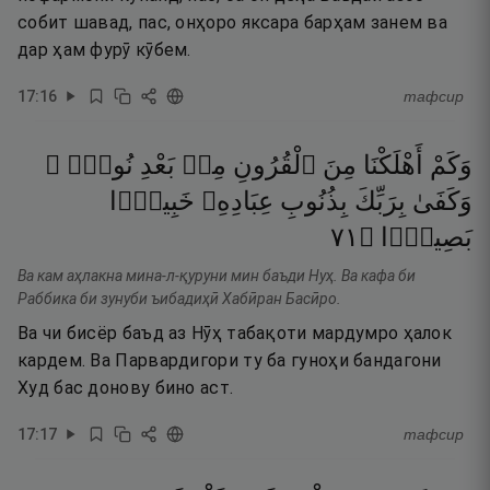
собит шавад, пас, онҳоро яксара барҳам занем ва
дар ҳам фурӯ кӯбем.
17
:
16
тафсир
وَكَمْ
أَهْلَكْنَا
مِنَ
ٱلْقُرُونِ
مِنۢ
بَعْدِ
نُوحٍۢ ۗ
وَكَفَىٰ
بِرَبِّكَ
بِذُنُوبِ
عِبَادِهِۦ
خَبِيرًۢا
١٧
۝
بَصِيرًۭا
Ва кам аҳлакна мина-л-қуруни мин баъди Нуҳ. Ва кафа би
Раббика би зунуби ъибадиҳӣ Хабӣран Басӣро.
Ва чи бисёр баъд аз Нӯҳ табақоти мардумро ҳалок
кардем. Ва Парвардигори ту ба гуноҳи бандагони
Худ бас донову бино аст.
17
:
17
тафсир