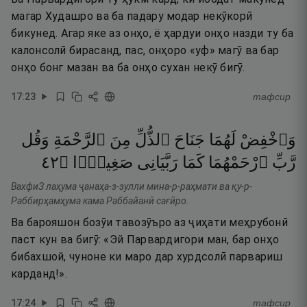
магар Худашро ва ба падару модар некӯкорӣ
бикунед. Агар яке аз онҳо, ё ҳардуи онҳо назди ту ба
калонсолӣ бирасанд, пас, онҳоро «уф» магӯ ва бар
онҳо бонг мазан ва ба онҳо сухан некӯ бигӯ.
17
:
23
тафсир
وَٱخْفِضْ
لَهُمَا
جَنَاحَ
ٱلذُّلِّ
مِنَ
ٱلرَّحْمَةِ
وَقُل
٢٤
۝
صَغِيرًۭا
رَبَّيَانِى
كَمَا
ٱرْحَمْهُمَا
رَّبِّ
ВахфиЗ лаҳума ҷанаҳа-з-зулли мина-р-раҳмати ва қу-р-
Раббирҳамҳума кама Раббайанӣ сағӣро.
Ва барояшон бозӯи тавозӯъро аз ҷиҳати меҳрубонӣ
паст кун ва бигӯ: «Эй Парвардигори ман, бар онҳо
бибахшой, чуноне ки маро дар хурдсолӣ парвариш
карданд!».
17
:
24
тафсир