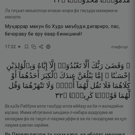
٢٢
۝
مَّخْذُولًۭا
مَذْمُومًۭا
Ла таҷъал маъаллоҳи илаҳан ахара фа тақъуда мазмума-м
махзула.
Муқаррар макун бо Худо маъбуди дигареро, пас,
бечораву бе ёру ёвар бинишинӣ!
17
:
22
тафсир
۞ وَقَضَىٰ
رَبُّكَ
أَلَّا
تَعْبُدُوٓا۟
إِلَّآ
إِيَّاهُ
وَبِٱلْوَٰلِدَيْنِ
إِحْسَـٰنًا ۚ
إِمَّا
يَبْلُغَنَّ
عِندَكَ
ٱلْكِبَرَ
أَحَدُهُمَآ
أَوْ
كِلَاهُمَا
فَلَا
تَقُل
لَّهُمَآ
أُفٍّۢ
وَلَا
تَنْهَرْهُمَا
وَقُل
٢٣
۝
كَرِيمًۭا
قَوْلًۭا
لَّهُمَا
Ва қаЗа Раббука алла таъбуду илла иййаҳу ва би-л-валидайни
иҳсана. Имма яблуғанна ъиндака-л-кибара аҳадуҳума ав
килаҳума фа ла тақул-л-лаҳума уффи-в ва ла танҳарҳумв ва қул
лаҳума қавлан карӣма.
Ва Парвардигори ту ҳукм кард, ки ибодат макунед