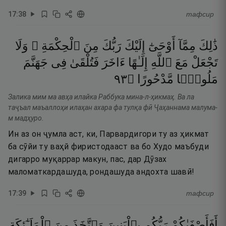
17
:
38
тафсир
ذَٰلِكَ
مِمَّآ
أَوْحَىٰٓ
إِلَيْكَ
رَبُّكَ
مِنَ
ٱلْحِكْمَةِ ۗ
وَلَا
تَجْعَلْ
مَعَ
ٱللَّهِ
إِلَـٰهًا
ءَاخَرَ
فَتُلْقَىٰ
فِى
جَهَنَّمَ
٣٩
۝
مَّدْحُورًا
مَلُومًۭا
Залика мим ма авҳа илайка Раббука мина-л-ҳикмаҳ. Ва ла
таҷъал маъаллоҳи илаҳан ахара фа тулқа фӣ Ҷаҳаннама малума-
м мадҳуро.
Ин аз он ҷумла аст, ки, Парвардигори ту аз ҳикмат
ба сӯйи ту ваҳй фиристодааст ва бо Худо маъбуди
дигарро муқаррар макун, пас, дар Дӯзах
маломаткардашуда, рондашуда андохта шавӣ!
17
:
39
тафсир
أَفَأَصْفَىٰكُمْ
رَبُّكُم
بِٱلْبَنِينَ
وَٱتَّخَذَ
مِنَ
ٱلْمَلَـٰٓئِكَةِ