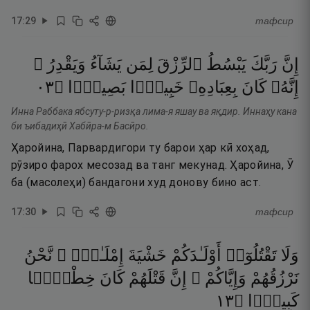
17
:
29
тафсир
إِنَّ
رَبَّكَ
يَبْسُطُ
ٱلرِّزْقَ
لِمَن
يَشَآءُ
وَيَقْدِرُ ۚ
٣٠
۝
بَصِيرًۭا
خَبِيرًۢا
بِعِبَادِهِۦ
كَانَ
إِنَّهُۥ
Инна Раббака ябсуту-р-ризқа лима-я яшау ва яқдир. Иннаҳу кана
би ъибадиҳӣ Хабӣра-м Басӣро.
Ҳаройина, Парвардигори ту барои ҳар кӣ хоҳад,
рӯзиро фарох месозад ва танг мекунад. Ҳаройина, Ӯ
ба (масолеҳи) бандагони худ донову бино аст.
17
:
30
тафсир
وَلَا
تَقْتُلُوٓا۟
أَوْلَـٰدَكُمْ
خَشْيَةَ
إِمْلَـٰقٍۢ ۖ
نَّحْنُ
نَرْزُقُهُمْ
وَإِيَّاكُمْ ۚ
إِنَّ
قَتْلَهُمْ
كَانَ
خِطْـًۭٔا
٣١
۝
كَبِيرًۭا