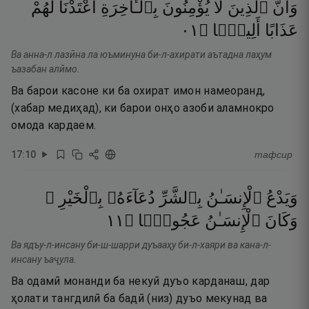
وَأَنَّ
ٱلَّذِينَ
لَا
يُؤْمِنُونَ
بِٱلْـَٔاخِرَةِ
أَعْتَدْنَا
لَهُمْ
١٠
۝
أَلِيمًۭا
عَذَابًا
Ва анна-л лазӣна ла юъминуна би-л-ахирати аътадна лаҳум
ъазабан алӣмо.
Ва барои касоне ки ба охират имон намеоранд,
(хабар медиҳад), ки барои онҳо азоби аламнокро
омода кардаем.
17
:
10
тафсир
وَيَدْعُ
ٱلْإِنسَـٰنُ
بِٱلشَّرِّ
دُعَآءَهُۥ
بِٱلْخَيْرِ ۖ
١١
۝
عَجُولًۭا
ٱلْإِنسَـٰنُ
وَكَانَ
Ва ядъу-л-инсану би-ш-шарри дуъааҳу би-л-хаяри ва кана-л-
инсану ъаҷула.
Ва одамӣ монанди ба некуӣ дуъо карданаш, дар
ҳолати тангдилӣ ба бадӣ (низ) дуъо мекунад ва