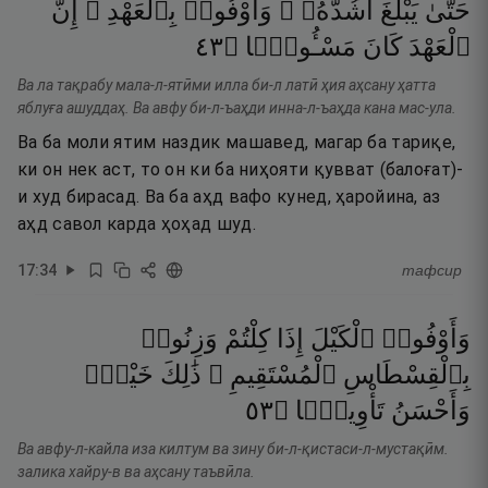
حَتَّىٰ
يَبْلُغَ
أَشُدَّهُۥ ۚ
وَأَوْفُوا۟
بِٱلْعَهْدِ ۖ
إِنَّ
٣٤
۝
مَسْـُٔولًۭا
كَانَ
ٱلْعَهْدَ
Ва ла тақрабу мала-л-ятӣми илла би-л латӣ ҳия аҳсану ҳатта
яблуға ашуддаҳ. Ва авфу би-л-ъаҳди инна-л-ъаҳда кана мас-ула.
Ва ба моли ятим наздик машавед, магар ба тариқе,
ки он нек аст, то он ки ба ниҳояти қувват (балоғат)-
и худ бирасад. Ва ба аҳд вафо кунед, ҳаройина, аз
аҳд савол карда ҳоҳад шуд.
17
:
34
тафсир
وَأَوْفُوا۟
ٱلْكَيْلَ
إِذَا
كِلْتُمْ
وَزِنُوا۟
بِٱلْقِسْطَاسِ
ٱلْمُسْتَقِيمِ ۚ
ذَٰلِكَ
خَيْرٌۭ
٣٥
۝
تَأْوِيلًۭا
وَأَحْسَنُ
Ва авфу-л-кайла иза килтум ва зину би-л-қистаси-л-мустақӣм.
залика хайру-в ва аҳсану таъвӣла.