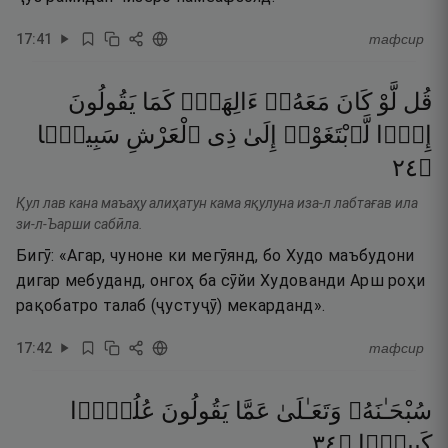
17
:
41
тафсир
قُل
لَّوْ
كَانَ
مَعَهُۥٓ
ءَالِهَةٌۭ
كَمَا
يَقُولُونَ
إِذًۭا
لَّٱبْتَغَوْا۟
إِلَىٰ
ذِى
ٱلْعَرْشِ
سَبِيلًۭا
٤٢
۝
Қул лав кана маъаҳу алиҳатун кама яқулуна иза-л лабтағав ила
зи-л-Ъарши сабӣла.
Бигӯ: «Агар, чуноне ки мегӯянд, бо Худо маъбудони
дигар мебуданд, онгоҳ ба сӯйи Худованди Арш роҳи
рақобатро талаб (ҷустуҷӯ) мекарданд».
17
:
42
тафсир
سُبْحَـٰنَهُۥ
وَتَعَـٰلَىٰ
عَمَّا
يَقُولُونَ
عُلُوًّۭا
٤٣
۝
كَبِيرًۭا