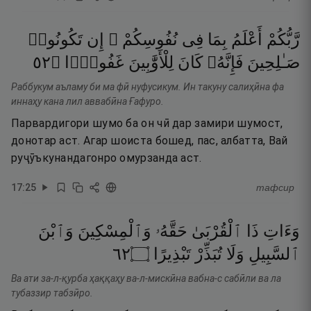
رَّبُّكُمْ
أَعْلَمُ
بِمَا
فِى
نُفُوسِكُمْ ۚ
إِن
تَكُونُوا۟
٢٥
۝
غَفُورًۭا
لِلْأَوَّٰبِينَ
كَانَ
فَإِنَّهُۥ
صَـٰلِحِينَ
Раббукум аъламу би ма фӣ нуфусикум. Ин такуну салиҳӣна фа
иннаҳу кана лил аввабӣна Ғафуро.
Парвардигори шумо ба он чӣ дар замири шумост,
донотар аст. Агар шоиста бошед, пас, албатта, Вай
руҷӯъкунандагонро омурзанда аст.
17
:
25
тафсир
وَءَاتِ
ذَا
ٱلْقُرْبَىٰ
حَقَّهُۥ
وَٱلْمِسْكِينَ
وَٱبْنَ
٢٦
۝
تَبْذِيرًا
تُبَذِّرْ
وَلَا
ٱلسَّبِيلِ
Ва ати за-л-қурба ҳаққаҳу ва-л-мискӣна вабна-с сабӣли ва ла
тубаззир табзӣро.