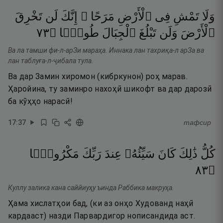
وَلَا
تَمْشِ
فِى
ٱلْأَرْضِ
مَرَحًا ۖ
إِنَّكَ
لَن
تَخْرِقَ
٣٧
۝
طُولًۭا
ٱلْجِبَالَ
تَبْلُغَ
وَلَن
ٱلْأَرْضَ
Ва ла тамши фи-л-арЗи мараҳа. Иннака лан тахриқа-л арЗа ва
лан таблуға-л-ҷибала тула.
Ва дар Замин хиромон (кибркунон) роҳ марав.
Ҳаройина, ту заминро нахоҳӣ шикофт ва дар дарозӣ
ба кӯҳҳо нарасӣ!
17
:
37
тафсир
كُلُّ
ذَٰلِكَ
كَانَ
سَيِّئُهُۥ
عِندَ
رَبِّكَ
مَكْرُوهًۭا
٣٨
۝
Куллу залика кана саййиуҳу ъинда Раббика макруҳа.
Ҳама хислатҳои бад, (ки аз онҳо Худованд наҳӣ
кардааст) назди Парвардигор нописандида аст.