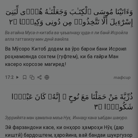
وَءَاتَيْنَا
مُوسَى
ٱلْكِتَـٰبَ
وَجَعَلْنَـٰهُ
هُدًۭى
لِّبَنِىٓ
٢
۝
وَكِيلًۭا
دُونِى
مِن
تَتَّخِذُوا۟
أَلَّا
إِسْرَٰٓءِيلَ
Ва атайна Муса-л-китаба ва ҷаъалнаҳу ҳуда-л ли банӣ Исроӣла
алла таттахизу мин дунӣ вакӣла.
Ва Мӯсоро Китоб додем ва ӯро барои бани Исроил
роҳнамоянда сохтем (гуфтем), ки ба ғайри Ман
касеро корсозе магиред!
17
:
2
тафсир
ذُرِّيَّةَ
مَنْ
حَمَلْنَا
مَعَ
نُوحٍ ۚ
إِنَّهُۥ
كَانَ
عَبْدًۭا
٣
۝
شَكُورًۭا
Зуррийята ман ҳамална маъа Нуҳ. Иннаҳу кана ъабдан шакуро.
Эй фарзандони касе, ки онҳоро ҳамроҳи Нӯҳ (дар
киштӣ) бардоштем, ҳаройина, вай бандаи шукргузор