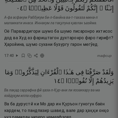
٤٠
۝
عَظِيمًۭا
قَوْلًا
لَتَقُولُونَ
إِنَّكُمْ
إِنَـٰثًا ۚ
А-фа асфакум Раббукум би-л-банӣна ва-т-тахаза мина-л
малаикати инаса. Иннакум ла тақулуна қавлан ъазӣма.
Оё Парвардигори шумо ба шумо писаронро ихтисос
дод ва Худ аз фариштагон духтаронро фаро гирифт?
Ҳаройина, шумо сухани бузургу гарон мегӯед.
17
:
40
тафсир
وَلَقَدْ
صَرَّفْنَا
فِى
هَـٰذَا
ٱلْقُرْءَانِ
لِيَذَّكَّرُوا۟
وَمَا
٤١
۝
نُفُورًۭا
إِلَّا
يَزِيدُهُمْ
Ва лақад саррафна фӣ ҳаза-л-Қур-ани ли яззаккару ва ма
язӣдуҳум илла нуфуро.
Ва ба дурустӣ ки Мо дар ин Қуръон гуногун баён
кардем, то пандпазир шавед, вале дар ҳаққи онҳо
ҷуз рамидан чизеро намеафзояд.