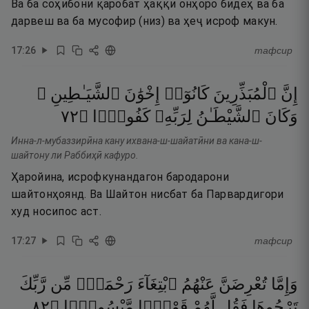
Ва ба соҳибони қаробат ҳаққи онҳоро бидеҳ ва ба
дарвеш ва ба мусофир (низ) ва ҳеҷ исроф макун.
17
:
26
тафсир
إِنَّ
ٱلْمُبَذِّرِينَ
كَانُوٓا۟
إِخْوَٰنَ
ٱلشَّيَـٰطِينِ ۖ
٢٧
۝
كَفُورًۭا
لِرَبِّهِۦ
ٱلشَّيْطَـٰنُ
وَكَانَ
Инна-л-мубаззирӣна кану ихвана-ш-шайатӣни ва кана-ш-
шайтону ли Раббиҳӣ кафуро.
Ҳаройина, исрофкунандагон бародарони
шайтонҳоянд. Ва Шайтон нисбат ба Парвардигори
худ носипос аст.
17
:
27
тафсир
وَإِمَّا
تُعْرِضَنَّ
عَنْهُمُ
ٱبْتِغَآءَ
رَحْمَةٍۢ
مِّن
رَّبِّكَ
٢٨
۝
مَّيْسُورًۭا
قَوْلًۭا
لَّهُمْ
فَقُل
تَرْجُوهَا