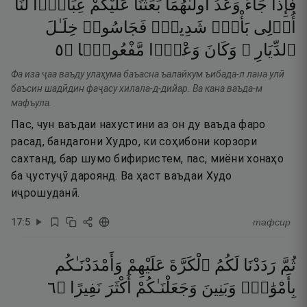
فَإِذَا
جَآءَ
وَعْدُ
أُولَىٰهُمَا
بَعَثْنَا
عَلَيْكُمْ
عِبَادًۭا
لَّنَآ
أُو۟لِى
بَأْسٍۢ
شَدِيدٍۢ
فَجَاسُوا۟
خِلَـٰلَ
٥
۝
مَّفْعُولًۭا
وَعْدًۭا
وَكَانَ
ٱلدِّيَارِ ۚ
Фа иза ҷаа ваъду улаҳума баъасна ъалайкум ъибада-л лана улӣ
баъсин шадӣдин фаҷасу хилала-д-дийар. Ва кана ваъда-м
мафъула.
Пас, чун ваъдаи нахустини аз он ду ваъда фаро
расад, бандагони Худро, ки соҳибони корзори
сахтанд, бар шумо бифиристем, пас, миёни хонаҳо
ба ҷустуҷӯ дароянд. Ва ҳаст ваъдаи Худо
иҷрошуданӣ.
17
:
5
тафсир
ثُمَّ
رَدَدْنَا
لَكُمُ
ٱلْكَرَّةَ
عَلَيْهِمْ
وَأَمْدَدْنَـٰكُم
٦
۝
نَفِيرًا
أَكْثَرَ
وَجَعَلْنَـٰكُمْ
وَبَنِينَ
بِأَمْوَٰلٍۢ