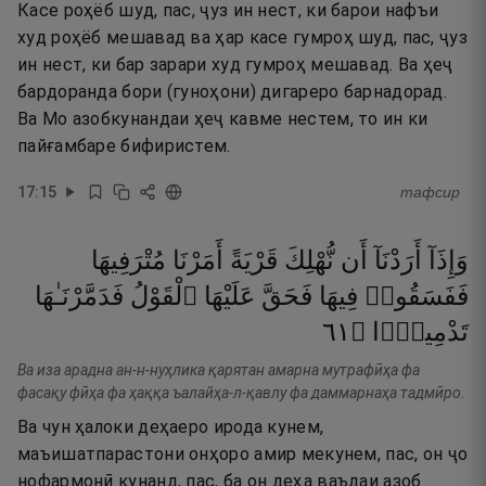
Касе роҳёб шуд, пас, ҷуз ин нест, ки барои нафъи
худ роҳёб мешавад ва ҳар касе гумроҳ шуд, пас, ҷуз
ин нест, ки бар зарари худ гумроҳ мешавад. Ва ҳеҷ
бардоранда бори (гуноҳони) дигареро барнадорад.
Ва Мо азобкунандаи ҳеҷ кавме нестем, то ин ки
пайғамбаре бифиристем.
17
:
15
тафсир
وَإِذَآ
أَرَدْنَآ
أَن
نُّهْلِكَ
قَرْيَةً
أَمَرْنَا
مُتْرَفِيهَا
فَفَسَقُوا۟
فِيهَا
فَحَقَّ
عَلَيْهَا
ٱلْقَوْلُ
فَدَمَّرْنَـٰهَا
١٦
۝
تَدْمِيرًۭا
Ва иза арадна ан-н-нуҳлика қарятан амарна мутрафӣҳа фа
фасақу фӣҳа фа ҳаққа ъалайҳа-л-қавлу фа даммарнаҳа тадмӣро.
Ва чун ҳалоки деҳаеро ирода кунем,
маъишатпарастони онҳоро амир мекунем, пас, он ҷо
нофармонӣ кунанд, пас, ба он деҳа ваъдаи азоб