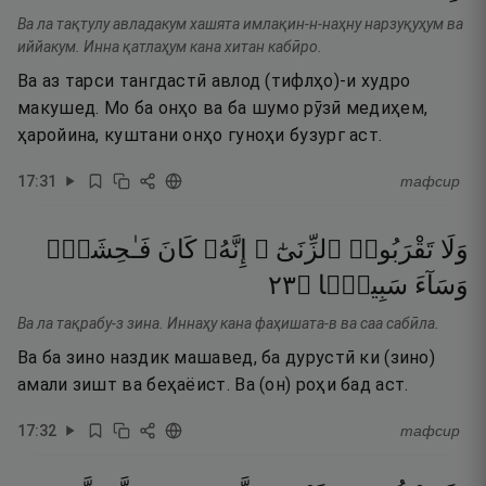
Ва ла тақтулу авладакум хашята имлақин-н-наҳну нарзуқуҳум ва
иййакум. Инна қатлаҳум кана хитан кабӣро.
Ва аз тарси тангдастӣ авлод (тифлҳо)-и худро
макушед. Мо ба онҳо ва ба шумо рӯзӣ медиҳем,
ҳаройина, куштани онҳо гуноҳи бузург аст.
17
:
31
тафсир
وَلَا
تَقْرَبُوا۟
ٱلزِّنَىٰٓ ۖ
إِنَّهُۥ
كَانَ
فَـٰحِشَةًۭ
٣٢
۝
سَبِيلًۭا
وَسَآءَ
Ва ла тақрабу-з зина. Иннаҳу кана фаҳишата-в ва саа сабӣла.
Ва ба зино наздик машавед, ба дурустӣ ки (зино)
амали зишт ва беҳаёист. Ва (он) роҳи бад аст.
17
:
32
тафсир