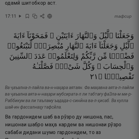
одамӣ шитобкор аст.
17
:
11
тафсир
وَجَعَلْنَا
ٱلَّيْلَ
وَٱلنَّهَارَ
ءَايَتَيْنِ ۖ
فَمَحَوْنَآ
ءَايَةَ
ٱلَّيْلِ
وَجَعَلْنَآ
ءَايَةَ
ٱلنَّهَارِ
مُبْصِرَةًۭ
لِّتَبْتَغُوا۟
فَضْلًۭا
مِّن
رَّبِّكُمْ
وَلِتَعْلَمُوا۟
عَدَدَ
ٱلسِّنِينَ
وَٱلْحِسَابَ ۚ
وَكُلَّ
شَىْءٍۢ
فَصَّلْنَـٰهُ
١٢
۝
تَفْصِيلًۭا
Ва ҷаъална-л-лайла ва-н-наҳара аятаян. Фа маҳавна аята-л-лайли
ва ҷаъална аята-н-наҳари мубсирата-л ли табтағу фаЗла-м ми-р-
Раббикум ва ли таъламу ъадада-с-синӣна ва-л-ҳисаб. Ва кулла
шай-ин фассалнаҳу тафсӣла.
Ва гардонидем шаб ва рӯзро ду нишона, пас,
нишонаи шабро маҳв кардем ва нишонаи рӯзро
сабаби дидани шумо гардонидем, то аз