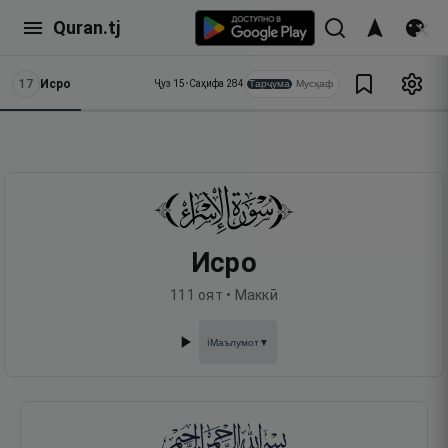
Quran.tj
17
Исро
Тарҷума
Мусҳаф
Ҷуз
15
•
Саҳифа
284
Исро
111
оят •
Маккӣ
Маълумот
▼
ℹ️