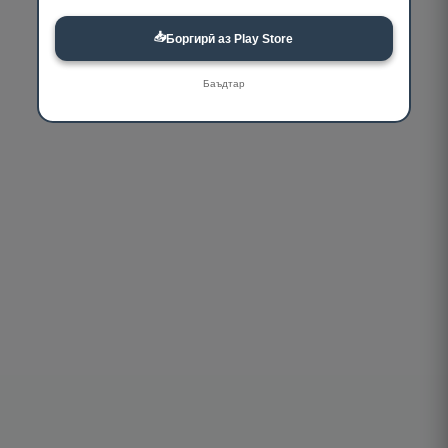
📥
Боргирӣ аз Play Store
Баъдтар