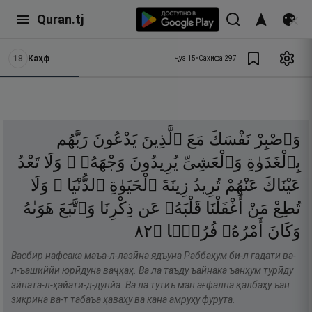
Quran.tj
18
Каҳф
Ҷуз
15
•
Саҳифа
297
وَٱصْبِرْ
نَفْسَكَ
مَعَ
ٱلَّذِينَ
يَدْعُونَ
رَبَّهُم
بِٱلْغَدَوٰةِ
وَٱلْعَشِىِّ
يُرِيدُونَ
وَجْهَهُۥ ۖ
وَلَا
تَعْدُ
عَيْنَاكَ
عَنْهُمْ
تُرِيدُ
زِينَةَ
ٱلْحَيَوٰةِ
ٱلدُّنْيَا ۖ
وَلَا
تُطِعْ
مَنْ
أَغْفَلْنَا
قَلْبَهُۥ
عَن
ذِكْرِنَا
وَٱتَّبَعَ
هَوَىٰهُ
٢٨
۝
فُرُطًۭا
أَمْرُهُۥ
وَكَانَ
Васбир нафсака маъа-л-лазӣна ядъуна Раббаҳум би-л ғадати ва-
л-ъашиййи юрӣдуна ваҷҳаҳ. Ва ла таъду ъайнака ъанҳум турӣду
зӣната-л-ҳайати-д-дунйа. Ва ла тутиъ ман ағфална қалбаҳу ъан
зикрина ва-т табаъа ҳаваҳу ва кана амруҳу фурута.