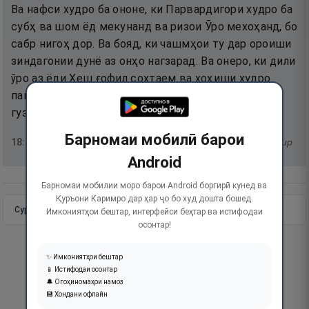
Ва нафси худро ба ононе, ки Парвардигори худро ба
субҳ ва шом ёд мекунанд ва ризои Ӯро мехоҳанд, бо
сабр нигоҳ дор. Ва бояд, ки чашмҳои ту дар ороиши
зиндагонии дунё аз онҳо нагзарад. Ва онеро, ки дили
ӯро аз ёди Хеш ғофил сохтаем ва хоҳиши худро
пайравӣ кардааст, итоъат макун ва кори ӯ аз ҳад
гузаштааст.
Барномаи мобилӣ барои
18
:
28
тафсир
Android
Барномаи мобилии моро барои Android боргирӣ кунед ва
Қуръони Каримро дар ҳар ҷо бо худ дошта бошед.
Сураи пурра
Идома додан
Имкониятҳои бештар, интерфейси беҳтар ва истифодаи
осонтар!
✨ Имкониятҳои бештар
📱 Истифодаи осонтар
🔔 Огоҳиномаҳои намоз
💾 Хондани офлайн