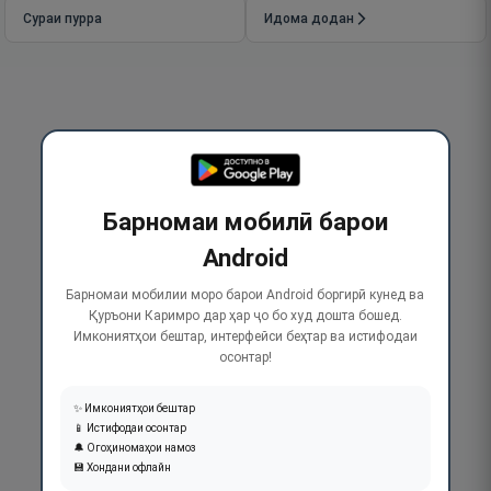
Сураи пурра
Идома додан
Барномаи мобилӣ барои
Android
Барномаи мобилии моро барои Android боргирӣ кунед ва
Қуръони Каримро дар ҳар ҷо бо худ дошта бошед.
Имкониятҳои бештар, интерфейси беҳтар ва истифодаи
осонтар!
✨ Имкониятҳои бештар
📱 Истифодаи осонтар
🔔 Огоҳиномаҳои намоз
💾 Хондани офлайн