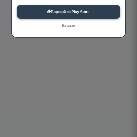
📥
Боргирӣ аз Play Store
Баъдтар