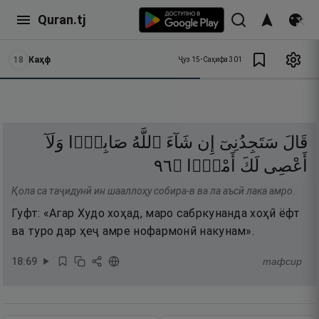
Quran.tj
18
Каҳф
Ҷуз
15
•
Саҳифа
301
قَالَ
سَتَجِدُنِىٓ
إِن
شَآءَ
ٱللَّهُ
صَابِرًۭا
وَلَآ
٦٩
۝
أَمْرًۭا
لَكَ
أَعْصِى
Қола са таҷидунӣ ин шааллоҳу собира-в ва ла аъсӣ лака амро.
Гуфт: «Агар Худо хоҳад, маро сабркунанда хоҳӣ ёфт
ва туро дар ҳеҷ амре нофармонӣ накунам».
18
:
69
тафсир