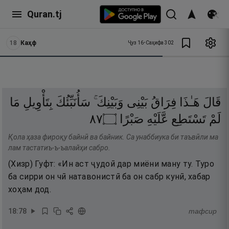
Quran.tj
18
Каҳф
Ҷуз
16
•
Саҳифа
302
قَالَ
هَـٰذَا
فِرَاقُ
بَيْنِى
وَبَيْنِكَ ۚ
سَأُنَبِّئُكَ
بِتَأْوِيلِ
مَا
٧٨
۝
صَبْرًا
عَّلَيْهِ
تَسْتَطِع
لَمْ
Қола ҳаза фироқу байнӣ ва байник. Са унаббиука би таъвӣли ма
лам тастатиъ-ъ-ъалайҳи сабро.
(Хизр) Гуфт: «Ин аст ҷудоӣ дар миёни ману ту. Туро
ба сирри он чӣ натавонистӣ ба он сабр кунӣ, хабар
хоҳам дод.
18
:
78
тафсир