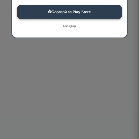
📥
Боргирӣ аз Play Store
Баъдтар